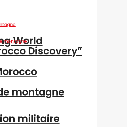
ing World
orocco Discovery”
“Morocco
 de montagne
ion militaire