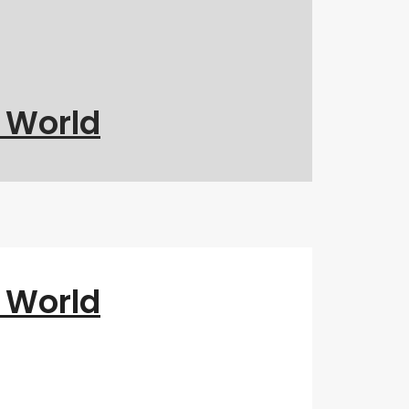
g World
g World