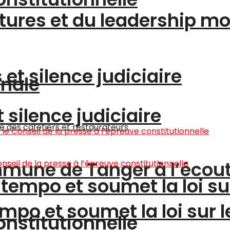
ltures et du leadership m
et silence judiciaire
onale
silence judiciaire
ommune de Tanger à l’écou
tempo et soumet la loi su
mpo et soumet la loi sur l
onstitutionnelle