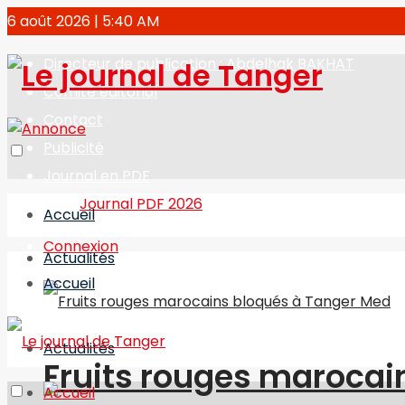
6 août 2026 | 5:40 AM
Directeur de publication : Abdelhak BAKHAT
Le jo
Comité éditorial
Contact
Publicité
Journal en PDF
Journal PDF 2026
Accueil
Connexion
Actualités
Accueil
Actualités
Fruits rouges marocai
Accueil