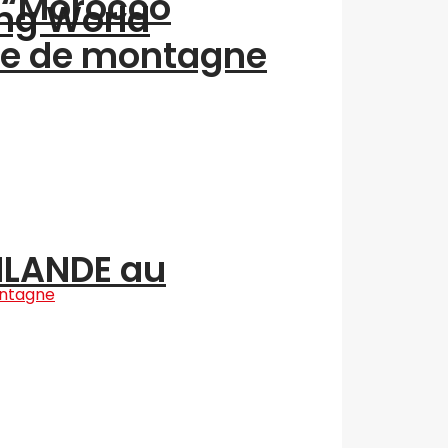
n “Morocco
ing World
me de montagne
INLANDE au