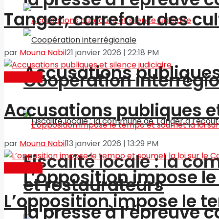
Tanger, carrefour des cu
par
Mouna Nabil
21 janvier 2026 | 22:18 PM
Accusations publiques 
Coopération interrégi
Actualités
Accusations publiques et 
par
Mouna Nabil
13 janvier 2026 | 13:29 PM
Fiscalité locale : la c
Actualités
L’opposition impose le 
et restaurateurs
L’opposition impose le te
la presse à l’épreuve c