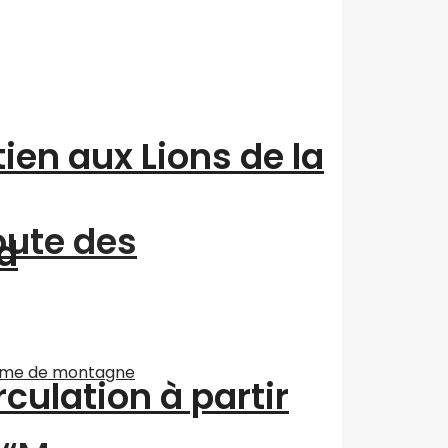
ien aux Lions de la
oute des
d
culation à partir