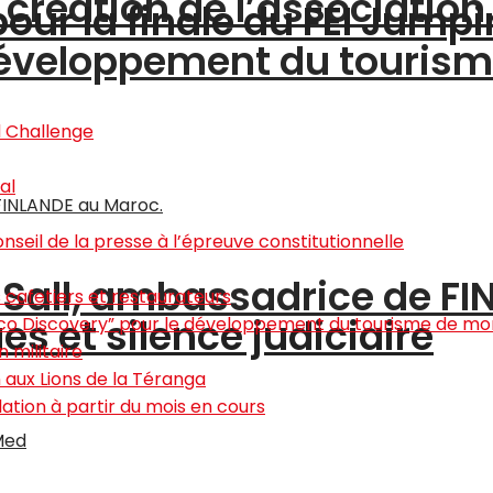
a création de l’associatio
pour la finale du FEI Jump
 développement du touris
a Sall, ambassadrice de F
s et silence judiciaire