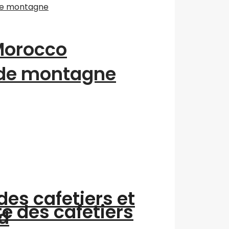
“Morocco
 de montagne
des cafetiers et
te des cafetiers
d