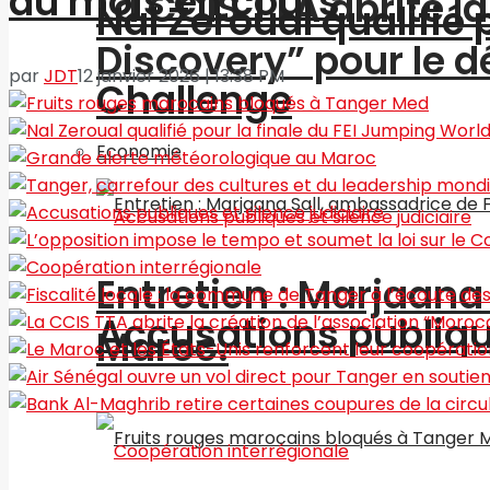
du mois en cours
La CCIS TTA abrite l
Nal Zeroual qualifié 
Discovery” pour le
par
JDT
12 janvier 2026 | 13:38 PM
Challenge
Economie
Entretien : Marjaan
Accusations publique
Maroc.