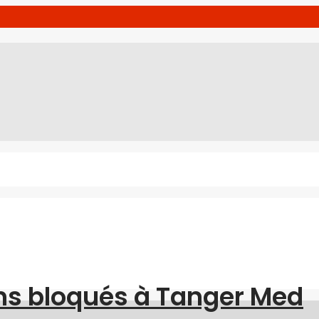
urnal de Tanger
ns bloqués à Tanger Med