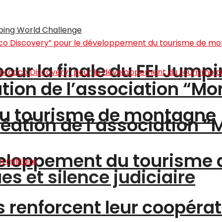
pour la finale du FEI Jump
ation de l’association “M
du tourisme de montagne
création de l’association 
éveloppement du tourisme
s et silence judiciaire
s renforcent leur coopérat