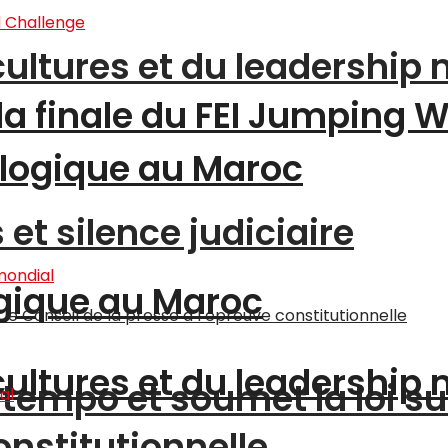
cultures et du leadership
 la finale du FEI Jumping 
logique au Maroc
et silence judiciaire
gique au Maroc
cultures et du leadership
tempo et soumet la loi su
onstitutionnelle