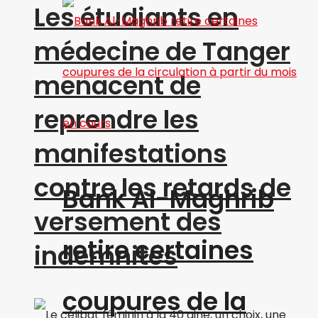
Les étudiants en
médecine de Tanger
menacent de
reprendre les
manifestations
contre les retards de
Bank Al-Maghrib
versement des
retire certaines
indemnités
coupures de la