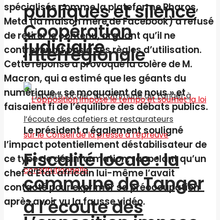
publiques et silence
spécialisés comme la plateforme Pharos,
Meta (la maison mère de Facebook) a refusé
Coopération
de retirer le contenu, arguant qu’il ne
judiciaire
interrégionale
contrevenait pas à ses règles d’utilisation.
Cette réponse a provoqué la colère de M.
Macron, qui a estimé que les géants du
numérique « se moquaient de nous » et
faisaient fi de l’équilibre des débats publics.
Le président a également souligné
l’impact potentiellement déstabilisateur de
Fiscalité locale : la
ce type de désinformation, rappelant qu’un
chef d’État africain lui-même l’avait
commune de Tanger
contacté pour exprimer sa préoccupation
à l’écoute des
après avoir vu la fausse vidéo.