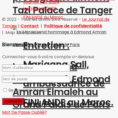
Journal PDF 2024
Tazi Palace de Tanger
journal pdf 2023
© 2022 - Tous les droits sont réservé
-
Le Journal de
Tanger
|
Contact
|
Politique de confidentialité
|
Map Site
|
Aide?
Entretien :
Bienvenue!
Connectez-vous à votre compte ci-dessous
Marjaana Sall,
Le Maroc rend
hommage à Edmond
ambassadrice de
Amran Elmaleh au
Se Souvenir De Moi
FINLANDE au Maroc.
Grand Palais de Paris
Mot De Passe Oublié?