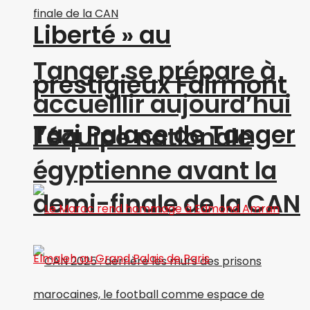
Liberté » au
Tanger se prépare à
prestigieux Fairmont
accueillir aujourd’hui
Tazi Palace de Tanger
l’équipe nationale
égyptienne avant la
demi-finale de la CAN