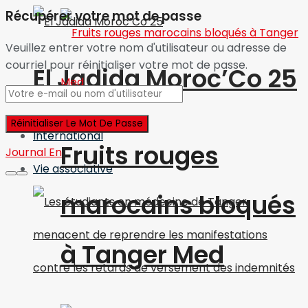
Récupérer votre mot de passe
Veuillez entrer votre nom d'utilisateur ou adresse de
courriel pour réinitialiser votre mot de passe.
El Jadida Moroc’Co 25
International
Fruits rouges
Journal En
Vie associative
marocains bloqués
à Tanger Med