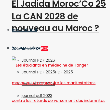
El Jadida Moroc’Co 25
La CAN 2028 de
nouveau au Maroc ?
International
Vie associative
Journal en PDF
PDF
Journal PDF 2026
Journal PDF 2025
PDF 2025
Journal PDF 2024
journal pdf 2023