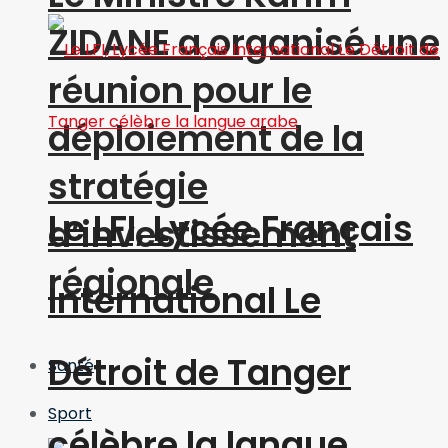
ZIDANE a organisé une
réunion pour le
déploiement de la
stratégie
Le LFI, Lycée Français
d’investissement
régionale
International Le
Détroit de Tanger
Santé
Sport
célèbre la langue