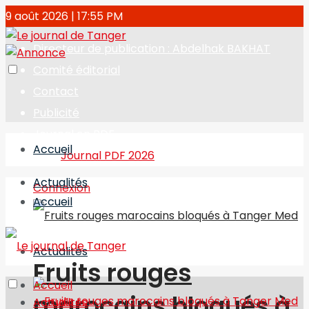
9 août 2026 | 17:55 PM
Directeur de publication : Abdelhak BAKHAT
Comité éditorial
Contact
Publicité
Journal en PDF
Accueil
Journal PDF 2026
Actualités
Connexion
Accueil
Actualités
Fruits rouges
Accueil
marocains bloqués à
Actualités