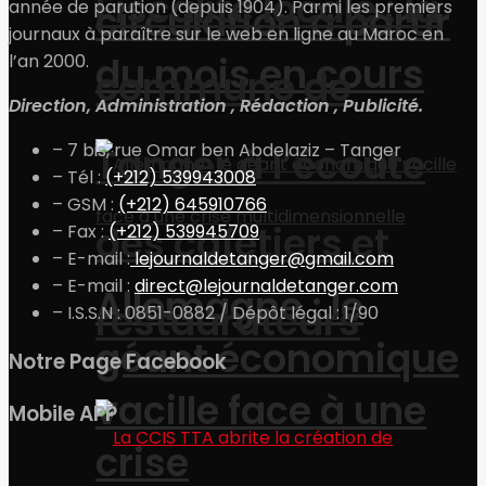
Fiscalité locale : la
année de parution (depuis 1904). Parmi les premiers
circulation à partir
journaux à paraître sur le web en ligne au Maroc en
du mois en cours
l’an 2000.
commune de
Direction, Administration , Rédaction , Publicité.
– 7 bis, rue Omar ben Abdelaziz – Tanger
Tanger à l’écoute
– Tél :
(+212) 539943008
– GSM :
(+212) 645910766
des cafetiers et
– Fax :
(+212) 539945709
– E-mail :
lejournaldetanger@gmail.com
– E-mail :
direct@lejournaldetanger.com
Allemagne : le
restaurateurs
– I.S.S.N : 0851-0882 / Dépôt légal : 1/90
géant économique
Notre Page Facebook
vacille face à une
Mobile APP
crise