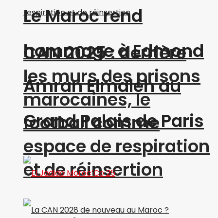
Le Maroc rend
hommage à Edmond
CAN 2025 : derrière
les murs des prisons
Amran Elmaleh au
marocaines, le
Grand Palais de Paris
football comme
espace de respiration
et de réinsertion