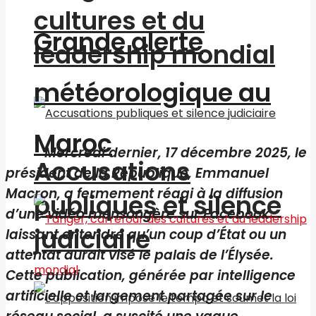
cultures et du
Grande alerte
leadership mondial
météorologique au
Maroc
Mercredi dernier, 17 décembre 2025, le
Accusations
président de la République, Emmanuel
Macron, a fermement réagi à la diffusion
publiques et silence
d’une vidéo mensongère sur Facebook
judiciaire
laissant entendre qu’un coup d’État ou un
attentat aurait visé le palais de l’Élysée.
Cette publication, générée par intelligence
artificielle et largement partagée sur le