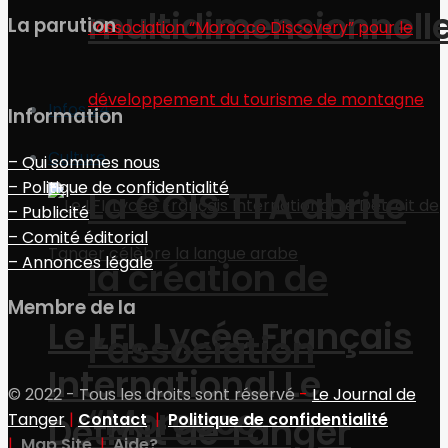
multidimensionnell
La parution
Infos 24
Information
Culture
– Qui sommes nous
– Politique de confidentialité
La CCIS TTA abrite
– Publicité
– Comité éditorial
– Annonces légale
la création de
Membre de la
Le LFI, Lycée Français
l’association
International Le
© 2022 - Tous les droits sont réservé
-
Le Journal de
“Morocco
Détroit de Tanger
Tanger
|
Contact
|
Politique de confidentialité
|
Map Site
|
Aide?