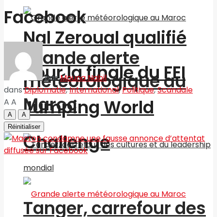
Facebook
Nal Zeroual qualifié
Grande alerte
pour la finale du FEI
météorologique au
par
Mouna Nabil
dans
Diplomatie
,
International
,
Politique
,
Scandale
Maroc
Jumping World
A
A
A
A
Réinitialiser
Challenge
Tanger, carrefour des