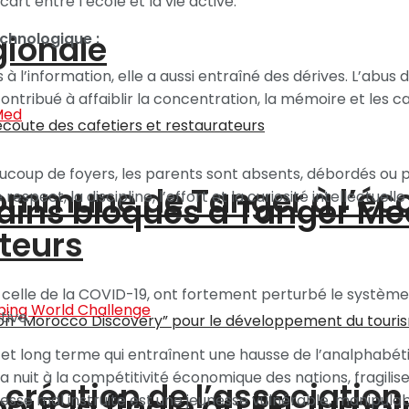
art entre l’école et la vie active.
gionale
chnologique :
 à l’information, elle a aussi entraîné des dérives. L’abu
contribué à affaiblir la concentration, la mémoire et les c
ucoup de foyers, les parents sont absents, débordés ou pe
a commune de Tanger à l’éc
espect, la discipline, l’effort et la curiosité intellectuel
ains bloqués à Tanger Me
ateurs
 celle de la COVID-19, ont fortement perturbé le système 
tive.
t long terme qui entraînent une hausse de l’analphabétis
a nuit à la compétitivité économique des nations, fragilis
a création de l’associatio
pour la finale du FEI Jump
nesse mal instruite est une jeunesse vulnérable, manipula