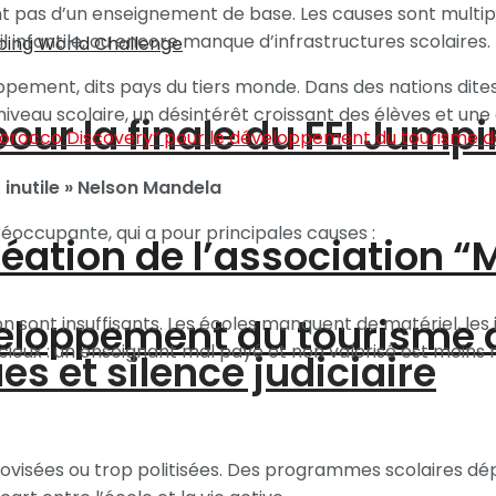
t pas d’un enseignement de base. Les causes sont multipl
infantile, ou encore manque d’infrastructures scolaires.
pement, dits pays du tiers monde. Dans des nations dite
veau scolaire, un désintérêt croissant des élèves et une 
pour la finale du FEI Jump
inutile »
Nelson Mandela
réoccupante, qui a pour principales causes :
création de l’association 
éveloppement du tourisme
 sont insuffisants. Les écoles manquent de matériel, les 
cieux : un enseignant mal payé et non valorisé est moins
s et silence judiciaire
rovisées ou trop politisées. Des programmes scolaires d