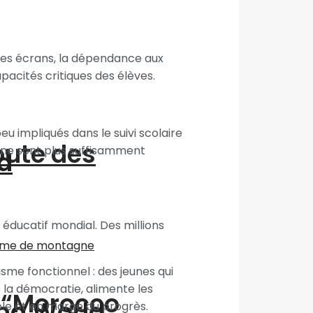
s des écrans, la dépendance aux
apacités critiques des élèves.
u impliqués dans le suivi scolaire
oute des
le ne sont plus suffisamment
d
éducatif mondial. Des millions
me fonctionnel : des jeunes qui
e la démocratie, alimente les
n “Morocco
ing World
ble et en marge du progrès.