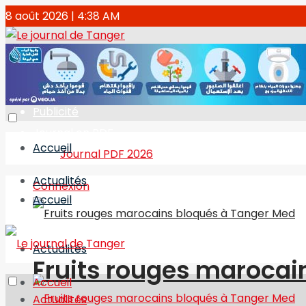
8 août 2026 | 4:38 AM
Directeur de publication : Abdelhak BAKHAT
Comité éditorial
Contact
Publicité
Journal en PDF
Accueil
Journal PDF 2026
Actualités
Connexion
Accueil
Actualités
Fruits rouges marocai
Accueil
Actualités