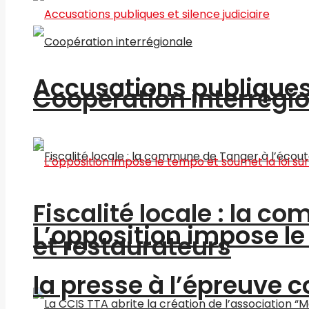
Accusations publiques 
Coopération interrégi
Fiscalité locale : la c
L’opposition impose le 
et restaurateurs
la presse à l’épreuve c