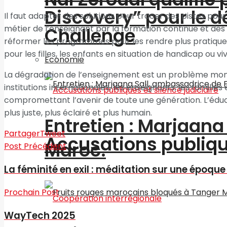
Discovery” pour le
Il faut adapter des solutions pour tracer des pistes pou
métier de l’enseignant par la formation continue et des c
Challenge
réformer les programmes pour les rendre plus pratiques,
pour les filles, les enfants en situation de handicap ou v
Economie
La dégradation de l’enseignement est un problème mond
institutions internationales, les enseignants, les familles
compromettant l’avenir de toute une génération. L’éduca
plus juste, plus éclairé et plus humain.
Entretien : Marjaan
Partager
Tweet
Accusations publique
Maroc.
Post Précédent
La féminité en exil : méditation sur une époqu
Prochain Post
WayTech 2025