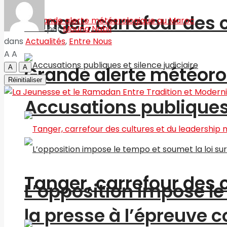
Tanger, carrefour des 
par
Mouna Nabil
dans
Actualités
,
Entre Nous
A
A
Grande alerte météoro
A
A
Réinitialiser
Accusations publiques 
Tanger, carrefour des 
L’opposition impose le 
la presse à l’épreuve c