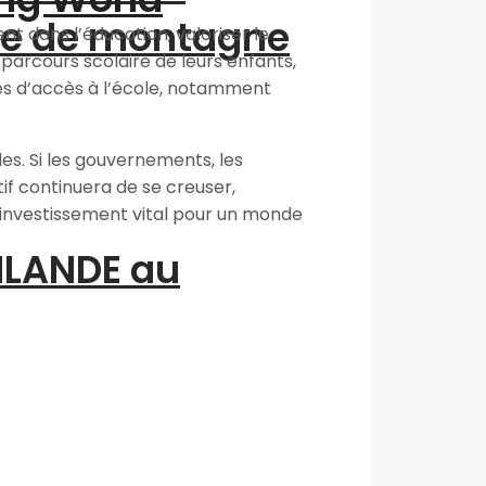
me de montagne
t dans l’éducation, valoriser le
 parcours scolaire de leurs enfants,
tés d’accès à l’école, notamment
. Si les gouvernements, les
atif continuera de se creuser,
n investissement vital pour un monde
INLANDE au