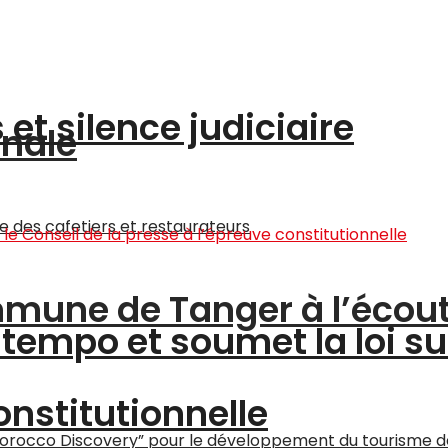
et silence judiciaire
onale
ommune de Tanger à l’écou
tempo et soumet la loi su
onstitutionnelle