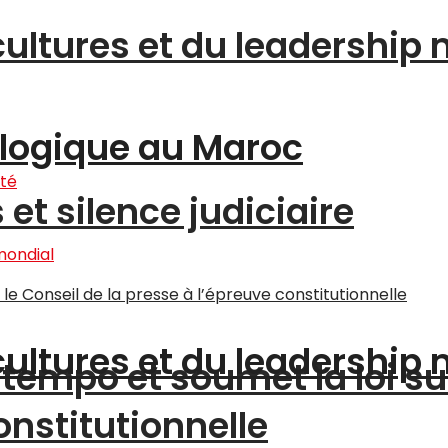
cultures et du leadership
logique au Maroc
et silence judiciaire
cultures et du leadership
tempo et soumet la loi su
onstitutionnelle