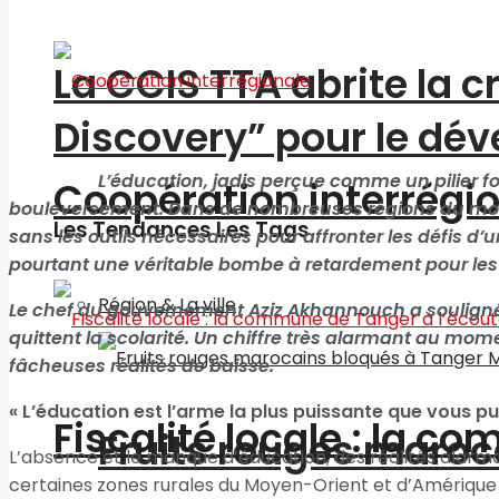
La CCIS TTA abrite la 
Discovery” pour le d
L’éducation, jadis perçue comme un pilier fonda
Coopération interrégi
bouleversement. Dans de nombreuses régions du monde
Les Tendances Les Tags
sans les outils nécessaires pour affronter les défis 
pourtant une véritable bombe à retardement pour les
Région & La ville
Le chef du gouvernement Aziz Akhannouch a souligné 
quittent la scolarité. Un chiffre très alarmant au mom
fâcheuses réalités de baisse.
« L’éducation est l’arme la plus puissante que vous p
Fiscalité locale : la c
Fruits rouges maroc
L’absence et le manque d’éducation, des réalités alarm
certaines zones rurales du Moyen-Orient et d’Amérique la