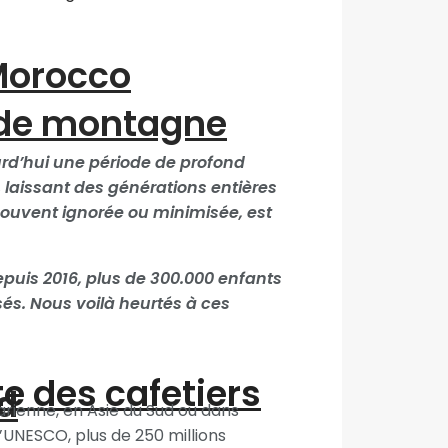
“Morocco
 de montagne
’hui une période de profond
laissant des générations entières
 souvent ignorée ou minimisée, est
puis 2016, plus de 300.000 enfants
sés. Nous voilà heurtés à ces
te des cafetiers
d
rienne, en Asie du Sud ou dans
l’UNESCO, plus de 250 millions