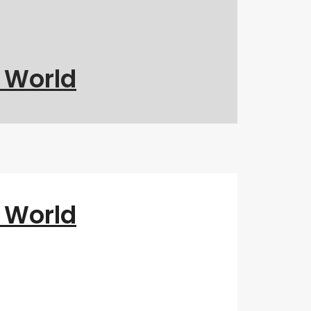
g World
g World