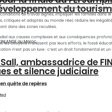
 développement du touris
r inverser la tendance. Investir massivement et durablemen
onditions de travail dignes, impliquer les familles dans le
 critiques et adaptés au monde réel, réduire les inégali
ivant dans des zones reculées.
ial aux causes complexes et aux conséquences profondes
 et les citoyens n’unissent pas leurs efforts, le fossé éduc
tion n’est pas un luxe : c’est un droit fondamental et u
a Sall, ambassadrice de F
s et silence judiciaire
e en quête de repères