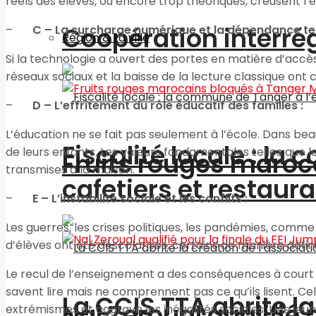
réels des élèves, ou encore trop théoriques, creusent l’éc
Coopération interré
–
C – La surcharge numérique et la dépendance te
Région & La ville
Si la technologie a ouvert des portes en matière d’accès
réseaux sociaux et la baisse de la lecture classique ont 
–
D – L’effritement du rôle éducatif des familles :
L’éducation ne se fait pas seulement à l’école. Dans bea
Fiscalité locale : l
de leurs enfants. Les valeurs fondamentales telles que le r
Fruits rouges maroc
transmises à la maison.
cafetiers et restaur
–
E – L’instabilité sociale et les conflits :
Les guerres, les crises politiques, les pandémies, comme
d’élèves ont été déscolarisés, certains de manière défini
Le recul de l’enseignement a des conséquences à court e
savent lire mais ne comprennent pas ce qu’ils lisent. Cel
La CCIS TTA abrite l
Nal Zeroual qualifié 
extrémismes et aggrave les inégalités sociales. Une jeu