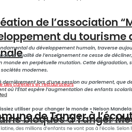
création de l’association 
éveloppement du tourisme
mental du développement humain, traverse aujourd
onale
, la qualité de l’enseignement ne cesse de décliner, 
d’un monde en perpétuelle mutation. Cette dégradation,
 sociétés modernes.
dernièrement lors d’une session au parlement, que de
ent où l’État espère l’augmentation des enfants scolari
uissiez utiliser pour changer le monde » Nelson Mandela
ommune de Tanger à l’écou
ains bloqués à Tanger Me
antes. Dans certains pays, notamment en Afrique subsaha
tine, des millions d’enfants ne vont pas à l’école. Selon 