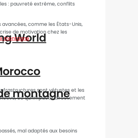
es : pauvreté extrême, conflits
s avancées, comme les États-Unis,
crise de motivation chez les
ing World
“Morocco
 de montagne
infrastructures sont vétustes et les
 motivé, ce qui impacte directement
épassés, mal adaptés aux besoins