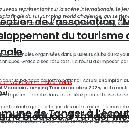
eprésentant sur la scène internationale. Le jeun
our la finale du FEI Jumping World Challenge, qui se tie
création de l’association 
ion Royale Marocaine des Sports Équestres (FRMSE), sa
éveloppement du tourisme
onale
 étapes nationales organisées dans plusieurs clubs du Roya
hniques. Grâce à ses résultats, il a réussi à s’imposer pa
om dans le paysage équestre national. Actuel
champion du
l Marocain Jumping Tour en octobre 2025
, où il a con
 une étape importante dans la carrière prometteuse de ce 
articularité qui la distingue des autres compétitions inter
ommune de Tanger à l’écou
ains bloqués à Tanger Me
 attribuées par
tirage au sort
, ce qui exige des particip
îtrise technique élevée. Cette formule met ainsi en avant