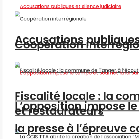
Accusations publiques 
Coopération interrégi
Fiscalité locale : la c
L’opposition impose le 
et restaurateurs
la presse à l’épreuve c