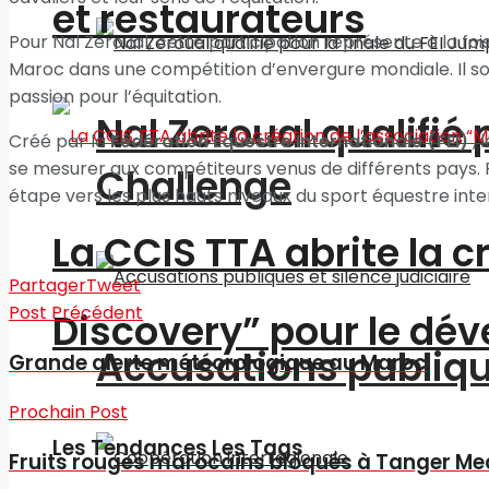
et restaurateurs
Pour Nal Zeroual, cette participation représente à la fois
Maroc dans une compétition d’envergure mondiale. Il souli
passion pour l’équitation.
Nal Zeroual qualifié 
Créé par la
Fédération Équestre Internationale (FEI)
, 
se mesurer aux compétiteurs venus de différents pays. Po
Challenge
étape vers les plus hauts niveaux du sport équestre inte
La CCIS TTA abrite la 
Partager
Tweet
Post Précédent
Discovery” pour le d
Accusations publique
Grande alerte météorologique au Maroc
Prochain Post
Les Tendances Les Tags
Fruits rouges marocains bloqués à Tanger Me