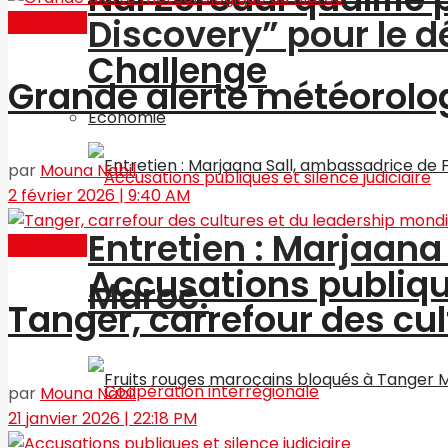
Discovery” pour le
Actualités
Challenge
Grande alerte météorolo
Economie
par
Mouna Nabil
2 février 2026 | 9:40 AM
Entretien : Marjaan
Actualités
Accusations publique
Maroc.
Tanger, carrefour des cu
par
Mouna Nabil
21 janvier 2026 | 22:18 PM