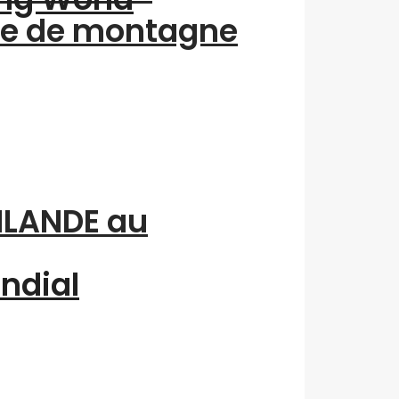
me de montagne
INLANDE au
ondial