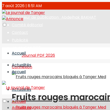
7 août 2026 | 8:51 AM
Directeur de publication : Abdelhak BAKHAT
Comité éditorial
Contact
Publicité
Journal en PDF
Accueil
Journal PDF 2026
Actualités
Connexion
Accueil
Actualités
Fruits rouges marocai
Accueil
Actualités