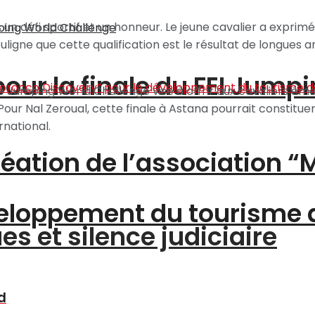
 un défi sportif et un honneur. Le jeune cavalier a exprimé
gne que cette qualification est le résultat de longues ann
pour la finale du FEI Jump
le Jumping World Challenge vise à offrir aux cavaliers é
ur Nal Zeroual, cette finale à Astana pourrait constituer
rnational.
création de l’association 
éveloppement du tourisme
s et silence judiciaire
d