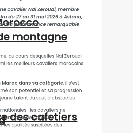
e cavalier Nal Zeroual, membre
ndra du 27 au 31 mai 2026 à Astana,
“Morocco
luant la performance remarquable
 de montagne
ume, au cours desquelles Nal Zeroual
rmi les meilleurs cavaliers marocains
 Maroc dans sa catégorie
, il s’est
firmé son potentiel et sa progression
jeune talent du saut d’obstacles.
nationales : les cavaliers ne
te des cafetiers
d
ants une grande capacité
 les qualités suscitées des