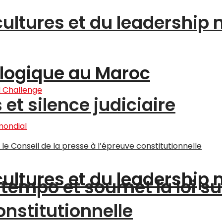
cultures et du leadership
logique au Maroc
et silence judiciaire
cultures et du leadership
tempo et soumet la loi su
onstitutionnelle