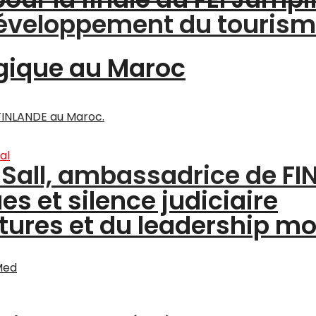
 développement du touris
gique au Maroc
a Sall, ambassadrice de F
s et silence judiciaire
ltures et du leadership m