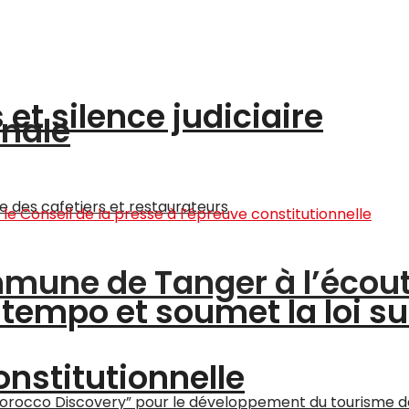
et silence judiciaire
onale
ommune de Tanger à l’écou
tempo et soumet la loi su
onstitutionnelle