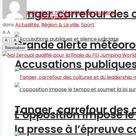
Tanger, carrefour des 
par
Mouna Nabil
dans
Actualités
,
Région & La ville
,
Sport
A
A
Grande alerte météoro
A
A
Réinitialiser
Accusations publiques 
Tanger, carrefour des 
L’opposition impose le 
la presse à l’épreuve c