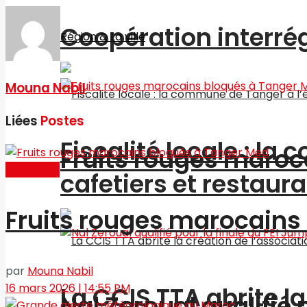
Coopération interré
Région & La ville
Mouna Nabil
Liées
Postes
Fiscalité locale : l
Fruits rouges maroc
Actualités
cafetiers et restaur
Fruits rouges marocains
par
Mouna Nabil
16 mars 2026 | 14:55 PM
La CCIS TTA abrite l
Nal Zeroual qualifié 