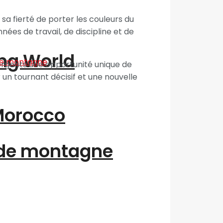
 sa fierté de porter les couleurs du
ées de travail, de discipline et de
ing World
mergents une opportunité unique de
 un tournant décisif et une nouvelle
“Morocco
 de montagne