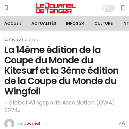
ACCUEIL
ACTUALITÉS
INFOS 24
CULTURE
IN
La maison
Sport
La 14ème édition de la
Coupe du Monde du
Kitesurf et la 3ème édition
de la Coupe du Monde du
Wingfoil
« Global Wingsports Association (GWA)
2024».
A
par
Journal
A