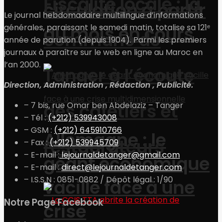
Fiscalité locale : la
circulation à partir
Le journal hebdomadaire multilingue d’informations
du mois en cours
générales, paraissant le samedi matin, totalise sa 121ᵉ
commune de
année de parution (depuis 1904). Parmi les premiers
journaux à paraître sur le web en ligne au Maroc en
l’an 2000.
Tanger à l’écoute
Direction, Administration , Rédaction , Publicité.
des cafetiers et
– 7 bis, rue Omar ben Abdelaziz – Tanger
– Tél :
(+212) 539943008
– GSM :
(+212) 645910766
Allemagne : le
restaurateurs
– Fax :
(+212) 539945709
– E-mail :
lejournaldetanger@gmail.com
géant économique
– E-mail :
direct@lejournaldetanger.com
– I.S.S.N : 0851-0882 / Dépôt légal : 1/90
vacille face à une
Notre Page Facebook
crise