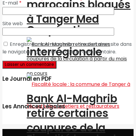
marocains bloqués
E-mail
*
à Tanger Med
Site web
Coopération
Enregistrer mon nom, mon e-mail et mon site dans
interrégionale
le navigateur pour mon prochain commentaire.
Le Journal en PDF
Bank Al-Maghrib
Les Annonces Légales
retire certaines
coupures de la