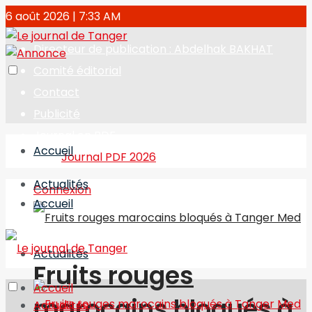
6 août 2026 | 7:33 AM
Directeur de publication : Abdelhak BAKHAT
Comité éditorial
Contact
Publicité
Journal en PDF
Accueil
Journal PDF 2026
Actualités
Connexion
Accueil
Actualités
Fruits rouges
Accueil
marocains bloqués à
Actualités