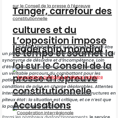
Tanger, carrefour des
cultures et du
L’opposition impose
leadership mondial
L’hôpital Mohammed V de Tanger, censé être
le tempo et soumet la
un pilier du système de santé public, est aujourd’hui
synonyme de désordre et d’incompétence. Loin
loi sur le Conseil de la
d’être un lieu de soins et de réconfort, il est devenu
un véritable parcours du combattant pour les
presse à l’épreuve
patients et leurs familles, qui dénoncent des
conditions de prise en charge déplorables. Attentes
constitutionnelle
interminables, personnel débordé, infrastructures en
piteux état : la situation est critique, et ce n’est que
Accusations
la partie visible du problème
.
Parmi les nombreux dysfonctionnements,
le service