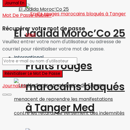
Mot De Passe Oublié?
Récupérer votre mot de passe
El Jadida Moroc’Co 25
Veuillez entrer votre nom d'utilisateur ou adresse de
courriel pour réinitialiser votre mot de passe.
International
Fruits rouges
Vie associative
marocains bloqués
Journal En
à Tanger Med