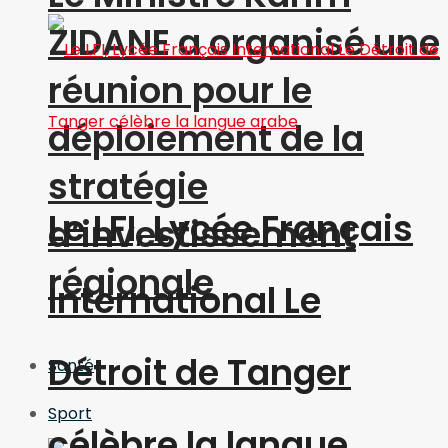
ZIDANE a organisé une
réunion pour le
déploiement de la
stratégie
Le LFI, Lycée Français
d’investissement
régionale
International Le
Détroit de Tanger
Santé
Sport
célèbre la langue