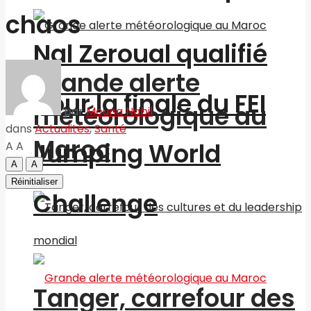
chaos
Nal Zeroual qualifié
Grande alerte
pour la finale du FEI
météorologique au
par
Mouna Nabil
dans
Actualités
,
Santé
Maroc
Jumping World
A
A
A
A
Réinitialiser
Challenge
Tanger, carrefour des