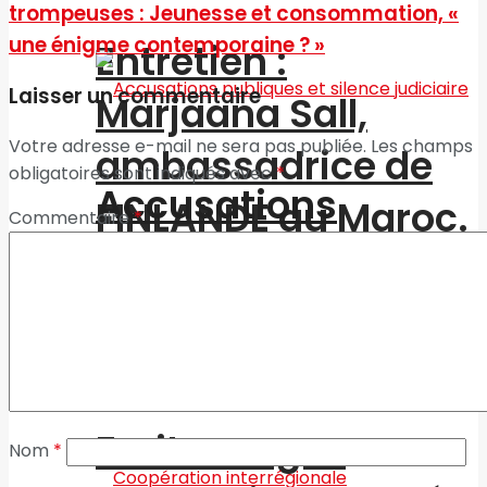
trompeuses : Jeunesse et consommation, «
une énigme contemporaine ? »
Entretien :
Laisser un commentaire
Marjaana Sall,
Votre adresse e-mail ne sera pas publiée.
Les champs
ambassadrice de
obligatoires sont indiqués avec
*
Accusations
FINLANDE au Maroc.
Commentaire
*
publiques et silence
judiciaire
Fruits rouges
Nom
*