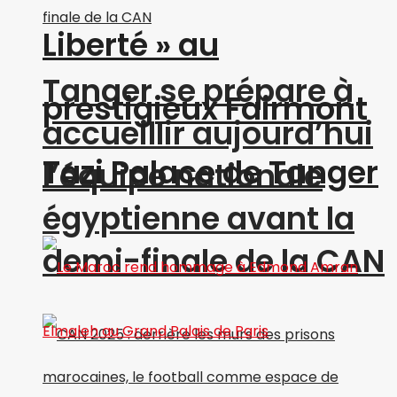
Liberté » au
Tanger se prépare à
prestigieux Fairmont
accueillir aujourd’hui
Tazi Palace de Tanger
l’équipe nationale
égyptienne avant la
demi-finale de la CAN