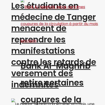
Les étudiants en
médecine de Tanger
menacent de
reprendre les
manifestations
contre les retards de
Bank Al-Maghrib
versement des
retire certaines
indemnités
coupures de la