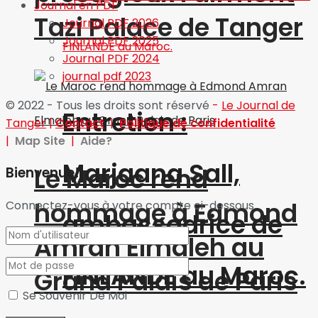
Journal en PDF
Tazi Palace de Tanger
Journal PDF 2026
Journal PDF 2025
Journal PDF 2024
journal pdf 2023
© 2022 - Tous les droits sont réservé
-
Le Journal de
Entretien :
Tanger
|
Contact
|
Politique de confidentialité
|
Map Site
|
Aide?
Marjaana Sall,
Le Maroc rend
Bienvenue!
hommage à Edmond
Connectez-vous à votre compte ci-dessous
ambassadrice de
Amran Elmaleh au
FINLANDE au Maroc.
Grand Palais de Paris
Se Souvenir De Moi