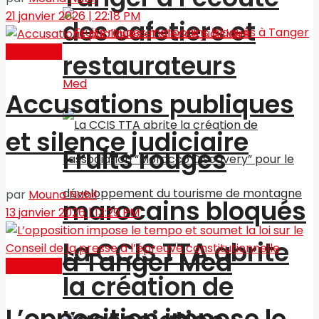
21 janvier 2026 | 22:18 PM
des cafetiers et
Actualités
restaurateurs
Accusations publiques
et silence judiciaire
Fruits rouges
par
Mouna Nabil
marocains bloqués
13 janvier 2026 | 13:29 PM
La CCIS TTA abrite
à Tanger Med
Actualités
la création de
L’opposition impose le