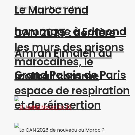
Le Maroc rend
hommage à Edmond
CAN 2025 : derrière
les murs des prisons
Amran Elmaleh au
marocaines, le
Grand Palais de Paris
football comme
espace de respiration
et de réinsertion