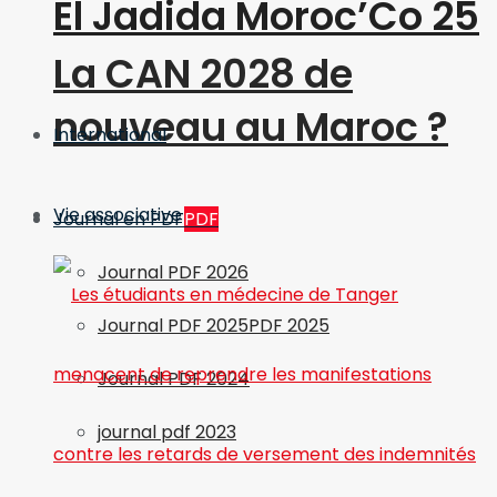
El Jadida Moroc’Co 25
La CAN 2028 de
nouveau au Maroc ?
International
Vie associative
Journal en PDF
PDF
Journal PDF 2026
Journal PDF 2025
PDF 2025
Journal PDF 2024
journal pdf 2023