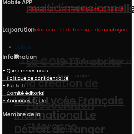
Mobile APP
multidimensionnell
La parution
Infos 24
Culture
Information
La CCIS TTA abrite
– Qui sommes nous
– Politique de confidentialité
la création de
– Publicité
– Comité éditorial
Le LFI, Lycée Français
– Annonces légale
l’association
International Le
Membre de la
“Morocco
Détroit de Tanger