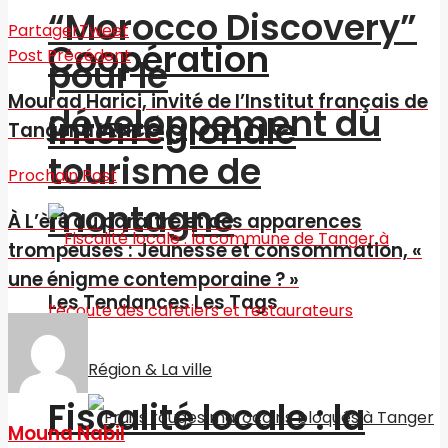
“Morocco Discovery”
Partager
Tweet
Coopération
Post Précédent
pour le
Mourad Harici, invité de l’Institut français de
développement du
interrégionale
Tanger à l’ENCG
tourisme de
Prochain Post
montagne
À L’ère du paraître et des apparences
trompeuses : Jeunesse et consommation, «
une énigme contemporaine ? »
Les Tendances Les Tags
Région & La ville
Fiscalité locale : la
Mouna Nabil