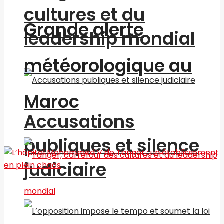
cultures et du
Grande alerte
leadership mondial
météorologique au
Maroc
Accusations
publiques et silence
judiciaire