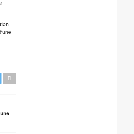
e
tion
d’une
 une