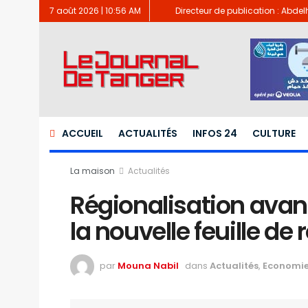
7 août 2026 | 10:56 AM
Directeur de publication : Abde
ACCUEIL
ACTUALITÉS
INFOS 24
CULTURE
La maison
Actualités
Régionalisation avancé
la nouvelle feuille de 
par
Mouna Nabil
dans
Actualités
,
Economi