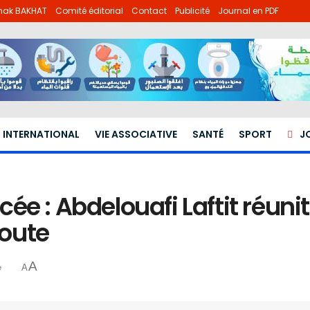
lhak BAKHAT
Comité éditorial
Contact
Publicité
Journal en PDF
INTERNATIONAL
VIE ASSOCIATIVE
SANTÉ
SPORT
J
e : Abdelouafi Laftit réunit
route
A
e
A