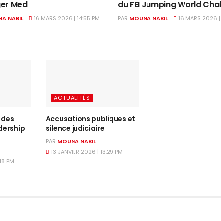
ger Med
du FEI Jumping World Cha
A NABIL
16 MARS 2026 | 14:55 PM
PAR
MOUNA NABIL
16 MARS 2026 | 
ACTUALITÉS
 des
Accusations publiques et
adership
silence judiciaire
PAR
MOUNA NABIL
13 JANVIER 2026 | 13:29 PM
:18 PM