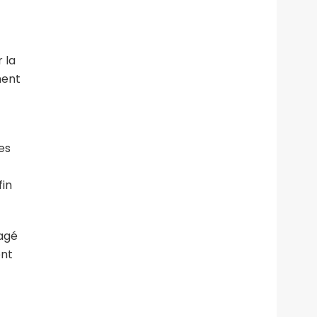
 la
ment
es
fin
tagé
ent