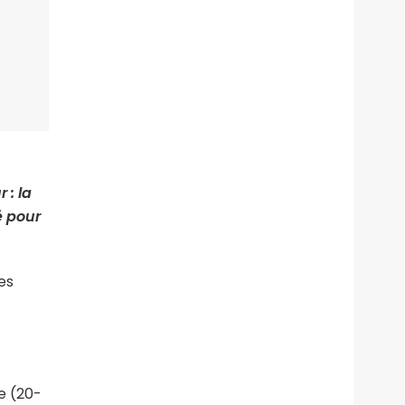
 : la
é pour
les
e (20-