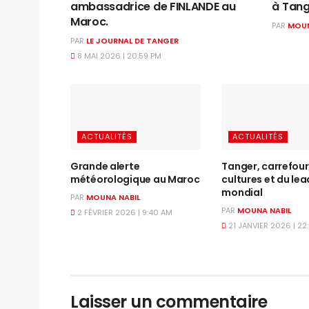
ambassadrice de FINLANDE au
à Tan
Maroc.
PAR
MOUN
PAR
LE JOURNAL DE TANGER
8 MAI 2026 | 20:59 PM
ACTUALITÉS
ACTUALITÉS
Grande alerte
Tanger, carrefour
météorologique au Maroc
cultures et du le
mondial
PAR
MOUNA NABIL
PAR
MOUNA NABIL
2 FÉVRIER 2026 | 9:40 AM
21 JANVIER 2026 | 22
Laisser un commentaire