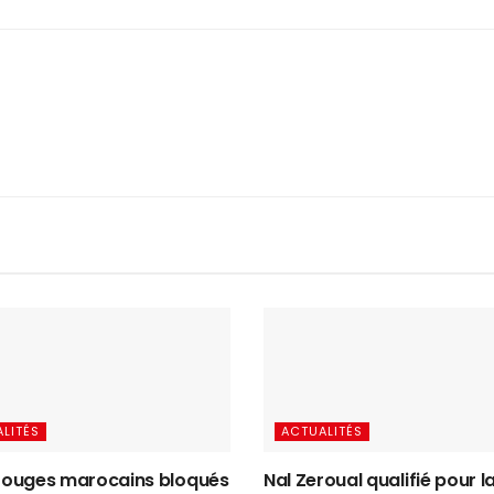
LITÉS
ACTUALITÉS
 rouges marocains bloqués
Nal Zeroual qualifié pour la