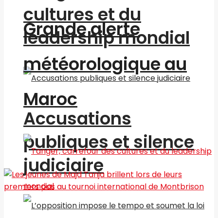
cultures et du
Grande alerte
leadership mondial
météorologique au
Maroc
Accusations
publiques et silence
judiciaire