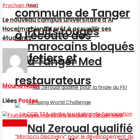
Prochain Post
commune de Tanger
Le nouveau campus universitaire d’Al
Fruits rouges
Hoceïma bientôt prêt à accueillir ses
à l’écoute des
étudiants
marocains bloqués
cafetiers et
à Tanger Med
restaurateurs
Mouna Nabil
Liées
Postes
Actualités
Nal Zeroual qualifié