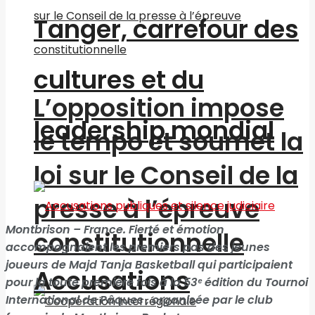
Tanger, carrefour des
cultures et du
L’opposition impose
leadership mondial
le tempo et soumet la
loi sur le Conseil de la
presse à l’épreuve
Montbrison – France. Fierté et émotion
constitutionnelle
accompagnaient les premiers pas des jeunes
joueurs de Majd Tanja Basketball qui participaient
Accusations
pour la toute première fois à la 53ᵉ édition du Tournoi
International de Pâques , organisée par le club