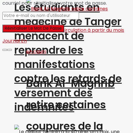
courriel pour réinitialiser votre mot de passe.
Les étudiants en
médecine de Tanger
menacent de
Journal En
reprendre les
manifestations
contre les retards de
Bank Al-Maghrib
versement des
retire certaines
indemnités
coupures de la