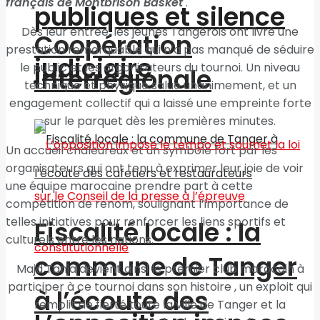
français de Montbrison Basket
.
publiques et silence
Dès leur entrée, les jeunes Tangérois ont livré une
Coopération
prestation remarquable qui n’a pas manqué de séduire
judiciaire
le public et les organisateurs du tournoi. Un niveau
interrégionale
technique et physique salue unanimement, et un
engagement collectif qui a laissé une empreinte forte
sur le parquet dès les premières minutes.
Un accueil chaleureux et un symbole fort par les
organisateurs qui ont tenu à exprimer leur joie de voir
une équipe marocaine prendre part à cette
compétition de renom, soulignant l’importance de
telles initiatives pour renforcer les liens sportifs et
Fiscalité locale : la
culturels entre les nations.
commune de Tanger
Majd Tanja devient ainsi le premier club marocain à
participer à ce tournoi dans son histoire , un exploit qui
à l’écoute des
remplit de fierté toute la ville de Tanger et la