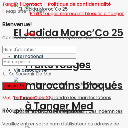
Tanger
|
Contact
|
Politique de confidentialité
|
Map Site
|
Aide?
Bienvenue!
El Jadida Moroc’Co 25
Connectez-vous à votre compte ci-dessous
International
Fruits rouges
Vie associative
Se Souvenir De Moi
marocains bloqués
Mot De Passe Oublié?
à Tanger Med
Récupérer votre mot de passe
Veuillez entrer votre nom d'utilisateur ou adresse de