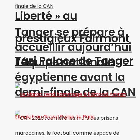
Liberté » au
Tanger se prépare à
prestigieux Fairmont
accueillir aujourd’hui
Tazi Palace de Tanger
l’équipe nationale
égyptienne avant la
demi-finale de la CAN