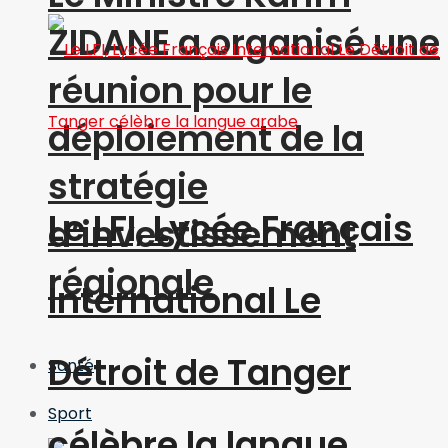
ZIDANE a organisé une
réunion pour le
déploiement de la
stratégie
Le LFI, Lycée Français
d’investissement
régionale
International Le
Détroit de Tanger
Santé
Sport
célèbre la langue