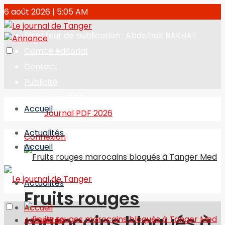
6 août 2026 | 5:05 AM
Directeur de publication : Abdelhak BAKHAT
Comité éditorial
Contact
Publicité
Journal en PDF
Accueil
Journal PDF 2026
Actualités
Connexion
Accueil
Actualités
Fruits rouges
Accueil
marocains bloqués à
Actualités