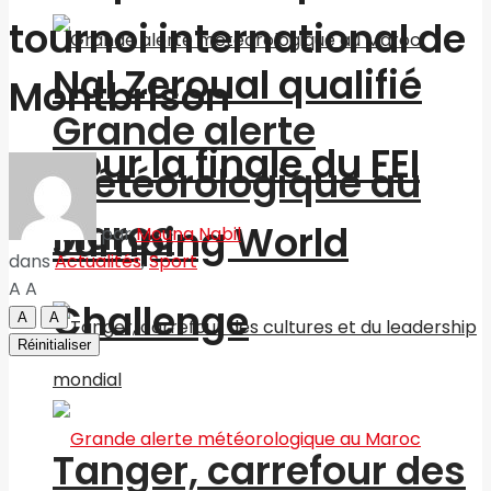
tournoi international de
Nal Zeroual qualifié
Montbrison
Grande alerte
pour la finale du FEI
météorologique au
Maroc
Jumping World
par
Mouna Nabil
dans
Actualités
,
Sport
A
A
Challenge
A
A
Réinitialiser
Tanger, carrefour des