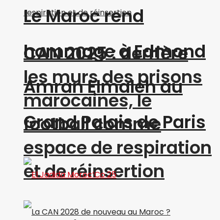
Le Maroc rend
hommage à Edmond
CAN 2025 : derrière
les murs des prisons
Amran Elmaleh au
marocaines, le
Grand Palais de Paris
football comme
espace de respiration
et de réinsertion