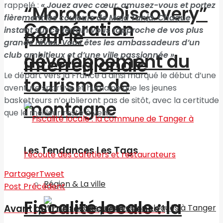
rappelé :
« Jouez avec cœur, amusez-vous et portez
“Morocco Discovery”
fièrement les couleurs de Majd Tanja. Chaque
Coopération
instant sur ce terrain vous rapproche de vos plus
pour le
grands rêves. Vous êtes les ambassadeurs d’un
club ambitieux et d’une ville passionnée ».
développement du
interrégionale
Le départ vers la France a ainsi marqué le début d’une
tourisme de
aventure sportive et humaine que les jeunes
basketteurs n’oublieront pas de sitôt, avec la certitude
montagne
que le meilleur reste à venir.
Les Tendances Les Tags
Partager
Tweet
Région & La ville
Post Précédent
Fiscalité locale : la
Avant qu’il ne reste que le silence !