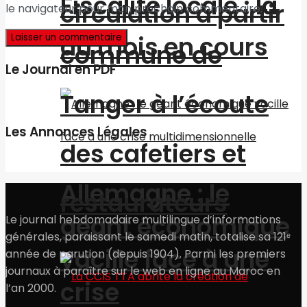
Fiscalité locale : la
circulation à partir
le navigateur pour mon prochain commentaire.
du mois en cours
commune de
Le Journal en PDF
Tanger à l’écoute
Les Annonces Légales
des cafetiers et
Allemagne : le
restaurateurs
géant économique
Le journal hebdomadaire multilingue d’informations
générales, paraissant le samedi matin, totalise sa 121ᵉ
vacille face à une
année de parution (depuis 1904). Parmi les premiers
journaux à paraître sur le web en ligne au Maroc en
crise
l’an 2000.