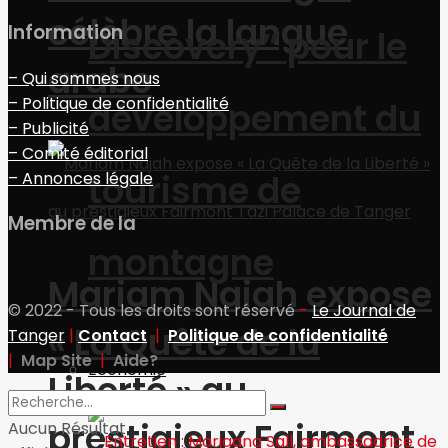
célèbre la langue
Information
Discovery” pour le
arabe
– Qui sommes nous
– Politique de confidentialité
développement du
– Publicité
– Comité éditorial
tourisme de
– Annonces légale
Membre de la
montagne
Mariam Najah expose
© 2022 - Tous les droits sont réservé
-
Le Journal de
« La Quête de la
Tanger
|
Contact
|
Politique de confidentialité
|
Map Site
|
Aide?
Economie
Liberté » au
prestigieux Fairmont
Aucun Résultat