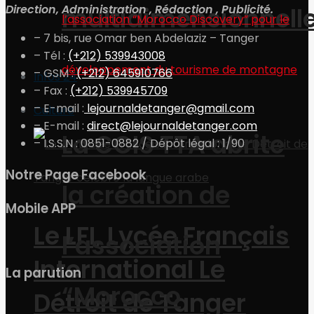
Direction, Administration , Rédaction , Publicité.
multidimensionnell
– 7 bis, rue Omar ben Abdelaziz – Tanger
– Tél :
(+212) 539943008
– GSM :
(+212) 645910766
Infos 24
– Fax :
(+212) 539945709
– E-mail :
lejournaldetanger@gmail.com
Culture
– E-mail :
direct@lejournaldetanger.com
La CCIS TTA abrite
– I.S.S.N : 0851-0882 / Dépôt légal : 1/90
Notre Page Facebook
la création de
Mobile APP
Le LFI, Lycée Français
l’association
International Le
La parution
“Morocco
Détroit de Tanger