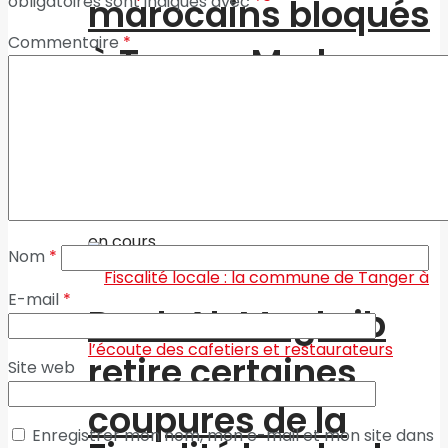
marocains bloqués
obligatoires sont indiqués avec
*
Commentaire
*
à Tanger Med
Coopération
interrégionale
Nom
*
E-mail
*
Bank Al-Maghrib
retire certaines
Site web
coupures de la
Enregistrer mon nom, mon e-mail et mon site dans