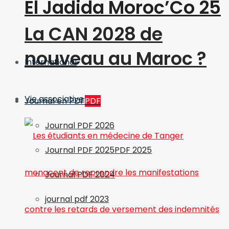
El Jadida Moroc’Co 25
La CAN 2028 de
nouveau au Maroc ?
International
Vie associative
Journal en PDF
PDF
Journal PDF 2026
Journal PDF 2025
PDF 2025
Journal PDF 2024
journal pdf 2023