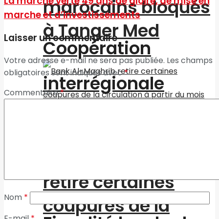
La marche verte 49 ans de gloire, de mise en
marocains bloqués
marche et d’investissements
à Tanger Med
Laisser un commentaire
Coopération
Votre adresse e-mail ne sera pas publiée.
Les champs
obligatoires sont indiqués avec
*
interrégionale
Commentaire
*
Bank Al-Maghrib
retire certaines
Nom
*
coupures de la
E-mail
*