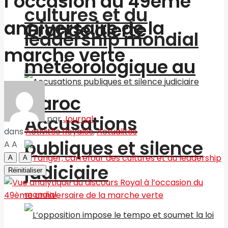
l’occasion du 49ème
cultures et du
anniversaire de la
Grande alerte
leadership mondial
marche verte
météorologique au
Maroc
Accusations
par
Journal
dans
Activités Royales
,
Actualités
publiques et silence
A
A
A
A
judiciaire
Réinitialiser