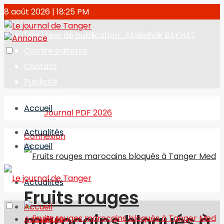
8 août 2026 | 18:25 PM
Directeur de publication : Abdelhak BAKHAT
Comité éditorial
Contact
Publicité
Journal en PDF
Accueil
Journal PDF 2026
Actualités
Connexion
Accueil
Actualités
Fruits rouges
Accueil
marocains bloqués à
Actualités