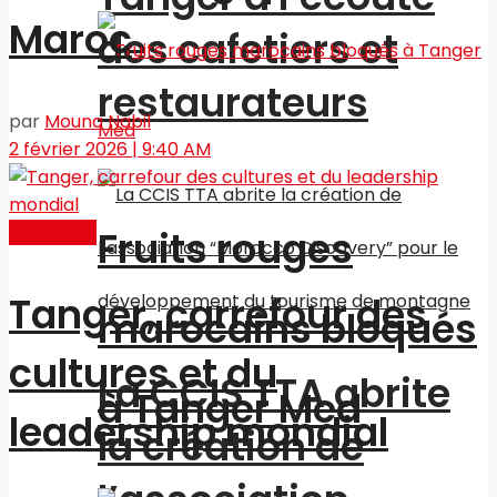
Maroc
des cafetiers et
restaurateurs
par
Mouna Nabil
2 février 2026 | 9:40 AM
Actualités
Fruits rouges
Tanger, carrefour des
marocains bloqués
cultures et du
La CCIS TTA abrite
à Tanger Med
leadership mondial
la création de