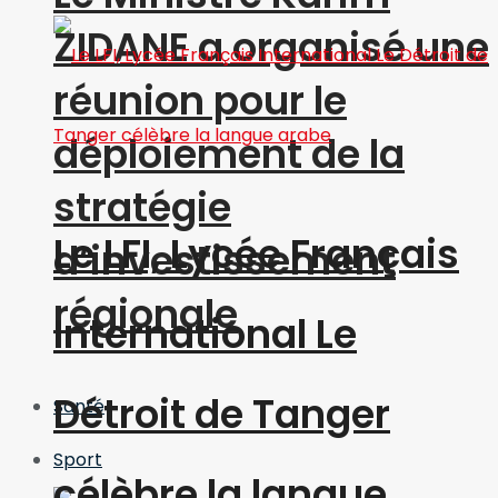
ZIDANE a organisé une
réunion pour le
déploiement de la
stratégie
Le LFI, Lycée Français
d’investissement
régionale
International Le
Détroit de Tanger
Santé
Sport
célèbre la langue