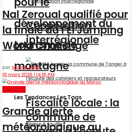
pour le
Nal Zeroual qualifié pour
développement du
Coopération
la finale du FEI Jumping
interrégionale
tourisme de
World Challenge
montagne
par
Mouna Nabil
16 mars 2026 | 14:18 PM
Actualités
Les Tendances Les Tags
Fiscalité locale : la
Grande alerte
commune de
météorologique au
Région & La ville
Tanger à l’écoute