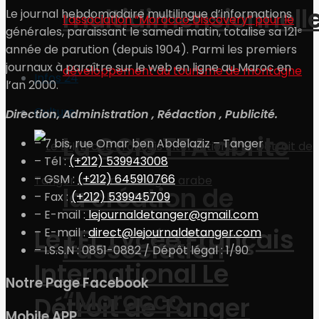
multidimensionnell
Le journal hebdomadaire multilingue d’informations
générales, paraissant le samedi matin, totalise sa 121ᵉ
année de parution (depuis 1904). Parmi les premiers
journaux à paraître sur le web en ligne au Maroc en
Infos 24
l’an 2000.
Culture
Direction, Administration , Rédaction , Publicité.
La CCIS TTA abrite
– 7 bis, rue Omar ben Abdelaziz – Tanger
– Tél :
(+212) 539943008
– GSM :
(+212) 645910766
la création de
– Fax :
(+212) 539945709
– E-mail :
lejournaldetanger@gmail.com
Le LFI, Lycée Français
– E-mail :
direct@lejournaldetanger.com
l’association
– I.S.S.N : 0851-0882 / Dépôt légal : 1/90
International Le
Notre Page Facebook
“Morocco
Détroit de Tanger
Mobile APP