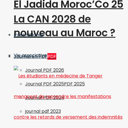
El Jadida Moroc’Co 25
La CAN 2028 de
nouveau au Maroc ?
International
Vie associative
Journal en PDF
PDF
Journal PDF 2026
Journal PDF 2025
PDF 2025
Journal PDF 2024
journal pdf 2023