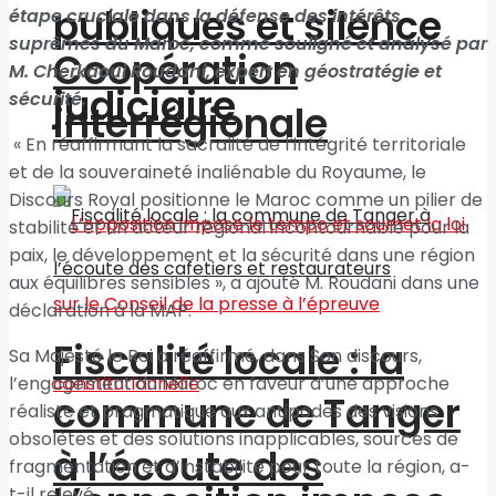
publiques et silence
étape cruciale dans la défense des intérêts
suprêmes du Maroc, comme souligné et analysé par
Coopération
M. Cherkaoui Roudani, expert en géostratégie et
judiciaire
sécurité.
interrégionale
« En réaffirmant la sacralité de l’intégrité territoriale
et de la souveraineté inaliénable du Royaume, le
Discours Royal positionne le Maroc comme un pilier de
stabilité et un acteur régional incontournable pour la
paix, le développement et la sécurité dans une région
aux équilibres sensibles », a ajouté M. Roudani dans une
déclaration à la MAP.
Fiscalité locale : la
Sa Majesté le Roi a réaffirmé, dans Son discours,
l’engagement du Maroc en faveur d’une approche
commune de Tanger
réaliste et pragmatique aux antipodes des visions
obsolètes et des solutions inapplicables, sources de
à l’écoute des
fragmentation et d’instabilité pour toute la région, a-
t-il relevé.