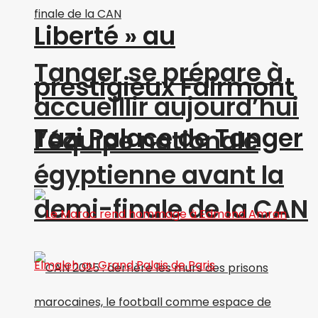
Liberté » au
Tanger se prépare à
prestigieux Fairmont
accueillir aujourd’hui
Tazi Palace de Tanger
l’équipe nationale
égyptienne avant la
demi-finale de la CAN