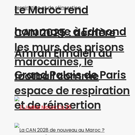
Le Maroc rend
hommage à Edmond
CAN 2025 : derrière
les murs des prisons
Amran Elmaleh au
marocaines, le
Grand Palais de Paris
football comme
espace de respiration
et de réinsertion