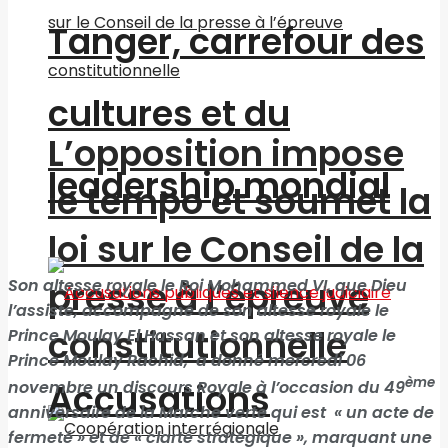
Tanger, carrefour des
cultures et du
L’opposition impose
leadership mondial
le tempo et soumet la
loi sur le Conseil de la
presse à l’épreuve
Son altesse royale le Roi Mohammed VI, que Dieu
l’assiste, accompagné de son altesse royale le
constitutionnelle
Prince Moulay El Hassan et son altesse royale le
Prince Moulay Rachid, a donné mercredi 06
ème
Accusations
novembre un discours Royale à l’occasion du 49
anniversaire de la Marche verte qui est
« un acte de
fermeté » et de « clarté stratégique », marquant une