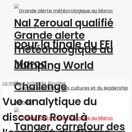
Nal Zeroual qualifié
Grande alerte
pour la finale du FEI
météorologique au
Maroc
Jumping World
Challenge
La maison
Activités Royales
Vue analytique du
discours Royal à
Tanger, carrefour des