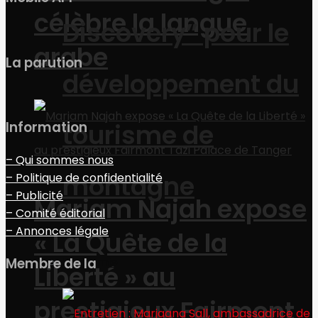
célèbre la langue
Discovery” pour le
arabe
La parution
développement du
tourisme de
Information
– Qui sommes nous
montagne
– Politique de confidentialité
– Publicité
Mariam Najah expose
– Comité éditorial
– Annonces légale
« La Quête de la
Economie
Membre de la
Liberté » au
prestigieux Fairmont