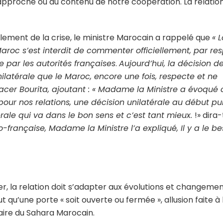
approche ou du contenu de notre coopération. La relation
ment de la crise, le ministre Marocain a rappelé que
« 
 Maroc s’est interdit de commenter officiellement, par re
e par les autorités françaises
.
Aujourd’hui, la décision d
nilatérale que le Maroc, encore une fois, respecte et ne
acer Bourita, ajoutant : « Madame la Ministre a évoqué 
ur nos relations, une décision unilatérale au début pui
rale qui va dans le bon sens et c’est tant mieux.
!» dira-t
o-française, Madame la Ministre l’a expliqué, Il y a le be
er, la relation doit s’adapter aux évolutions et changemen
ut qu’une porte « soit ouverte ou fermée », allusion faite à 
ffaire du Sahara Marocain.