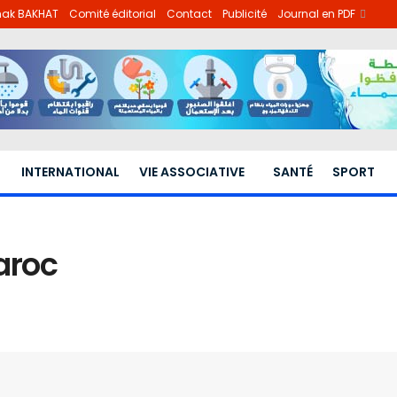
lhak BAKHAT
Comité éditorial
Contact
Publicité
Journal en PDF
INTERNATIONAL
VIE ASSOCIATIVE
SANTÉ
SPORT
aroc