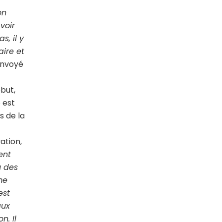
on
voir
s, il y
aire et
Envoyé
ébut,
 est
s de la
ation,
ent
u des
me
est
aux
n. Il