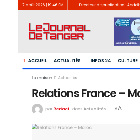
7 août 2026 | 19:46 PM
Directeur de publication : Abde
ACCUEIL
ACTUALITÉS
INFOS 24
CULTURE
La maison
Actualités
Relations France – M
A
par
Redact
dans
Actualités
A