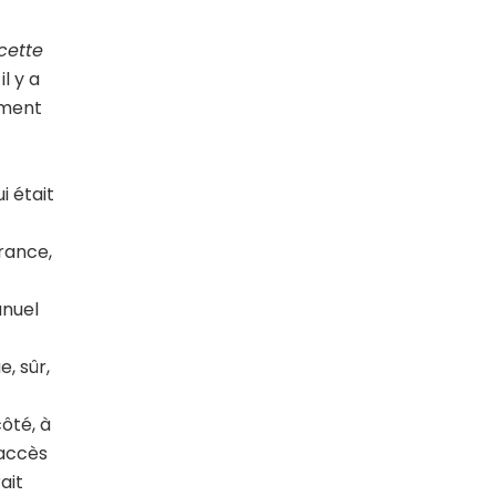
cette
l y a
ement
ui était
France,
anuel
, sûr,
ôté, à
 accès
ait