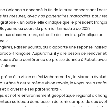
ne Colonna a annoncé la fin de la crise concernant l’octr
is les mesures, avec nos partenaires marocains, pour re
ratoire ». En outre, elle a indiqué que le président françai
 Royaume au cours du premier trimestre de 2023.
ée aux observateurs, est celle de savoir « qu’implique ce
me ?
ngères, Nasser Bourita, qui a apporté une réponse indirec
maroco-française. Aujourd’hui, il y a le besoin de rénover et
 au cours d’une conférence de presse donnée à Rabat, avec
e Colonna.
« grâce à la vision du Roi Mohammed VI, le Maroc a évolué
 etc. Grâce à cette même vision royale, le Royaume a renf
t a diversifié ses partenariats ».
angé, et notre environnement géopolitique régional a chang
ntaux solides, a donc besoin de tenir compte de ces évol