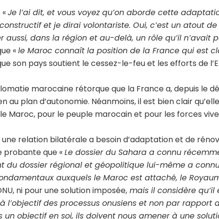
. «
Je l’ai dit, et vous voyez qu’on aborde cette adaptati
onstructif et je dirai volontariste. Oui, c’est un atout de 
ussi, dans la région et au-delà, un rôle qu’il n’avait pa
que «
le Maroc connaît la position de la France qui est cl
e son pays soutient le cessez-le-feu et les efforts de l’
diplomatie marocaine rétorque que la France a, depuis le d
en au plan d’autonomie. Néanmoins, il est bien clair qu’elle
e Maroc, pour le peuple marocain et pour les forces vive
 une relation bilatérale a besoin d’adaptation et de rénov
ce probante que «
Le dossier du Sahara a connu récemm
nt du dossier régional et géopolitique lui-même a conn
s fondamentaux auxquels
le Maroc est attaché,
le Royau
ONU, ni pour une solution imposée,
mais il considère qu’il 
 à l’objectif des processus onusiens et non par rapport 
 objectif en soi, ils doivent nous amener à une solutio