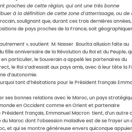
t proches de cette région, qui ont une très bonne
uer à la définition de cette zone d’atterrissage, ou de 
arocain, soulignant que, durant ces trois dernières années, i
ositions de pays proches de la France, soit géographiqu
e autrement »,
soutient M. Nasser Bourita allusion faite au
du 69e anniversaire de la Révolution du Roi et du Peuple, q
n particulier, le Souverain a appelé les partenaires du
rect, le Roi s’adressait aux pays amis, avec à leur tête la 
aine d’autonomie.
pourquoi tant d’hésitations pour le Président français Emm
der ses bonnes relations avec le Maroc, un pays stratégique
le monde en Occident comme en Orient et partenaire
e Président français, Emmanuel Macron tient, d’un autre c
ne du Maroc dont l’obsession maladive est de se frayer un
aroc, et qui se montre généreuse envers quiconque appuier