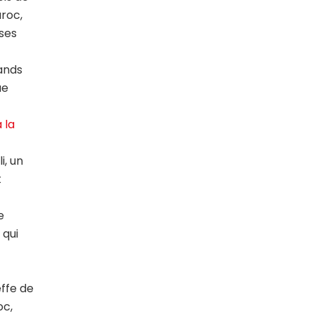
roc,
 ses
rands
ue
 la
, un
t
e
 qui
effe de
oc,