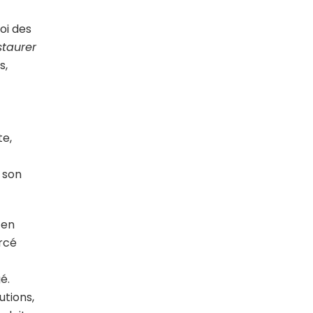
oi des
staurer
s,
te,
 son
 en
orcé
é.
utions,