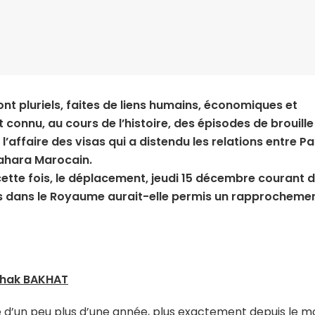
ont pluriels, faites de liens humains, économiques et
ont connu, au cours de l’histoire, des épisodes de brouille
affaire des visas qui a distendu les relations entre Par
Sahara Marocain.
 cette fois, le déplacement, jeudi 15 décembre courant d
es dans le Royaume aurait-elle permis un rapprochemen
lhak BAKHAT
te d’un peu plus d’une année, plus exactement depuis le m