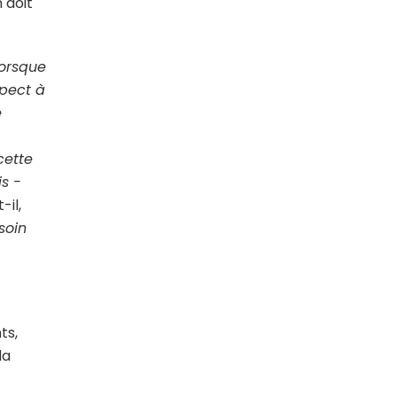
 doit
Lorsque
spect à
e
cette
s -
-il,
soin
ts,
la