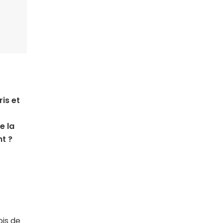
is et
e la
t ?
ois de