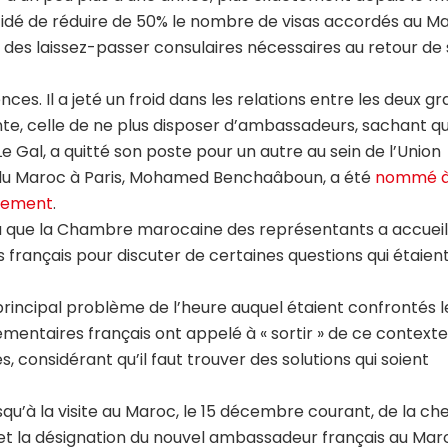
cidé de réduire de 50% le nombre de visas accordés au Ma
r des laissez-passer consulaires nécessaires au retour de
s. Il a jeté un froid dans les relations entre les deux g
mante, celle de ne plus disposer d’ambassadeurs, sachant q
 Gal, a quitté son poste pour un autre au sein de l’Union
u Maroc à Paris, Mohamed Benchaâboun, a été
nommé à
ssement
.
que la Chambre marocaine des représentants a accueilli
 français pour discuter de certaines questions qui étaien
 principal problème de l’heure auquel étaient confrontés l
lementaires français ont appelé à « sortir » de ce contexte
considérant qu’il faut trouver des solutions qui soient
squ’à la visite au Maroc, le 15 décembre courant, de la ch
 et la désignation du nouvel ambassadeur français au Mar