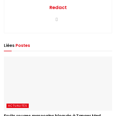
Redact
Liées
Postes
ACTUALITÉS
Fruits rouges marocains bloqués à Tanger Med