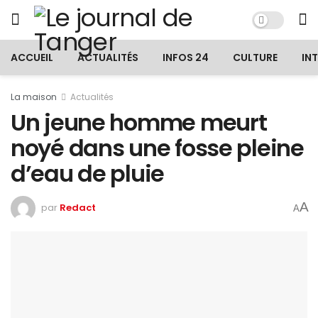
ACCUEIL
ACTUALITÉS
INFOS 24
CULTURE
IN
La maison
Actualités
Un jeune homme meurt
noyé dans une fosse pleine
d’eau de pluie
A
par
Redact
A