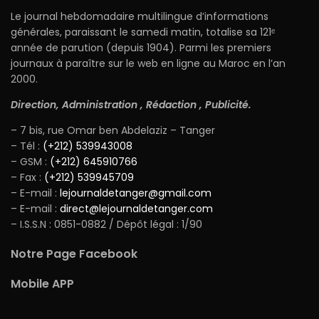
Le journal hebdomadaire multilingue d’informations
générales, paraissant le samedi matin, totalise sa 121ᵉ
année de parution (depuis 1904). Parmi les premiers
journaux à paraître sur le web en ligne au Maroc en l’an
2000.
Direction, Administration , Rédaction , Publicité.
– 7 bis, rue Omar ben Abdelaziz – Tanger
– Tél :
(+212) 539943008
– GSM :
(+212) 645910766
– Fax :
(+212) 539945709
– E-mail :
lejournaldetanger@gmail.com
– E-mail :
direct@lejournaldetanger.com
– I.S.S.N : 0851-0882 / Dépôt légal : 1/90
Notre Page Facebook
Mobile APP