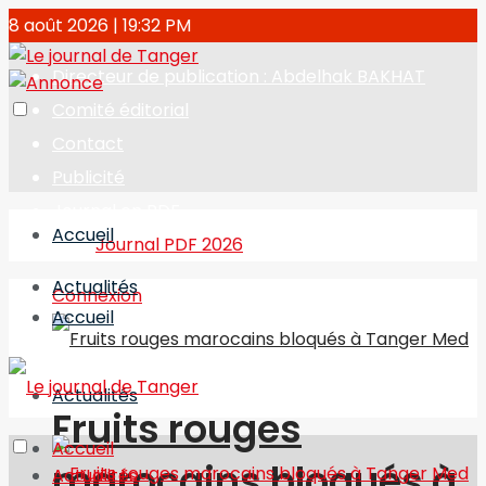
8 août 2026 | 19:32 PM
Directeur de publication : Abdelhak BAKHAT
Comité éditorial
Contact
Publicité
Journal en PDF
Accueil
Journal PDF 2026
Actualités
Connexion
Accueil
Actualités
Fruits rouges
Accueil
marocains bloqués à
Actualités