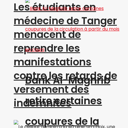
Les étudiants en
médecine de Tanger
menacent de
reprendre les
manifestations
contre les retards de
Bank Al-Maghrib
versement des
retire certaines
indemnités
coupures de la