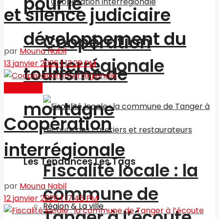
pour le
et silence judiciaire
développement du
Coopération
par
Mouna Nabil
interrégionale
13 janvier 2026 | 13:29 PM
tourisme de
Actualités
montagne
Coopération
interrégionale
Les Tendances Les Tags
Fiscalité locale : la
par
Mouna Nabil
commune de
12 janvier 2026 | 17:46 PM
Région & La ville
Tanger à l’écoute