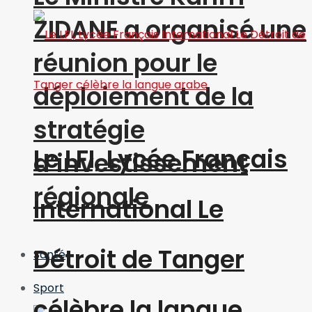
ZIDANE a organisé une
réunion pour le
déploiement de la
stratégie
Le LFI, Lycée Français
d’investissement
régionale
International Le
Détroit de Tanger
Santé
Sport
célèbre la langue