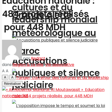
Education nationale :
cultures et du
484 projets réalisés
Grande alerte
leadership mondial
pour 448 MDH
météorologique au
Maroc
Accusations
par
Redact
dans
Région & La ville
,
Vie associative
publiques et silence
A
A
A
A
judiciaire
Réinitialiser