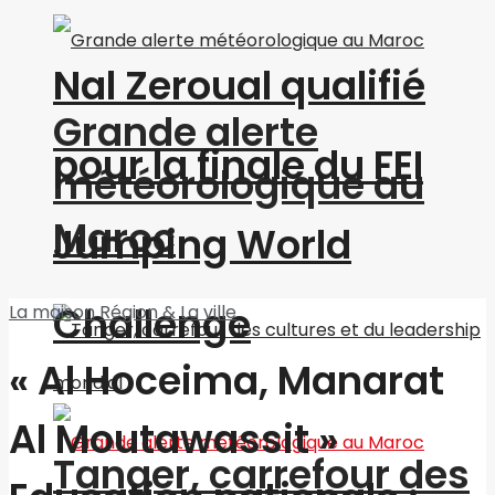
Nal Zeroual qualifié
Grande alerte
pour la finale du FEI
météorologique au
Maroc
Jumping World
Challenge
La maison
Région & La ville
« Al Hoceima, Manarat
Al Moutawassit »
Tanger, carrefour des