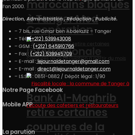
marocains bloqués
l’an 2000.
à Tanger Med
Direction, Administration , Rédaction , Publicité.
Coopération
– 7 bis, rue Omar ben Abdelaziz – Tanger
– Tél :
(+212) 539943008
– GSM :
(+212) 645910766
interrégionale
– Fax :
(+212) 539945709
– E-mail :
lejournaldetanger@gmail.com
– E-mail :
direct@lejournaldetanger.com
– I.S.S.N : 0851-0882 / Dépôt légal : 1/90
Notre Page Facebook
Bank Al-Maghrib
Mobile APP
retire certaines
coupures de la
La parution