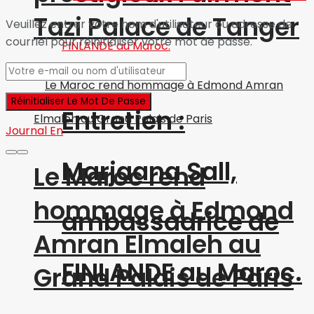
Tazi Palace de Tanger
Veuillez entrer votre nom d'utilisateur ou adresse de
courriel pour réinitialiser votre mot de passe.
Entretien :
Journal En
Marjaana Sall,
Le Maroc rend
hommage à Edmond
ambassadrice de
Amran Elmaleh au
FINLANDE au Maroc.
Grand Palais de Paris