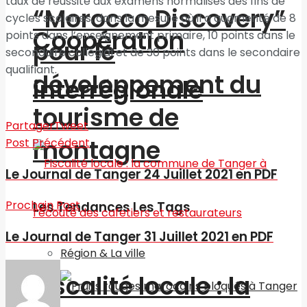
taux de réussite aux examens normalisés des fins de
“Morocco Discovery”
cycles scolaires, dans la mesure où il a augmenté de 8
Coopération
points dans l’enseignement primaire, 10 points dans le
pour le
secondaire collégial et de 30 points dans le secondaire
qualifiant.
développement du
interrégionale
tourisme de
Partager
Tweet
montagne
Post Précédent
Le Journal de Tanger 24 Juillet 2021 en PDF
Prochain Post
Les Tendances Les Tags
Le Journal de Tanger 31 Juillet 2021 en PDF
Région & La ville
Fiscalité locale : la