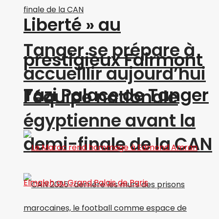
Liberté » au
Tanger se prépare à
prestigieux Fairmont
accueillir aujourd’hui
Tazi Palace de Tanger
l’équipe nationale
égyptienne avant la
demi-finale de la CAN