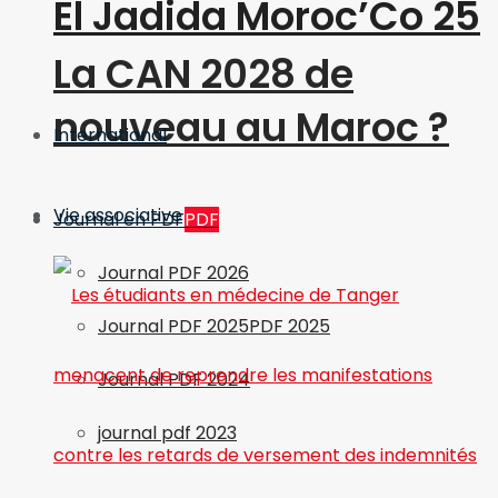
El Jadida Moroc’Co 25
La CAN 2028 de
nouveau au Maroc ?
International
Vie associative
Journal en PDF
PDF
Journal PDF 2026
Journal PDF 2025
PDF 2025
Journal PDF 2024
journal pdf 2023