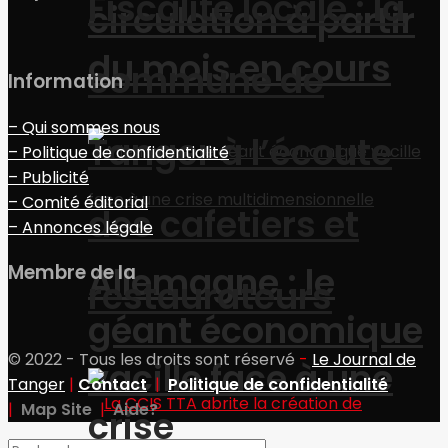
Fiscalité locale : la
circulation à partir
du mois en cours
commune de
Information
– Qui sommes nous
Tanger à l’écoute
– Politique de confidentialité
– Publicité
– Comité éditorial
des cafetiers et
– Annonces légale
Allemagne : le
Membre de la
restaurateurs
géant économique
© 2022 - Tous les droits sont réservé
-
Le Journal de
vacille face à une
Tanger
|
Contact
|
Politique de confidentialité
|
Map Site
|
Aide?
crise