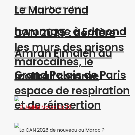
Le Maroc rend
hommage à Edmond
CAN 2025 : derrière
les murs des prisons
Amran Elmaleh au
marocaines, le
Grand Palais de Paris
football comme
espace de respiration
et de réinsertion