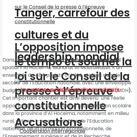
Tanger, carrefour des
cultures et du
L’opposition impose
leadership mondial
le tempo et soumet la
Dans le cadre du programme de développement
spatial « Al Hoceima, Manarat Al Moutawassit », un
loi sur le Conseil de la
ensemble de 484 projets ont été réalisés dans le
secteur de l’Education nationale, avec une enveloppe
presse à l’épreuve
budgétaire globale de 448 millions de dirhams (MDH
).
Cet important chantier est ainsi devenu une réelle
constitutionnelle
opportunité pour lutter contre la déperdition scolaire
dans la province d’Al Hoceima, notamment en milieu
Accusations
rural, estime-t-on au ministère de l’Education
nationale, de la Formation professionnelle, de
l’Enseignement supérieur et de la Recherche