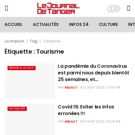
ACCUEIL
ACTUALITÉS
INFOS 24
CULTURE
IN
La maison
Tag
Tourisme
Étiquette :
Tourisme
La pandémie du Coronavirus
RÉGION & LA VILLE
est parmi nous depuis bientôt
25 semaines, et…
PAR
REDACT
12 AOÛT 2020 | 20:10 PM
Covid 19: Eviter les infos
ACTUALITÉS
erronées !!!
PAR
REDACT
12 AOÛT 2020 | 18:29 PM