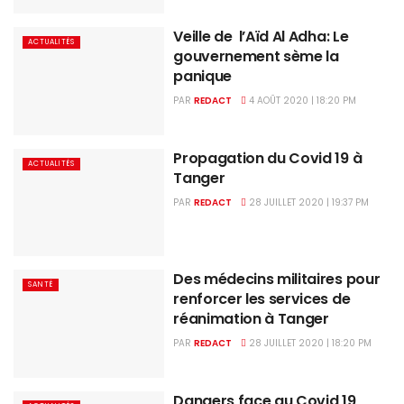
Veille de l’Aïd Al Adha: Le
ACTUALITÉS
gouvernement sème la
panique
PAR
REDACT
4 AOÛT 2020 | 18:20 PM
Propagation du Covid 19 à
ACTUALITÉS
Tanger
PAR
REDACT
28 JUILLET 2020 | 19:37 PM
Des médecins militaires pour
SANTÉ
renforcer les services de
réanimation à Tanger
PAR
REDACT
28 JUILLET 2020 | 18:20 PM
Dangers face au Covid 19