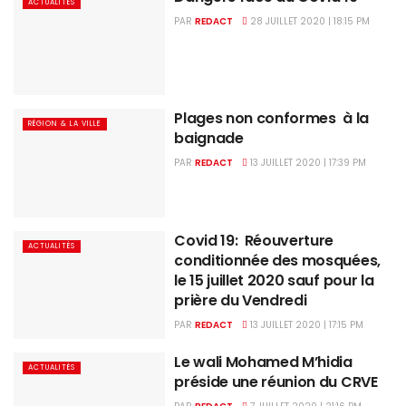
ACTUALITÉS
PAR
REDACT
28 JUILLET 2020 | 18:15 PM
Plages non conformes à la
RÉGION & LA VILLE
baignade
PAR
REDACT
13 JUILLET 2020 | 17:39 PM
Covid 19: Réouverture
ACTUALITÉS
conditionnée des mosquées,
le 15 juillet 2020 sauf pour la
prière du Vendredi
PAR
REDACT
13 JUILLET 2020 | 17:15 PM
Le wali Mohamed M’hidia
ACTUALITÉS
préside une réunion du CRVE