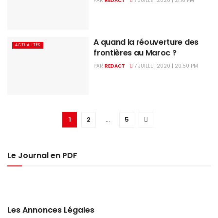
PAR
REDACT
7 JUILLET 2020 | 21:16 PM
A quand la réouverture des
ACTUALITÉS
frontières au Maroc ?
PAR
REDACT
7 JUILLET 2020 | 20:50 PM
1
2
...
5
Le Journal en PDF
Les Annonces Légales