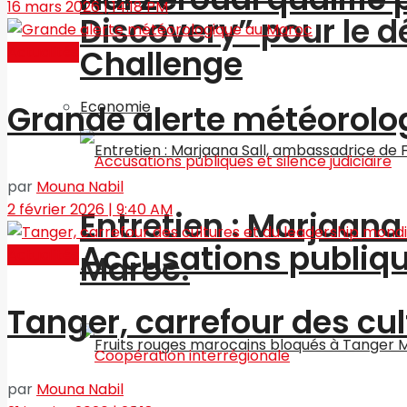
16 mars 2026 | 14:18 PM
Discovery” pour le
Actualités
Challenge
Economie
Grande alerte météorolo
par
Mouna Nabil
2 février 2026 | 9:40 AM
Entretien : Marjaan
Accusations publique
Actualités
Maroc.
Tanger, carrefour des cu
par
Mouna Nabil