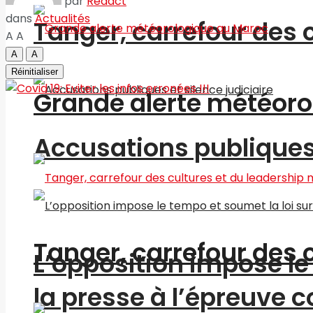
par
Redact
dans
Actualités
Tanger, carrefour des 
A
A
A
A
Réinitialiser
Grande alerte météoro
Accusations publiques 
Tanger, carrefour des 
L’opposition impose le 
la presse à l’épreuve c