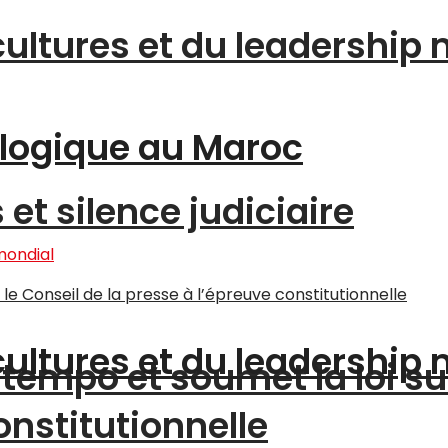
cultures et du leadership
logique au Maroc
et silence judiciaire
cultures et du leadership
tempo et soumet la loi su
onstitutionnelle