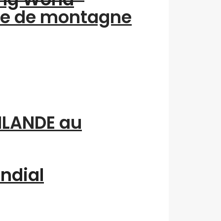
me de montagne
INLANDE au
ondial