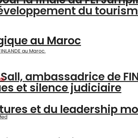
 développement du touris
gique au Maroc
a Sall, ambassadrice de F
s et silence judiciaire
ltures et du leadership m