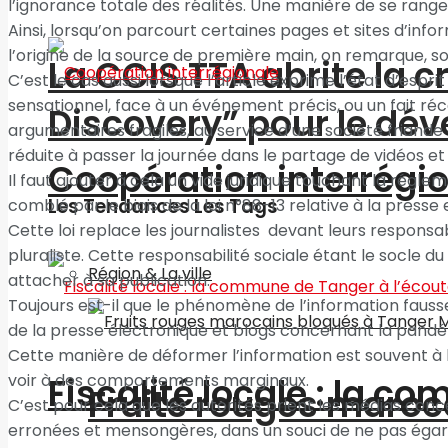
l’ignorance totale des réalités. Une manière de se ranger
Ainsi, lorsqu’on parcourt certaines pages et sites d’info
l’origine de la source de première main, on remarque, s
La CCIS TTA abrite la 
C’est le cas aussi lorsque l’article exprime l’état d’espri
sensationnel, face à un événement précis, ou un fait r
Discovery” pour le d
argumentaires fragiles, au service d’une société friande 
réduite à passer la journée dans le partage de vidéos et
Coopération interrégi
Il faut ajouter à cela un vide juridique touchant la régl
Les Tendances Les Tags
comblé par le biais de la loi n°88-13 relative à la presse e
Cette loi replace les journalistes devant leurs responsabi
pluraliste. Cette responsabilité sociale étant le socle d
Région & La ville
attacher à sa publication.
Toujours est-il que le phénomène de l’information fauss
de la presse électronique et blogs concernant la pandém
Cette manière de déformer l’information est souvent à l’
voir à des comportements marginaux.
Fiscalité locale : la c
Fruits rouges maroc
C’est pour cela que les autorités prient les médias conc
erronées et mensongères, dans un souci de ne pas égarer