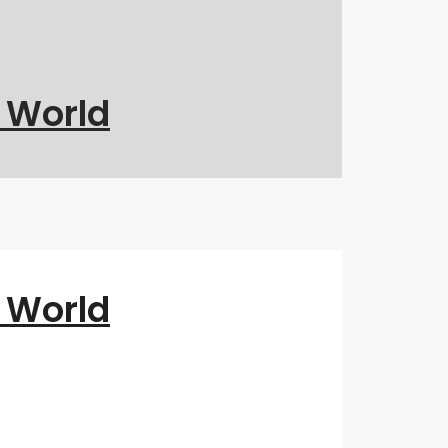
g World
g World