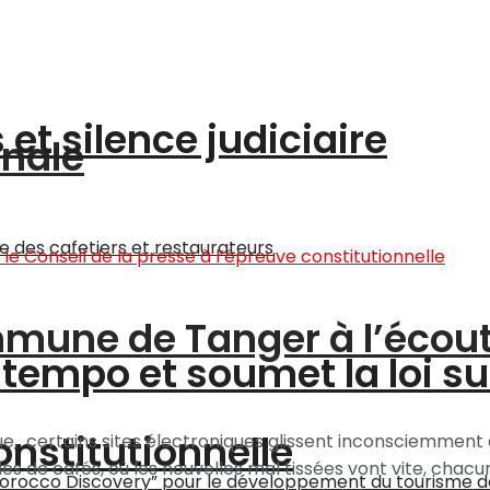
et silence judiciaire
onale
ommune de Tanger à l’écou
tempo et soumet la loi su
onstitutionnelle
e, certains sites électroniques glissent inconsciemment 
es de cafés, où les nouvelles mal tissées vont vite, chacu