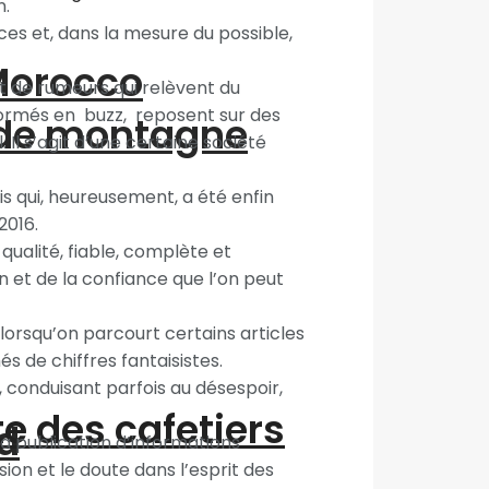
n.
rces et, dans la mesure du possible,
“Morocco
 et de rumeurs qui relèvent du
formés en buzz, reposent sur des
 de montagne
 Il s’agit d’une certaine société
ais qui, heureusement, a été enfin
2016.
 qualité, fiable, complète et
n et de la confiance que l’on peut
lorsqu’on parcourt certains articles
 de chiffres fantaisistes.
, conduisant parfois au désespoir,
te des cafetiers
d
la publication d’informations
on et le doute dans l’esprit des