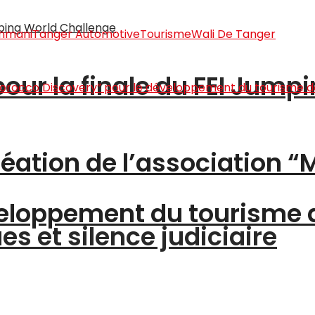
thmani
Tanger Automotive
Tourisme
Wali De Tanger
pour la finale du FEI Jump
création de l’association 
éveloppement du tourisme
s et silence judiciaire