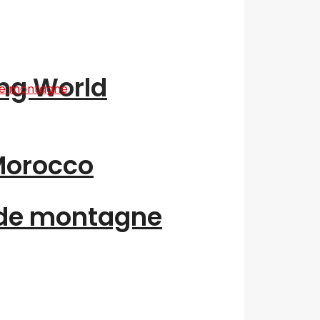
ing World
“Morocco
 de montagne