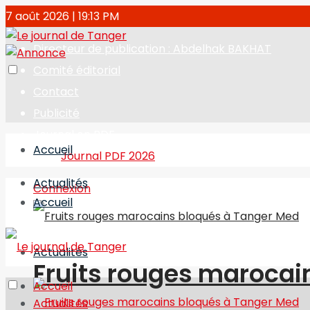
7 août 2026 | 19:13 PM
Directeur de publication : Abdelhak BAKHAT
Comité éditorial
Contact
Publicité
Journal en PDF
Accueil
Journal PDF 2026
Actualités
Connexion
Accueil
Actualités
Fruits rouges marocai
Accueil
Actualités