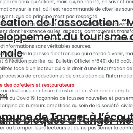
 parmi ceux qui savent, mais qui, en réalité, ne savent rie
rmations sur le net, où il est recommandé de citer les sou
ouvent, que ce principe n’est pas respecté.
création de l’association 
t d’une partie de l’opinion publique friande de faits divers
écent dont l’existence ou les aspects controversés trans
éveloppement du tourisme
de faits divers et de rumeurs qui relèvent du sensationnel.
 d’informations sans véritables sources.
onale
ementation de la presse électronique qui a tardé à venir, m
t à l’édition publiée au Bulletin Officiel n°6491 du 15 août 
lités face à un lecteur qui a le droit à une information de
u processus de production et de circulation de l’informatio
e ou douteuse continue d’exister et on s’en rend compte 
ie du Covid 19, façonnés de fausses nouvelles et parsemés
origine de rumeurs amplifiées au sein de la société civile
ommune de Tanger à l’écou
ains bloqués à Tanger Me
ernés à respecter la déontologie de la presse en évitant 
 ou tromper leurs lecteurs et de ne pas semer la confusi