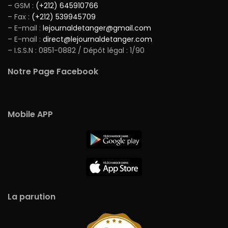
– GSM :
(+212) 645910766
– Fax :
(+212) 539945709
– E-mail :
lejournaldetanger@gmail.com
– E-mail :
direct@lejournaldetanger.com
– I.S.S.N : 0851-0882 / Dépôt légal : 1/90
Notre Page Facebook
Mobile APP
La parution