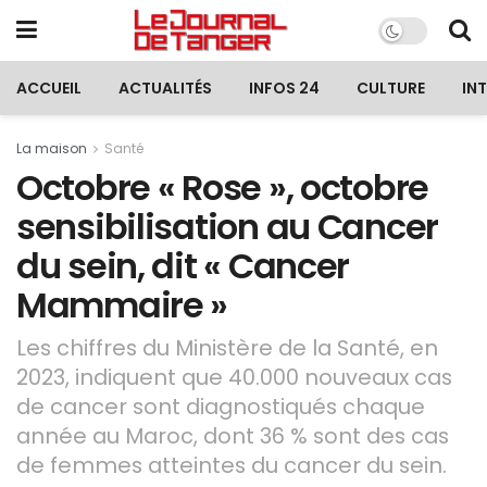
ACCUEIL
ACTUALITÉS
INFOS 24
CULTURE
IN
La maison
Santé
Octobre « Rose », octobre
sensibilisation au Cancer
du sein, dit « Cancer
Mammaire »
Les chiffres du Ministère de la Santé, en
2023, indiquent que 40.000 nouveaux cas
de cancer sont diagnostiqués chaque
année au Maroc, dont 36 % sont des cas
de femmes atteintes du cancer du sein.