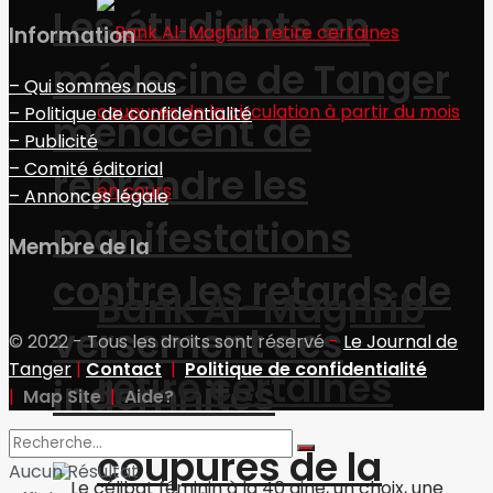
Les étudiants en
Information
médecine de Tanger
– Qui sommes nous
– Politique de confidentialité
menacent de
– Publicité
– Comité éditorial
reprendre les
– Annonces légale
manifestations
Membre de la
contre les retards de
Bank Al-Maghrib
versement des
© 2022 - Tous les droits sont réservé
-
Le Journal de
Tanger
|
Contact
|
Politique de confidentialité
retire certaines
indemnités
|
Map Site
|
Aide?
coupures de la
Aucun Résultat