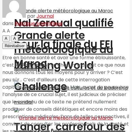
par
Journal
Nal Zeroual qualifié
dans
Rubrique scientifique
A
A
Grande alerte
A
A
pour la finale du FEI
météorologique au
Réinitialiser
Etre en bonne santé et avoir une forme éblouissante,
Maroc
Jumping World
c’est le désir de tout un chacun, mais est ce que nous
nous donnons tous les moyens pour y arriver ? C’est
peu sûr… C’est d’ailleurs de cette interrogation
Challenge
capitale que tout en découle Mais, avant de poursuivre
l’analyse de ce crucial sujet, il est judicieux de préciser
que le contenu de ce texte ne prétend nullement
prodiguer de conseils diététiques et encore moins des
prescriptions médicales. Dans de telles perspectives, il
Tanger, carrefour des
convient de consulter les professionnels de la santé et
les spécialistes de la diététique qui sont compétents