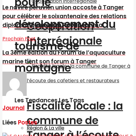
pour le
Le navire péruvien union accoste à Tanger
pour célébrer le soixantenaire des relations
développement du
Coopération
diplomatiques entre Rabat et Lima
interrégionale
Prochain Post
tourisme de
La 3ème édition du Forum de l’aquaculture
marine tient son forum à Tanger
montagne
Les Tendances Les Tags
Fiscalité locale : la
Journal
commune de
Liées
Postes
Région & La ville
Tanger à l’écoute