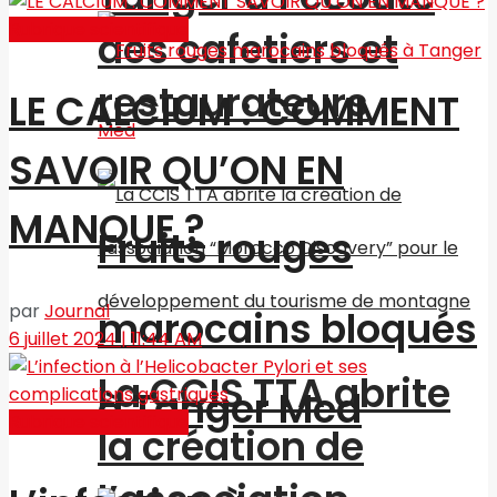
Rubrique scientifique
des cafetiers et
restaurateurs
LE CALCIUM : COMMENT
SAVOIR QU’ON EN
MANQUE ?
Fruits rouges
par
Journal
marocains bloqués
6 juillet 2024 | 11:44 AM
La CCIS TTA abrite
à Tanger Med
Rubrique scientifique
la création de