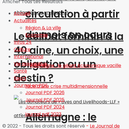
Afficher Tous Les Résultats
circulation à partir
Accueil
Actualités
Région & La ville
du mois en cours
Le célibat féminin à la
Economie
Infos 24
40 aine, un choix, une
Culture
International
obligation ou un
Vie associative
Santé
destin ?
Sport
Journal en PDF
Journal PDF 2026
Journal PDF 2025
Journal PDF 2024
Allemagne : le
journal pdf 2023
© 2022 - Tous les droits sont réservé
-
Le Journal de