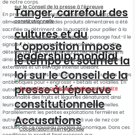
de notre corps.
Tanger, carrefour des
En premier lieu intéressons-nous donc à l’aspect
alimentaire, la qualité des produits alimentaires a été
sacrifiée au détriment de la quantité pour pallier à la
cultures et du
croissance de la démographie, et au passage faut-il le
L’opposition impose
signaler, à l’augmentation substantielle de profits
détenus par une certaine oligarchie. Nous assistons
leadership mondial
le tempo et soumet la
ainsi à la généralisation des exploitations agricoles
extensives et un élevage intensif utilisant
loi sur le Conseil de la
respectivement les pesticides pours les cultures et les
antibiotiques pour « engrossir » bétails et volailles. En
presse à l’épreuve
outre les cultures sous serres ont supprimé la
saisonnalité des fruits et légumes dénaturant ainsi
constitutionnelle
leurs goûts et leurs performances nutritionnelles.
Parallèlement les petites exploitations fermières et
Accusations
autres maraichers disparaissent à vue de nez car
exclues de ce nouveau modèle économique. Dans ces
conditions le produit final proposé aux