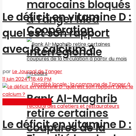
marocains bloqués
Le déficit en vitamine D :
à Tanger Med
Coopération
quel est son rapport
avec le calcium ?
interrégionale
par
Le Journal de Tanger
11 juin 2024 | 18:49 PM
Bank Al-Maghrib
Rubrique scientifique
retire certaines
Le déficit en vitamine D :
coupures de la