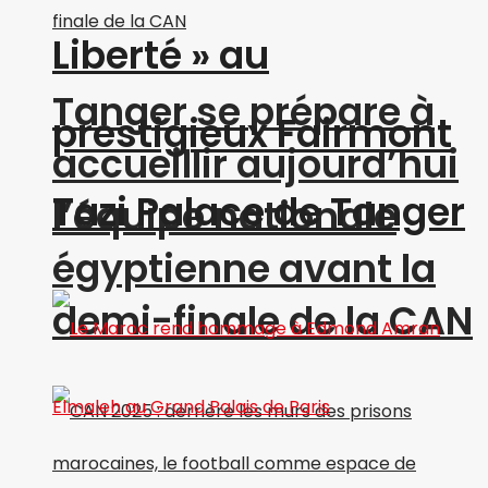
Liberté » au
Tanger se prépare à
prestigieux Fairmont
accueillir aujourd’hui
Tazi Palace de Tanger
l’équipe nationale
égyptienne avant la
demi-finale de la CAN