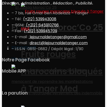
Direction, Administration , Rédaction , Publicité.
– 7 bis, rue Omar ben Abdelaziz – Tanger
– Tél :
(+212) 539943008
El Jadida Moroc’Co 25
– GSM :
(+212) 645910766
– Fax :
(+212) 539945709
– E-mail :
lejournaldetanger@gmail.com
– E-mail :
direct@lejournaldetanger.com
International
– I.S.S.N : 0851-0882 / Dépôt légal : 1/90
Fruits rouges
Vie associative
Notre Page Facebook
marocains bloqués
Mobile APP
à Tanger Med
La parution