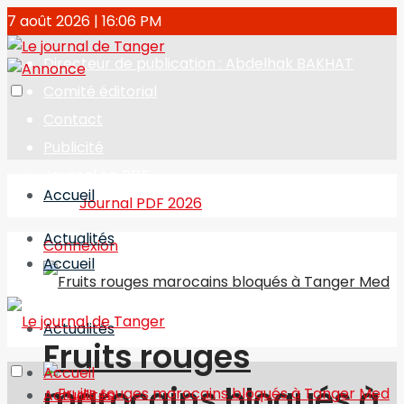
7 août 2026 | 16:06 PM
Directeur de publication : Abdelhak BAKHAT
Comité éditorial
Contact
Publicité
Journal en PDF
Accueil
Journal PDF 2026
Actualités
Connexion
Accueil
Actualités
Fruits rouges
Accueil
marocains bloqués à
Actualités