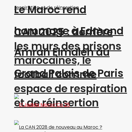
Le Maroc rend
hommage à Edmond
CAN 2025 : derrière
les murs des prisons
Amran Elmaleh au
marocaines, le
Grand Palais de Paris
football comme
espace de respiration
et de réinsertion