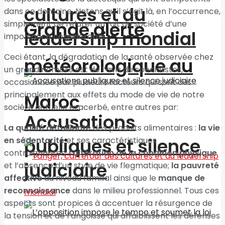
cultures et du
dans ce domaine. Notons qu’il s’agit là, en l’occurrence,
Grande alerte
simplement de relater un fait de société d’une
leadership mondial
importance considérable.
Ceci étant, la dégradation de la santé observée chez
météorologique au
un grand nombre est de l’avis de spécialistes,
occasionnée par plusieurs facteurs qui sont dus
principalement aux effets du mode de vie de notre
Maroc
société actuelle exacerbé, entre autres par:
Accusations
La qualité défaillante
des produits alimentaires :
la vie
publiques et silence
en sédentarité
et ses caractéristiques
contraignantes;
l’altération de la condition physique
judiciaire
et l’absence d’un style de vie flegmatique;
la pauvreté
affective
au niveau familial ainsi que le
manque de
reconnaissance
dans le milieu professionnel. Tous ces
aspects sont propices à accentuer la résurgence de
la tension et de l’angoisse qui affaiblissent les défenses