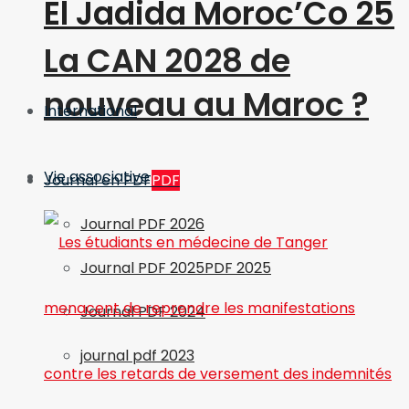
El Jadida Moroc’Co 25
La CAN 2028 de
nouveau au Maroc ?
International
Vie associative
Journal en PDF
PDF
Journal PDF 2026
Journal PDF 2025
PDF 2025
Journal PDF 2024
journal pdf 2023