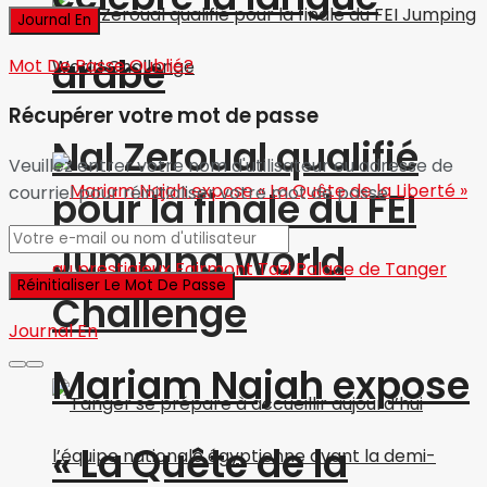
arabe
Mot De Passe Oublié?
Récupérer votre mot de passe
Nal Zeroual qualifié
Veuillez entrer votre nom d'utilisateur ou adresse de
courriel pour réinitialiser votre mot de passe.
pour la finale du FEI
Jumping World
Challenge
Journal En
Mariam Najah expose
« La Quête de la