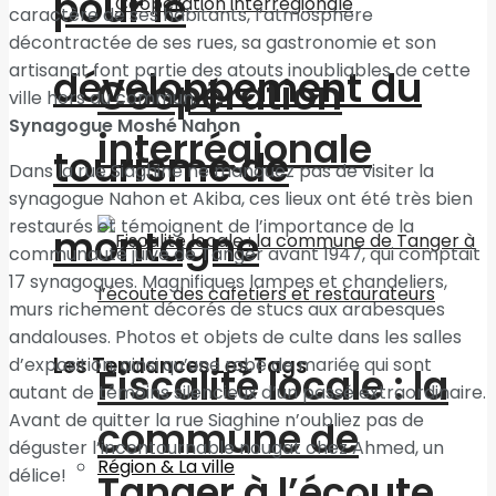
pour le
caractère de ses habitants, l’atmosphère
décontractée de ses rues, sa gastronomie et son
artisanat font partie des atouts inoubliables de cette
développement du
Coopération
ville hors du commun.
Synagogue Moshé Nahon
interrégionale
tourisme de
Dans la rue Siaghine ne manquez pas de visiter la
synagogue Nahon et Akiba, ces lieux ont été très bien
restaurés et témoignent de l’importance de la
montagne
communauté juive de Tanger avant 1947, qui comptait
17 synagogues. Magnifiques lampes et chandeliers,
murs richement décorés de stucs aux arabesques
andalouses. Photos et objets de culte dans les salles
Les Tendances Les Tags
d’exposition, ainsi qu’une robe de mariée qui sont
Fiscalité locale : la
autant de témoins silencieux d’un passé extraordinaire.
Avant de quitter la rue Siaghine n’oubliez pas de
commune de
déguster l’incontournable nougat chez Ahmed, un
Région & La ville
délice!
Tanger à l’écoute