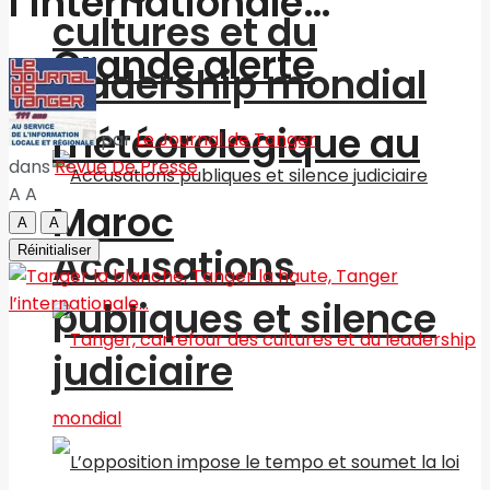
l’internationale…
cultures et du
Grande alerte
leadership mondial
météorologique au
par
Le Journal de Tanger
dans
Revue De Presse
A
A
Maroc
A
A
Accusations
Réinitialiser
publiques et silence
judiciaire