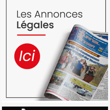
El Jadida Moroc’Co 25
International
Fruits rouges
Vie associative
marocains bloqués
à Tanger Med