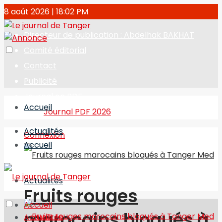
8 août 2026 | 18:02 PM
Directeur de publication : Abdelhak BAKHAT
Comité éditorial
Contact
Publicité
Journal en PDF
Accueil
Journal PDF 2026
Actualités
Connexion
Accueil
Actualités
Fruits rouges
Accueil
marocains bloqués à
Actualités