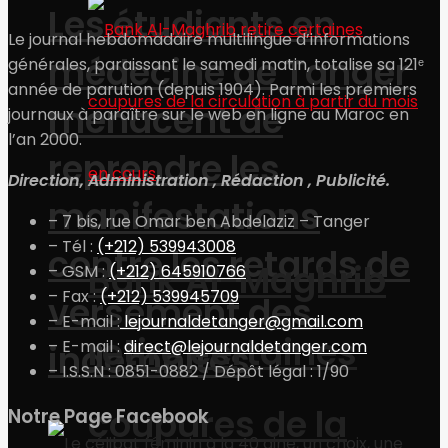
Les étudiants en
Le journal hebdomadaire multilingue d’informations
médecine de Tanger
générales, paraissant le samedi matin, totalise sa 121ᵉ
année de parution (depuis 1904). Parmi les premiers
menacent de
journaux à paraître sur le web en ligne au Maroc en
l’an 2000.
reprendre les
Direction, Administration , Rédaction , Publicité.
manifestations
– 7 bis, rue Omar ben Abdelaziz – Tanger
– Tél :
(+212) 539943008
contre les retards de
Bank Al-Maghrib
– GSM :
(+212) 645910766
– Fax :
(+212) 539945709
versement des
– E-mail :
lejournaldetanger@gmail.com
retire certaines
– E-mail :
direct@lejournaldetanger.com
indemnités
– I.S.S.N : 0851-0882 / Dépôt légal : 1/90
coupures de la
Notre Page Facebook