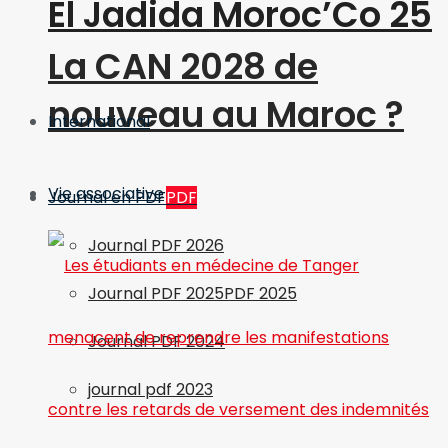
El Jadida Moroc’Co 25
La CAN 2028 de
nouveau au Maroc ?
International
Vie associative
Journal en PDF
PDF
Journal PDF 2026
Journal PDF 2025
PDF 2025
Journal PDF 2024
journal pdf 2023