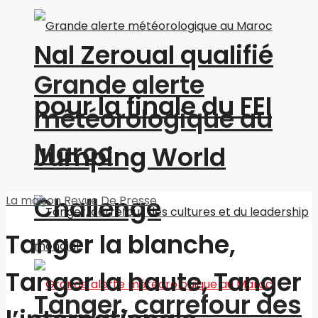
Nal Zeroual qualifié
Grande alerte
pour la finale du FEI
météorologique au
Maroc
Jumping World
Challenge
La maison
Revue De Presse
Tanger la blanche,
Tanger la haute, Tanger
Tanger, carrefour des