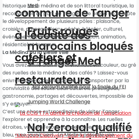
historique de la médina et de son littoral touristique, la
commune de Tanger
reconversion du port de Tanger ville prend en compte
le développement de plusieurs pôles : plaisance,
Fruits rouges
croisière, passager ferry, pêche, hôtelier, culturel,
à l’écoute des
événementiel, commerce, restauration, animation,
marocains bloqués
résidentiel et bureaux.
La Médina ou la vieille ville
cafetiers et
à Tanger Med
Vous avez envie d’un week-end haut en couleur, au gré
des ruelles de la médina et des cafés ? Laissez-vous
restaurateurs
enivrer par les odeurs épicées et transporter par la
convivialité des souks. Lieux culturels prestigieux,
gastronomie, partages et découvertes, impossible de
s’y ennuyer.
C’est une chose extraordinaire de visiter Tanger :
l’explorer et apprendre à la connaître. Les ruelles
Nal Zeroual qualifié
étroites, vous en feront voir de toutes les couleurs :
bleu, rose, jaune, vert… La Médina possède une