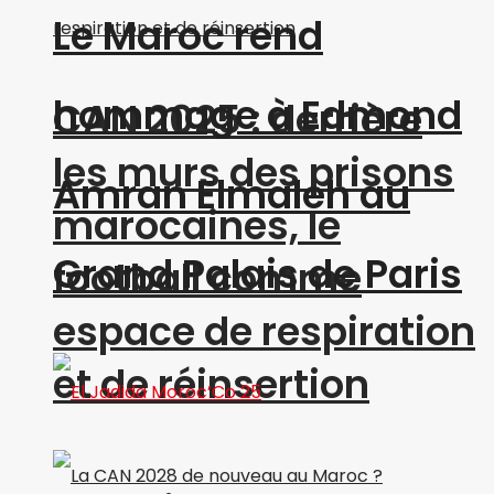
Le Maroc rend
hommage à Edmond
CAN 2025 : derrière
les murs des prisons
Amran Elmaleh au
marocaines, le
Grand Palais de Paris
football comme
espace de respiration
et de réinsertion