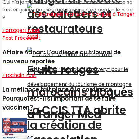
Qui n’a jamais rêvé d’entrer dans une Médina et de se
des cafetiers et
laisser guider par ses ruelles jusqu’à en perdre le nord
?
restaurateurs
Partager
Tweet
Post Précédent
Affaire Adnan: L’audience du tribunal de
nouveau reportée
Fruits rouges
Prochain Post
marocains bloqués
La méfiance fait place à la confiance.
Pourquoi est-il si important de se faire
La CCIS TTA abrite
vacciner ?
à Tanger Med
la création de