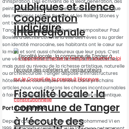
d’inspiration. Des écrivains de la Beat génération, des
publiques et silence
peintres comme Delacroix et Matisse, de même que
Coopération
des musiciens tels les Beatles et les Rolling Stones y
ont trouvé leur inspiration.
judiciaire
interrégionale
Tanger, que le célèbre écrivain et compositeur Paul
Bowles a décrite comme la ville des rêves a su garder
son identité marocaine, ses habitants ont le cœur sur
la main et sont aussi chaleureux que leur pays. C’est
une véritable mine d’or, en termes de découvertes,
mais aussi au niveau de la richesse artistique, naturelle
ou architecturale. Tanger dispose d’infrastructures
hôtelières et touristiques variées. Dans prochains
articles nous vous citerons les choses incontournables
Fiscalité locale : la
à faire à Tanger, pour un séjour réussi et authentique.
commune de Tanger
Port Tanger Med
à l’écoute des
Depuis l’accession au trône du Roi Mohammed VI en
1999, de grands projets ont vu le jour avec notamment