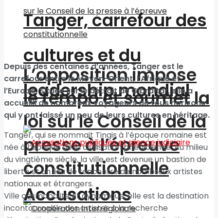
Tanger, carrefour des
cultures et du
Depuis des centaines d’années, Tanger est le
L’opposition impose
carrefour entre le Moyen-Orient, l’Afrique et
leadership mondial
l’Europe. Située sur le détroit de Gibraltar, elle a
le tempo et soumet la
accueilli de nombreux voyageurs de tous horizons
qui y ont laissé un peu de leurs cultures en héritage.
loi sur le Conseil de la
Tanger, qui se nommait Tingis à l’époque romaine est
presse à l’épreuve
née à l’époque de la civilisation phénicienne. Au milieu
du vingtième siècle, la ville est devenue un bastion de
constitutionnelle
liberté et un lieu de rencontre de nombreux artistes
nationaux et étrangers.
Accusations
Ville cosmopolite et dynamique, elle est la destination
incontournable des artistes à la recherche