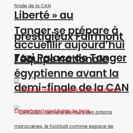
Liberté » au
Tanger se prépare à
prestigieux Fairmont
accueillir aujourd’hui
Tazi Palace de Tanger
l’équipe nationale
égyptienne avant la
demi-finale de la CAN