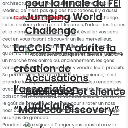
pour la finale du FEI
architecture et un style qui lui est propre. Mais la
Médina, ce n’est pas que des habitations, il y a aussi
Jumping World
beaucoup de boutiques, bazars, bureaux de change…
Ici les couleurs des fruits et légumes, l’odeur des épices
Challenge
et la clameur des marchands vont éveiller vos sens,
ceci en vous faisant découvrir un lieu merveilleux,
La CCIS TTA abrite la
fourmillant de vie. Dans les ruelles du Petit Socco –
qu’on nomme Souk Dakhel en arabe – vous trouverez
un marché très animé où, anciennement, les gens
création de
venaient de la campagne pour y vendre leurs produits.
Accusations
Se perdre dans les rues de Tanger l’ancienne, c’est
prendre le risque de faire de vraies belles rencontres
l’association
publiques et silence
avec les habitants : chez le marchand de légumes, le
poissonnier, l’herboriste, le vendeur d’œufs, retrouver
judiciaire
le goût de prendre son temps pour siroter un noss
“Morocco Discovery”
noss ou un thé à la menthe, savourer un jus d’orange
ou un jus de grenade.
Pendant votre séjour à Tanger vous constaterez le