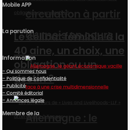
Mobile APP
circulation à partir
La parution
du mois en cours
Le célibat féminin à la
40 aine, un choix, une
Information
obligation ou un
– Qui sommes nous
destin ?
– Politique de confidentialité
– Publicité
– Comité éditorial
– Annonces légale
Membre de la
Allemagne : le