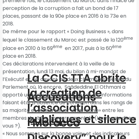
première fois, le classement du Maroc dans l’indice de
perception de la corruption a fait un bond de 17
places, passant de la 90e place en 2016 à la 73e en
2018.
De même pour le rapport « Doing Business », dans
ème
lequel le classement du Maroc est passé de la 120
ème
ème
place en 2010 à la 69
en 2017, puis à la 60
place en 2018.
Ces déclarations intervenaient à la veille de la
présentation, lundi 13 mai, du bilan à mi-mandat de
La CCIS TTA abrite
l’Exécutif et ce, devant les deux chambres réunies du
Parlement où, là encore, Saâdeddine El Othmani a
la création de
Accusations
apporté un sérieux démenti à toutes les informations
faisant état d’absence de cohésion dans les rangs de
l’association
sa majorité et tenu à saluer «l’harmonie» entre les
publiques et silence
membres du «bloc gouvernemental». (Harmonie dites-
“Morocco
vous ?).
Discovery” pour le
« Nous sommes sur la bonne voie» et «les indicateurs