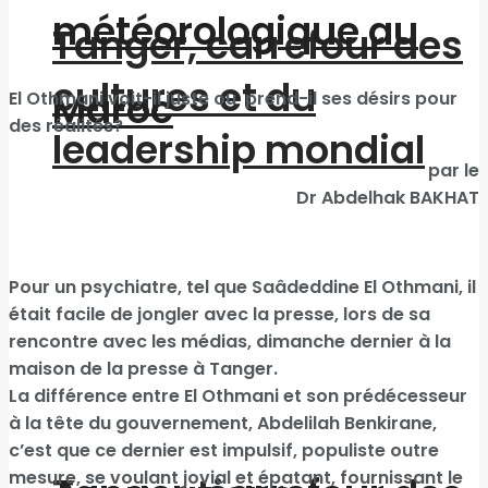
météorologique au
Tanger, carrefour des
cultures et du
Maroc
El Othmani voit-il juste ou prend-il ses désirs pour
des réalités?
leadership mondial
par le
Dr Abdelhak BAKHAT
Pour un psychiatre, tel que Saâdeddine El Othmani, il
était facile de jongler avec la presse, lors de sa
rencontre avec les médias, dimanche dernier à la
maison de la presse à Tanger.
La différence entre El Othmani et son prédécesseur
à la tête du gouvernement, Abdelilah Benkirane,
c’est que ce dernier est impulsif, populiste outre
mesure, se voulant jovial et épatant, fournissant le