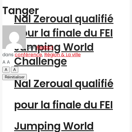
Tanger
Nal Zeroual qualifié
pour la finale du FEI
Jumping World
par
Redact
dans
conférence
,
Région & La ville
Challenge
A
A
A
A
Réinitialiser
Nal Zeroual qualifié
pour la finale du FEI
Jumping World