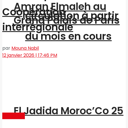
Amran Elmaleh au
Coopération
circulation à partir
Grand Palais de Paris
interrégionale
du mois en cours
par
Mouna Nabil
12 janvier 2026 | 17:46 PM
El Jadida Moroc’Co 25
Actualités