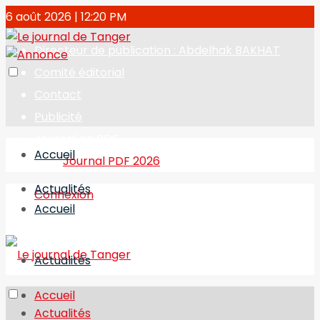
6 août 2026 | 12:20 PM
Directeur de publication : Abdelhak BAKHAT
Comité éditorial
Contact
Publicité
Journal en PDF
Accueil
Journal PDF 2026
Actualités
Connexion
Accueil
Actualités
Accueil
Actualités