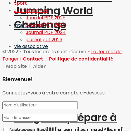
Sport
Jumping World
Journal en PDF
Journal PDF 2026
Challenge
Journal PDF 2025
International
Journal PDF 2024
journal pdf 2023
Vie associative
© 2022 - Tous les droits sont réservé
-
Le Journal de
Tanger
|
Contact
|
Politique de confidentialité
|
Map Site
|
Aide?
Bienvenue!
Connectez-vous à votre compte ci-dessous
Tanger se prépare à
Se Souvenir De Moi