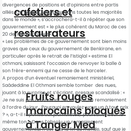
divergences de positions et d’opinions entre partis
cafetiers et
alliés. On peut le retrouver dans toutes les majorités
Région & La ville
dans le monde », s’accrochera-t-il à répéter que son
gouvernement est « le plus cohérent du Maroc de ces
restaurateurs
20 dernières années».
« Les problèmes de ce gouvernement sont bien moins
graves que ceux du gouvernement de Benkirane, en
particulier après le retrait de l’Istiqlal » estime El
othmani, saisissant l’occasion de renvoyer la balle à
son frère-ennemi qui ne cesse de le harceler.
A propos d’un éventuel remaniement ministériel,
Saâdeddine El Othmani semble tomber des nues,
jouant à la surprise et s’écriant, presque scandalisé : «
Fruits rouges
Je ne suis pas au courant. Je n’ai pas de remaniement
marocains bloqués
à l’ordre du jour. Pourquoi en voulez-vous un à tout prix
? », a-t-il répondu aux journalistes, poursuivant sur le
à Tanger Med
même ton : «Dans l’absolu, un remaniement
gouvernemental n’est pas la fin du monde, sauf que je