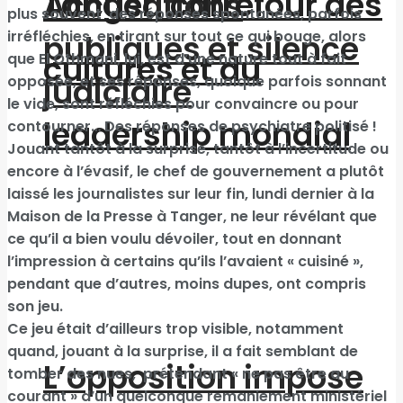
Tanger, carrefour des
Accusations
plus souvent des réponses spontanées, parfois
irréfléchies, en tirant sur tout ce qui bouge, alors
publiques et silence
cultures et du
que El Othmani, lui, est d’une nature tout à fait
judiciaire
opposée, et ses réponses, quoique parfois sonnant
le vide, sont réfléchies pour convaincre ou pour
leadership mondial
contourner… Des réponses de psychiatre politisé !
Jouant tantôt à la surprise, tantôt à l’incertitude ou
encore à l’évasif, le chef de gouvernement a plutôt
laissé les journalistes sur leur fin, lundi dernier à la
Maison de la Presse à Tanger, ne leur révélant que
ce qu’il a bien voulu dévoiler, tout en donnant
l’impression à certains qu’ils l’avaient « cuisiné »,
pendant que d’autres, moins dupes, ont compris
son jeu.
Ce jeu était d’ailleurs trop visible, notamment
quand, jouant à la surprise, il a fait semblant de
L’opposition impose
tomber des nues, prétendant « ne pas être au
courant » d’un quelconque remaniement ministériel