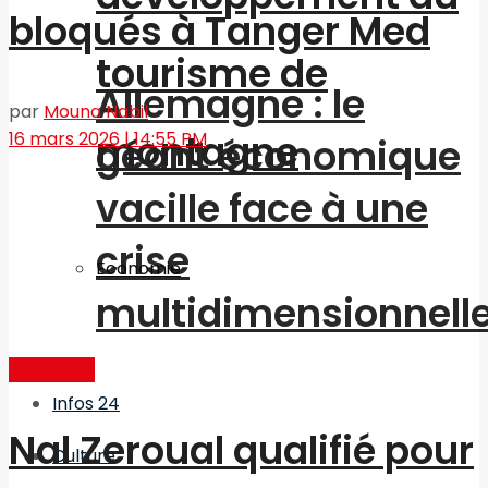
bloqués à Tanger Med
tourisme de
Allemagne : le
par
Mouna Nabil
montagne
16 mars 2026 | 14:55 PM
géant économique
vacille face à une
crise
Economie
multidimensionnell
Actualités
Infos 24
Nal Zeroual qualifié pour
Culture