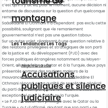
tourisme de
c’est qu’il n’y ait eu, pour le moment, aucune décision ni
entame de discussions sur la question d’un quelconque
montagne
remaniement.
Saâdeddine El Othmani n’a cependant pas exclu cette
possibilité, soulignant que «le remaniement
gouvernemental n’est pas une question tabou».
Sur un autre volet, réagissant à une question relative à
Les Tendances Les Tags
des relations privilégiées et stratégiques de son parti
de la justice et du développement (PJD) avec des
forces politiques étrangères notamment au Moyen-
Orient, allusion faite au Qatar et à la Turquie, deux pays
Région & La ville
présentés comme des soutiens majeurs de la
Accusations
mouvance des Frères musulmans, Saâdeddine El
publiques et silence
Othmani répond, en sa qualité de secrétaire général
du parti de la Lampe, que sa formation n’a aucun lien
judiciaire
exceptionnel avec le Qatar ou la Turquie
.
« Le PJD n’a aucun lien privilégié avec le Qatar ou la
Turquie », a-t-il affirmé, ajoutant que son parti « ne