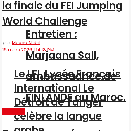
la finale du FEI Jumping
World Challenge
Entretien :
par
Mouna Nabil
16 mars 2026 | 14:18 PM
Marjaana Sall,
Le LFI, Lycée Français
ambassadrice de
International Le
FINLANDE au Maroc.
Détroit de Tanger
Actualités
célèbre la langue
arabe