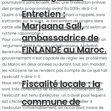
poursuivent sans écueils, avec une finalisation prévue
des projets programmés avant fin 2019», dira-t-il.
Entretien :
Quant à la ville de Jerada, El Othmani a rappelé, sans
s’attarder sur le sujet, le lancement de projets dans
Marjaana Sall,
cette ville minière, affirmant qu’«ils avancent selon un
rythme raisonnable ».
ambassadrice de
Pour conclure, Saâdeddine El Othmani a plaidé par un
argument hérité de son prédécesseur, Abdelilah
FINLANDE au Maroc.
Benkirane, pour faire taire les critiques: « Aucun
gouvernement n’est capable de régler les problèmes
du Maroc en deux années ou durant tout son mandat ;
les «citoyens ne se rendent pas compte de ce que fait
l’exécutif !» dira-t-il.
Fiscalité locale : la
Nous serions tentés de lui répondre que les citoyens
sont très conscients de la situation, considérant que
l’exécutif est tenu d’exécuter un travail pour lequel il
commune de
est chichement bien payé, et qu’il doit veiller à
l’exécuter convenablement, en accordant moins de