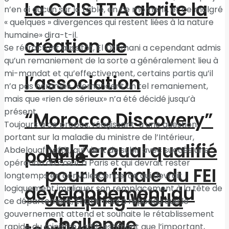
La CCIS TTA abrite la
n’en ai aucun sur la table, en ce moment, et ce malgré
« quelques » divergences qui restent liées à la nature
humaine» dira-t-il.
création de
Se rétractant aussitôt, El Othmani a cependant admis
qu’un remaniement de la sorte a généralement lieu à
mi-mandat et qu’effectivement, certains partis qu’il
l’association
n’a pas nommés, demandent un tel remaniement,
mais que «rien de sérieux» n’a été décidé jusqu’à
présent.
“Morocco Discovery”
Toujours à ce propos, réagissant à une question
portant sur la maladie du ministre de l’Intérieur,
Nal Zeroual qualifié
Abdelouafi Laftit, qui vient de subir avec succès une
pour le
opération du cœur à Paris et qui devrait rester
pour la finale du FEI
longtemps en convalescence, ce qui devrait
développement du
logiquement impliquer son remplacement à la tête de
Jumping World
ce département, El Othmani a répondu que le
gouvernement attend et souhaite le rétablissement
Challenge
rapide du ministre Laftit, estimant que l’important,