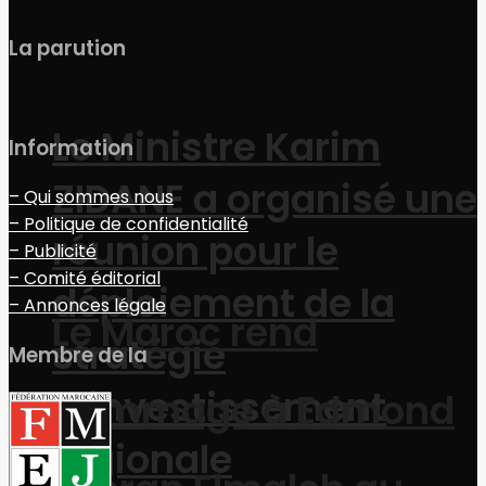
La parution
Le Ministre Karim
Information
ZIDANE a organisé une
– Qui sommes nous
– Politique de confidentialité
réunion pour le
– Publicité
– Comité éditorial
déploiement de la
– Annonces légale
Le Maroc rend
stratégie
Membre de la
d’investissement
hommage à Edmond
régionale