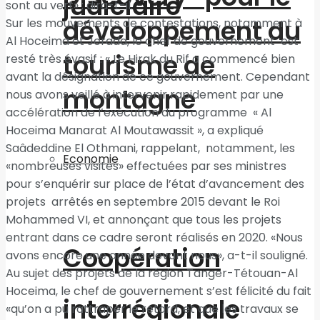
judiciaire
sont au vert» ; dira-t-il.
développement du
Sur les mouvements de contestations, notamment à
Al Hoceima et Jerada, le chef de gouvernement est
tourisme de
resté très évasif : « Le Hirak du Rif a commencé bien
avant la désignation de ce gouvernement. Cependant
montagne
nous avons veillé à intervenir rapidement par une
accélération de l’exécution du programme « Al
Hoceima Manarat Al Moutawassit », a expliqué
Saâdeddine El Othmani, rappelant, notamment, les
Economie
«nombreuses visites» effectuées par ses ministres
pour s’enquérir sur place de l’état d’avancement des
projets arrêtés en septembre 2015 devant le Roi
Mohammed VI, et annonçant que tous les projets
entrant dans ce cadre seront réalisés en 2020. «Nous
Coopération
avons encore une année devant nous», a-t-il souligné.
Au sujet des projets de la région Tanger-Tétouan-Al
Hoceima, le chef de gouvernement s’est félicité du fait
interrégionale
«qu’on a pu rattraper le retard, et que les travaux se