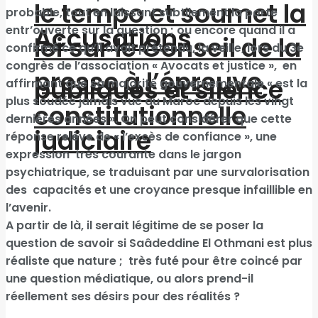
le tempo et soumet la
probable, tout en laissant subtilement la porte
Accusations
entr’ouverte sur la question ; ou encore quand il a
loi sur le Conseil de la
confirmé ce qu’il avait prétendu, la veille, lors du 3e
congrès de l’association « Avocats et justice », en
presse à l’épreuve
publiques et silence
affirmant que sa majorité gouvernementale « est la
plus soudée jamais vue au Maroc depuis les vingt
constitutionnelle
dernières années ». On peut considérer que cette
judiciaire
réponse relève de « l’excès de confiance », une
expression très courante dans le jargon
psychiatrique, se traduisant par une survalorisation
des capacités et une croyance presque infaillible en
l’avenir.
A partir de là, il serait légitime de se poser la
question de savoir si Saâdeddine El Othmani est plus
réaliste que nature ; très futé pour être coincé par
une question médiatique, ou alors prend-il
réellement ses désirs pour des réalités ?