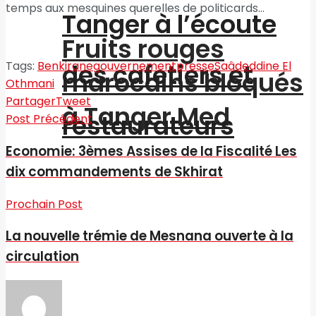
temps aux mesquines querelles de politicards…
Tanger à l’écoute
Fruits rouges
des cafetiers et
Tags:
Benkirane
gouvernement
presse
Saâdeddine El
marocains bloqués
Othmani
Partager
Tweet
à Tanger Med
restaurateurs
Post Précédent
Economie: 3èmes Assises de la Fiscalité Les
dix commandements de Skhirat
Prochain Post
La nouvelle trémie de Mesnana ouverte à la
circulation