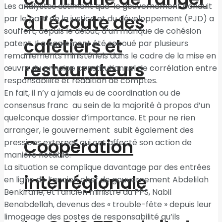
Les analystes estiment que le gouvernement conduit
à l’écoute des
par le parti de la justice et du développement (PJD) a
souffert, depuis le début, d’un manque de cohésion
cafetiers et
patent. Il a également été secoué par plusieurs
remaniements ministériels dans le cadre de la mise en
restaurateurs
œuvre du principe constitutionnel de corrélation entre
responsabilité et reddition de comptes.
En fait, il n’y a jamais eu de coordination ou de
consensus franc au sein de la majorité à propos d’un
quelconque dossier d’importance. Et pour ne rien
arranger, le gouvernement subit également des
Coopération
pressions externes qui ont affecté son action de
manière notable.
La situation se complique davantage par des entrées
interrégionale
en ligne de l’ancien chef de gouvernement Abdelilah
Benkirane, et l’ancien ministre du PPS, Nabil
Benabdellah, devenus des « trouble-fête » depuis leur
limogeage des postes de responsabilité qu’ils