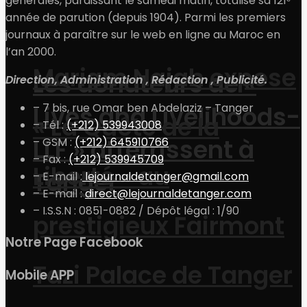
générales, paraissant le samedi matin, totalise sa 121ᵉ
année de parution (depuis 1904). Parmi les premiers
journaux à paraître sur le web en ligne au Maroc en
l’an 2000.
Mariam Najah expose
Les donateurs de «
Direction, Administration , Rédaction , Publicité.
Lives and Livelihoods-
– 7 bis, rue Omar ben Abdelaziz – Tanger
« La Quête de la
– Tél :
(+212) 539943008
LLF » atterrissent à
– GSM :
(+212) 645910766
– Fax :
(+212) 539945709
Liberté » au
Tanger
– E-mail :
lejournaldetanger@gmail.com
– E-mail :
direct@lejournaldetanger.com
– I.S.S.N : 0851-0882 / Dépôt légal : 1/90
prestigieux Fairmont
Notre Page Facebook
Tazi Palace de Tanger
Mobile APP