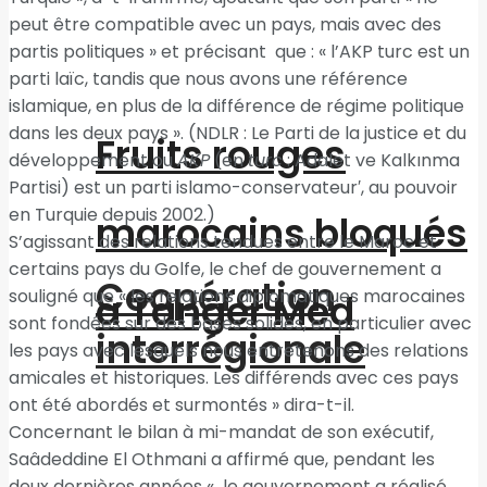
peut être compatible avec un pays, mais avec des
partis politiques » et précisant que : « l’AKP turc est un
parti laïc, tandis que nous avons une référence
islamique, en plus de la différence de régime politique
dans les deux pays ». (NDLR : Le Parti de la justice et du
Fruits rouges
développement ou
AKP
(en
turc
: Adalet ve Kalkınma
Partisi) est un parti islamo-conservateur′, au pouvoir
en Turquie depuis 2002.)
marocains bloqués
S’agissant des relations tendues entre le Maroc et
certains pays du Golfe, le chef de gouvernement a
Coopération
souligné que « les relations diplomatiques marocaines
à Tanger Med
sont fondées sur des bases solides, en particulier avec
interrégionale
les pays avec lesquels nous entretenons des relations
amicales et historiques. Les différends avec ces pays
ont été abordés et surmontés » dira-t-il.
Concernant le bilan à mi-mandat de son exécutif,
Saâdeddine El Othmani a affirmé que, pendant les
deux dernières années « le gouvernement a réalisé