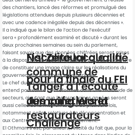
des chantiers, lancé des réformes et promulgué des
législations attendues depuis plusieurs décennies et
avec une cadence inégalée depuis des décennies ».
Il a indiqué que le bilan de l’action de l’exécutif
sera « profondément examiné et discuté » durant les
deux prochaines semaines au sein du parlement,
faisant savoir que des données chiffrées seront mises
Fiscalité locale : la
Nal Zeroual qualifié
à la disposition de l’opinion publique pour lui permettre
de constituer une image claire sur les réalisations du
commune de
gouvernement pendant cette période
pour la finale du FEI
Tanger à l’écoute
Le chef du gouvernement a assuré que son exécutif
entend poursuivre ces réformes dans une multitude de
des cafetiers et
Jumping World
secteurs, ajoutant que les prochaines années seront
aussi celles de la mise en œuvre de plusieurs lois,
restaurateurs
notamment celles relatives à la déconcentration et
Challenge
aux Centres régionaux d’investissement.
El Othmani s’est, par ailleurs, félicité du fait que, pour la