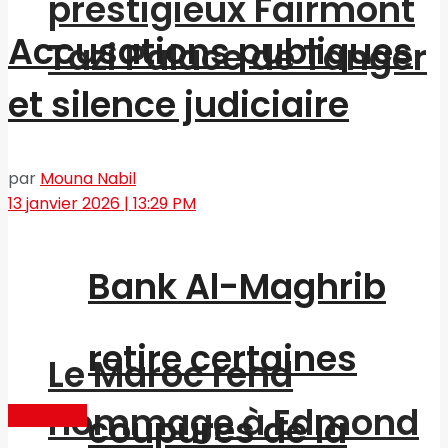
prestigieux Fairmont
Accusations publiques
Tazi Palace de Tanger
et silence judiciaire
par
Mouna Nabil
13 janvier 2026 | 13:29 PM
Bank Al-Maghrib
retire certaines
Le Maroc rend
hommage à Edmond
Actualités
coupures de la