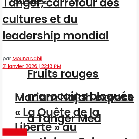
Tanger, carrefour des
cultures et du
leadership mondial
par
Mouna Nabil
21 janvier 2026 | 22:18 PM
Fruits rouges
marocains bloqués
Mariam Najah expose
« La Quête de la
à Tanger Med
Liberté » au
Actualités