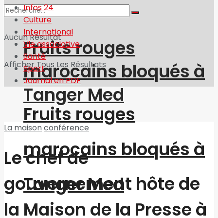
Infos 24
Culture
International
Aucun Résultat
Fruits rouges
Vie associative
Santé
Afficher Tous Les Résultats
marocains bloqués à
Sport
Journal en PDF
Tanger Med
Fruits rouges
La maison
conférence
marocains bloqués à
Le chef de
gouvernement hôte de
Tanger Med
la Maison de la Presse à