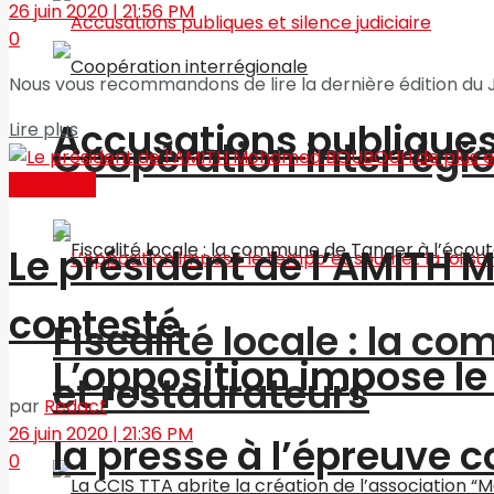
26 juin 2020 | 21:56 PM
0
Nous vous recommandons de lire la dernière édition du J
Accusations publiques 
Lire plus
Coopération interrégi
Actualités
Le président de l’AMITH
contesté
Fiscalité locale : la c
L’opposition impose le 
et restaurateurs
par
Redact
26 juin 2020 | 21:36 PM
la presse à l’épreuve c
0