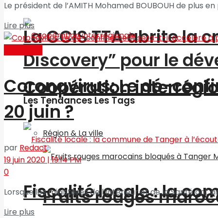
Le président de l’AMITH Mohamed BOUBOUH de plus en pl
Lire plus
La CCIS TTA abrite la 
Actualités
Discovery” pour le d
Coronavirus: Le dé-confi
Coopération interrégi
Les Tendances Les Tags
20 juin ?
Région & La ville
par
Redact
19 juin 2020 | 19:14 PM
0
Fiscalité locale : la c
Fruits rouges maroc
Lorsque les ministères de l’Intérieur et de la Santé ont
Lire plus