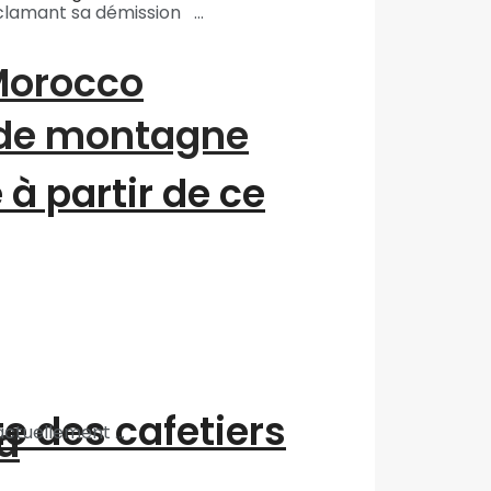
lamant sa démission ...
“Morocco
 de montagne
à partir de ce
te des cafetiers
d
ctuellement ...