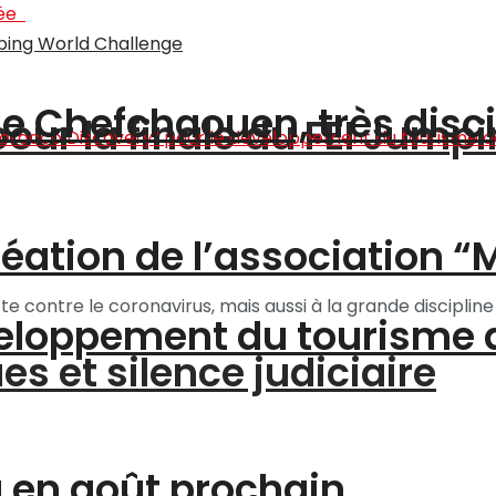
 de Chefchaouen, très disc
pour la finale du FEI Jump
création de l’association 
e contre le coronavirus, mais aussi à la grande discipline d
éveloppement du tourisme
s et silence judiciaire
 en août prochain