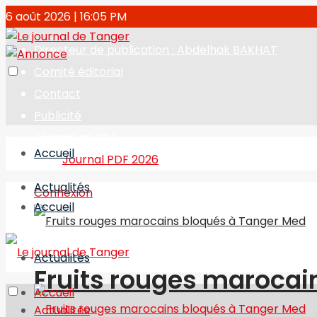
6 août 2026 | 16:05 PM
Directeur de publication : Abdelhak BAKHAT
Comité éditorial
Contact
Publicité
Journal en PDF
Accueil
Journal PDF 2026
Actualités
Connexion
Accueil
Actualités
Fruits rouges marocai
Accueil
Actualités