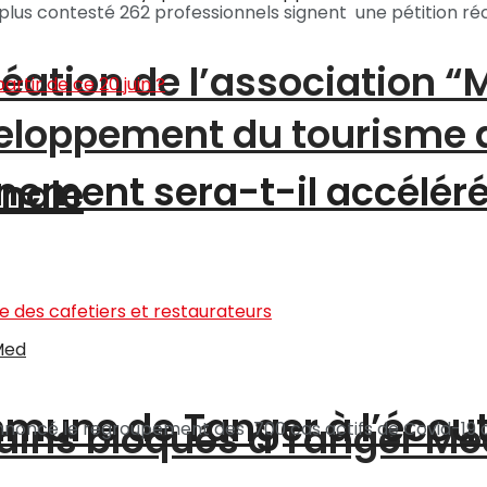
us contesté 262 professionnels signent une pétition réc
création de l’association 
éveloppement du tourisme
nement sera-t-il accéléré 
onale
ommune de Tanger à l’écou
ains bloqués à Tanger Me
 annoncé le regroupement des 700 cas actifs de Covid-19 a