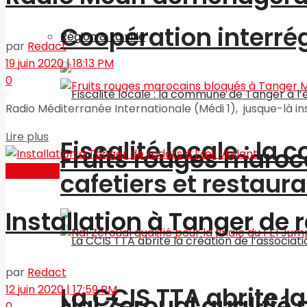
Coopération interré
Région & La ville
par
Redact
19 juin 2020 | 18:13 PM
0
Radio Méditerranée Internationale (Médi 1), jusque-là inst
Lire plus
Fiscalité locale : l
Fruits rouges maroc
Actualités
cafetiers et restaur
Installation à Tanger de r
par
Redact
La CCIS TTA abrite l
12 juin 2020 | 17:59 PM
Nal Zeroual qualifié 
0