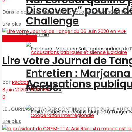
Discovery” pour le
Dans le cadre de «la stratégie nationale de la sécurité r
Challenge
Lire plus
Economie
Journal en PDF
Lire votre Journal de Tan
Entretien : Marjaan
Accusations publique
par
Redact
Maroc.
8 juin 2020 | 18:37 PM
0
LE JOURNAL DE TANGER CONTINUE D’ETRE PUBLIE AU FORMA
Lire plus