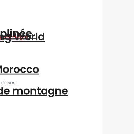
iplinée
ing World
“Morocco
e ses ...
 de montagne