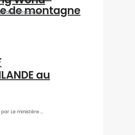
me de montagne
 des infractions ...
F
INLANDE au
 Le ministère ...