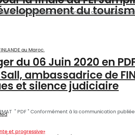
 développement du touris
outière 2017-2026 visant à renforcer le contrôle automatisé
ger du 06 Juin 2020 en PD
a Sall, ambassadrice de F
s et silence judiciaire
T " PDF " Conformément à la communication publiée par