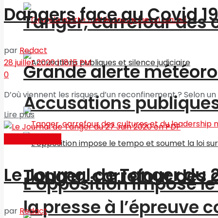
Dangers face au Covid 1
Tanger, carrefour des 
par
Redact
28 juillet 2020 | 18:15 PM
Grande alerte météoro
0
D’où viennent les risques d’un reconfinement ? Selon u
Accusations publiques 
Lire plus
Journal en PDF
Le Journal de Tanger du 
Tanger, carrefour des 
L’opposition impose le 
la presse à l’épreuve c
par
Redact