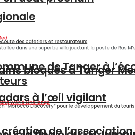
gionale
allée dans une superbe villa jouxtant la poste de Ras M’sal
a commune de Tanger à l’éc
ains bloqués à Tanger Me
ateurs
adars à l’œil vigilant
a création de l’associatio
pour la finale du FEI Jump