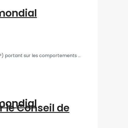
 mondial
) portant sur les comportements ...
 mondial
r le Conseil de