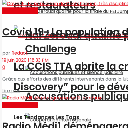
et restaurateurs
Région & La ville
Covid 19 : La population
Nal Zeroual qualifié 
Challenge
par
Redact
19 juin 2020 | 18:33 PM
La CCIS TTA abrite la 
0
Grâce aux efforts des différents intervenants dans la lutt
Discovery” pour le d
Lire plus
Accusations publique
Région & La ville
Les Tendances Les Tags
Radio Médi1 déménagera