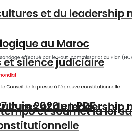
9
cultures et du leadership
logique au Maroc
n sondage effectué par le Haut-commissariat au Plan (HCP
et silence judiciaire
27 Juin 2020 en PDF
cultures et du leadership
tempo et soumet la loi su
onstitutionnelle