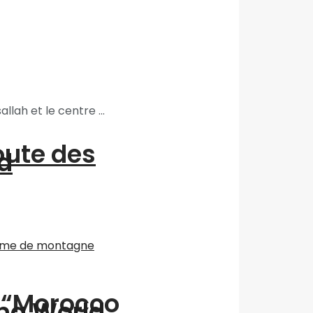
lah et le centre ...
oute des
d
n “Morocco
ing World