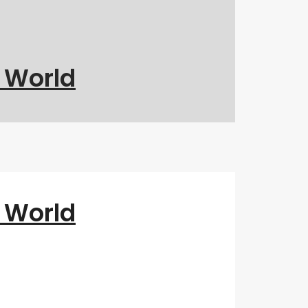
g World
g World