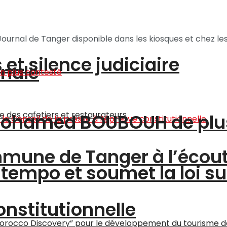
ournal de Tanger disponible dans les kiosques et chez les
et silence judiciaire
onale
 Mohamed BOUBOUH de plu
ommune de Tanger à l’écou
tempo et soumet la loi su
onstitutionnelle