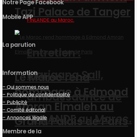
Notre Page Facebook
Tazi Palace de Tanger
Mobile APP
La parution
Entretien :
Marjaana Sall,
Information
Le Maroc rend
– Qui sommes nous
hommage à Edmond
ambassadrice de
– Politique de confidentialité
– Publicité
Amran Elmaleh au
– Comité éditorial
FINLANDE au Maroc.
Grand Palais de Paris
– Annonces légale
Membre de la