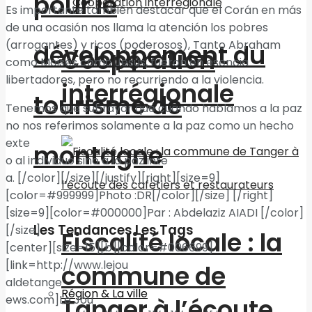
pour le
Es importante también destacar que el Corán en más
de una ocasión nos llama la atención los pobres
(arrogantes) y ricos (poderosos), Tanto Abraham
développement du
Coopération
como Moisés como Jesús, fueron en esencia
libertadores, pero no recurriendo a la violencia.
interrégionale
tourisme de
Tenemos que subrayar que cuando hablamos a la paz
no nos referimos solamente a la paz como un hecho
exte
montagne
o al individuo sino a la paz inte
a. [/color][/size][/justify][right][size=9]
[color=#999999]Photo :DR[/color][/size] [/right]
[size=9][color=#000000]Par : Abdelaziz AIADI [/color]
Les Tendances Les Tags
[/size]
Fiscalité locale : la
[center][size=15][b][color=#006699]
[link=http://www.lejou
commune de
aldetange
Région & La ville
ews.com]Le Jou
Tanger à l’écoute