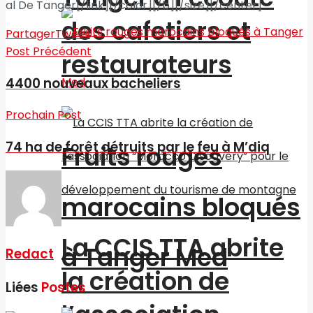
al De Tanger[/link][/color][/b][/size][/center]
des cafetiers et
Partager
Tweet
Post Précédent
restaurateurs
4400 nouveaux bacheliers
Prochain Post
74 ha de forêt détruits par le feu à M’diq
Fruits rouges
marocains bloqués
La CCIS TTA abrite
à Tanger Med
Redact
la création de
Liées
Postes