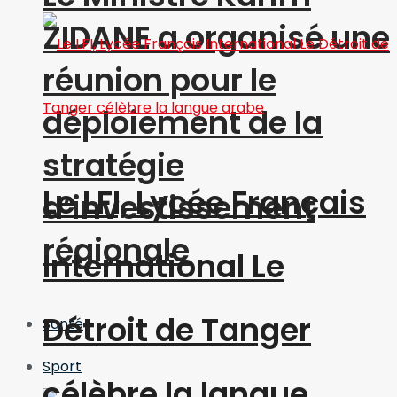
ZIDANE a organisé une
réunion pour le
déploiement de la
stratégie
Le LFI, Lycée Français
d’investissement
régionale
International Le
Détroit de Tanger
Santé
Sport
célèbre la langue