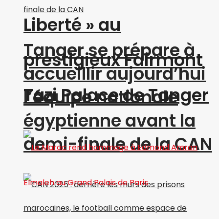
Liberté » au
Tanger se prépare à
prestigieux Fairmont
accueillir aujourd’hui
Tazi Palace de Tanger
l’équipe nationale
égyptienne avant la
demi-finale de la CAN