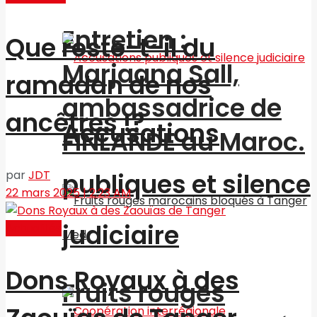
Entretien :
Que reste-t-il du
Marjaana Sall,
ramadan de nos
ambassadrice de
ancêtres !?
Accusations
FINLANDE au Maroc.
publiques et silence
par
JDT
22 mars 2025 | 2:23 AM
judiciaire
Actualités
Dons Royaux à des
Fruits rouges