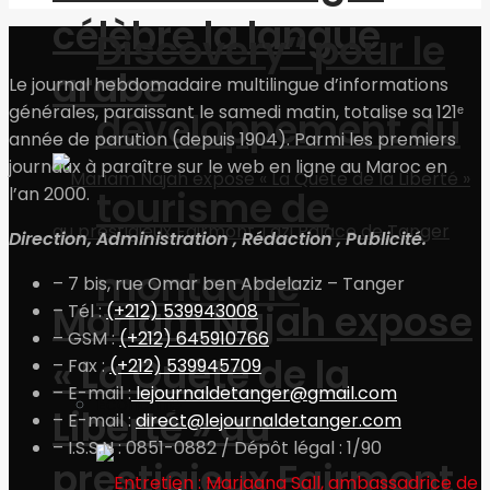
célèbre la langue
Discovery” pour le
arabe
Le journal hebdomadaire multilingue d’informations
générales, paraissant le samedi matin, totalise sa 121ᵉ
développement du
année de parution (depuis 1904). Parmi les premiers
journaux à paraître sur le web en ligne au Maroc en
tourisme de
l’an 2000.
Direction, Administration , Rédaction , Publicité.
montagne
– 7 bis, rue Omar ben Abdelaziz – Tanger
Mariam Najah expose
– Tél :
(+212) 539943008
– GSM :
(+212) 645910766
« La Quête de la
– Fax :
(+212) 539945709
– E-mail :
lejournaldetanger@gmail.com
Economie
Liberté » au
– E-mail :
direct@lejournaldetanger.com
– I.S.S.N : 0851-0882 / Dépôt légal : 1/90
prestigieux Fairmont