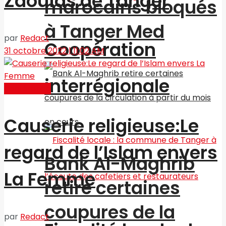
Zaouïas de Tanger
marocains bloqués
à Tanger Med
par
Redact
Coopération
31 octobre 2022 | 11:02 AM
interrégionale
conférence
Causerie religieuse:Le
regard de l’Islam envers
Bank Al-Maghrib
La Femme
retire certaines
coupures de la
par
Redact