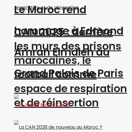
Le Maroc rend
hommage à Edmond
CAN 2025 : derrière
les murs des prisons
Amran Elmaleh au
marocaines, le
Grand Palais de Paris
football comme
espace de respiration
et de réinsertion