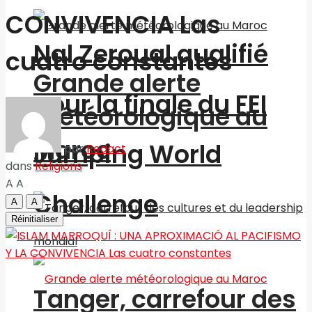
CONVIVENCIA Las
Nal Zeroual qualifié
cuatro constantes
Grande alerte
pour la finale du FEI
météorologique au
Maroc
Jumping World
par
Redact
dans
Religions
A
A
Challenge
A
A
Réinitialiser
Tanger, carrefour des