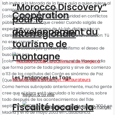
lah invita a la Morada de la Paz y guía a quien quiere al
“Morocco Discovery”
camino recto.” (Asura 10/25)
Coopération
[color=#990000]08. [/color]Seguridad en conflictos
pour le
públicos. “¡Vosotros que creéis! Cuando salgáis de
développement du
expedición en el camino de Al-lah, distinguid con
interrégionale
claridad y no digáis a quien os ofrezca la rendición: Tú
tourisme de
no eres creyente”.
[color=#990000]09. [/color]Pacifismo: el deseo de
montagne
buscar la paz.
[color=#990000]10. [/color]El vocablo Misericordia
que forma parte de toda plegaria y sirve de comienzo
a 113 de los capítulos del Corán es sinónimo de Paz
Les Tendances Les Tags
(Que es el nombre de Dios)
Como hemos subrayado anteriormente, mucha gente
cree que el islam está vinculado a la violencia, sobre
Région & La ville
todo después de los acontecimientos del 11de
Fiscalité locale : la
septiembre 2001 en Nueva York, el 11 de marzo 2004 en
Madrid y el 16 de mayo 2003 en Casablanca.