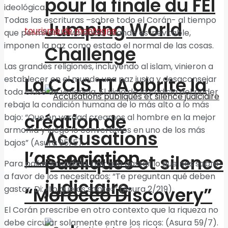
pour la finale du FEI
ideológica.
Todas las escrituras –sobre todo el Corán- al tiempo
Jumping World
que permiten la violencia cuando es inevitable,
imponen la paz como estado el normal de las cosas.
Challenge
Las grandes religiones, incluyendo al islam, vinieron a
La CCIS TTA abrite la
establecer en el mundo una paz justa y desaconsejar
toda clase de violencia. El vicio de la codicia del poder
rebaja la condición humana de lo más alto a lo más
création de
bajo: “Que en verdad creamos al hombre en la mejor
armonía y luego lo convertimos en uno de los más
Accusations
bajos” (Asura 95/5).
l’association
publiques et silence
Para paliar la codicia, hay que gastar lo que nos sobre
a favor de los necesitados: “Te preguntan qué deben
judiciaire
“Morocco Discovery”
gastar. Di: «Lo que os sobre»”.(Asura 2/219).
El Corán prescribe en otro contexto que la riqueza no
debe circular solamente entre los ricos: (Asura 59/7).