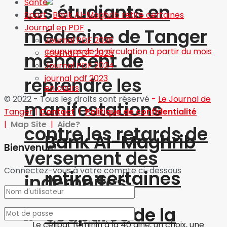
Santé
Les étudiants en
Sport
Journal en PDF
médecine de Tanger
Journal PDF 2026
Journal PDF 2025
menacent de
Journal PDF 2024
journal pdf 2023
reprendre les
© 2022 - Tous les droits sont réservé
-
Le Journal de
manifestations
Tanger
|
Contact
|
Politique de confidentialité
|
Map Site
|
Aide?
contre les retards de
Bank Al-Maghrib
Bienvenue!
versement des
Connectez-vous à votre compte ci-dessous
retire certaines
indemnités
coupures de la