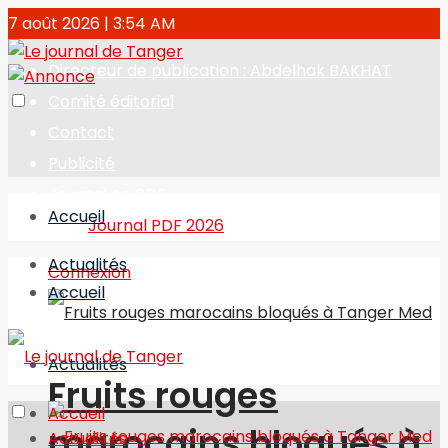
7 août 2026 | 3:54 AM
Directeur de publication : Abdelhak BAKHAT
Comité éditorial
Contact
Publicité
Journal en PDF
Accueil
Journal PDF 2026
Actualités
Connexion
Accueil
Actualités
Fruits rouges
Accueil
marocains bloqués à
Actualités