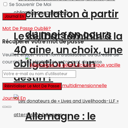
Se Souvenir De Moi
circulation à partir
Mot De Passe Oublié?
du mois en cours
Le célibat féminin à la
Récupérer votre mot de passe
40 aine, un choix, une
Veuillez entrer votre nom d'utilisateur ou adresse de
obligation ou un
courriel pour réinitialiser votre mot de passe.
destin ?
Journal En
Allemagne : le