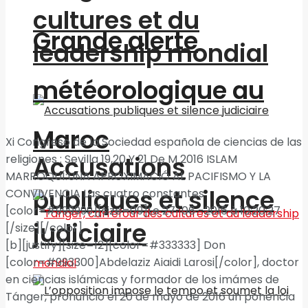
cultures et du
Grande alerte
leadership mondial
météorologique au
Maroc
Xi Congreso de la Sociedad española de ciencias de las
Accusations
religiones : Sevilla 19,20 Y 21 De M 2016 ISLAM
MARROQUÍ:UNA APROXIMACIÓ AL PACIFISMO Y LA
publiques et silence
CONVIVENCIA Las cuatro constantes
[color=#999999][size=09]Le 27-06 -2016 à 10:20:27
judiciaire
[/size][/color]
[b][justify][size=12][color=#333333] Don
[color=#993300]Abdelaziz Aiaidi Larosi[/color], doctor
en ciencias islámicas y formador de los imámes de
Tánger, pronunció el 20 de mayo de 2016 un ponencia