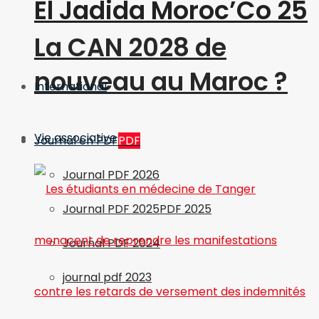
El Jadida Moroc’Co 25
La CAN 2028 de
nouveau au Maroc ?
International
Vie associative
Journal en PDF
PDF
Journal PDF 2026
Journal PDF 2025
PDF 2025
Journal PDF 2024
journal pdf 2023