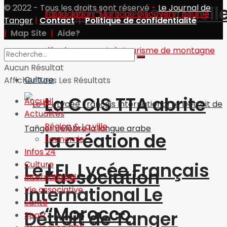
multidimensionnell
© 2022 - Tous les droits sont réservé
-
Le Journal de
Tanger
|
Contact
|
Politique de confidentialité
|
Map Site
|
Aide?
Infos 24
Aucun Résultat
Culture
Afficher Tous Les Résultats
La CCIS TTA abrite
Accueil
Actualités
Région & La ville
la création de
Economie
Infos 24
Le LFI, Lycée Français
Culture
l’association
International
International Le
Vie associative
Santé
“Morocco
Détroit de Tanger
Sport