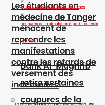
Les étudiants en
médecine de Tanger
menacent de
reprendre les
manifestations
contre les retards de
Bank Al-Maghrib
versement des
retire certaines
indemnités
coupures de la