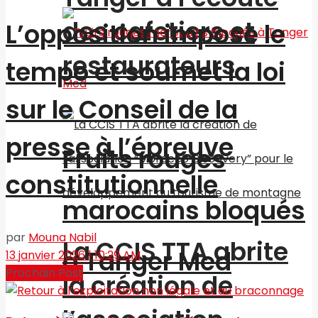
des cafetiers et
L’opposition impose le
restaurateurs
tempo et soumet la loi
sur le Conseil de la
presse à l’épreuve
Fruits rouges
constitutionnelle
marocains bloqués
par
Mouna Nabil
La CCIS TTA abrite
à Tanger Med
13 janvier 2026 | 10:29 AM
Prochain Post
la création de