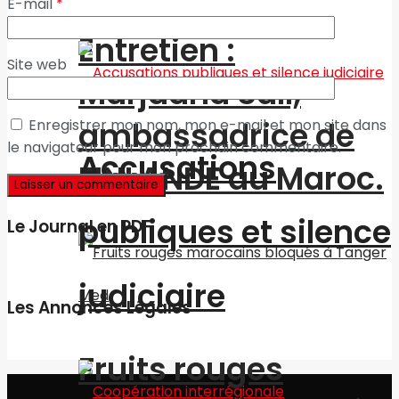
E-mail
*
Entretien :
Site web
Marjaana Sall,
ambassadrice de
Enregistrer mon nom, mon e-mail et mon site dans
le navigateur pour mon prochain commentaire.
Accusations
FINLANDE au Maroc.
publiques et silence
Le Journal en PDF
judiciaire
Les Annonces Légales
Fruits rouges