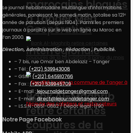
marocains bloqués
Le journal hebdomadaire multilingue d’informations
à Tanger Med
générales, paraissant le samedi matin, totalise sa 121ᵉ
année de parution (depuis 1904). Parmi les premiers
Coopération
journaux à paraître sur le web en ligne au Maroc en
l’an 2000.
interrégionale
Direction, Administration , Rédaction , Publicité.
– 7 bis, rue Omar ben Abdelaziz – Tanger
– Tél :
(+212) 539943008
– GSM :
(+212) 645910766
– Fax :
(+212) 539945709
– E-mail :
lejournaldetanger@gmail.com
Bank Al-Maghrib
– E-mail :
direct@lejournaldetanger.com
– I.S.S.N : 0851-0882 / Dépôt légal : 1/90
retire certaines
Notre Page Facebook
coupures de la