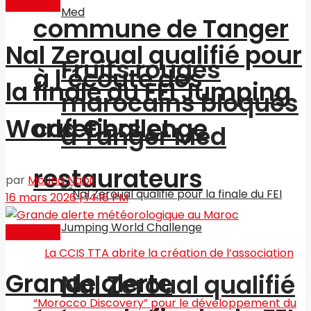
Actualités
commune de Tanger
Nal Zeroual qualifié pour
Fruits rouges
à l’écoute des
la finale du FEI Jumping
marocains bloqués
World Challenge
cafetiers et
à Tanger Med
restaurateurs
par
Mouna Nabil
16 mars 2026 | 14:18 PM
Actualités
Grande alerte
Nal Zeroual qualifié