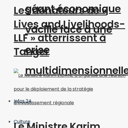
géant économique
Les donateurs de «
Lives and Livelihoods-
vacille face à une
LLF » atterrissent à
crise
Tanger
multidimensionnell
Infos 24
Culture
Le Ministre Karim