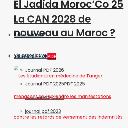
El Jadida Moroc’Co 25
La CAN 2028 de
nouveau au Maroc ?
International
Vie associative
Journal en PDF
PDF
Journal PDF 2026
Journal PDF 2025
PDF 2025
Journal PDF 2024
journal pdf 2023