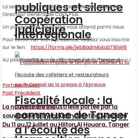
publiques et silence
La session sera modérée par
M. Hazim SEBBATA
,
Directeur Général de Cash Plus.
Coopération
judiciaire
Un programme bien riche vous attend parmi nous.
interrégionale
Pour confirmer votre présence, veuillez vous inscrire
sur le lien:
https://forms.gle/jebBadrMokaST9SW6
Au plaisir de vous accueillir à cet événement majeur !
Partager
Tweet
Post Précédent
Fiscalité locale : la
La nouvelle ère industrielle portée par la
commune de Tanger
souveraineté By Industry Meeting Morocco
Du 11 au 12 juillet au Hilton Al Houara, Tanger
à l’écoute des