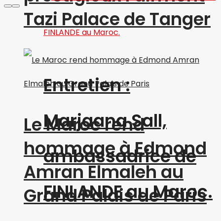
Tazi Palace de Tanger
Entretien :
Marjaana Sall,
Le Maroc rend
hommage à Edmond
ambassadrice de
Amran Elmaleh au
FINLANDE au Maroc.
Grand Palais de Paris