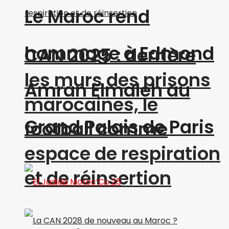
Le Maroc rend
hommage à Edmond
CAN 2025 : derrière
les murs des prisons
Amran Elmaleh au
marocaines, le
Grand Palais de Paris
football comme
espace de respiration
et de réinsertion