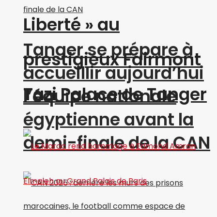
Liberté » au
Tanger se prépare à
prestigieux Fairmont
accueillir aujourd’hui
Tazi Palace de Tanger
l’équipe nationale
égyptienne avant la
demi-finale de la CAN