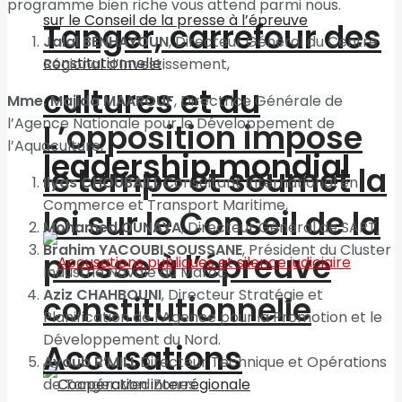
programme bien riche vous attend parmi nous.
Tanger, carrefour des
Jalal BENHAYOUN
, Directeur Général du Centre
Régional d’Investissement,
cultures et du
Mme. Majida MAAROUF
, Directrice Générale de
l’Agence Nationale pour le Développement de
L’opposition impose
l’Aquaculture,
leadership mondial
le tempo et soumet la
Ilyas CHOUBAILI
, Consultant International en
Commerce et Transport Maritime,
loi sur le Conseil de la
Mohamed OUNAYA
, Directeur Général de SAPT,
Brahim YACOUBI SOUSSANE
, Président du Cluster
presse à l’épreuve
Industrie Navale du Maroc,
Aziz CHAHBOUNI
, Directeur Stratégie et
constitutionnelle
Planification de l’Agence pour la Promotion et le
Développement du Nord.
Accusations
Ayoub R’MILI
, Directeur Technique et Opérations
de Tanger Med Zones.