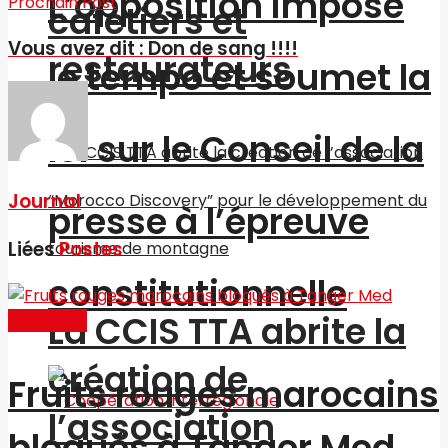
L’opposition impose
Prochain Post
cafetiers et
Vous avez dit : Don de sang !!!!
restaurateurs
le tempo et soumet la
loi sur le Conseil de la
Journal
presse à l’épreuve
Liées
Postes
constitutionnelle
La CCIS TTA abrite la
Actualités
création de
Fruits rouges marocains
l’association
bloqués à Tanger Med