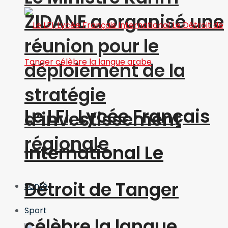
ZIDANE a organisé une
réunion pour le
déploiement de la
stratégie
Le LFI, Lycée Français
d’investissement
régionale
International Le
Détroit de Tanger
Santé
Sport
célèbre la langue