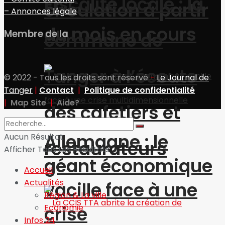
Fiscalité locale : la
circulation à partir
– Annonces légale
du mois en cours
Membre de la
commune de
Tanger à l’écoute
© 2022 - Tous les droits sont réservé
-
Le Journal de
Tanger
|
Contact
|
Politique de confidentialité
|
Map Site
|
Aide?
des cafetiers et
Allemagne : le
Aucun Résultat
restaurateurs
Afficher Tous Les Résultats
géant économique
Accueil
Actualités
vacille face à une
Région & La ville
crise
Economie
Infos 24