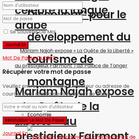
célèbre la langue
Discovery” pour le
arabe
Se Souvenir De Moi
développement du
tourisme de
Mot De Passe Oublié?
Récupérer votre mot de passe
montagne
Veuillez entrer votre nom d'utilisateur ou adresse de
Mariam Najah expose
courriel pour réinitialiser votre mot de passe.
« La Quête de la
Economie
Liberté » au
prestigieux Fairmont
Journal En