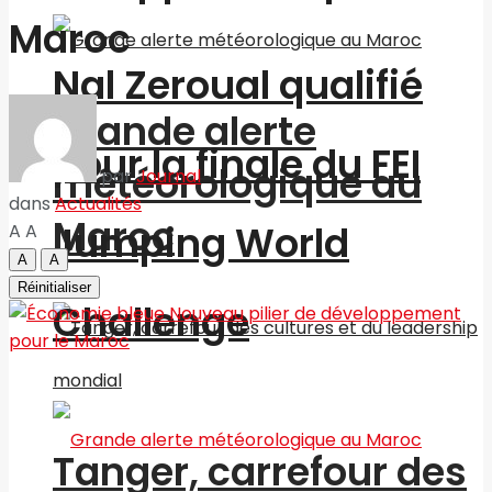
Maroc
Nal Zeroual qualifié
Grande alerte
pour la finale du FEI
météorologique au
par
Journal
dans
Actualités
Maroc
Jumping World
A
A
A
A
Réinitialiser
Challenge
Tanger, carrefour des