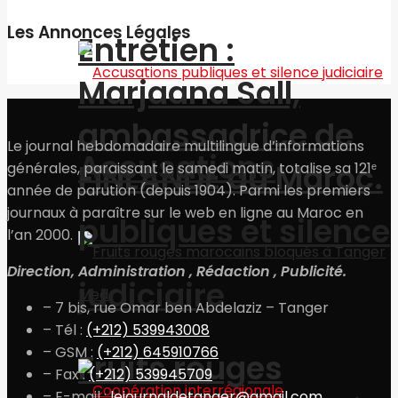
Les Annonces Légales
Entretien :
Marjaana Sall,
ambassadrice de
Le journal hebdomadaire multilingue d’informations
Accusations
FINLANDE au Maroc.
générales, paraissant le samedi matin, totalise sa 121ᵉ
année de parution (depuis 1904). Parmi les premiers
journaux à paraître sur le web en ligne au Maroc en
publiques et silence
l’an 2000.
Direction, Administration , Rédaction , Publicité.
judiciaire
– 7 bis, rue Omar ben Abdelaziz – Tanger
– Tél :
(+212) 539943008
– GSM :
(+212) 645910766
Fruits rouges
– Fax :
(+212) 539945709
– E-mail :
lejournaldetanger@gmail.com