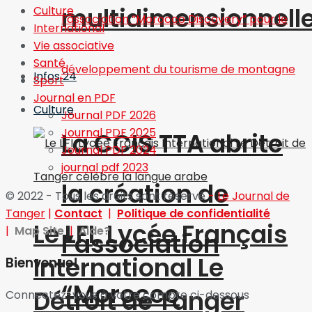
multidimensionnell
Culture
International
Vie associative
Santé
Infos 24
Sport
Journal en PDF
Culture
Journal PDF 2026
Journal PDF 2025
La CCIS TTA abrite
Journal PDF 2024
journal pdf 2023
la création de
© 2022 - Tous les droits sont réservé
-
Le Journal de
Tanger
|
Contact
|
Politique de confidentialité
Le LFI, Lycée Français
|
Map Site
|
Aide?
l’association
International Le
Bienvenue!
“Morocco
Détroit de Tanger
Connectez-vous à votre compte ci-dessous