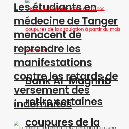
Les étudiants en
médecine de Tanger
menacent de
reprendre les
manifestations
contre les retards de
Bank Al-Maghrib
versement des
retire certaines
indemnités
coupures de la