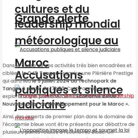
cultures et du
Grande alerte
leadership mondial
météorologique au
Maroc
Dans le cadre de ces activités très bien encadrées et
Accusations
ciblées,
le CJD Tanger
, organise une Plénière Prestige
qui aura lieu
le 5 juillet 2024 au Technopark de
publiques et silence
Tanger à partir de 17h00
. Cette année, nous
explorerons le potentiel de «
L’Économie bleue :
judiciaire
Nouveau pilier de développement pour le Maroc ».
Ainsi, des experts de premier plan dans le domaine de
l’économie bleue vont être présents pour débattre de
plusieurs points relatifs à l’Economie Bleue. Un