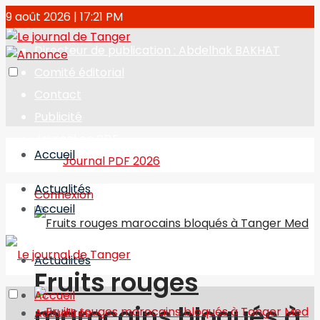
9 août 2026 | 17:21 PM
Directeur de publication : Abdelhak BAKHAT
Comité éditorial
Contact
Publicité
Journal en PDF
Accueil
Journal PDF 2026
Actualités
Connexion
Accueil
Actualités
Fruits rouges
Accueil
marocains bloqués à
Actualités