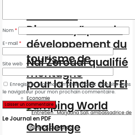
l’association
“Morocco
Discovery” pour le
Nom
*
développement du
E-mail
*
tourisme de
Nal Zeroual qualifié
Site web
montagne
pour la finale du FEI
Enregistrer mon nom, mon e-mail et mon site dans
le navigateur pour mon prochain commentaire.
Economie
Jumping World
Le Journal en PDF
Challenge