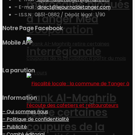
marocains bloqués
– E-mail :
direct@lejournaldetanger.com
– I.S.S.N : 0851-0882 / Dépôt légal : 1/90
à Tanger Med
Coopération
Notre Page Facebook
Mobile APP
interrégionale
La parution
Bank Al-Maghrib
Information
retire certaines
– Qui sommes nous
– Politique de confidentialité
coupures de la
– Publicité
– Comité éditorial