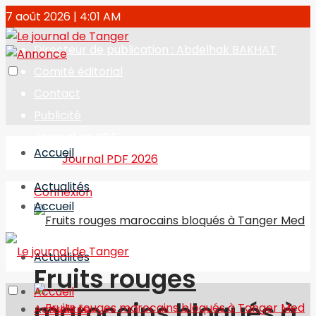
7 août 2026 | 4:01 AM
Directeur de publication : Abdelhak BAKHAT
Comité éditorial
Contact
Publicité
Journal en PDF
Accueil
Journal PDF 2026
Actualités
Connexion
Accueil
Actualités
Fruits rouges
Accueil
marocains bloqués à
Actualités