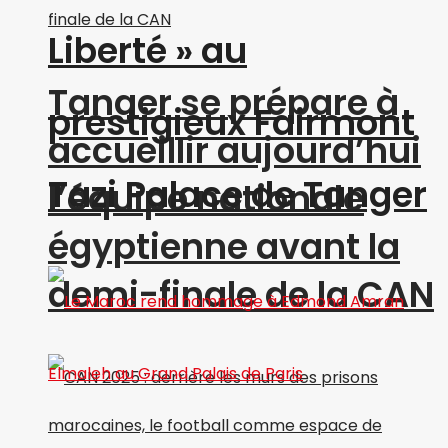
Liberté » au
Tanger se prépare à
prestigieux Fairmont
accueillir aujourd’hui
Tazi Palace de Tanger
l’équipe nationale
égyptienne avant la
demi-finale de la CAN