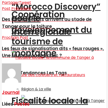
Partager
Tweet
“Morocco Discovery”
Post Précédent
Coopération
pour le
Des câbles géants arrivent au stade de
Tanger pour la toiture
développement du
interrégionale
Prochain Post
tourisme de
Les feux de signalisation dits « feux rouges »,
montagne
Une réussite ou un Échec ?
Les Tendances Les Tags
Région & La ville
Journal
Fiscalité locale : la
Liées
Postes