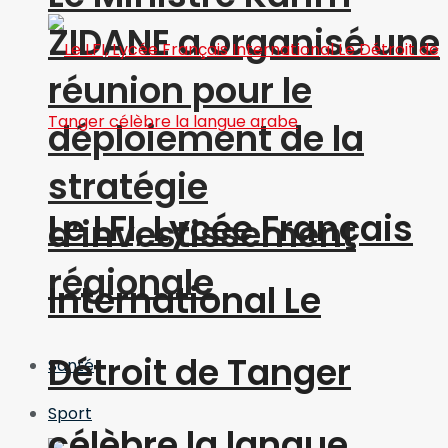
ZIDANE a organisé une
réunion pour le
déploiement de la
stratégie
Le LFI, Lycée Français
d’investissement
régionale
International Le
Détroit de Tanger
Santé
Sport
célèbre la langue