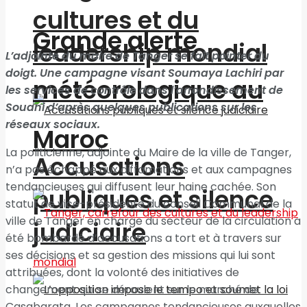
cultures et du
Grande alerte
leadership mondial
L’adjointe du maire de Tanger se fait pointer du
doigt. Une campagne visant Soumaya Lachiri par
météorologique au
les services de contrôle dans l’arrondissement de
Souani d’après quelques publications sur les
réseaux sociaux.
Maroc
La politicienne, adjointe du Maire de la ville de Tanger,
Accusations
n’a pas échappé aux diffamations et aux campagnes
tendancieuses qui diffusent leur haine cachée. Son
publiques et silence
statut de vice-présidente du conseil Communal de la
ville de Tanger en charge du secteur de la circulation a
judiciaire
été bombardé d’accusations a tort et à travers sur
ses décisions et sa gestion des missions qui lui sont
attribuées, dont la volonté des initiatives de
changement qui se déroulent sur le marché de
Casabarata. Les campagnes tendancieuses auxquelles