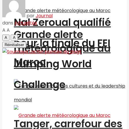
par
Journal
Nal Zeroual qualifié
dans
Actualités
A
A
Grande alerte
A
A
pour la finale du FEI
météorologique au
Réinitialiser
Maroc
Jumping World
Challenge
Tanger, carrefour des