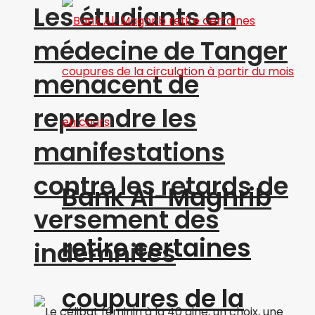
Les étudiants en
médecine de Tanger
menacent de
reprendre les
manifestations
contre les retards de
Bank Al-Maghrib
versement des
retire certaines
indemnités
coupures de la