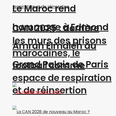
Le Maroc rend
hommage à Edmond
CAN 2025 : derrière
les murs des prisons
Amran Elmaleh au
marocaines, le
Grand Palais de Paris
football comme
espace de respiration
et de réinsertion