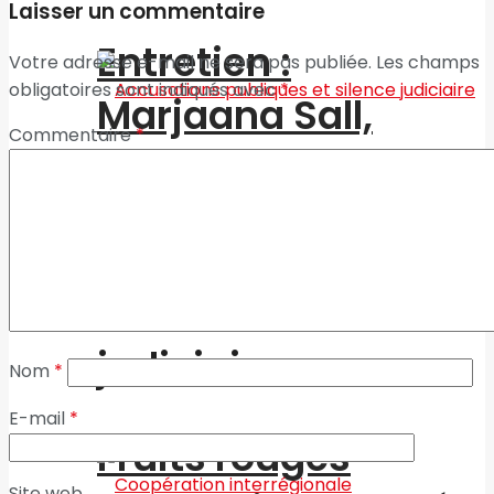
Laisser un commentaire
Entretien :
Votre adresse e-mail ne sera pas publiée.
Les champs
obligatoires sont indiqués avec
*
Marjaana Sall,
Commentaire
*
ambassadrice de
Accusations
FINLANDE au Maroc.
publiques et silence
judiciaire
Nom
*
E-mail
*
Fruits rouges
Site web