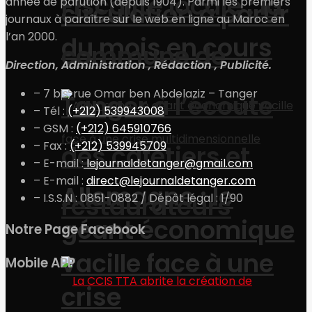
Fiscalité locale : la
année de parution (depuis 1904). Parmi les premiers
circulation à partir
journaux à paraître sur le web en ligne au Maroc en
l’an 2000.
du mois en cours
commune de
Direction, Administration , Rédaction , Publicité.
– 7 bis, rue Omar ben Abdelaziz – Tanger
Tanger à l’écoute
– Tél :
(+212) 539943008
– GSM :
(+212) 645910766
– Fax :
(+212) 539945709
des cafetiers et
– E-mail :
lejournaldetanger@gmail.com
– E-mail :
direct@lejournaldetanger.com
Allemagne : le
restaurateurs
– I.S.S.N : 0851-0882 / Dépôt légal : 1/90
géant économique
Notre Page Facebook
vacille face à une
Mobile APP
crise