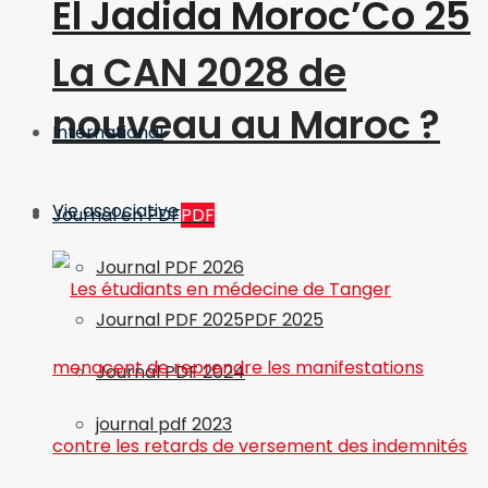
El Jadida Moroc’Co 25
La CAN 2028 de
nouveau au Maroc ?
International
Vie associative
Journal en PDF
PDF
Journal PDF 2026
Journal PDF 2025
PDF 2025
Journal PDF 2024
journal pdf 2023