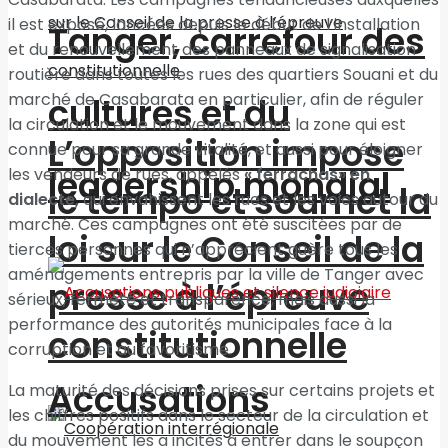
il est exposé, lancées depuis le début de l’installation
Tanger, carrefour des
et du renouvellement des panneaux de signalisation
routière dans toutes les rues des quartiers Souani et du
marché de Casabarata en particulier, afin de réguler
cultures et du
la circulation et le mouvement dans la zone qui est
L’opposition impose
connue pour sa grande vitalité, et aussi pour éloigner
leadership mondial
les vendeurs de rues, appelés
« ferrachas» en
le tempo et soumet la
dialecte,
qui envahissent les rues et les voies autour du
marché. Ces campagnes ont été suscitées par de
loi sur le Conseil de la
tierces personnes qui n’apprécient guère tous les
aménagements entrepris par la ville de Tanger avec
presse à l’épreuve
sérieux, fermeté et transparence, mais aussi la
performance des autorités municipales face à la
constitutionnelle
corruption et au favoritisme.
Accusations
La maturité des décisions prises sur certains projets et
les chiffres positifs dans le secteur de la circulation et
du mouvement les a incités à entrer dans le soupçon