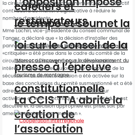
L’opposition impose
cafetiers et
la circulation connus quotidiennement, et son objectif
contribuera de manière significative à réduire le
restaurateurs
nombre d’accidents.
le tempo et soumet la
Mme Lachiri, vice-présidente du conseil communal de
Tanger, a déclaré que « la décision d’installer des
loi sur le Conseil de la
panneaux de signalisation dans certaine zone
«critiquée» a été prise dans le cadre du comité de la
circulation et du mouvement, qui comprend les
presse à l’épreuve
intérêts du groupe, les autorités de l’emploi et de la
sécurité. » « La dernière décision a été activée sur la
base des conclusions du comité susmentionné et a été
constitutionnelle
adressée aux départements concernés pour
La CCIS TTA abrite la
activation et suivi », notant que « toute procédure est
discutée et la décision appropriée est prise, soit par
création de
amendement, soit par maintien ».
l’association