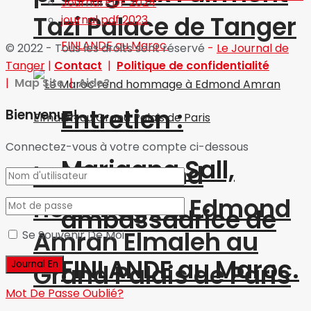
Journal PDF 2024
Tazi Palace de Tanger
journal pdf 2023
© 2022 - Tous les droits sont réservé
-
Le Journal de
Tanger
|
Contact
|
Politique de confidentialité
|
Map Site
|
Aide?
Entretien :
Bienvenue!
Connectez-vous à votre compte ci-dessous
Marjaana Sall,
Le Maroc rend
hommage à Edmond
ambassadrice de
Amran Elmaleh au
Se Souvenir De Moi
FINLANDE au Maroc.
Grand Palais de Paris
Mot De Passe Oublié?