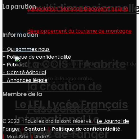
multidimensionnell
La parution
Infos 24
Information
Culture
– Qui sommes nous
– Politique de confidentialité
La CCIS TTA abrite
– Publicité
– Comité éditorial
– Annonces légale
la création de
Membre de la
Le LFI, Lycée Français
l’association
International Le
© 2022 - Tous les droits sont réservé
-
Le Journal de
“Morocco
Tanger
|
Contact
|
Politique de confidentialité
Détroit de Tanger
|
Map Site
|
Aide?