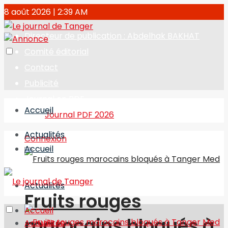
8 août 2026 | 2:39 AM
Directeur de publication : Abdelhak BAKHAT
Comité éditorial
Contact
Publicité
Journal en PDF
Accueil
Journal PDF 2026
Actualités
Connexion
Accueil
Actualités
Fruits rouges
Accueil
marocains bloqués à
Actualités