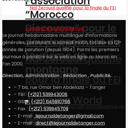
l’association
“Morocco
Discovery” pour le
Le journal hebdomadaire multilingue d’informations
développement du
générales, paraissant le samedi matin, totalise sa 121ᵉ
année de parution (depuis 1904). Parmi les premiers
tourisme de
Nal Zeroual qualifié
journaux à paraître sur le web en ligne au Maroc en
l’an 2000.
montagne
Direction, Administration , Rédaction , Publicité.
pour la finale du FEI
– 7 bis, rue Omar ben Abdelaziz – Tanger
Economie
– Tél :
(+212) 539943008
Jumping World
– GSM :
(+212) 645910766
– Fax :
(+212) 539945709
– E-mail :
lejournaldetanger@gmail.com
Challenge
– E-mail :
direct@lejournaldetanger.com