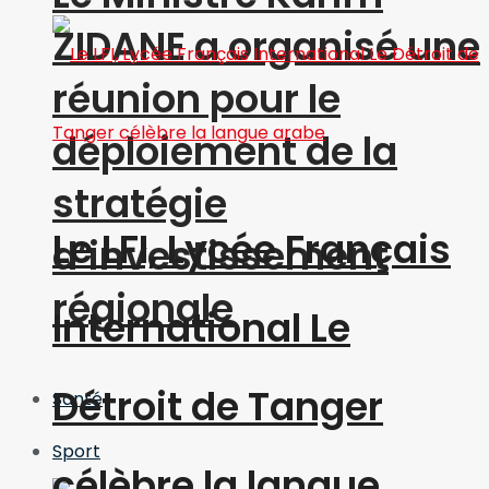
ZIDANE a organisé une
réunion pour le
déploiement de la
stratégie
Le LFI, Lycée Français
d’investissement
régionale
International Le
Détroit de Tanger
Santé
Sport
célèbre la langue