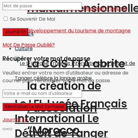
multidimensionnell
Se Souvenir De Moi
Infos 24
Mot De Passe Oublié?
Culture
Récupérer votre mot de passe
La CCIS TTA abrite
Veuillez entrer votre nom d'utilisateur ou adresse de
courriel pour réinitialiser votre mot de passe.
la création de
Le LFI, Lycée Français
l’association
International Le
Journal En
“Morocco
Détroit de Tanger