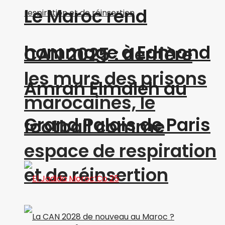
Le Maroc rend
hommage à Edmond
CAN 2025 : derrière
les murs des prisons
Amran Elmaleh au
marocaines, le
Grand Palais de Paris
football comme
espace de respiration
et de réinsertion