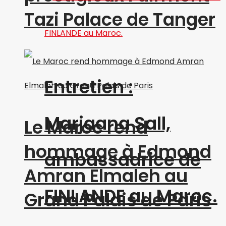
Tazi Palace de Tanger
Entretien :
Marjaana Sall,
Le Maroc rend
hommage à Edmond
ambassadrice de
Amran Elmaleh au
FINLANDE au Maroc.
Grand Palais de Paris