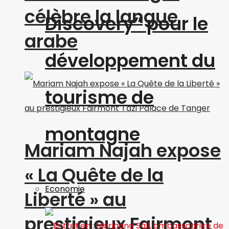
célèbre la langue
Discovery” pour le
arabe
développement du
tourisme de
montagne
Mariam Najah expose
« La Quête de la
Economie
Liberté » au
prestigieux Fairmont