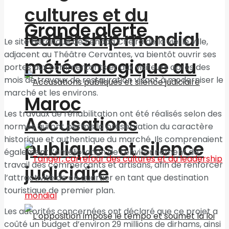
cultures et du
Grande alerte
leadership mondial
Le site historique de Fendaq Chejra de la vieille ville,
adjacent au Théâtre Cervantes, va bientôt ouvrir ses
météorologique au
portes aux commerçants et aux visiteurs après des
mois de travaux de restauration visant à moderniser le
marché et les environs.
Maroc
Les travaux de réhabilitation ont été réalisés selon des
Accusations
normes qui ont permis la préservation du caractère
historique et authentique du marché. Ils comprenaient
publiques et silence
également l’amélioration de l’environnement de
travail des commerçants et artisans, afin de renforcer
judiciaire
l’attractivité de ce quartier en tant que destination
touristique de premier plan.
Les autorités concernées ont déclaré que ce projet a
coûté un budget d’environ 29 millions de dirhams, ainsi