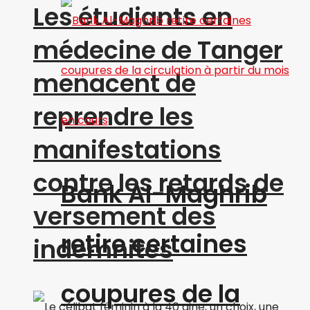
Les étudiants en
médecine de Tanger
menacent de
reprendre les
manifestations
contre les retards de
Bank Al-Maghrib
versement des
retire certaines
indemnités
coupures de la