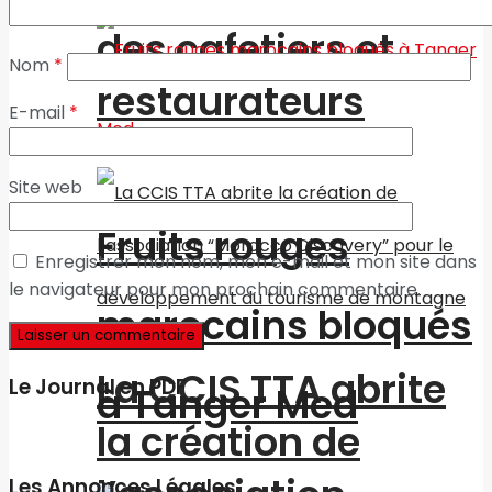
des cafetiers et
Nom
*
restaurateurs
E-mail
*
Site web
Fruits rouges
Enregistrer mon nom, mon e-mail et mon site dans
le navigateur pour mon prochain commentaire.
marocains bloqués
La CCIS TTA abrite
Le Journal en PDF
à Tanger Med
la création de
Les Annonces Légales