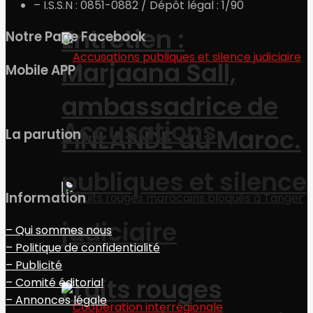
– I.S.S.N : 0851-0882 / Dépôt légal : 1/90
Entretien :
Notre Page Facebook
Marjaana Sall,
Mobile APP
ambassadrice de
Accusations
FINLANDE au Maroc.
La parution
publiques et silence
Information
judiciaire
– Qui sommes nous
– Politique de confidentialité
– Publicité
Fruits rouges
– Comité éditorial
– Annonces légale