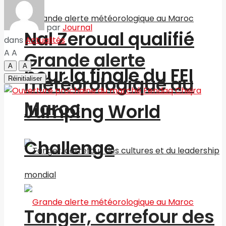
par
Journal
Nal Zeroual qualifié
dans
Actualités
A
A
Grande alerte
A
A
pour la finale du FEI
météorologique au
Réinitialiser
Maroc
Jumping World
Challenge
Tanger, carrefour des