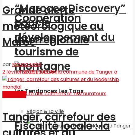
“Morocco Discovery”
Grande alerte
Coopération
pour le
météorologique au
développement du
interrégionale
Maroc
tourisme de
montagne
par
Mouna Nabil
2 février 2026 | 9:40 AM
Les Tendances Les Tags
Actualités
Région & La ville
Tanger, carrefour des
Fiscalité locale : la
cultures et du