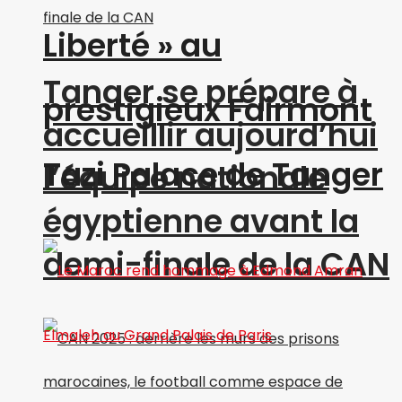
Liberté » au
Tanger se prépare à
prestigieux Fairmont
accueillir aujourd’hui
Tazi Palace de Tanger
l’équipe nationale
égyptienne avant la
demi-finale de la CAN