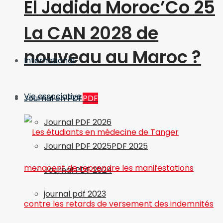
El Jadida Moroc’Co 25
La CAN 2028 de
nouveau au Maroc ?
International
Vie associative
Journal en PDF
PDF
Journal PDF 2026
Journal PDF 2025
PDF 2025
Journal PDF 2024
journal pdf 2023