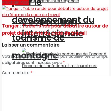
pour le
Prochain Post
développement du
Coopération
Tanger : Table ronde pour débattre autour de
interrégionale
projet de réforme du code de travail
tourisme de
Laisser un commentaire
montagne
Votre adresse e-mail ne sera pas publiée.
Les champs
obligatoires sont indiqués avec
*
Commentaire
*
Les Tendances Les Tags
Fiscalité locale : la
commune de
Région & La ville
Tanger à l’écoute