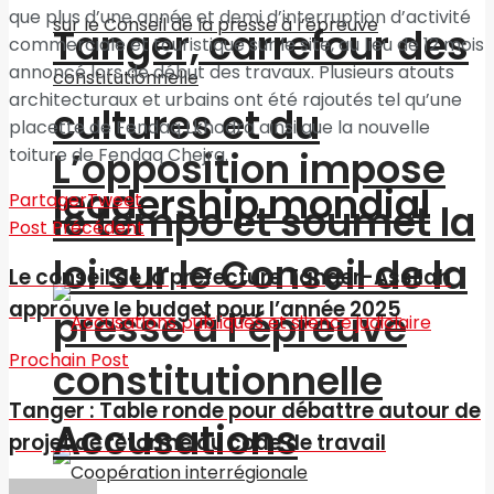
que plus d’une année et demi d’interruption d’activité
Tanger, carrefour des
commerciale et touristique sur le site, au lieu de 12 mois
annoncé lors de début des travaux. Plusieurs atouts
architecturaux et urbains ont été rajoutés tel qu’une
cultures et du
placette de Fendaq Lkhodra ainsi que la nouvelle
toiture de Fendaq Chejra.
L’opposition impose
leadership mondial
Partager
Tweet
le tempo et soumet la
Post Précédent
loi sur le Conseil de la
Le conseil de la préfecture Tanger-Assilah
approuve le budget pour l’année 2025
presse à l’épreuve
Prochain Post
constitutionnelle
Tanger : Table ronde pour débattre autour de
Accusations
projet de réforme du code de travail