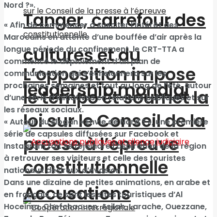
Nord ?».
Tanger, carrefour des
« Afin de commencer à susciter l’intérêt des
Marocains en attente d’une bouffée d’air après la
cultures et du
longue période du confinement, le CRT-TTA a
commencé le déploiement d’un plan de
L’opposition impose
communication qui s’échelonnera sur les
leadership mondial
prochaines semaines et tout au long de l’été, autour
le tempo et soumet la
d’une série d’initiatives en relations publiques et sur
les réseaux sociaux.
loi sur le Conseil de la
« Autour du slogan « Envie de Nord ? », une première
série de capsules diffusées sur Facebook et
presse à l’épreuve
Instagram fait se rejoindre l’aspiration de la région
à retrouver ses visiteurs et celle des touristes
constitutionnelle
nationaux désireux d’évasion.
Dans une dizaine de petites animations, en arabe et
Accusations
en français, ce sont les sites touristiques d’Al
Hoceima, Chefchaouen, Asilah, Larache, Ouezzane,