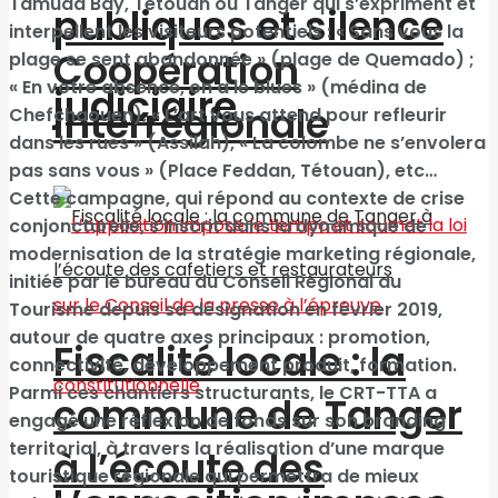
Tamuda Bay, Tétouan ou Tanger qui s’expriment et
publiques et silence
interpellent les visiteurs potentiels : « Sans vous la
Coopération
plage se sent abandonnée » (plage de Quemado) ;
« En votre absence, on a le blues » (médina de
judiciaire
interrégionale
Chefchaouen), « L’art vous attend pour refleurir
dans les rues » (Assilah), « La colombe ne s’envolera
pas sans vous » (Place Feddan, Tétouan), etc…
Cette campagne, qui répond au contexte de crise
conjoncturelle, s’inscrit dans la dynamique de
modernisation de la stratégie marketing régionale,
initiée par le bureau du Conseil Régional du
Tourisme depuis sa désignation en février 2019,
autour de quatre axes principaux : promotion,
Fiscalité locale : la
connectivité, développement produit, formation.
Parmi ces chantiers structurants, le CRT-TTA a
commune de Tanger
engagé une réflexion de fonds sur son branding
territorial, à travers la réalisation d’une marque
à l’écoute des
touristique régionale qui permettra de mieux