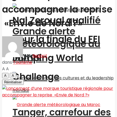
accompagner la reprise
Nal Zeroual qualifié
«Envie de Nord ?»
Grande alerte
pour la finale du FEI
météorologique au
Maroc
Jumping World
par
Redact
dans
Tourisme
A
A
Challenge
A
A
Réinitialiser
Tanger, carrefour des