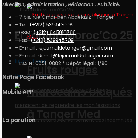
Direction, Administration , Rédaction , Publicité.
– 7 bis, rue Omar ben Abdelaziz – Tanger
– Tél :
(+212) 539943008
El Jadida Moroc’Co 25
– GSM :
(+212) 645910766
– Fax :
(+212) 539945709
– E-mail :
lejournaldetanger@gmail.com
– E-mail :
direct@lejournaldetanger.com
International
– I.S.S.N : 0851-0882 / Dépôt légal : 1/90
Fruits rouges
Vie associative
Notre Page Facebook
marocains bloqués
Mobile APP
à Tanger Med
La parution