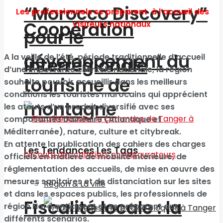
“Morocco Discovery”
Les professionnels se préparent à l’accueil des
Coopération
visiteurs nationaux
pour le
développement du
A la veille de l’été, période traditionnelle d’accueil
interrégionale
d’une importante clientèle nationale, la région
tourisme de
souhaite pouvoir accueillir dans les meilleurs
conditions les touristes marocains qui apprécient
montagne
les atouts d’un produit diversifié avec ses
composantes balnéaire (Atlantique et
Méditerranée), nature, culture et citybreak.
En attente la publication des cahiers des charges
Les Tendances Les Tags
officiels en matière de mobilité intérieure, de
réglementation des accueils, de mise en œuvre des
mesures sanitaires et de distanciation sur les sites
Région & La ville
et dans les espaces publics, les professionnels de
Fiscalité locale : la
région Nord anticipent et se préparent aux
différents scénarios.