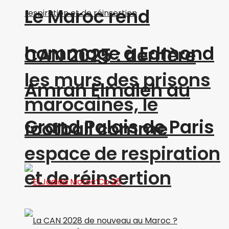
Le Maroc rend
hommage à Edmond
CAN 2025 : derrière
les murs des prisons
Amran Elmaleh au
marocaines, le
Grand Palais de Paris
football comme
espace de respiration
et de réinsertion