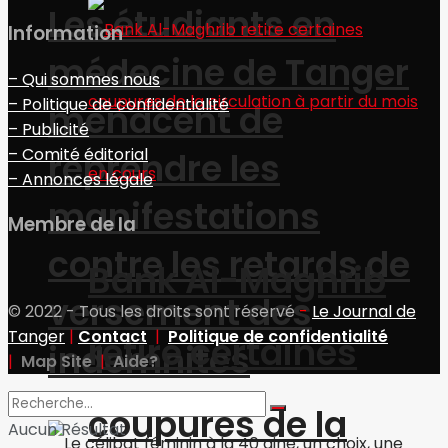
Les étudiants en
Information
médecine de Tanger
– Qui sommes nous
– Politique de confidentialité
menacent de
– Publicité
– Comité éditorial
reprendre les
– Annonces légale
manifestations
Membre de la
contre les retards de
Bank Al-Maghrib
versement des
© 2022 - Tous les droits sont réservé
-
Le Journal de
Tanger
|
Contact
|
Politique de confidentialité
retire certaines
indemnités
|
Map Site
|
Aide?
coupures de la
Aucun Résultat