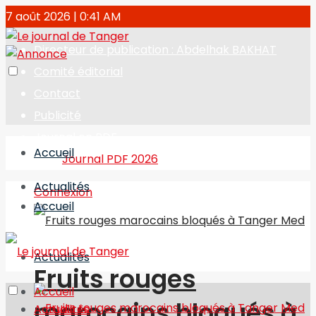
7 août 2026 | 0:41 AM
Directeur de publication : Abdelhak BAKHAT
Comité éditorial
Contact
Publicité
Journal en PDF
Accueil
Journal PDF 2026
Actualités
Connexion
Accueil
Actualités
Fruits rouges
Accueil
marocains bloqués à
Actualités