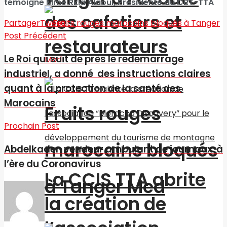
témoigne Mme Rkia Alaoui, Présidente du CRT-TTA
des cafetiers et
Partager
Tweet
Post Précédent
restaurateurs
Le Roi qui suit de près le redémarrage
industriel, a donné des instructions claires
quant à la protection de la santé des
Marocains
Fruits rouges
Prochain Post
marocains bloqués
Abdelkader vendeur ambulant de journaux à
l’ère du Coronavirus
La CCIS TTA abrite
à Tanger Med
la création de