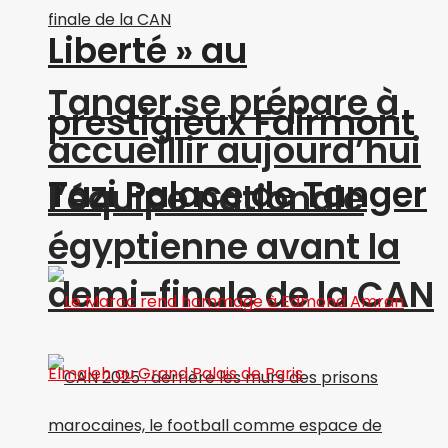
Liberté » au
Tanger se prépare à
prestigieux Fairmont
accueillir aujourd’hui
Tazi Palace de Tanger
l’équipe nationale
égyptienne avant la
demi-finale de la CAN