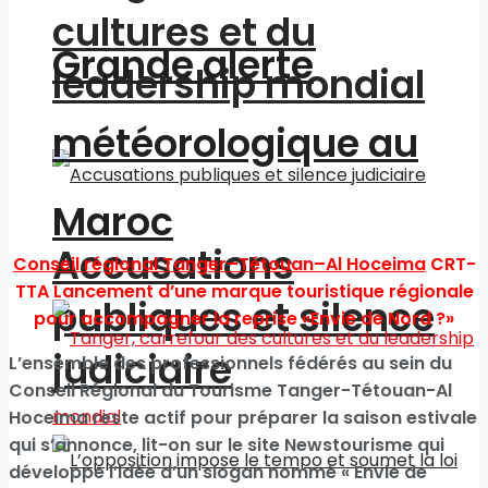
cultures et du
Grande alerte
leadership mondial
météorologique au
Maroc
Accusations
Conseil régional Tanger–Tétouan–Al Hoceima
CRT-
TTA
Lancement d’une marque touristique régionale
publiques et silence
pour accompagner la reprise
«Envie de Nord ?»
judiciaire
L’ensemble des professionnels fédérés au sein du
Conseil Régional du Tourisme Tanger-Tétouan-Al
Hoceima reste actif pour préparer la saison estivale
qui s’annonce, lit-on sur le site Newstourisme qui
développe l’idée d’un slogan nommé « Envie de