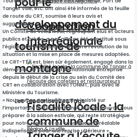
pour le
Tourisme, CRI, Chambre de Commerce, Port de
Tanger Ville, etc. ont ainsi été informés de la feuille
de route du CRT, soumise à leurs avis et
développement du
Coopération
suggestions.
Un Comité de veille local, regroupant élus et acteurs
interrégionale
publics et privés, a par ailleurs été constitué sous
tourisme de
l’égide de la Wilaya, afin de suivre l’évolution de la
situation et la mise en place de mesures adaptées.
Le CRT-TTA est, bien sûr également, engagé dans la
montagne
démarche de concertation nationale entreprise
depuis le début de la crise au sein du Comité des
CRT en collaboration avec l’ONMT, puis avec le
Ministère du Tourisme.
« Nous avons particulièrement insisté sur
Les Tendances Les Tags
Fiscalité locale : la
l’importance du facteur temps afin de pouvoir nous
préparer à la saison estivale, qui reste stratégique
commune de
pour notre région et qui constitue un préalable
Région & La ville
indispensable pour une reprise ultérieure »,
Tanger à l’écoute