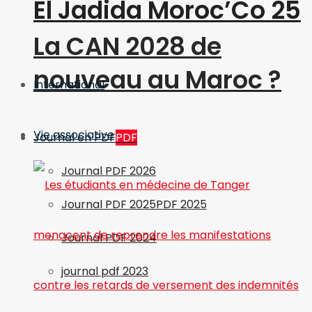
El Jadida Moroc’Co 25
La CAN 2028 de
nouveau au Maroc ?
International
Vie associative
Journal en PDF
PDF
Journal PDF 2026
Journal PDF 2025
PDF 2025
Journal PDF 2024
journal pdf 2023