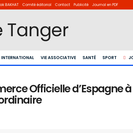
lhak BAKHAT
Comité éditorial
Contact
Publicité
Journal en PDF
INTERNATIONAL
VIE ASSOCIATIVE
SANTÉ
SPORT
J
ce Officielle d’Espagne à
ordinaire