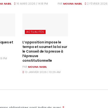
A NABIL
16 MARS 2026 | 14:18 PM
PAR
MOUNA NABIL
2 FÉVRIER 2026 
ACTUALITÉS
iques et
L’opposition impose le
tempo et soumet la loi sur
le Conseil de la presse à
l’épreuve
:29 PM
constitutionnelle
PAR
MOUNA NABIL
13 JANVIER 2026 | 10:29 AM
amps obligatoires sont indiqués avec
*