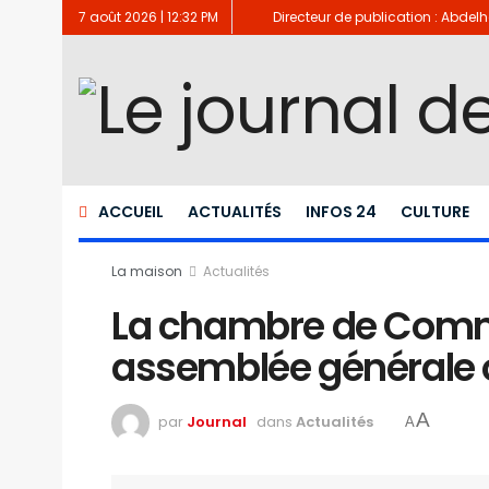
7 août 2026 | 12:32 PM
Directeur de publication : Abde
ACCUEIL
ACTUALITÉS
INFOS 24
CULTURE
La maison
Actualités
La chambre de Commer
assemblée générale 
A
par
Journal
dans
Actualités
A