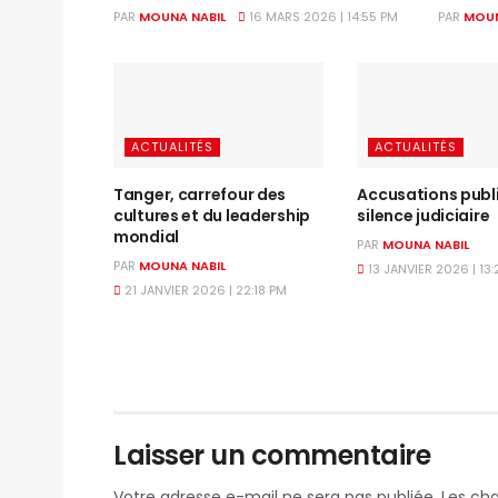
PAR
MOUNA NABIL
16 MARS 2026 | 14:55 PM
PAR
MOUN
ACTUALITÉS
ACTUALITÉS
Tanger, carrefour des
Accusations publ
cultures et du leadership
silence judiciaire
mondial
PAR
MOUNA NABIL
PAR
MOUNA NABIL
13 JANVIER 2026 | 13
21 JANVIER 2026 | 22:18 PM
Laisser un commentaire
Votre adresse e-mail ne sera pas publiée.
Les ch