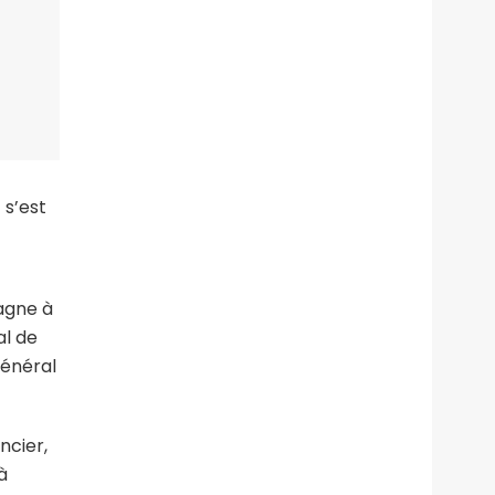
 s’est
agne à
al de
général
ncier,
à