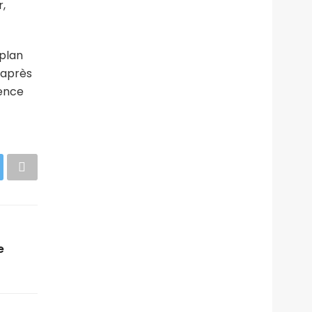
,
 plan
 après
sence
e