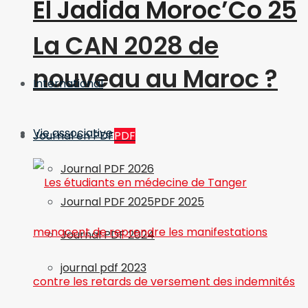
El Jadida Moroc’Co 25
La CAN 2028 de
nouveau au Maroc ?
International
Vie associative
Journal en PDF
PDF
Journal PDF 2026
Journal PDF 2025
PDF 2025
Journal PDF 2024
journal pdf 2023