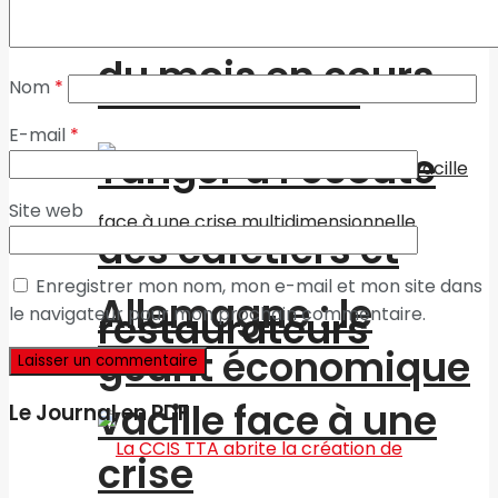
Fiscalité locale : la
circulation à partir
du mois en cours
commune de
Nom
*
E-mail
*
Tanger à l’écoute
Site web
des cafetiers et
Enregistrer mon nom, mon e-mail et mon site dans
Allemagne : le
le navigateur pour mon prochain commentaire.
restaurateurs
géant économique
vacille face à une
Le Journal en PDF
crise