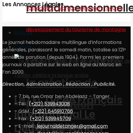
Les Annonces Légales
multidimensionnell
Infos 24
Le journal hebdomadaire multilingue d’informations
Culture
générales, paraissant le samedi matin, totalise sa 121ᵉ
année de parution (depuis 1904). Parmi les premiers
La CCIS TTA abrite
journaux à paraître sur le web en ligne au Maroc en
l’an 2000.
la création de
Direction, Administration , Rédaction , Publicité.
Le LFI, Lycée Français
– 7 bis, rue Omar ben Abdelaziz – Tanger
l’association
– Tél :
(+212) 539943008
International Le
– GSM :
(+212) 645910766
– Fax :
(+212) 539945709
“Morocco
Détroit de Tanger
– E-mail :
lejournaldetanger@gmail.com