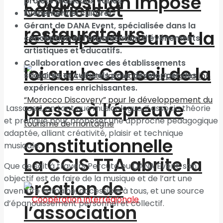
L’opposition impose
projets musicaux variés.
cafetiers et
Événementiel culturel :
Gérant de DANA Event, spécialisée dans la
restaurateurs
le tempo et soumet la
conception et l’organisation d’événements
artistiques et éducatifs.
Collaboration avec des établissements
loi sur le Conseil de la
scolaires et culturels pour développer des
expériences enrichissantes.
presse à l’épreuve
Lassoued, en tant que musicologue, il associe théorie
et pratique pour proposer une approche pédagogique
adaptée, alliant créativité, plaisir et technique
constitutionnelle
musicale.
La CCIS TTA abrite la
Que ce soit à travers Percuta ou DANA Event, son
objectif est de faire de la musique et de l’art une
création de
aventure humaine, accessible à tous, et une source
d’épanouissement personnel et collectif.
l’association