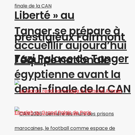
Liberté » au
Tanger se prépare à
prestigieux Fairmont
accueillir aujourd’hui
Tazi Palace de Tanger
l’équipe nationale
égyptienne avant la
demi-finale de la CAN