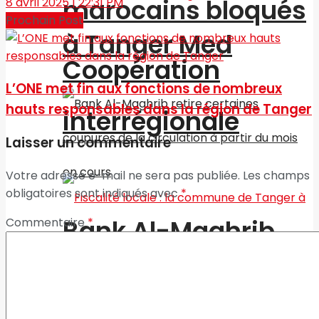
marocains bloqués
8 avril 2025 | 22:31 PM
Prochain Post
à Tanger Med
Coopération
L’ONE met fin aux fonctions de nombreux
hauts responsables dans la région de Tanger‎
interrégionale
Laisser un commentaire
Votre adresse e-mail ne sera pas publiée.
Les champs
obligatoires sont indiqués avec
*
Bank Al-Maghrib
Commentaire
*
retire certaines
coupures de la