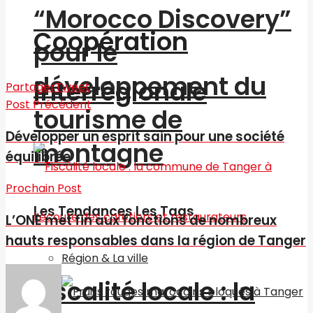
“Morocco Discovery”
Coopération
pour le
développement du
interrégionale
Partager
Tweet
Post Précédent
tourisme de
Développer un esprit sain pour une société
montagne
équilibrée
Prochain Post
Les Tendances Les Tags
L’ONE met fin aux fonctions de nombreux
hauts responsables dans la région de Tanger‎
Région & La ville
Fiscalité locale : la