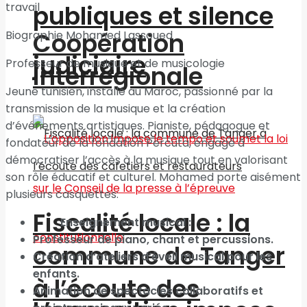
travail
publiques et silence
Coopération
Biographie Mohamed Lassoued
judiciaire
Professeur de musique et de musicologie
interrégionale
Jeune tunisien, installé au Maroc, passionné par la
transmission de la musique et la création
d’événements artistiques. Pianiste, pédagogue et
fondateur de la fondation Percuta, engagé à
démocratiser l’accès à la musique tout en valorisant
son rôle éducatif et culturel. Mohamed porte aisément
plusieurs casquettes:
Fiscalité locale : la
Enseignement musical :
Professeur de piano, chant et percussions.
commune de Tanger
Création d’ateliers d’éveil musical pour les
enfants.
à l’écoute des
Animation de spectacles collaboratifs et