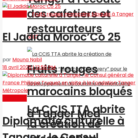
des cafetiers et
Actualités
restaurateurs
El Jadida Moroc’Co 25
par
Mouna Nabil
Fruits rouges
18 avril 2025 | 13:50 PM
marocains bloqués
Actualités
La CCIS TTA abrite
à Tanger Med
Diplomatie culturelle à
la création de
Tanger : le Consul