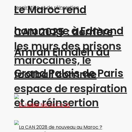
Le Maroc rend
hommage à Edmond
CAN 2025 : derrière
les murs des prisons
Amran Elmaleh au
marocaines, le
Grand Palais de Paris
football comme
espace de respiration
et de réinsertion