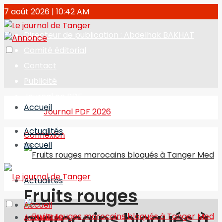
7 août 2026 | 10:42 AM
Directeur de publication : Abdelhak BAKHAT
Comité éditorial
Contact
Publicité
Journal en PDF
Accueil
Journal PDF 2026
Actualités
Connexion
Accueil
Actualités
Fruits rouges
Accueil
marocains bloqués à
Actualités