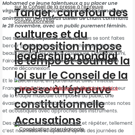
Mohamed ce jeune talentueux a su placer une
Tanger, carrefour des
virgule d’entracte pour donner vie à la semaine en
animant un merveilleux atelier de chant communs
le 28 novembre, avec un public purement féminin.
cultures et du
Des mamans, de jeunes adolescentes se sont faites
L’opposition impose
bercer pendant des heures en chantant les plus
leadership mondial
beaux refrains des grands classiques, Oum Kaltoumi,
le tempo et soumet la
Fairouz, Halim, Bouchenak et plusieurs autres, une
bonne déconnexion.
loi sur le Conseil de la
Et le 11 décembre, en partenariat avec l’Institut
presse à l’épreuve
Français de Tanger, M. Lassoued, était le conducteur
de la troupe musicale composée du public, une
constitutionnelle
évasion très spéciale à découvrir les différentes notes
et acoustiques avec approches des instruments.
Accusations
Des ateliers qu’il faut encourager et répéter, tellement
c’est nourrissant et apaisant après des journées de