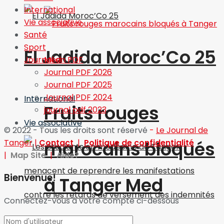
International
Vie associative
Santé
Sport
El Jadida Moroc’Co 25
Journal en PDF
Journal PDF 2026
Journal PDF 2025
Journal PDF 2024
International
Fruits rouges
journal pdf 2023
Vie associative
© 2022 - Tous les droits sont réservé
-
Le Journal de
Tanger
|
Contact
|
Politique de confidentialité
marocains bloqués
|
Map Site
|
Aide?
Bienvenue!
à Tanger Med
Connectez-vous à votre compte ci-dessous