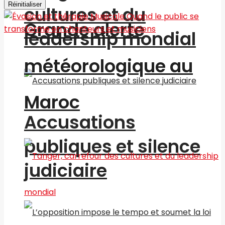
Réinitialiser
cultures et du
Grande alerte
leadership mondial
météorologique au
Maroc
Accusations
publiques et silence
judiciaire