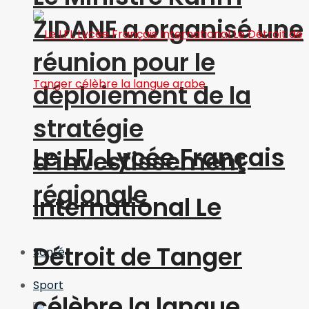
ZIDANE a organisé une
réunion pour le
déploiement de la
stratégie
Le LFI, Lycée Français
d’investissement
régionale
International Le
Détroit de Tanger
Santé
Sport
célèbre la langue