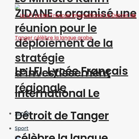
ZIDANE a organisé une
réunion pour le
déploiement de la
stratégie
Le LFI, Lycée Français
d’investissement
régionale
International Le
Détroit de Tanger
Santé
Sport
célèbre la langue