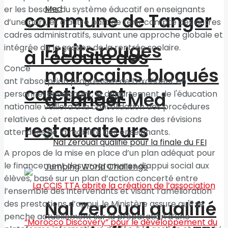
er les besoins du système éducatif en enseignants
commune de Tanger
d’une part, et d’autre part de tenir compte des autres
cadres administratifs, suivant une approche globale et
Fruits rouges
intégrée de la gestion de la rentrée scolaire.
à l’écoute des
Conce
marocains bloqués
ant l’absorption progressive de l’excédent en
cafetiers et
à Tanger Med
personnel enseignant, le département de l'éducation
nationale veillera à la consolidation des procédures
relatives à cet aspect dans le cadre des révisions
restaurateurs
attendues de la mobilité des enseignants.
A propos de la mise en place d’un plan adéquat pour
le financement des programmes d’appui social aux
élèves, basé sur un plan d’action concerté entre
l’ensemble des intervenants et visant l’amélioration
Nal Zeroual qualifié
des prestations d’appui, le Ministère assure qu'il se
penche actuellement sur la préparation d’une