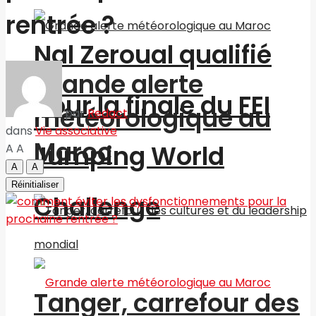
rentrée ?
Nal Zeroual qualifié
Grande alerte
pour la finale du FEI
météorologique au
par
Redact
dans
Vie associative
Maroc
Jumping World
A
A
A
A
Réinitialiser
Challenge
Tanger, carrefour des