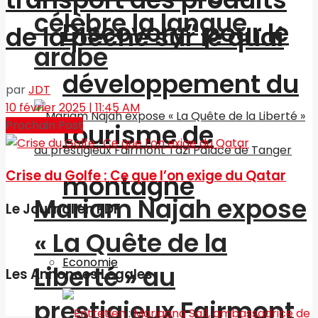
célèbre la langue
Discovery” pour le
de la pêche sur le quai
arabe
développement du
par
JDT
10 février 2025 | 11:45 AM
Prochain Post
tourisme de
Crise du Golfe : Ce que l’on exige du Qatar
montagne
Mariam Najah expose
Le Journal en PDF
« La Quête de la
Economie
Liberté » au
Les Annonces Légales
prestigieux Fairmont