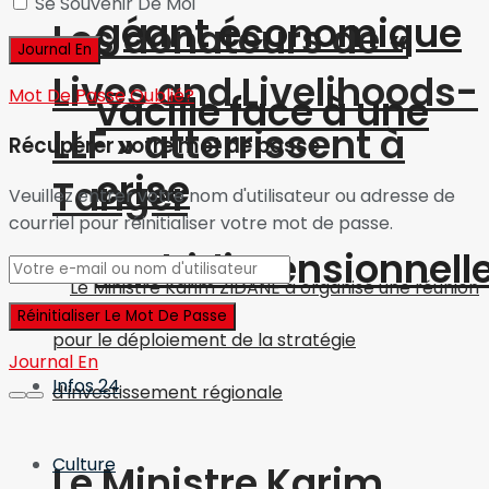
Se Souvenir De Moi
géant économique
Les donateurs de «
Lives and Livelihoods-
Mot De Passe Oublié?
vacille face à une
LLF » atterrissent à
Récupérer votre mot de passe
crise
Tanger
Veuillez entrer votre nom d'utilisateur ou adresse de
courriel pour réinitialiser votre mot de passe.
multidimensionnell
Journal En
Infos 24
Culture
Le Ministre Karim