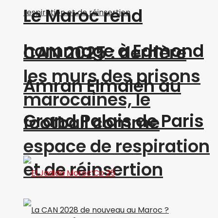
Le Maroc rend
hommage à Edmond
CAN 2025 : derrière
les murs des prisons
Amran Elmaleh au
marocaines, le
Grand Palais de Paris
football comme
espace de respiration
et de réinsertion