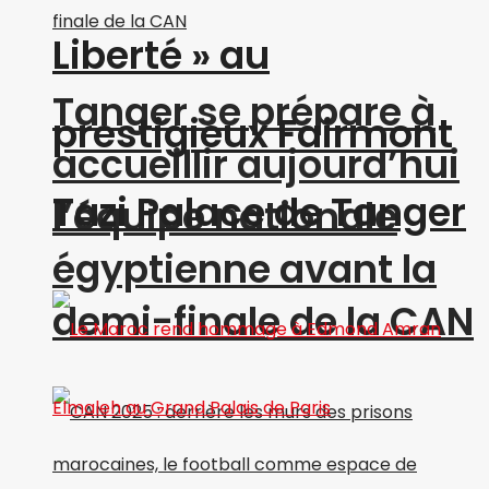
Liberté » au
Tanger se prépare à
prestigieux Fairmont
accueillir aujourd’hui
Tazi Palace de Tanger
l’équipe nationale
égyptienne avant la
demi-finale de la CAN