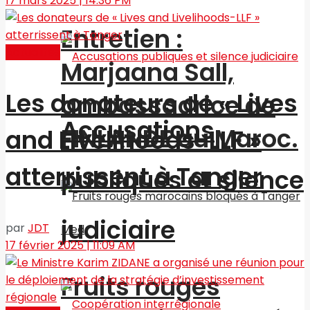
17 mars 2025 | 14:36 PM
Entretien :
Actualités
Marjaana Sall,
Les donateurs de « Lives
ambassadrice de
Accusations
FINLANDE au Maroc.
and Livelihoods-LLF »
atterrissent à Tanger
publiques et silence
judiciaire
par
JDT
17 février 2025 | 11:09 AM
Fruits rouges