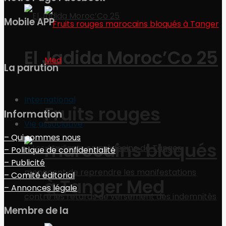
Mobile APP
El Jadida Moroc’Co 25
La parution
International
Fruits rouges
Information
Vie associative
– Qui sommes nous
marocains bloqués
– Politique de confidentialité
– Publicité
– Comité éditorial
à Tanger Med
– Annonces légale
Membre de la