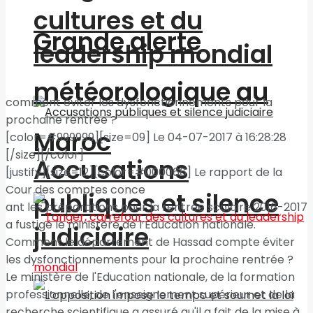
cultures et du
Grande alerte
leadership mondial
météorologique au
comment éviter les dysfonctionnements pour la
prochaine rentrée ?
Maroc
[color=#999999][size=09] Le 04-07-2017 à 16:28:28
[/size][/color]
Accusations
[justify][size=12][color=#000066] Le rapport de la
Cour des comptes conce
publiques et silence
ant les préparations pour la rentrée scolaire 2016-2017
a fustigé le ministère de l’Education nationale.
judiciaire
Comment le département de Hassad compte éviter
les dysfonctionnements pour la prochaine rentrée ?
Le ministère de l'Education nationale, de la formation
professionnelle, de l'enseignement supérieur et de la
recherche scientifique a assuré qu'il a fait de la mise à