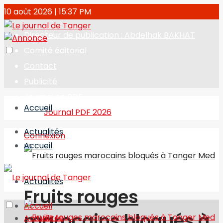
10 août 2026 | 15:37 PM
Directeur de publication : Abdelhak BAKHAT
Comité éditorial
Contact
Publicité
Journal en PDF
Accueil
Journal PDF 2026
Actualités
Connexion
Accueil
Actualités
Fruits rouges
Accueil
marocains bloqués à
Actualités