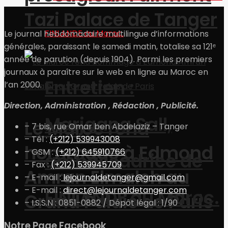
Tazi Palace de Tanger
Le journal hebdomadaire multilingue d’informations
générales, paraissant le samedi matin, totalise sa 121ᵉ
année de parution (depuis 1904). Parmi les premiers
journaux à paraître sur le web en ligne au Maroc en
Entretien :
l’an 2000.
Direction, Administration , Rédaction , Publicité.
Marjaana Sall,
Le Maroc rend
– 7 bis, rue Omar ben Abdelaziz – Tanger
– Tél :
(+212) 539943008
hommage à Edmond
– GSM :
(+212) 645910766
ambassadrice de
– Fax :
(+212) 539945709
Amran Elmaleh au
– E-mail :
lejournaldetanger@gmail.com
– E-mail :
direct@lejournaldetanger.com
FINLANDE au Maroc.
Grand Palais de Paris
– I.S.S.N : 0851-0882 / Dépôt légal : 1/90
Notre Page Facebook