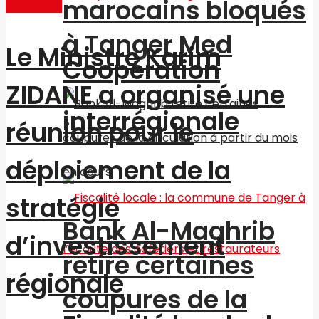
marocains bloqués
Actualités
à Tanger Med
Le Ministre Karim
Coopération
ZIDANE a organisé une
interrégionale
réunion pour le
déploiement de la
stratégie
Bank Al-Maghrib
d’investissement
retire certaines
régionale
coupures de la