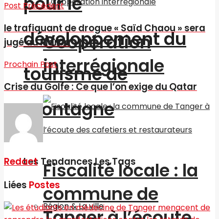
pour le
Post Précédent
le trafiquant de drogue « Saïd Chaou » sera
développement du
Coopération
jugé au Maroc
interrégionale
Prochain Post
tourisme de
Crise du Golfe : Ce que l’on exige du Qatar
montagne
Les Tendances Les Tags
Redact
Fiscalité locale : la
Liées
Postes
commune de
Région & La ville
Tanger à l’écoute