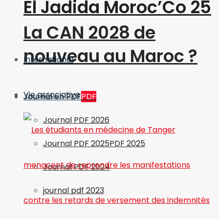
El Jadida Moroc’Co 25
La CAN 2028 de
nouveau au Maroc ?
International
Vie associative
Journal en PDF
PDF
Journal PDF 2026
Journal PDF 2025
PDF 2025
Journal PDF 2024
journal pdf 2023