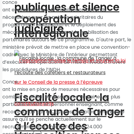
conce
publiques et silence
ant essentiellement la mobilisation de fonds
Coopération
nécessaires pour les actions prioritaires du
programme, l’élaboration et le déploiement des
judiciaire
interrégionale
mécanismes d'intervention, et la mobilisation des
partenaires autours de ce programme. D'autre part, le
ministère prévoit de mettre en place une convention-
cadre avec le Ministère de l'Intérieur permettant
d’exécuter les opérations de mise à niveau à travers
les procédures de l’INDH.
Conce
ant la mise en place de mesures nécessaires pour
Fiscalité locale : la
combler le déficit en ressources humaines, et plus
particulièrement en personnel enseignant, comme
commune de Tanger
recommandé par la Cour des comptes, le ministère
assure qu'il se penche actuellement sur le
à l’écoute des
recrutement par contrat d’environ 24.000