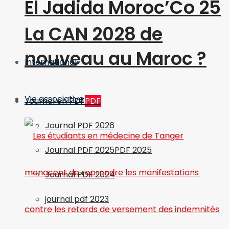
El Jadida Moroc’Co 25
La CAN 2028 de
nouveau au Maroc ?
International
Vie associative
Journal en PDF
PDF
Journal PDF 2026
Journal PDF 2025
PDF 2025
Journal PDF 2024
journal pdf 2023