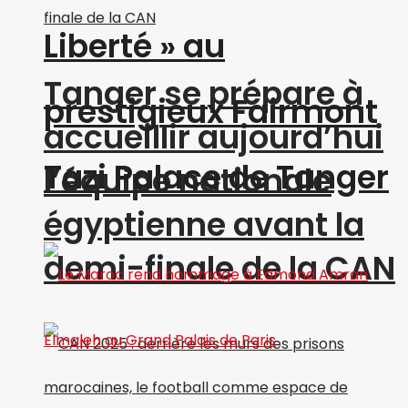
Liberté » au
Tanger se prépare à
prestigieux Fairmont
accueillir aujourd’hui
Tazi Palace de Tanger
l’équipe nationale
égyptienne avant la
demi-finale de la CAN