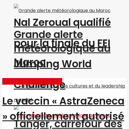
Nal Zeroual qualifié
Grande alerte
pour la finale du FEI
météorologique au
Maroc
Jumping World
Challenge
Conseils sur le coronavirus
Le vaccin « AstraZeneca
» officiellement autorisé
Tanger, carrefour des