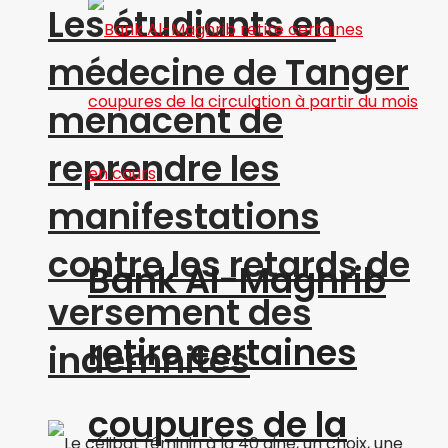
Les étudiants en
médecine de Tanger
menacent de
reprendre les
manifestations
contre les retards de
Bank Al-Maghrib
versement des
retire certaines
indemnités
coupures de la