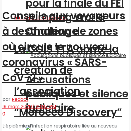
pour la finale du FEI
Conseils aux voyageurs
Jumping World
Challenge
à destination de zones
où circule le nouveau
La CCIS TTA abrite la
coronavirus « SARS-
création de
CoV-2 »
Accusations
l’association
publiques et silence
par
Redact
judiciaire
19 mars 2020 | 20:07 PM
“Morocco Discovery”
0
L’épidémie d’infection respiratoire liée au nouveau