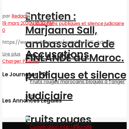
Entretien :
par
Redact
19 mars 2020 | 18:32 PM
Marjaana Sall,
0
ambassadrice de
https://www.youtube.com/watch?v=jYS_kdxz6rs
Accusations
FINLANDE au Maroc.
Lire plus
Charger Plus De
publiques et silence
Le Journal en PDF
judiciaire
Les Annonces Légales
Fruits rouges