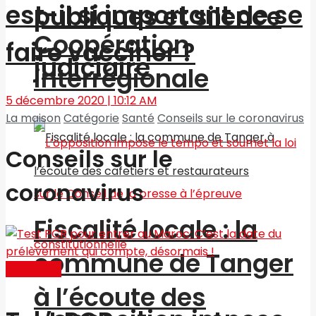
est-il si important de se
publiques et silence
Coopération
faire vacciner ?
judiciaire
interrégionale
5 décembre 2020 | 10:12 AM
La maison
Catégorie
Santé
Conseils sur le coronavirus
Conseils sur le
coronavirus
Fiscalité locale : la
commune de Tanger
Actualités
à l’écoute des