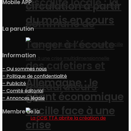
Fiscalité locale : la
Mobile APP
circulation à partir
du mois en cours
commune de
La parution
Tanger à l’écoute
Information
des cafetiers et
– Qui sommes nous
– Politique de confidentialité
Allemagne : le
restaurateurs
– Publicité
– Comité éditorial
géant économique
– Annonces légale
vacille face à une
Membre de la
crise