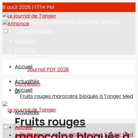
8 août 2026 | 17:14 PM
Directeur de publication : Abdelhak BAKHAT
Comité éditorial
Contact
Publicité
Journal en PDF
Accueil
Journal PDF 2026
Actualités
Connexion
Accueil
Actualités
Fruits rouges
Accueil
marocains bloqués à
Actualités