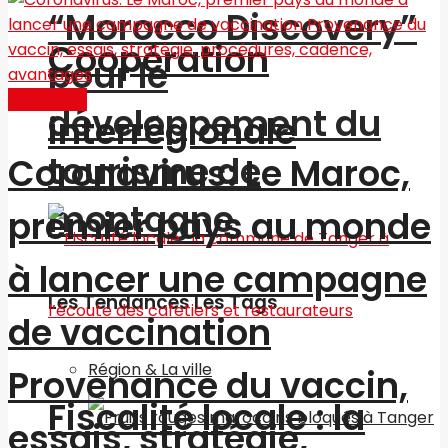
“Morocco Discovery”
Coopération
pour le
Actualités
développement du
interrégionale
tourisme de
Coronavirus: Le Maroc,
montagne
premier pays au monde
à lancer une campagne
Les Tendances Les Tags
de vaccination
Région & La ville
Provenance du vaccin,
Fiscalité locale : la
essais, stratégie,