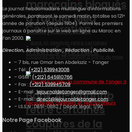
marocains bloqués
Le journal hebdomadaire multilingue d’informations
à Tanger Med
générales, paraissant le samedi matin, totalise sa 121ᵉ
année de parution (depuis 1904). Parmi les premiers
Coopération
journaux à paraître sur le web en ligne au Maroc en
l’an 2000.
interrégionale
Direction, Administration , Rédaction , Publicité.
– 7 bis, rue Omar ben Abdelaziz – Tanger
– Tél :
(+212) 539943008
– GSM :
(+212) 645910766
– Fax :
(+212) 539945709
Bank Al-Maghrib
– E-mail :
lejournaldetanger@gmail.com
– E-mail :
direct@lejournaldetanger.com
retire certaines
– I.S.S.N : 0851-0882 / Dépôt légal : 1/90
Notre Page Facebook
coupures de la