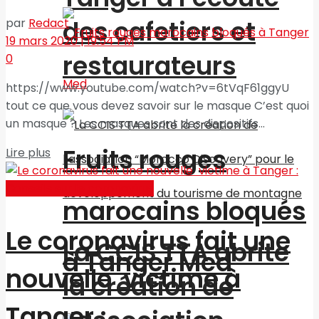
des cafetiers et
par
Redact
19 mars 2020 | 19:54 PM
restaurateurs
0
https://www.youtube.com/watch?v=6tVqF61ggyU
tout ce que vous devez savoir sur le masque C’est quoi
un masque ? Les masques sont des dispositifs...
Fruits rouges
Lire plus
Conseils sur le coronavirus
marocains bloqués
Le coronavirus fait une
La CCIS TTA abrite
à Tanger Med
nouvelle victime à
la création de
Tanger :