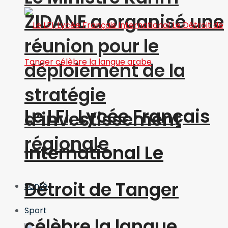
ZIDANE a organisé une
réunion pour le
déploiement de la
stratégie
Le LFI, Lycée Français
d’investissement
régionale
International Le
Détroit de Tanger
Santé
Sport
célèbre la langue