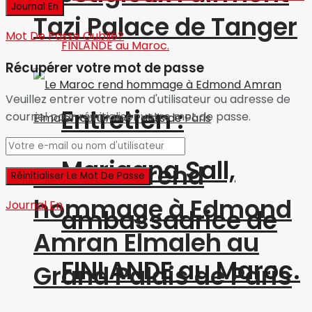
Tazi Palace de Tanger
Mot De Passe Oublié?
Récupérer votre mot de passe
Veuillez entrer votre nom d'utilisateur ou adresse de
Entretien :
courriel pour réinitialiser votre mot de passe.
Marjaana Sall,
Le Maroc rend
hommage à Edmond
Journal En
ambassadrice de
Amran Elmaleh au
FINLANDE au Maroc.
Grand Palais de Paris