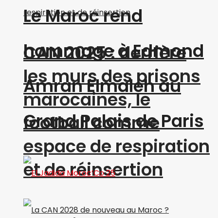
Le Maroc rend
hommage à Edmond
CAN 2025 : derrière
les murs des prisons
Amran Elmaleh au
marocaines, le
Grand Palais de Paris
football comme
espace de respiration
et de réinsertion