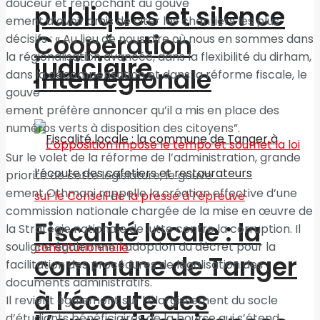
douceur et reprochant au gouve
publiques et silence
ement d’avoir omis de citer les chantiers les plus
Coopération
décisifs : « Au lieu de nous dire où nous en sommes dans
la régionalisation avancée, dans la flexibilité du dirham,
judiciaire
interrégionale
dans la décompensation et dans la réforme fiscale, le
gouve
ement préfère annoncer qu’il a mis en place des
numéros verts à disposition des citoyens”.
Sur le volet de la réforme de l’administration, grande
priorité de cette législature, le gouve
ement Othmani rappelle la création effective d’une
commission nationale chargée de la mise en œuvre de
Fiscalité locale : la
la Stratégie nationale de lutte contre la corruption. Il
souligne également l’adoption du décret pour la
commune de Tanger
facilitation des procédures de légalisation des
documents administratifs.
à l’écoute des
Il revient également sur l’élargissement du socle
d’étudiants bénéficiaires de la bourse qui s’étend