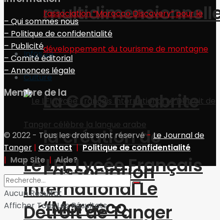
multidimensionnell
– Qui sommes nous
– Politique de confidentialité
– Publicité
Infos 24
– Comité éditorial
– Annonces légale
Culture
Membre de la
La CCIS TTA abrite
la création de
© 2022 - Tous les droits sont réservé
-
Le Journal de
Tanger
|
Contact
|
Politique de confidentialité
Le LFI, Lycée Français
|
Map Site
|
Aide?
l’association
International Le
Aucun Résultat
“Morocco
Afficher Tous Les Résultats
Détroit de Tanger