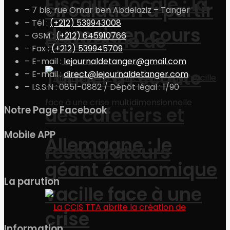
Fiscalité locale : la
circulation à partir
– 7 bis, rue Omar ben Abdelaziz – Tanger
– Tél :
(+212) 539943008
du mois en cours
commune de
– GSM :
(+212) 645910766
– Fax :
(+212) 539945709
– E-mail :
lejournaldetanger@gmail.com
Tanger à l’écoute
– E-mail :
direct@lejournaldetanger.com
– I.S.S.N : 0851-0882 / Dépôt légal : 1/90
des cafetiers et
Notre Page Facebook
Mobile APP
Allemagne : le
restaurateurs
géant économique
La parution
vacille face à une
crise
Information