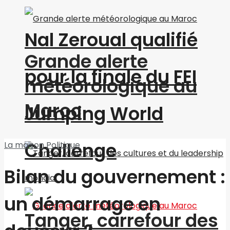
Nal Zeroual qualifié
Grande alerte
pour la finale du FEI
météorologique au
Maroc
Jumping World
Challenge
La maison
Politique
Bilan du gouvernement :
un démarrage en
Tanger, carrefour des