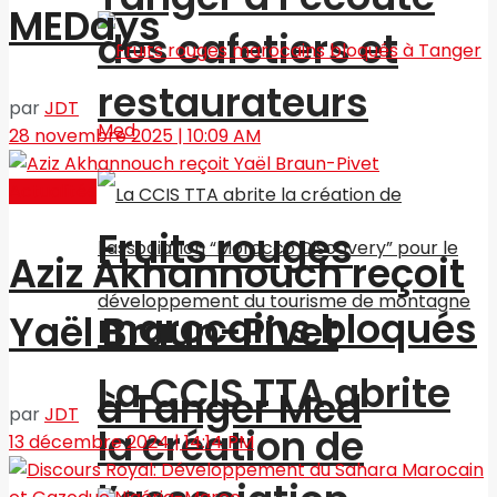
MEDays
des cafetiers et
restaurateurs
par
JDT
28 novembre 2025 | 10:09 AM
Actualités
Fruits rouges
Aziz Akhannouch reçoit
marocains bloqués
Yaël Braun-Pivet
La CCIS TTA abrite
à Tanger Med
par
JDT
la création de
13 décembre 2024 | 14:14 PM