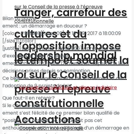
Tanger, carrefour des
Bilan du gouve
ement : un démarrage en douceur ?
cultures et du
[color=#999999][size=09] Le 18-09-2017 à 18:00:09
[/size][/color]
L’opposition impose
[justify][size=12][color=#000066] Après cinq mois
leadership mondial
d’exercice, le bilan du gouve
le tempo et soumet la
ement, intitulé “120 jours, 120 mesures” répertorie les
décisions prises depuis sa nomination.
loi sur le Conseil de la
Ce bilan de 109 pages, fait état de 45 décrets et de
presse à l’épreuve
l’adoption de 9 projets de lois.
Que faut-il en retenir?
constitutionnelle
Si le chef de gouve
ement s’est félicité de ce premier bilan qualifié de
Accusations
“positif”, des experts ne partagent pas cet
enthousiasme, estimant qu’il s’agit d’un démarrage en