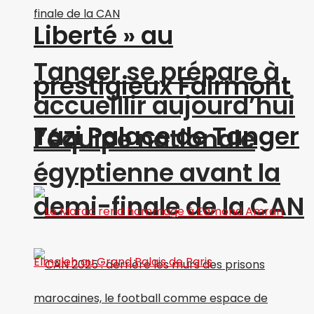
Liberté » au
Tanger se prépare à
prestigieux Fairmont
accueillir aujourd’hui
Tazi Palace de Tanger
l’équipe nationale
égyptienne avant la
demi-finale de la CAN