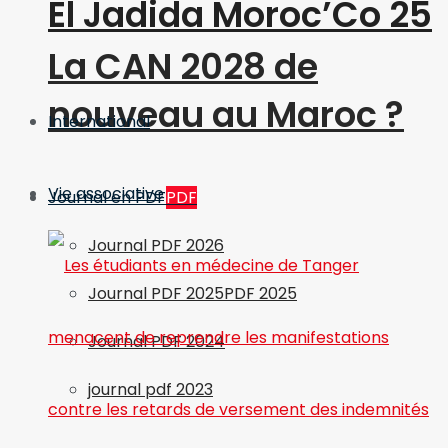
El Jadida Moroc’Co 25
La CAN 2028 de
nouveau au Maroc ?
International
Vie associative
Journal en PDF
PDF
Journal PDF 2026
Journal PDF 2025
PDF 2025
Journal PDF 2024
journal pdf 2023