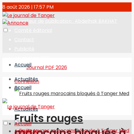
8 août 2026 | 17:57 PM
Directeur de publication : Abdelhak BAKHAT
Comité éditorial
Contact
Publicité
Journal en PDF
Accueil
Journal PDF 2026
Actualités
Connexion
Accueil
Actualités
Fruits rouges
Accueil
marocains bloqués à
Actualités