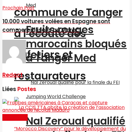
Prochain Post
commune de Tanger
10.000 voitures volées en Espagne sont
Fruits rouges
commercialisées au Maroc
à l’écoute des
marocains bloqués
cafetiers et
à Tanger Med
restaurateurs
Redact
Liées
Postes
Nal Zeroual qualifié
Diplomatie