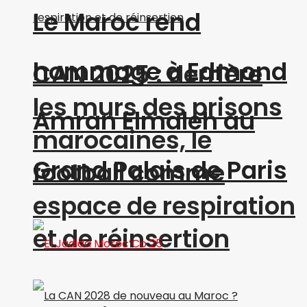
Le Maroc rend
hommage à Edmond
CAN 2025 : derrière
les murs des prisons
Amran Elmaleh au
marocaines, le
Grand Palais de Paris
football comme
espace de respiration
et de réinsertion