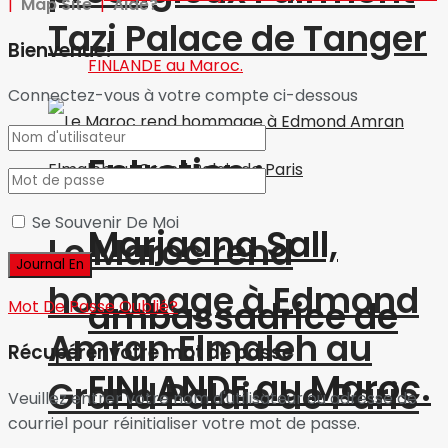
|
Map Site
|
Aide?
Tazi Palace de Tanger
Bienvenue!
Connectez-vous à votre compte ci-dessous
Entretien :
Se Souvenir De Moi
Marjaana Sall,
Le Maroc rend
hommage à Edmond
ambassadrice de
Mot De Passe Oublié?
Amran Elmaleh au
Récupérer votre mot de passe
FINLANDE au Maroc.
Grand Palais de Paris
Veuillez entrer votre nom d'utilisateur ou adresse de
courriel pour réinitialiser votre mot de passe.