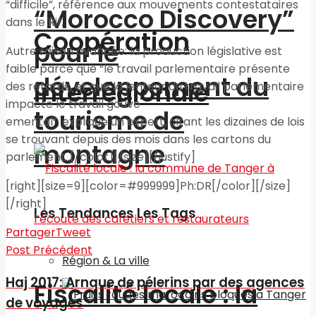
“difficile”, référence aux mouvements contestataires
“Morocco Discovery”
dans le Rif.
Coopération
pour le
Autre raison avancée: la production législative est
faible parce que “le travail parlementaire présente
développement du
interrégionale
des retards, et que la lenteur du travail parlementaire
impacte le travail gouve
tourisme de
emental”, explique un expert, citant les dizaines de lois
se trouvant depuis des mois dans les cartons du
montagne
parlement..[/color][/size][/justify]
[right][size=9][color=#999999]Ph:DR[/color][/size]
[/right]
Les Tendances Les Tags
Partager
Tweet
Post Précédent
Région & La ville
Haj 2017: Arnque de pélerins par des agences
Fiscalité locale : la
de voyages