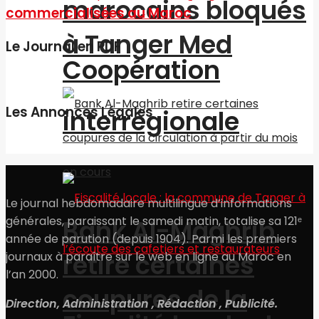
marocains bloqués
commercialisées au Maroc
à Tanger Med
Le Journal en PDF
Coopération
Les Annonces Légales
interrégionale
Le journal hebdomadaire multilingue d’informations
générales, paraissant le samedi matin, totalise sa 121ᵉ
Bank Al-Maghrib
année de parution (depuis 1904). Parmi les premiers
retire certaines
journaux à paraître sur le web en ligne au Maroc en
l’an 2000.
coupures de la
Direction, Administration , Rédaction , Publicité.