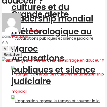
douceur ?
cultures et du
Grande alerte
leadership mondial
météorologique au
par
Redact
dans
Politique
A
A
Maroc
A
A
Accusations
Réinitialiser
publiques et silence
judiciaire