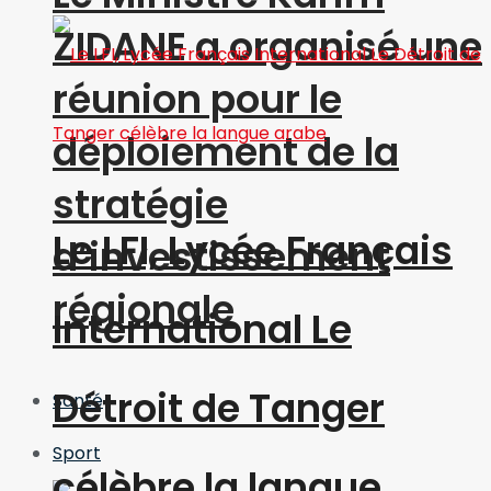
ZIDANE a organisé une
réunion pour le
déploiement de la
stratégie
Le LFI, Lycée Français
d’investissement
régionale
International Le
Détroit de Tanger
Santé
Sport
célèbre la langue