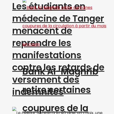
Les étudiants en
médecine de Tanger
menacent de
reprendre les
manifestations
contre les retards de
Bank Al-Maghrib
versement des
retire certaines
indemnités
coupures de la