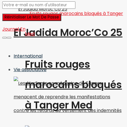
El Jadida Moroc’Co 25
Journal En
International
Fruits rouges
Vie associative
marocains bloqués
à Tanger Med