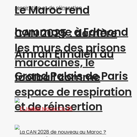
Le Maroc rend
hommage à Edmond
CAN 2025 : derrière
les murs des prisons
Amran Elmaleh au
marocaines, le
Grand Palais de Paris
football comme
espace de respiration
et de réinsertion