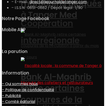
marocains bloqués
– E-mail :
direct@lejournaldetanger.com
– I.S.S.N : 0851-0882 / Dépôt légal : 1/90
à Tanger Med
Notre Page Facebook
Coopération
Mobile APP
interrégionale
La parution
Information
Bank Al-Maghrib
– Qui sommes nous
retire certaines
– Politique de confidentialité
– Publicité
coupures de la
– Comité éditorial