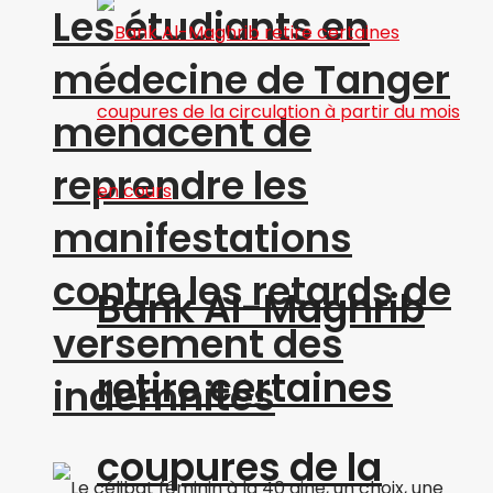
Les étudiants en
médecine de Tanger
menacent de
reprendre les
manifestations
contre les retards de
Bank Al-Maghrib
versement des
retire certaines
indemnités
coupures de la