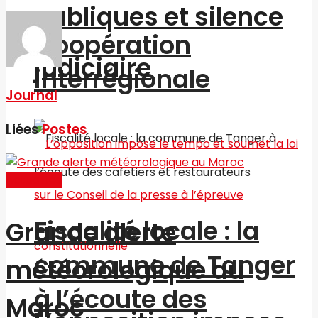
publiques et silence
Coopération
judiciaire
interrégionale
Journal
Liées
Postes
Actualités
Fiscalité locale : la
Grande alerte
commune de Tanger
météorologique au
à l’écoute des
Maroc