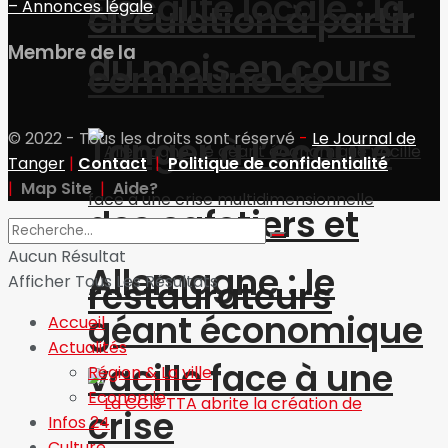
Fiscalité locale : la
– Annonces légale
circulation à partir
Membre de la
du mois en cours
commune de
© 2022 - Tous les droits sont réservé
-
Le Journal de
Tanger à l’écoute
Tanger
|
Contact
|
Politique de confidentialité
|
Map Site
|
Aide?
des cafetiers et
Aucun Résultat
Allemagne : le
Afficher Tous Les Résultats
restaurateurs
géant économique
Accueil
Actualités
vacille face à une
Région & La ville
Economie
crise
Infos 24
Culture