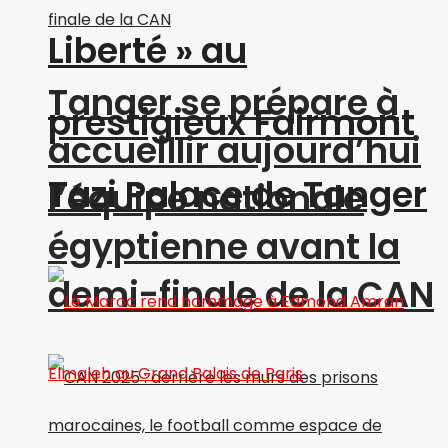
Liberté » au
Tanger se prépare à
prestigieux Fairmont
accueillir aujourd’hui
Tazi Palace de Tanger
l’équipe nationale
égyptienne avant la
demi-finale de la CAN