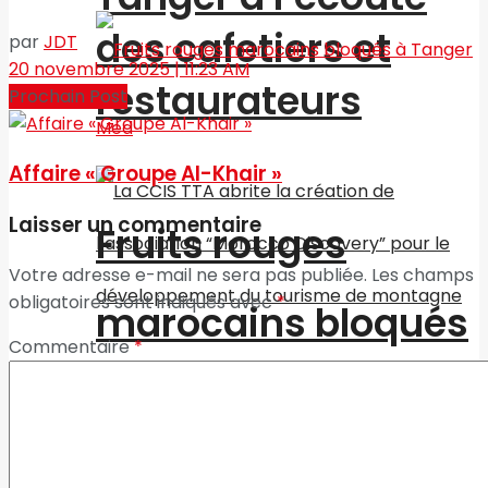
des cafetiers et
par
JDT
20 novembre 2025 | 11:23 AM
restaurateurs
Prochain Post
Affaire « Groupe Al-Khair »
Laisser un commentaire
Fruits rouges
Votre adresse e-mail ne sera pas publiée.
Les champs
obligatoires sont indiqués avec
*
marocains bloqués
Commentaire
*
La CCIS TTA abrite
à Tanger Med
la création de