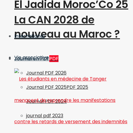
El Jadida Moroc’Co 25
La CAN 2028 de
nouveau au Maroc ?
International
Vie associative
Journal en PDF
PDF
Journal PDF 2026
Journal PDF 2025
PDF 2025
Journal PDF 2024
journal pdf 2023