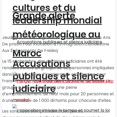
cultures et du
Grande alerte
leadership mondial
météorologique au
Jeudi 3 octobre, l’Algérienne Condamnée À Trois Ans
De prison Pour Incitation à l’immigration clandestine
Maroc
Aux Événements De Fnideq
Accusations
Le 15 septembre, des décisions judiciaires ont été
rendues contre un groupe de 52 personnes impliquées
publiques et silence
dans une tentative d’immigration clandestine pour
franchir la barrière frontalière de la ville de Ceuta. Le
judiciaire
groupe a été condamné à une peine
d’emprisonnement de neuf mois pour 20 personnes et
à une amende de 1 000 dirhams pour chacune d’elles.
Les sanctions comprenaient des peines