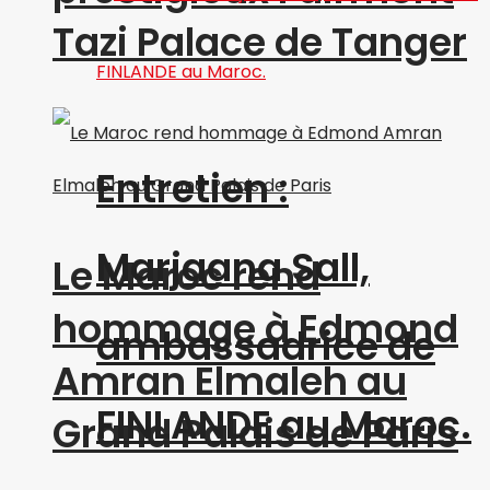
Tazi Palace de Tanger
Entretien :
Marjaana Sall,
Le Maroc rend
hommage à Edmond
ambassadrice de
Amran Elmaleh au
FINLANDE au Maroc.
Grand Palais de Paris