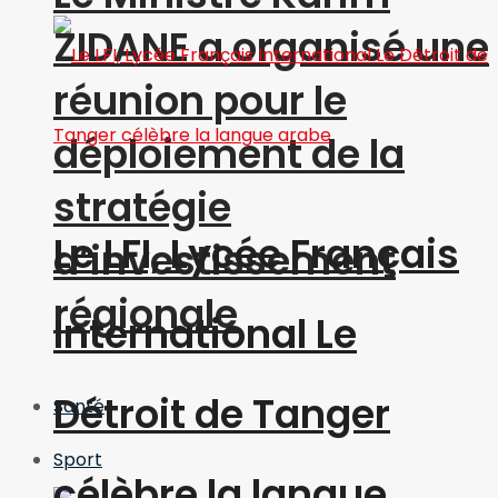
ZIDANE a organisé une
réunion pour le
déploiement de la
stratégie
Le LFI, Lycée Français
d’investissement
régionale
International Le
Détroit de Tanger
Santé
Sport
célèbre la langue