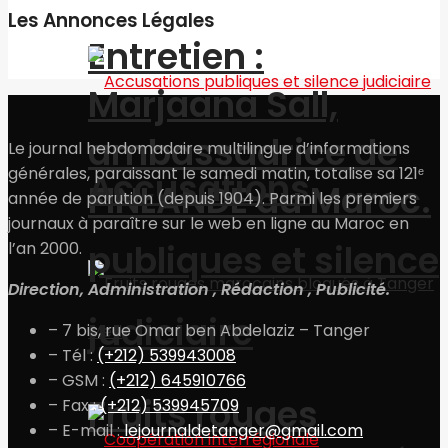
Les Annonces Légales
Entretien :
Marjaana Sall,
ambassadrice de
Le journal hebdomadaire multilingue d’informations
générales, paraissant le samedi matin, totalise sa 121ᵉ
Accusations
FINLANDE au Maroc.
année de parution (depuis 1904). Parmi les premiers
journaux à paraître sur le web en ligne au Maroc en
publiques et silence
l’an 2000.
Direction, Administration , Rédaction , Publicité.
judiciaire
– 7 bis, rue Omar ben Abdelaziz – Tanger
– Tél :
(+212) 539943008
– GSM :
(+212) 645910766
Fruits rouges
– Fax :
(+212) 539945709
– E-mail :
lejournaldetanger@gmail.com