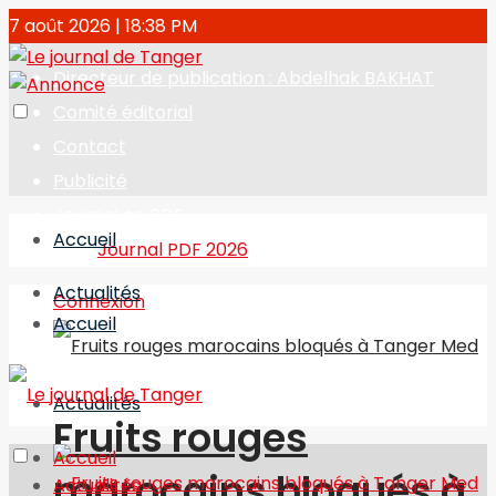
7 août 2026 | 18:38 PM
Directeur de publication : Abdelhak BAKHAT
Comité éditorial
Contact
Publicité
Journal en PDF
Accueil
Journal PDF 2026
Actualités
Connexion
Accueil
Actualités
Fruits rouges
Accueil
marocains bloqués à
Actualités