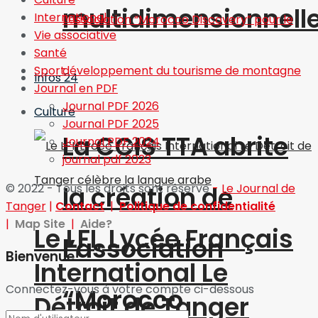
multidimensionnell
International
Vie associative
Santé
Sport
Infos 24
Journal en PDF
Journal PDF 2026
Culture
Journal PDF 2025
La CCIS TTA abrite
Journal PDF 2024
journal pdf 2023
la création de
© 2022 - Tous les droits sont réservé
-
Le Journal de
Tanger
|
Contact
|
Politique de confidentialité
|
Map Site
|
Aide?
Le LFI, Lycée Français
l’association
Bienvenue!
International Le
Connectez-vous à votre compte ci-dessous
“Morocco
Détroit de Tanger