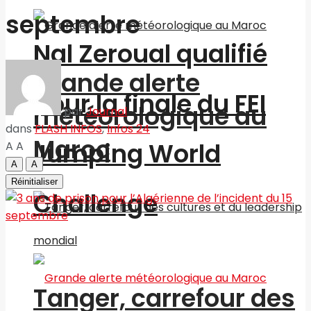
septembre
Nal Zeroual qualifié
Grande alerte
pour la finale du FEI
météorologique au
par
Journal
dans
FLASH INFOS
,
Infos 24
Maroc
Jumping World
A
A
A
A
Réinitialiser
Challenge
Tanger, carrefour des