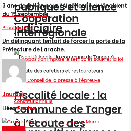
publiques et silence
3 ans de prison pour l’Algérienne de l’incident
du 15 septembre
Coopération
judiciaire
Prochain Post
interrégionale
Un délinquant tentait de forcer la porte de la
Préfecture de Larache.
Fiscalité locale : la
Journal
commune de Tanger
Liées
Postes
à l’écoute des
Actualités