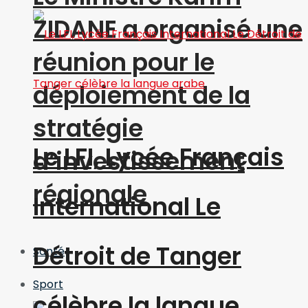
ZIDANE a organisé une
réunion pour le
déploiement de la
stratégie
Le LFI, Lycée Français
d’investissement
régionale
International Le
Détroit de Tanger
Santé
Sport
célèbre la langue