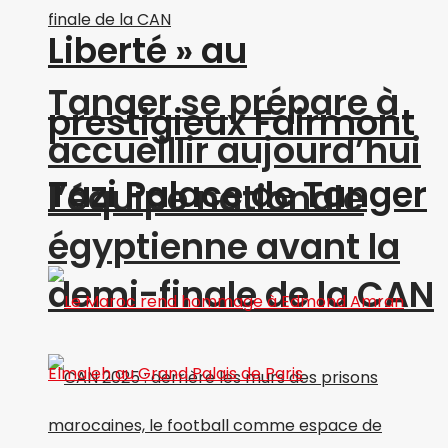
Liberté » au
Tanger se prépare à
prestigieux Fairmont
accueillir aujourd’hui
Tazi Palace de Tanger
l’équipe nationale
égyptienne avant la
demi-finale de la CAN