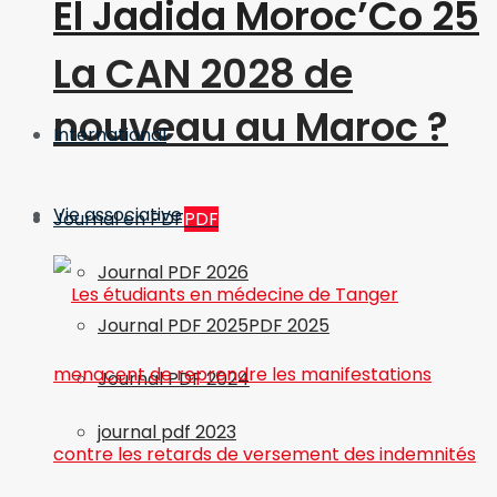
El Jadida Moroc’Co 25
La CAN 2028 de
nouveau au Maroc ?
International
Vie associative
Journal en PDF
PDF
Journal PDF 2026
Journal PDF 2025
PDF 2025
Journal PDF 2024
journal pdf 2023