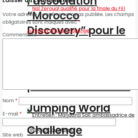
l’association
Laisser un commentaire
“Morocco
Votre adresse e-mail ne sera pas publiée.
Les champs
obligatoires sont indiqués avec
*
Discovery” pour le
Commentaire
*
développement du
tourisme de
Nal Zeroual qualifié
montagne
pour la finale du FEI
Economie
Nom
*
Jumping World
E-mail
*
Challenge
Site web