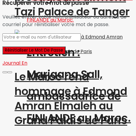
Récupérer votre mot de passe
Tazi Palace de Tanger
Veuillez entrer votre nom d'utilisateur ou adresse de
courriel pour réinitialiser votre mot de passe.
Entretien :
Journal En
Marjaana Sall,
Le Maroc rend
hommage à Edmond
ambassadrice de
Amran Elmaleh au
FINLANDE au Maroc.
Grand Palais de Paris