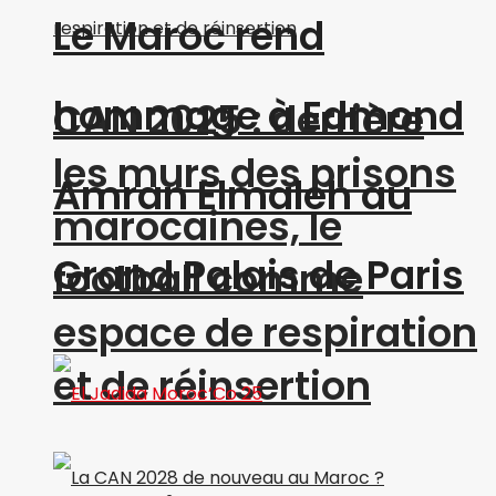
Le Maroc rend
hommage à Edmond
CAN 2025 : derrière
les murs des prisons
Amran Elmaleh au
marocaines, le
Grand Palais de Paris
football comme
espace de respiration
et de réinsertion