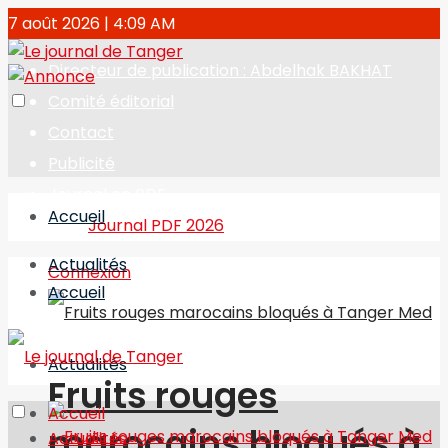
7 août 2026 | 4:09 AM
Directeur de publication : Abdelhak BAKHAT
Comité éditorial
Contact
Publicité
Journal en PDF
Accueil
Journal PDF 2026
Actualités
Connexion
Accueil
Actualités
Fruits rouges
Accueil
marocains bloqués à
Actualités