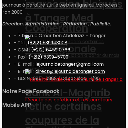
marocains bloqués
journaux à paraître sur le web en ligne au Maroc en
l’an 2000.
à Tanger Med
Direction, Administration , Rédaction , Publicité.
Coopération
– 7 bis, rue Omar ben Abdelaziz – Tanger
– Tél :
(+212) 539943008
interrégionale
– GSM :
(+212) 645910766
– Fax :
(+212) 539945709
– E-mail :
lejournaldetanger@gmail.com
– E-mail :
direct@lejournaldetanger.com
– I.S.S.N : 0851-0882 / Dépôt légal : 1/90
Bank Al-Maghrib
Notre Page Facebook
retire certaines
Mobile APP
coupures de la