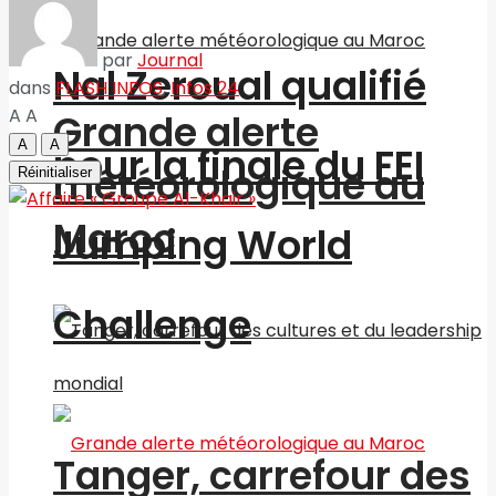
par
Journal
Nal Zeroual qualifié
dans
FLASH INFOS
,
Infos 24
A
A
Grande alerte
A
A
pour la finale du FEI
météorologique au
Réinitialiser
Maroc
Jumping World
Challenge
Tanger, carrefour des