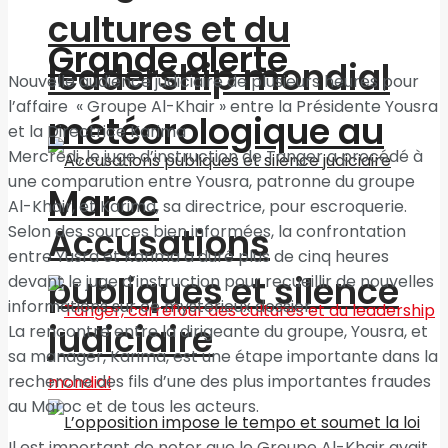
cultures et du
Grande alerte
leadership mondial
Nouvelle audience judiciaire de plusieurs heures pour
l’affaire « Groupe Al-Khair » entre la Présidente Yousra
météorologique au
et la Directrice Karima
Mercredi, le juge d’instruction de Tanger a procédé à
une comparution entre Yousra, patronne du groupe
Maroc
Al-Khair, et Karima, sa directrice, pour escroquerie.
Accusations
Selon des sources bien informées, la confrontation
entre Yusra et Karima a duré plus de cinq heures
publiques et silence
devant le juge d’instruction pour recueillir de nouvelles
informations sur ce mystérieux dossier.
judiciaire
La rencontre entre la dirigeante du groupe, Yousra, et
sa manager, Karima, est une étape importante dans la
recherche des fils d’une des plus importantes fraudes
au Maroc et de tous les acteurs.
Il est important de noter que le Groupe Al-Khair avait