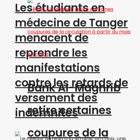
Les étudiants en
médecine de Tanger
menacent de
reprendre les
manifestations
contre les retards de
Bank Al-Maghrib
versement des
retire certaines
indemnités
coupures de la