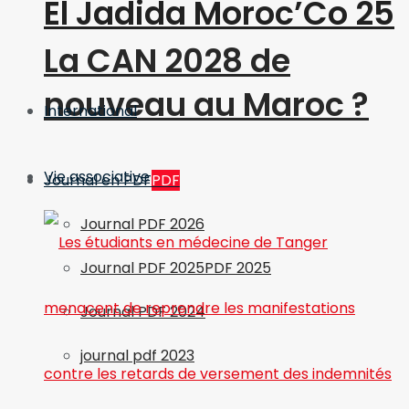
El Jadida Moroc’Co 25
La CAN 2028 de
nouveau au Maroc ?
International
Vie associative
Journal en PDF
PDF
Journal PDF 2026
Journal PDF 2025
PDF 2025
Journal PDF 2024
journal pdf 2023