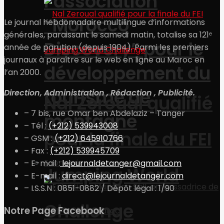
l’association
“Morocco
Le journal hebdomadaire multilingue d’informations
générales, paraissant le samedi matin, totalise sa 121ᵉ
Discovery” pour le
année de parution (depuis 1904). Parmi les premiers
journaux à paraître sur le web en ligne au Maroc en
développement du
l’an 2000.
tourisme de
Direction, Administration , Rédaction , Publicité.
Nal Zeroual qualifié
– 7 bis, rue Omar ben Abdelaziz – Tanger
montagne
– Tél :
(+212) 539943008
pour la finale du FEI
– GSM :
(+212) 645910766
– Fax :
(+212) 539945709
Economie
– E-mail :
lejournaldetanger@gmail.com
Jumping World
– E-mail :
direct@lejournaldetanger.com
– I.S.S.N : 0851-0882 / Dépôt légal : 1/90
Challenge
Notre Page Facebook