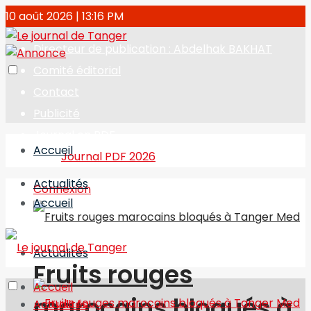
10 août 2026 | 13:16 PM
Directeur de publication : Abdelhak BAKHAT
Comité éditorial
Contact
Publicité
Journal en PDF
Accueil
Journal PDF 2026
Actualités
Connexion
Accueil
Actualités
Fruits rouges
Accueil
marocains bloqués à
Actualités