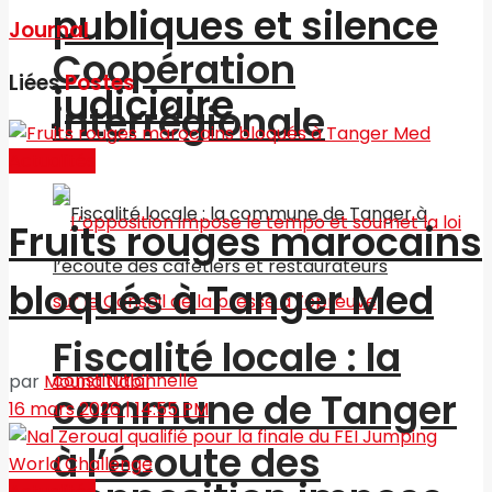
publiques et silence
Journal
Coopération
Liées
Postes
judiciaire
interrégionale
Actualités
Fruits rouges marocains
bloqués à Tanger Med
Fiscalité locale : la
par
Mouna Nabil
commune de Tanger
16 mars 2026 | 14:55 PM
à l’écoute des
Actualités