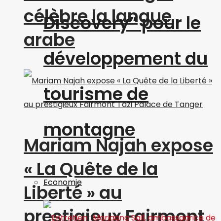
célèbre la langue
Discovery” pour le
arabe
développement du
tourisme de
montagne
Mariam Najah expose
« La Quête de la
Economie
Liberté » au
prestigieux Fairmont