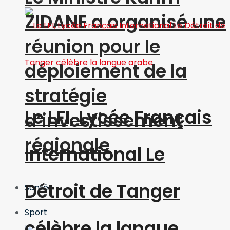
ZIDANE a organisé une
réunion pour le
déploiement de la
stratégie
Le LFI, Lycée Français
d’investissement
régionale
International Le
Détroit de Tanger
Santé
Sport
célèbre la langue