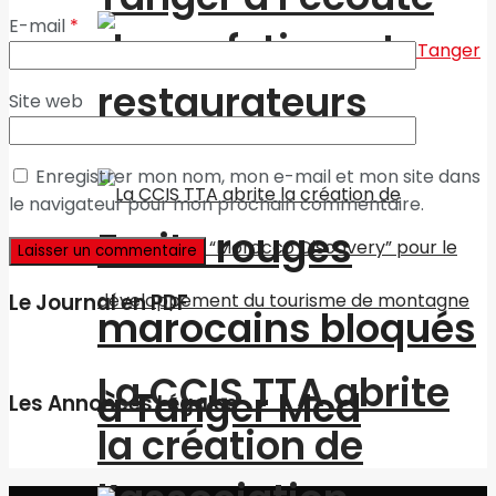
E-mail
*
des cafetiers et
restaurateurs
Site web
Enregistrer mon nom, mon e-mail et mon site dans
le navigateur pour mon prochain commentaire.
Fruits rouges
Le Journal en PDF
marocains bloqués
La CCIS TTA abrite
à Tanger Med
Les Annonces Légales
la création de