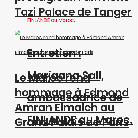
Tazi Palace de Tanger
Entretien :
Marjaana Sall,
Le Maroc rend
hommage à Edmond
ambassadrice de
Amran Elmaleh au
FINLANDE au Maroc.
Grand Palais de Paris