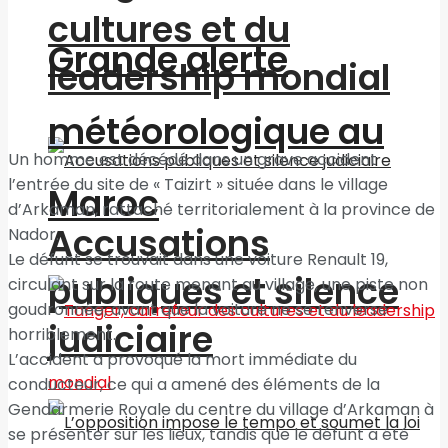
cultures et du
Grande alerte
leadership mondial
météorologique au
Un homme est décédé dans un grave accident
l’entrée du site de « Taizirt » située dans le village
Maroc
d’Arkaman, rattaché territorialement à la province de
Accusations
Nador.
Le défunt se trouvait dans une voiture Renault 19,
publiques et silence
circulant sur la route menant au village, une piste non
goudronnée, avant que la voiture ne se renverse
judiciaire
horriblement.
L’accident a provoqué la mort immédiate du
conducteur, ce qui a amené des éléments de la
Gendarmerie Royale du centre du village d’Arkaman à
se présenter sur les lieux, tandis que le défunt a été