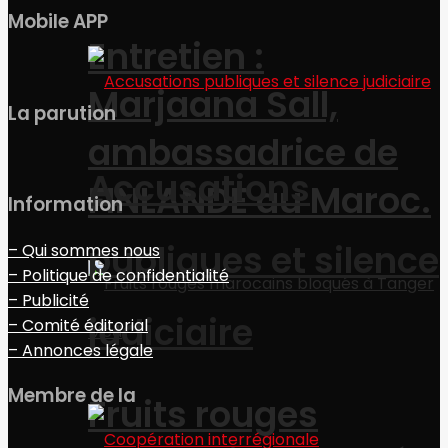
Mobile APP
Entretien :
Marjaana Sall,
La parution
ambassadrice de
Accusations
FINLANDE au Maroc.
Information
publiques et silence
– Qui sommes nous
– Politique de confidentialité
– Publicité
judiciaire
– Comité éditorial
– Annonces légale
Membre de la
Fruits rouges