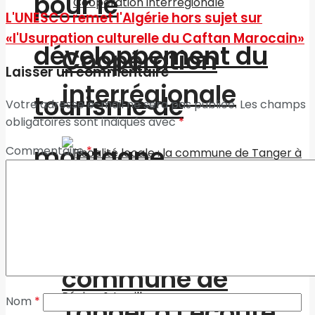
pour le
L'UNESCO remet l'Algérie hors sujet sur
«l'Usurpation culturelle du Caftan Marocain»
développement du
Coopération
Laisser un commentaire
interrégionale
tourisme de
Votre adresse e-mail ne sera pas publiée.
Les champs
obligatoires sont indiqués avec
*
montagne
Commentaire
*
Les Tendances Les Tags
Fiscalité locale : la
commune de
Région & La ville
Nom
*
Tanger à l’écoute