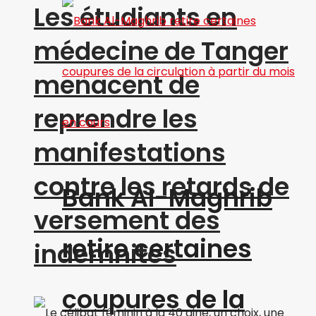
Les étudiants en
médecine de Tanger
menacent de
reprendre les
manifestations
contre les retards de
Bank Al-Maghrib
versement des
retire certaines
indemnités
coupures de la