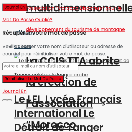
multidimensionnell
Mot De Passe Oublié?
Infos 24
Récupérer votre mot de passe
Culture
Veuillez entrer votre nom d'utilisateur ou adresse de
courriel pour réinitialiser votre mot de passe.
La CCIS TTA abrite
la création de
Journal En
Le LFI, Lycée Français
l’association
International Le
“Morocco
Détroit de Tanger