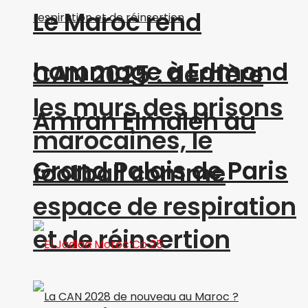
Le Maroc rend
hommage à Edmond
CAN 2025 : derrière
les murs des prisons
Amran Elmaleh au
marocaines, le
Grand Palais de Paris
football comme
espace de respiration
et de réinsertion