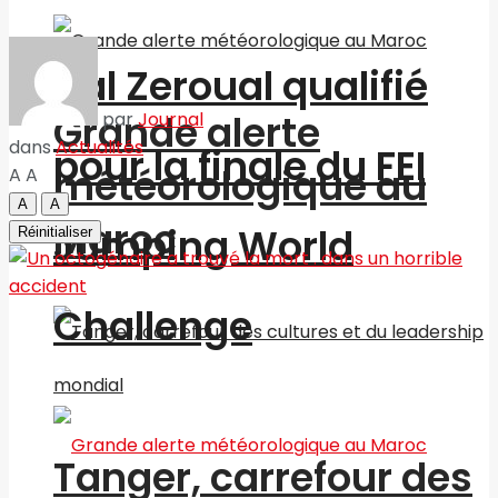
Nal Zeroual qualifié
Grande alerte
par
Journal
dans
Actualités
pour la finale du FEI
météorologique au
A
A
A
A
Maroc
Jumping World
Réinitialiser
Challenge
Tanger, carrefour des