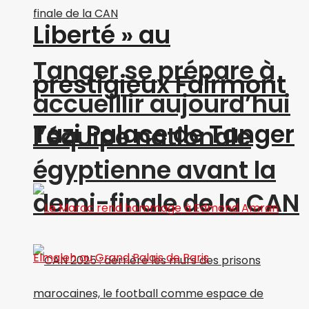
Liberté » au
Tanger se prépare à
prestigieux Fairmont
accueillir aujourd’hui
Tazi Palace de Tanger
l’équipe nationale
égyptienne avant la
demi-finale de la CAN