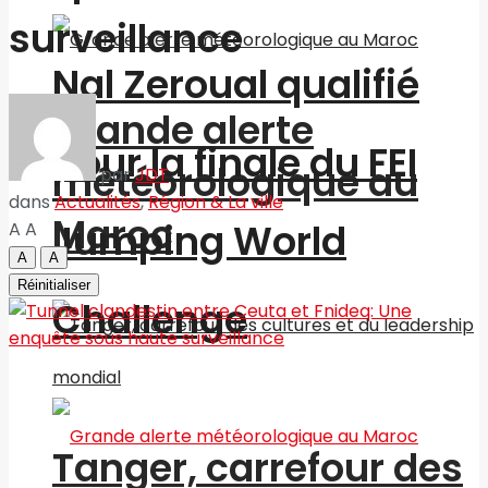
surveillance
Nal Zeroual qualifié
Grande alerte
pour la finale du FEI
météorologique au
par
JDT
dans
Actualités
,
Région & La ville
Maroc
Jumping World
A
A
A
A
Réinitialiser
Challenge
Tanger, carrefour des