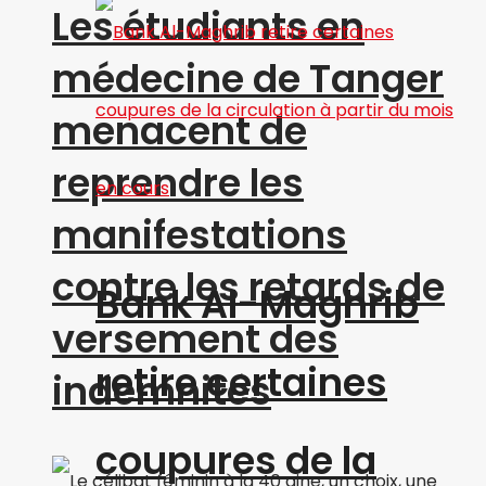
Les étudiants en
médecine de Tanger
menacent de
reprendre les
manifestations
contre les retards de
Bank Al-Maghrib
versement des
retire certaines
indemnités
coupures de la