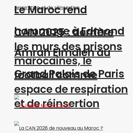
Le Maroc rend
hommage à Edmond
CAN 2025 : derrière
les murs des prisons
Amran Elmaleh au
marocaines, le
Grand Palais de Paris
football comme
espace de respiration
et de réinsertion