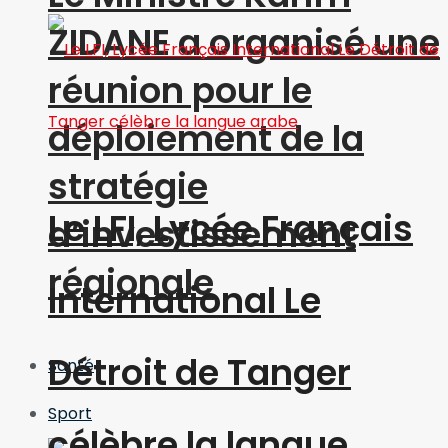
ZIDANE a organisé une
réunion pour le
déploiement de la
stratégie
Le LFI, Lycée Français
d’investissement
régionale
International Le
Détroit de Tanger
Santé
Sport
célèbre la langue