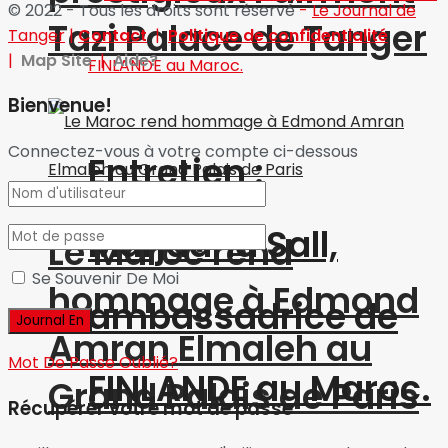
© 2022 - Tous les droits sont réservé
-
Le Journal de
Tazi Palace de Tanger
Tanger
|
Contact
|
Politique de confidentialité
|
Map Site
|
Aide?
Bienvenue!
Connectez-vous à votre compte ci-dessous
Entretien :
Marjaana Sall,
Le Maroc rend
Se Souvenir De Moi
hommage à Edmond
ambassadrice de
Amran Elmaleh au
Mot De Passe Oublié?
FINLANDE au Maroc.
Grand Palais de Paris
Récupérer votre mot de passe