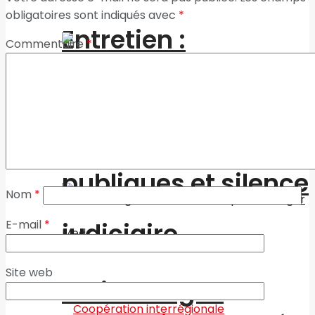
obligatoires sont indiqués avec
*
Entretien :
Commentaire
*
Marjaana Sall,
ambassadrice de
Accusations
FINLANDE au Maroc.
publiques et silence
Nom
*
judiciaire
E-mail
*
Site web
Fruits rouges