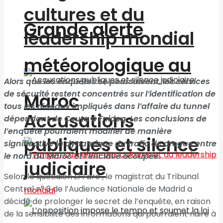
cultures et du
Grande alerte
leadership mondial
météorologique au
Alors que les enquêtes se poursuivent, les services
de sécurité restent concentrés sur l’identification de
Maroc
tous les réseaux impliqués dans l’affaire du tunnel
Accusations
dépendant de Ceuta à Fnideq. Les conclusions de
l’enquête pourraient modifier de manière
publiques et silence
significative la dynamique du trafic de drogue entre
le nord du Maroc et l’enclave occupée.
judiciaire
Selon le quotidien
El Faro
, le magistrat du Tribunal
Central n° 3 de l’Audience Nationale de Madrid a
décidé de prolonger le secret de l’enquête, en raison
de la sensibilité des informations qui pourraient nuire à