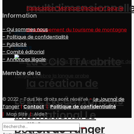
multidimensionnell
Information
– Qui sommes nous
Infos 24
– Politique de confidentialité
– Publicité
Culture
– Comité éditorial
La CCIS TTA abrite
– Annonces légale
Membre de la
la création de
Le LFI, Lycée Français
© 2022 - Tous les droits sont réservé
-
Le Journal de
l’association
Tanger
|
Contact
|
Politique de confidentialité
International Le
|
Map Site
|
Aide?
“Morocco
Détroit de Tanger