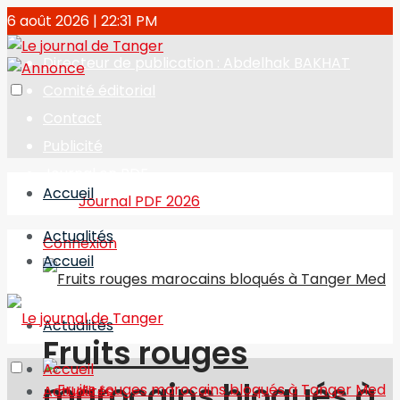
6 août 2026 | 22:31 PM
Directeur de publication : Abdelhak BAKHAT
Comité éditorial
Contact
Publicité
Journal en PDF
Accueil
Journal PDF 2026
Actualités
Connexion
Accueil
Actualités
Fruits rouges
Accueil
marocains bloqués à
Actualités