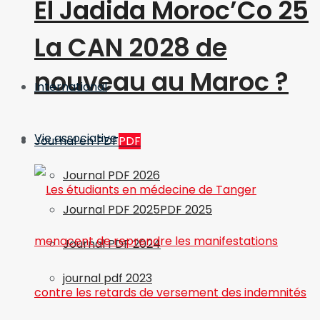
El Jadida Moroc’Co 25
La CAN 2028 de
nouveau au Maroc ?
International
Vie associative
Journal en PDF
PDF
Journal PDF 2026
Journal PDF 2025
PDF 2025
Journal PDF 2024
journal pdf 2023