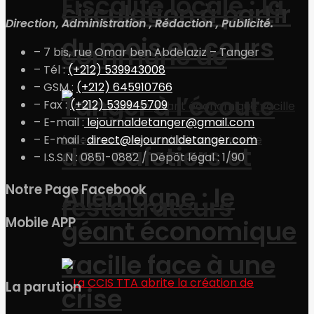
Fiscalité locale : la
circulation à partir
Direction, Administration , Rédaction , Publicité.
du mois en cours
commune de
– 7 bis, rue Omar ben Abdelaziz – Tanger
– Tél :
(+212) 539943008
– GSM :
(+212) 645910766
Tanger à l’écoute
– Fax :
(+212) 539945709
– E-mail :
lejournaldetanger@gmail.com
– E-mail :
direct@lejournaldetanger.com
des cafetiers et
– I.S.S.N : 0851-0882 / Dépôt légal : 1/90
Notre Page Facebook
Allemagne : le
restaurateurs
Mobile APP
géant économique
vacille face à une
La parution
crise