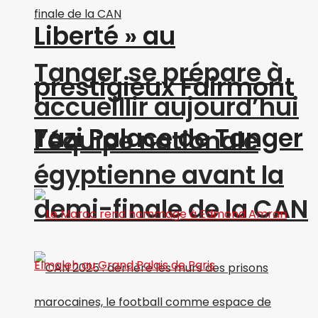
Liberté » au
Tanger se prépare à
prestigieux Fairmont
accueillir aujourd’hui
Tazi Palace de Tanger
l’équipe nationale
égyptienne avant la
demi-finale de la CAN