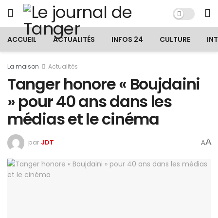
ACCUEIL
ACTUALITÉS
INFOS 24
CULTURE
IN
La maison
Actualités
Tanger honore « Boujdaini
» pour 40 ans dans les
médias et le cinéma‎
A
par
JDT
A