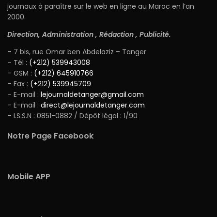
journaux à paraître sur le web en ligne au Maroc en l’an
2000.
Direction, Administration , Rédaction , Publicité.
– 7 bis, rue Omar ben Abdelaziz – Tanger
– Tél :
(+212) 539943008
– GSM :
(+212) 645910766
– Fax :
(+212) 539945709
– E-mail :
lejournaldetanger@gmail.com
– E-mail :
direct@lejournaldetanger.com
– I.S.S.N : 0851-0882 / Dépôt légal : 1/90
Notre Page Facebook
Mobile APP