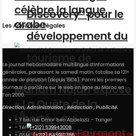
célèbre la langue
Discovery” pour le
arabe
Les Annonces Légales
développement du
tourisme de
Le journal hebdomadaire multilingue d’informations
générales, paraissant le samedi matin, totalise sa 121ᵉ
montagne
année de parution (depuis 1904). Parmi les premiers
Mariam Najah expose
journaux à paraître sur le web en ligne au Maroc en
l’an 2000.
« La Quête de la
Direction, Administration , Rédaction , Publicité.
Economie
Liberté » au
– 7 bis, rue Omar ben Abdelaziz – Tanger
– Tél :
(+212) 539943008
prestigieux Fairmont
– GSM :
(+212) 645910766