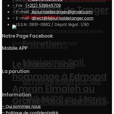
– Fax :
(+212) 539945709
Tazi Palace de Tanger
– E-mail :
lejournaldetanger@gmail.com
– E-mail :
direct@lejournaldetanger.com
– I.S.S.N : 0851-0882 / Dépôt légal : 1/90
Notre Page Facebook
Entretien :
Mobile APP
Marjaana Sall,
Le Maroc rend
La parution
hommage à Edmond
ambassadrice de
Amran Elmaleh au
Information
FINLANDE au Maroc.
Grand Palais de Paris
– Qui sommes nous
– Politique de confidentialité