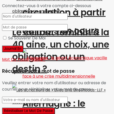
Connectez-vous à votre compte ci-dessous
circulation à partir
du mois en cours
Le célibat féminin à la
Se Souvenir De Moi
40 aine, un choix, une
obligation ou un
Mot De Passe Oublié?
destin ?
Récupérer votre mot de passe
Veuillez entrer votre nom d'utilisateur ou adresse de
courriel pour réinitialiser votre mot de passe.
Allemagne : le