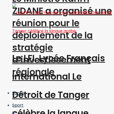
ZIDANE a organisé une
réunion pour le
déploiement de la
stratégie
Le LFI, Lycée Français
d’investissement
régionale
International Le
Détroit de Tanger
Santé
Sport
célèbre la langue