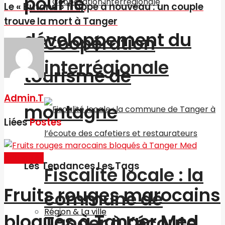
pour le
Le « Butane » frappe à nouveau : un couple
trouve la mort à Tanger
développement du
Coopération
interrégionale
tourisme de
Admin.T
montagne
Liées
Postes
Actualités
Les Tendances Les Tags
Fiscalité locale : la
Fruits rouges marocains
commune de
Région & La ville
bloqués à Tanger Med
Tanger à l’écoute