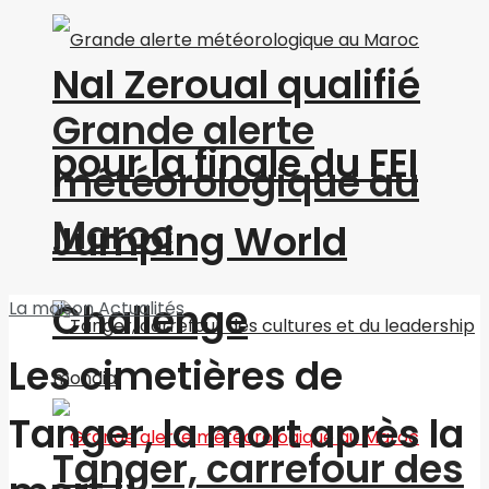
Nal Zeroual qualifié
Grande alerte
pour la finale du FEI
météorologique au
Maroc
Jumping World
Challenge
La maison
Actualités
Les cimetières de
Tanger, la mort après la
Tanger, carrefour des