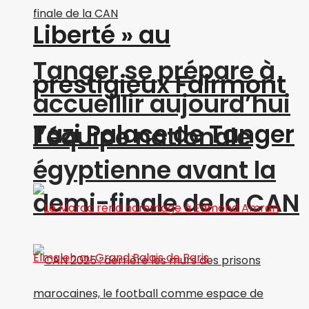
Liberté » au
Tanger se prépare à
prestigieux Fairmont
accueillir aujourd’hui
Tazi Palace de Tanger
l’équipe nationale
égyptienne avant la
demi-finale de la CAN