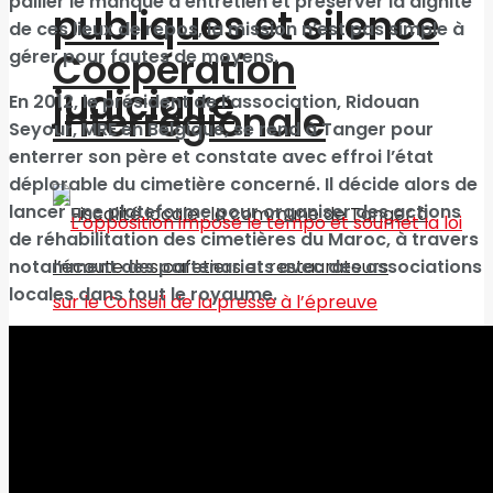
pallier le manque d’entretien et préserver la dignité
publiques et silence
de ces lieux de repos, la mission n’est pas simple à
Coopération
gérer pour fautes de moyens.
judiciaire
En 2012, le président de l’association, Ridouan
interrégionale
Seyour, MRE en Belgique, se rend à Tanger pour
enterrer son père et constate avec effroi l’état
déplorable du cimetière concerné. Il décide alors de
lancer une plateforme pour organiser des actions
de réhabilitation des cimetières du Maroc, à travers
notamment des partenariats avec des associations
locales dans tout le royaume.
Fiscalité locale : la
commune de Tanger
à l’écoute des