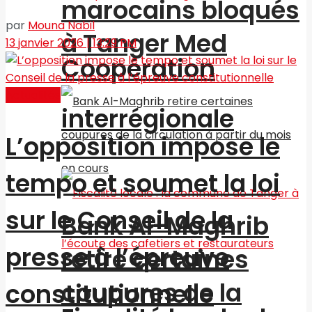
marocains bloqués
par
Mouna Nabil
à Tanger Med
13 janvier 2026 | 13:29 PM
Coopération
Actualités
interrégionale
L’opposition impose le
tempo et soumet la loi
sur le Conseil de la
Bank Al-Maghrib
presse à l’épreuve
retire certaines
coupures de la
constitutionnelle