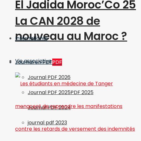
El Jadida Moroc’Co 25
La CAN 2028 de
nouveau au Maroc ?
International
Vie associative
Journal en PDF
PDF
Journal PDF 2026
Journal PDF 2025
PDF 2025
Journal PDF 2024
journal pdf 2023