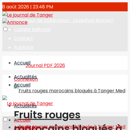
8 août 2026 | 23:48 PM
Directeur de publication : Abdelhak BAKHAT
Comité éditorial
Contact
Publicité
Journal en PDF
Accueil
Journal PDF 2026
Actualités
Connexion
Accueil
Actualités
Fruits rouges
Accueil
marocains bloqués à
Actualités