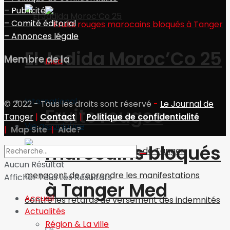
– Publicité
– Comité éditorial
– Annonces légale
El Jadida Moroc’Co 25
Membre de la
International
© 2022 - Tous les droits sont réservé
-
Le Journal de
Fruits rouges
Tanger
|
Contact
|
Politique de confidentialité
Vie associative
|
Map Site
|
Aide?
marocains bloqués
Aucun Résultat
Afficher Tous Les Résultats
à Tanger Med
Accueil
Actualités
Région & La ville