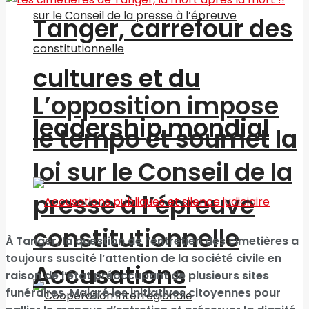
Tanger, carrefour des
cultures et du
L’opposition impose
leadership mondial
le tempo et soumet la
loi sur le Conseil de la
presse à l’épreuve
constitutionnelle
À Tanger, la question de l’entretien des cimetières a
toujours suscité l’attention de la société civile en
Accusations
raison de l’état préoccupant de plusieurs sites
funéraires. Malgré les initiatives citoyennes pour