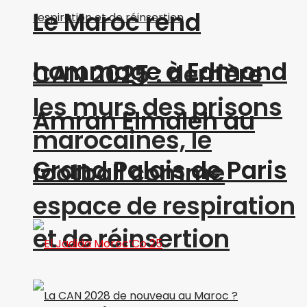
Le Maroc rend
hommage à Edmond
CAN 2025 : derrière
les murs des prisons
Amran Elmaleh au
marocaines, le
Grand Palais de Paris
football comme
espace de respiration
et de réinsertion