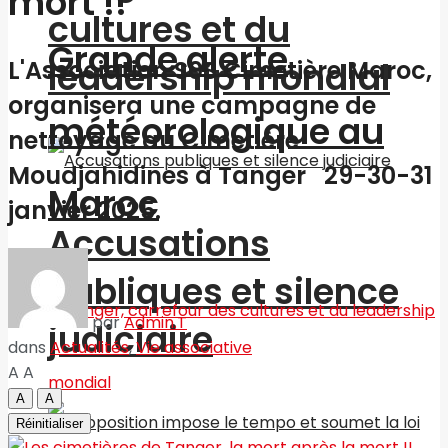
mort !!
cultures et du
Grande alerte
leadership mondial
L'Association S0S Cimetière Maroc,
organisera une campagne de
météorologique au
nettoyage au Cimetière
Moudjahidines à Tanger 29-30-31
Maroc
janvier 2025.
Accusations
publiques et silence
par
Admin.T
judiciaire
dans
Actualités
,
Vie associative
A
A
A
A
Réinitialiser