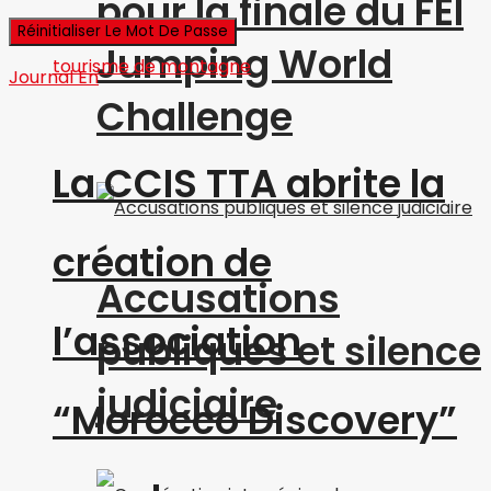
pour la finale du FEI
Jumping World
Journal En
Challenge
La CCIS TTA abrite la
création de
Accusations
l’association
publiques et silence
judiciaire
“Morocco Discovery”