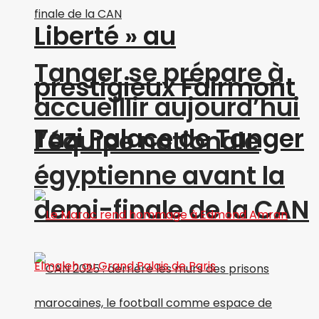
Liberté » au
Tanger se prépare à
prestigieux Fairmont
accueillir aujourd’hui
Tazi Palace de Tanger
l’équipe nationale
égyptienne avant la
demi-finale de la CAN