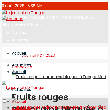
9 août 2026 | 8:38 AM
Directeur de publication : Abdelhak BAKHAT
Comité éditorial
Contact
Publicité
Journal en PDF
Accueil
Journal PDF 2026
Actualités
Connexion
Accueil
Actualités
Fruits rouges
Accueil
marocains bloqués à
Actualités