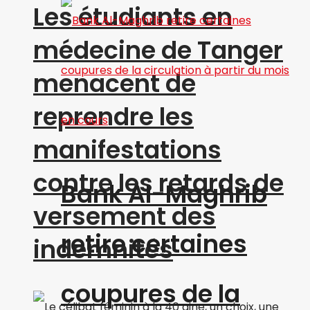
Les étudiants en
médecine de Tanger
menacent de
reprendre les
manifestations
contre les retards de
Bank Al-Maghrib
versement des
retire certaines
indemnités
coupures de la