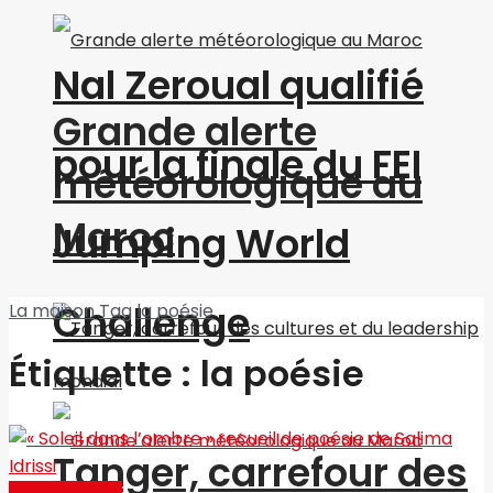
Nal Zeroual qualifié
Grande alerte
pour la finale du FEI
météorologique au
Maroc
Jumping World
Challenge
La maison
Tag
la poésie
Étiquette :
la poésie
Tanger, carrefour des