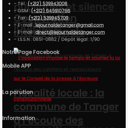
publiques et silence
– Tél :
(+212) 539943008
– GSM :
(+212) 645910766
Coopération
– Fax :
(+212) 539945709
judiciaire
– E-mail :
lejournaldetanger@gmail.com
interrégionale
– E-mail :
direct@lejournaldetanger.com
– I.S.S.N : 0851-0882 / Dépôt légal : 1/90
Notre Page Facebook
Mobile APP
Fiscalité locale : la
La parution
commune de Tanger
à l’écoute des
Information