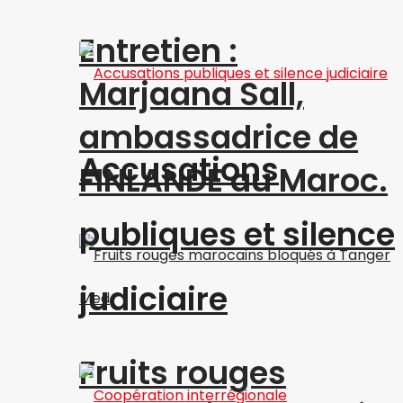
Entretien :
Marjaana Sall,
ambassadrice de
Accusations
FINLANDE au Maroc.
publiques et silence
judiciaire
Fruits rouges