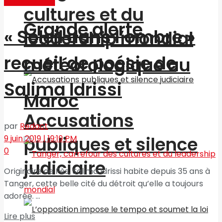
Art & Culture
cultures et du
Grande alerte
« Soleil dans l’ombre »
leadership mondial
recueil de poésie de
météorologique au
Salima Idrissi
Maroc
Accusations
par
Redact
publiques et silence
9 juin 2019 | 19:19 PM
0
judiciaire
Originaire de Fès, Salima Idrissi habite depuis 35 ans à
Tanger, cette belle cité du détroit qu’elle a toujours
adorée. ...
Lire plus