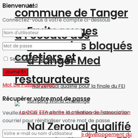
Bienvenue!
commune de Tanger
Connectez-vous à votre compte ci-dessous
Fruits rouges
à l’écoute des
marocains bloqués
cafetiers et
à Tanger Med
Se Souvenir De Moi
restaurateurs
Mot De Passe Oublié?
Récupérer votre mot de passe
Veuillez entrer votre nom d'utilisateur ou adresse de
courriel pour réinitialiser votre mot de passe.
Nal Zeroual qualifié