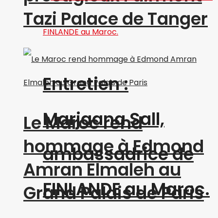
Tazi Palace de Tanger
Entretien :
Marjaana Sall,
Le Maroc rend
hommage à Edmond
ambassadrice de
Amran Elmaleh au
FINLANDE au Maroc.
Grand Palais de Paris