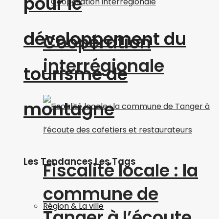
pour le
développement du
Coopération
interrégionale
tourisme de
montagne
Les Tendances Les Tags
Fiscalité locale : la
commune de
Région & La ville
Tanger à l’écoute