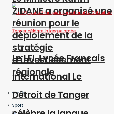
ZIDANE a organisé une
réunion pour le
déploiement de la
stratégie
Le LFI, Lycée Français
d’investissement
régionale
International Le
Détroit de Tanger
Santé
Sport
célèbre la langue