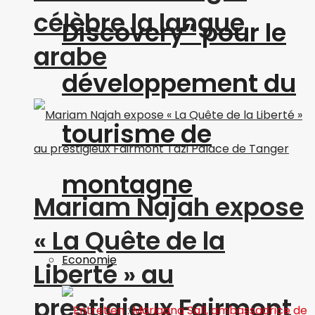
célèbre la langue
Discovery” pour le
arabe
développement du
tourisme de
montagne
Mariam Najah expose
« La Quête de la
Economie
Liberté » au
prestigieux Fairmont