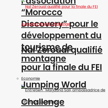
l’association
“Morocco
Discovery” pour le
développement du
tourisme de
Nal Zeroual qualifié
montagne
pour la finale du FEI
Economie
Jumping World
Challenge