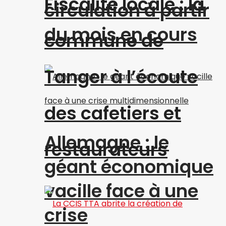
Fiscalité locale : la
circulation à partir
du mois en cours
commune de
Tanger à l’écoute
des cafetiers et
Allemagne : le
restaurateurs
géant économique
vacille face à une
crise