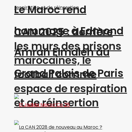
Le Maroc rend
hommage à Edmond
CAN 2025 : derrière
les murs des prisons
Amran Elmaleh au
marocaines, le
Grand Palais de Paris
football comme
espace de respiration
et de réinsertion