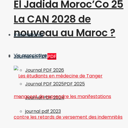
El Jadida Moroc’Co 25
La CAN 2028 de
nouveau au Maroc ?
International
Vie associative
Journal en PDF
PDF
Journal PDF 2026
Journal PDF 2025
PDF 2025
Journal PDF 2024
journal pdf 2023