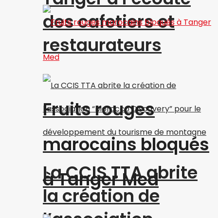
des cafetiers et
restaurateurs
Fruits rouges
marocains bloqués
La CCIS TTA abrite
à Tanger Med
la création de