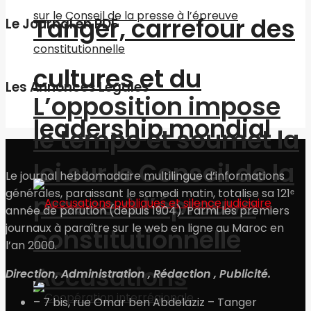
Tanger, carrefour des
Le Journal en PDF
cultures et du
Les Annonces Légales
L’opposition impose
leadership mondial
le tempo et soumet la
loi sur le Conseil de la
Le journal hebdomadaire multilingue d’informations
générales, paraissant le samedi matin, totalise sa 121ᵉ
presse à l’épreuve
année de parution (depuis 1904). Parmi les premiers
journaux à paraître sur le web en ligne au Maroc en
constitutionnelle
l’an 2000.
Accusations
Direction, Administration , Rédaction , Publicité.
– 7 bis, rue Omar ben Abdelaziz – Tanger