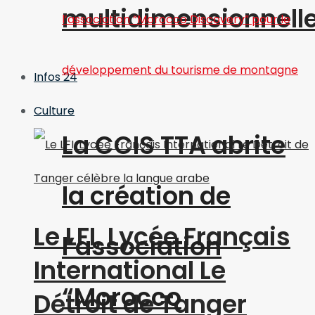
multidimensionnell
Infos 24
Culture
La CCIS TTA abrite
la création de
Le LFI, Lycée Français
l’association
International Le
“Morocco
Détroit de Tanger