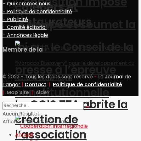
L’opposition impose
cafetiers et
– Qui sommes nous
– Politique de confidentialité
restaurateurs
– Publicité
le tempo et soumet la
– Comité éditorial
– Annonces légale
loi sur le Conseil de la
Membre de la
presse à l’épreuve
© 2022 - Tous les droits sont réservé
-
Le Journal de
Tanger
|
Contact
|
Politique de confidentialité
constitutionnelle
|
Map Site
|
Aide?
La CCIS TTA abrite la
Aucun Résultat
création de
Afficher Tous Les Résultats
l’association
Accueil