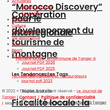
Actualités
“Morocco Discovery”
Région & La ville
Coopération
Economie
pour le
Infos 24
Culture
développement du
interrégionale
International
Vie associative
tourisme de
Santé
Sport
montagne
Journal en PDF
Journal PDF 2026
Journal PDF 2025
Les Tendances Les Tags
Journal PDF 2024
journal pdf 2023
Région & La ville
© 2022 - Tous les droits sont réservé
-
Le Journal de
Tanger
|
Contact
|
Politique de confidentialité
Fiscalité locale : la
|
Map Site
|
Aide?