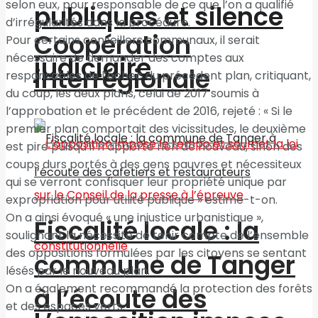
selon eux, pour responsable de ce que l’on a qualifié
publiques et silence
d’irrégularités dans la procédure.
Coopération
Pour certains conseillers communaux, il serait
nécessaire de demander des comptes aux
judiciaire
interrégionale
responsables de l’échec du précédent plan, critiquant,
du coup, les deux plans, celui de 2017 soumis à
l’approbation et le précédent de 2016, rejeté : « Si le
premier plan comportait des vicissitudes, le deuxième
est pire puisqu’il n’apporte rien de nouveau, sinon des
coups durs portés à des gens pauvres et nécessiteux
qui se verront confisquer leur propriété unique par
expropriation pour utilité publique » estime-t-on.
On a ainsi évoqué « une injustice urbanistique »,
Fiscalité locale : la
soulignant la nécessité de tenir compte de l’ensemble
des oppositions formulées par les citoyens se sentant
commune de Tanger
lésés par le nouveau plan.
On a également recommandé la protection des forêts
à l’écoute des
et des espaces verts.