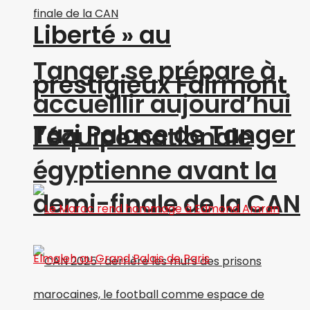
Liberté » au
Tanger se prépare à
prestigieux Fairmont
accueillir aujourd’hui
Tazi Palace de Tanger
l’équipe nationale
égyptienne avant la
demi-finale de la CAN