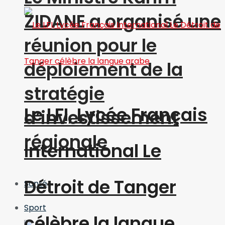
ZIDANE a organisé une
réunion pour le
déploiement de la
stratégie
Le LFI, Lycée Français
d’investissement
régionale
International Le
Détroit de Tanger
Santé
Sport
célèbre la langue