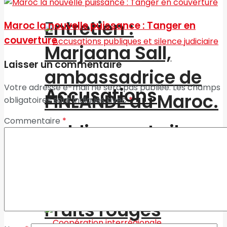
Entretien :
Maroc la nouvelle puissance : Tanger en
couverture
Marjaana Sall,
Laisser un commentaire
ambassadrice de
Votre adresse e-mail ne sera pas publiée.
Les champs
Accusations
FINLANDE au Maroc.
obligatoires sont indiqués avec
*
Commentaire
*
publiques et silence
judiciaire
Fruits rouges