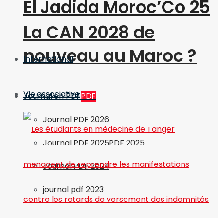
El Jadida Moroc’Co 25
La CAN 2028 de
nouveau au Maroc ?
International
Vie associative
Journal en PDF
PDF
Journal PDF 2026
Journal PDF 2025
PDF 2025
Journal PDF 2024
journal pdf 2023