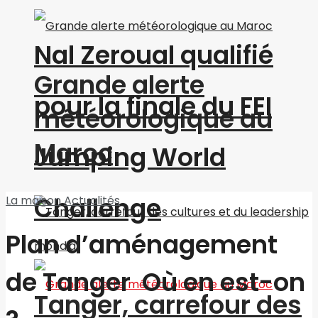
Nal Zeroual qualifié
Grande alerte
pour la finale du FEI
météorologique au
Maroc
Jumping World
Challenge
La maison
Actualités
Plan d’aménagement
de Tanger Où en est-on
Tanger, carrefour des