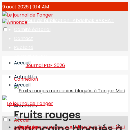
9 août 2026 | 9:14 AM
Directeur de publication : Abdelhak BAKHAT
Comité éditorial
Contact
Publicité
Journal en PDF
Accueil
Journal PDF 2026
Actualités
Connexion
Accueil
Actualités
Fruits rouges
Accueil
marocains bloqués à
Actualités