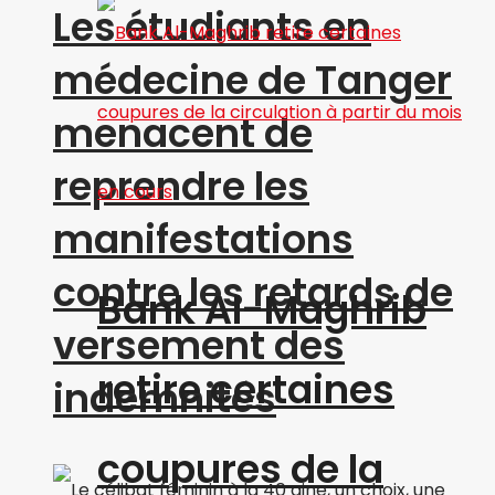
Les étudiants en
médecine de Tanger
menacent de
reprendre les
manifestations
contre les retards de
Bank Al-Maghrib
versement des
retire certaines
indemnités
coupures de la