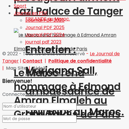
Sport
Tazi Palace de Tanger
Journal en PDF
Journal PDF 2026
Journal PDF 2025
Journal PDF 2024
journal pdf 2023
Entretien :
© 2022 - Tous les droits sont réservé
-
Le Journal de
Tanger
|
Contact
|
Politique de confidentialité
Marjaana Sall,
|
Map Site
|
Aide?
Le Maroc rend
Bienvenue!
hommage à Edmond
ambassadrice de
Connectez-vous à votre compte ci-dessous
Amran Elmaleh au
FINLANDE au Maroc.
Grand Palais de Paris