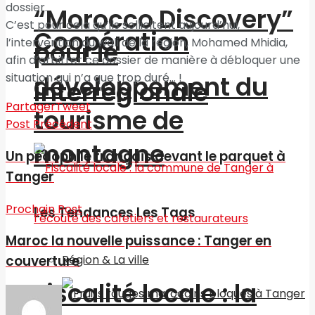
dossier.
“Morocco Discovery”
C’est pour cela qu’ils sollicitent aujourd’hui,
Coopération
l’intervention du wali de la région, Mohamed Mhidia,
pour le
afin d’arbitrer ce dossier de manière à débloquer une
développement du
situation qui n’a que trop duré… !
interrégionale
Partager
Tweet
tourisme de
Post Précédent
montagne
Un pédophile français devant le parquet à
Tanger
Prochain Post
Les Tendances Les Tags
Maroc la nouvelle puissance : Tanger en
Région & La ville
couverture
Fiscalité locale : la