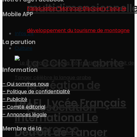
multidimensionnell
Mobile APP
Infos 24
La parution
Culture
La CCIS TTA abrite
Information
la création de
– Qui sommes nous
– Politique de confidentialité
Le LFI, Lycée Français
– Publicité
l’association
– Comité éditorial
International Le
– Annonces légale
“Morocco
Membre de la
Détroit de Tanger