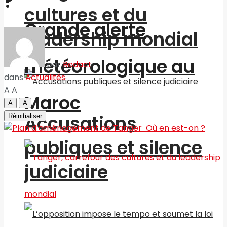
?
cultures et du
Grande alerte
leadership mondial
météorologique au
par
Redact
dans
Actualités
A
A
Maroc
A
A
Accusations
Réinitialiser
publiques et silence
judiciaire