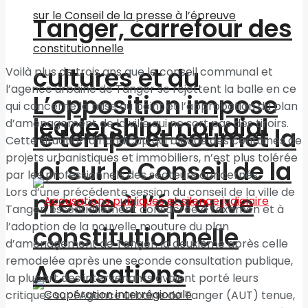
Tanger, carrefour des
cultures et du
Voilà plus de trois ans que le conseil communal et
l’agence urbaine de Tanger se rejettent la balle en ce
L’opposition impose
qui concerne la mise au point et l’approbation du plan
leadership mondial
d’aménagement de la ville qui ne sort pas des tiroirs.
le tempo et soumet la
Cette situation d’handicap qui bloque des centaines de
projets urbanistiques et immobiliers, n’est plus tolérée
loi sur le Conseil de la
par les professionnels des secteurs concernés.
Lors d’une précédente session du conseil de la ville de
presse à l’épreuve
Tanger, essentiellement consacrée à l’examen et à
l’adoption de la nouvelle mouture du plan
constitutionnelle
d’aménagement de Tanger, la deuxième après celle
remodelée après une seconde consultation publique,
Accusations
la plupart des intervenants avaient porté leurs
critiques sur l’Agence urbaine de Tanger (AUT) tenue,