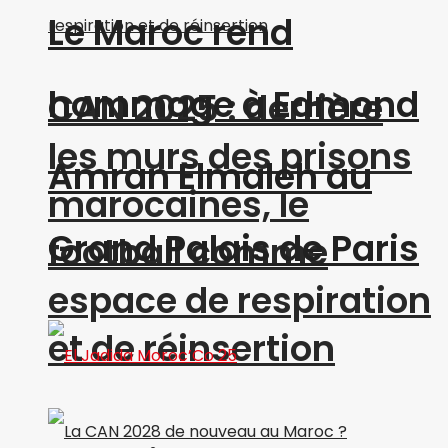
Le Maroc rend
hommage à Edmond
CAN 2025 : derrière
les murs des prisons
Amran Elmaleh au
marocaines, le
Grand Palais de Paris
football comme
espace de respiration
et de réinsertion