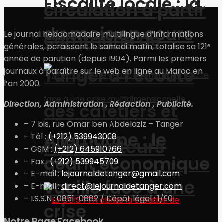
Fiscalité locale : la
circulation à partir
du mois en cours
commune de
Le journal hebdomadaire multilingue d’informations
générales, paraissant le samedi matin, totalise sa 121ᵉ
année de parution (depuis 1904). Parmi les premiers
Tanger à l’écoute
journaux à paraître sur le web en ligne au Maroc en
l’an 2000.
Direction, Administration , Rédaction , Publicité.
des cafetiers et
– 7 bis, rue Omar ben Abdelaziz – Tanger
Allemagne : le
– Tél :
(+212) 539943008
restaurateurs
– GSM :
(+212) 645910766
géant économique
– Fax :
(+212) 539945709
– E-mail :
lejournaldetanger@gmail.com
vacille face à une
– E-mail :
direct@lejournaldetanger.com
– I.S.S.N : 0851-0882 / Dépôt légal : 1/90
crise
Notre Page Facebook