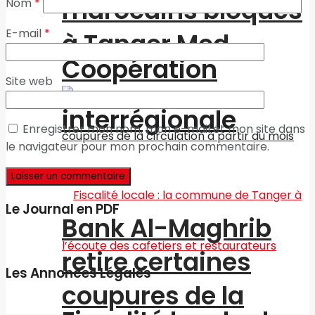
marocains bloqués
Nom
*
E-mail
*
à Tanger Med
Coopération
Site web
interrégionale
Enregistrer mon nom, mon e-mail et mon site dans
le navigateur pour mon prochain commentaire.
Le Journal en PDF
Bank Al-Maghrib
retire certaines
Les Annonces Légales
coupures de la