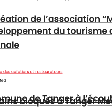
création de l’association 
éveloppement du tourisme
onale
ommune de Tanger à l’écou
ains bloqués à Tanger Me