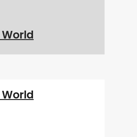
g World
g World