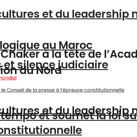
cultures et du leadership
logique au Maroc
Chaker à la tête de l’Aca
et silence judiciaire
tion du Nord
cultures et du leadership
tempo et soumet la loi su
onstitutionnelle