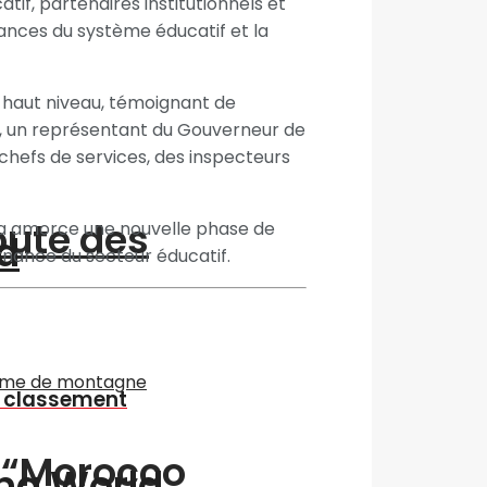
tif, partenaires institutionnels et
mances du système éducatif et la
 haut niveau, témoignant de
on, un représentant du Gouverneur de
 chefs de services, des inspecteurs
oute des
ma amorce une nouvelle phase de
d
rnance du secteur éducatif.
u classement
n “Morocco
ing World