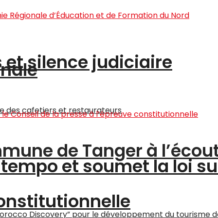
et silence judiciaire
onale
ommune de Tanger à l’écou
tempo et soumet la loi su
onstitutionnelle