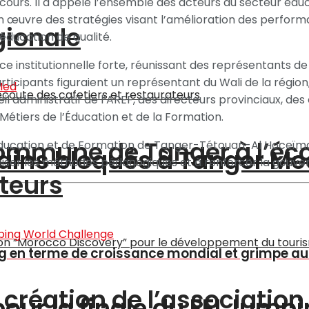
cours. Il a appelé l’ensemble des acteurs du secteur éduca
 en œuvre des stratégies visant l’amélioration des perfor
gionale
 éducation de qualité.
institutionnelle forte, réunissant des représentants de
rticipants figuraient un représentant du Wali de la régi
 administratif de l’AREF, des directeurs provinciaux, des
étiers de l’Éducation et de la Formation.
a commune de Tanger à l’éc
d’Éducation et de Formation de Tanger-Tétouan-Al Hoceï
ains bloqués à Tanger Me
iser les méthodes pédagogiques et à renforcer la gouve
ateurs
ng en terme de croissance mondial et grimpe a
a création de l’associatio
pour la finale du FEI Jump