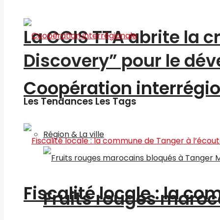
La CCIS TTA abrite la 
Discovery” pour le d
Coopération interrégi
Les Tendances Les Tags
Région & La ville
Fiscalité locale : la c
Fruits rouges maroc