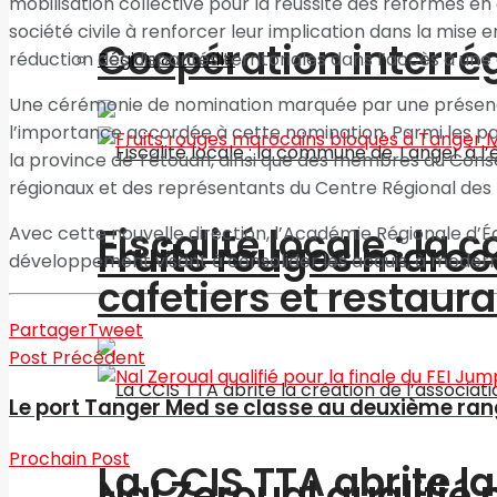
mobilisation collective pour la réussite des réformes en 
société civile à renforcer leur implication dans la mise
Coopération interré
Région & La ville
réduction des disparités territoriales dans l’accès à une
Une cérémonie de nomination marquée par une présence 
l’importance accordée à cette nomination. Parmi les pa
la province de Tétouan, ainsi que des membres du Conseil
régionaux et des représentants du Centre Régional des M
Fiscalité locale : l
Avec cette nouvelle direction, l’Académie Régionale 
Fruits rouges maroc
développement visant à consolider les acquis, à modern
cafetiers et restaur
Partager
Tweet
Post Précédent
Le port Tanger Med se classe au deuxième ra
Prochain Post
La CCIS TTA abrite l
Nal Zeroual qualifié 