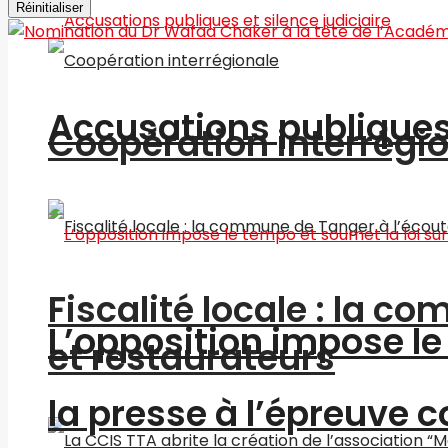
Réinitialiser
Accusations publiques 
Coopération interrégi
Fiscalité locale : la c
L’opposition impose le 
et restaurateurs
la presse à l’épreuve c