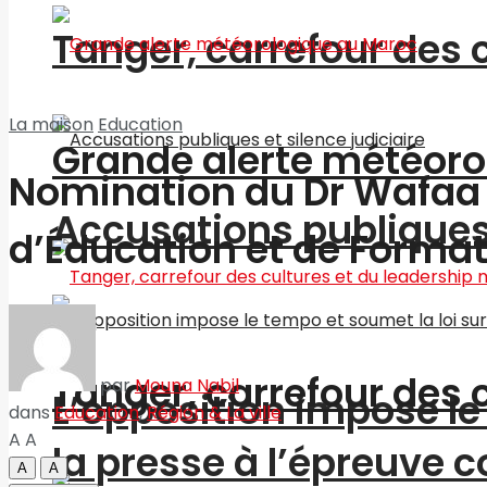
Tanger, carrefour des 
La maison
Education
Grande alerte météoro
Nomination du Dr Wafaa 
Accusations publiques 
d’Éducation et de Forma
Tanger, carrefour des 
par
Mouna Nabil
L’opposition impose le 
dans
Education
,
Région & La ville
A
A
la presse à l’épreuve c
A
A