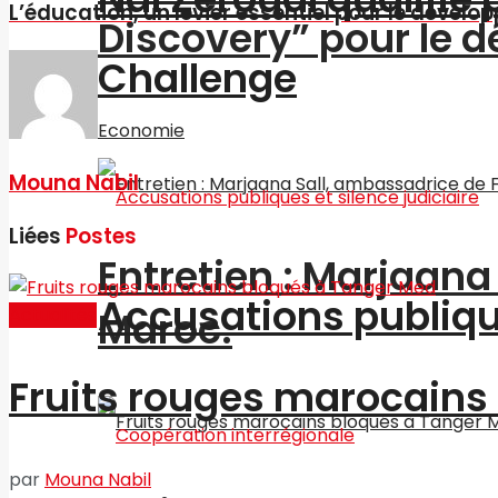
L’éducation, un levier essentiel pour le dével
Discovery” pour le
Challenge
Economie
Mouna Nabil
Liées
Postes
Entretien : Marjaan
Accusations publique
Maroc.
Actualités
Fruits rouges marocains
par
Mouna Nabil