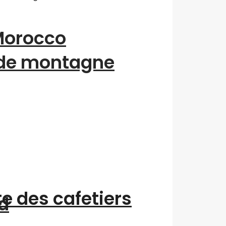
“Morocco
 de montagne
te des cafetiers
d