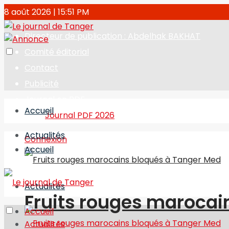
8 août 2026 | 15:51 PM
Directeur de publication : Abdelhak BAKHAT
Comité éditorial
Contact
Publicité
Journal en PDF
Accueil
Journal PDF 2026
Actualités
Connexion
Accueil
Actualités
Fruits rouges marocai
Accueil
Actualités