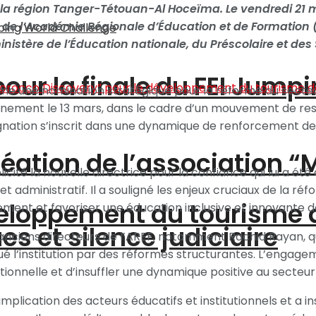
la région Tanger-Tétouan-Al Hoceïma. Le vendredi 21 m
ice de l’Académie Régionale d’Éducation et de Formation
istère de l’Éducation nationale, du Préscolaire et des 
pour la finale du FEI Jump
 une nomination stratégique pour la réforme du secteur 
rnement le 13 mars, dans le cadre d’un mouvement de rest
ignation s’inscrit dans une dynamique de renforcement d
création de l’association 
licité la nouvelle directrice pour la confiance qui lui a 
dministratif. Il a souligné les enjeux cruciaux de la réf
éveloppement du tourisme
nement et favoriser une éducation inclusive et innovante d
s et silence judiciaire
ciens directeurs de l’AREF, notamment Rachid Rayan, qui
 l’institution par des réformes structurantes. L’engagem
tionnelle et d’insuffler une dynamique positive au secteur
mplication des acteurs éducatifs et institutionnels et a in