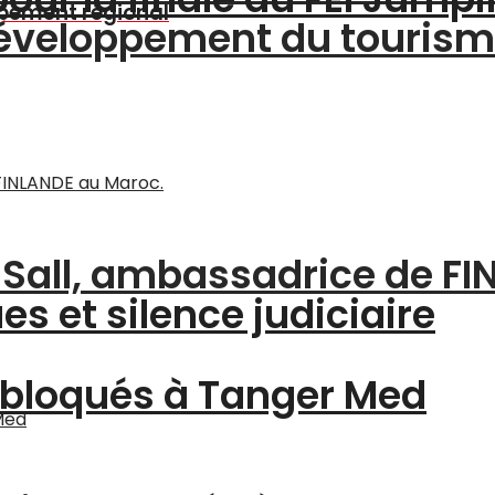
oppement régional
 développement du touris
a Sall, ambassadrice de F
s et silence judiciaire
 bloqués à Tanger Med