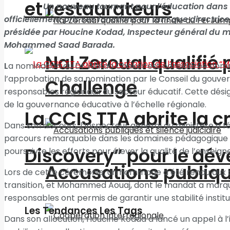
et restaurateurs
Un nouveau tournant pour l’éducation dans 
officiellement pris ses fonctions en tant que directr
présidée par Houcine Kodad, Inspecteur général du min
Mohammed Saad Barada.
Nal Zeroual qualifié 
L
a nomination du Dr Wafaa Chaker est considérée comme
l’approbation de sa nomination par le Conseil du gouve
Challenge
responsables régionaux du secteur éducatif. Cette dés
de la gouvernance éducative à l’échelle régionale.
La CCIS TTA abrite la 
Dans son discours, l’Inspecteur général du ministère a fé
parcours remarquable dans les domaines pédagogique et a
Discovery” pour le d
poursuivre les efforts pour élever la qualité de l’enseig
Accusations publique
Lors de cette cérémonie, un hommage a été rendu aux an
transition, et Mohammed Aouaj, dont le mandat a marqué
responsables ont permis de garantir une stabilité institu
Les Tendances Les Tags
Dans son allocution, Houcine Kodad a lancé un appel à l’i