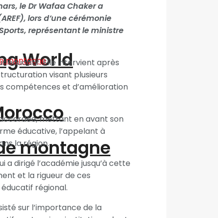
ars, le Dr Wafaa Chaker a
 (AREF), lors d’une cérémonie
Sports, représentant le ministre
ing World
éducatif. Elle intervient après
ructuration visant plusieurs
es compétences et d’amélioration
“Morocco
été accordée, mettant en avant son
orme éducative, l’appelant à
 de montagne
ans la région.
 a dirigé l’académie jusqu’à cette
ent et la rigueur de ces
 éducatif régional.
sisté sur l’importance de la