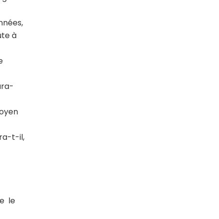
années,
ute à
e
ara-
Doyen
a-t-il,
e le