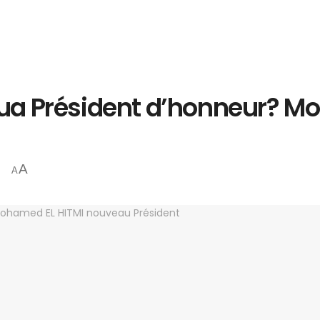
a Président d’honneur? Mo
A
A