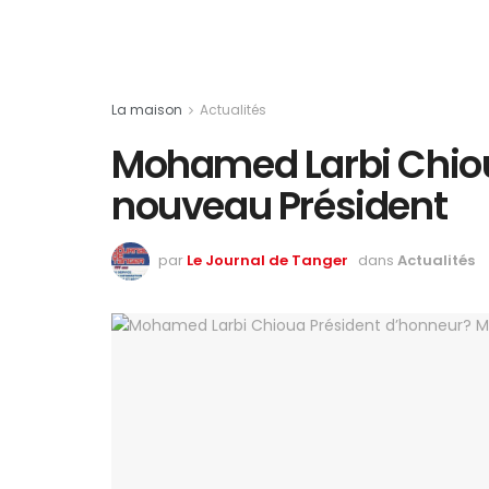
La maison
Actualités
Mohamed Larbi Chiou
nouveau Président
par
Le Journal de Tanger
dans
Actualités