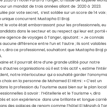
 2020 à l’hôtel Farah à Tanger, à l’issue de laquelle Mo
n pour un mandat de trois années allant de 2020 à 2023.
ulée par vote secret, s’est soldée sur un score de 14 voix 
n unique concurrent Mustapha El Broji.
nt le vote était embarrassant pour les professionnels, eu
ndidats dans le secteur et au respect qui leur est porté 
une agence de voyages à Tanger, ajoutant : « Je connais
 aucune différence entre l’un et l’autre ; ils sont valables
n », dira ce professionnel, souhaitant que Mustapha Broji p
A.
ine et il pourrait être d’une grande utilité pour notre
d’autres organisations où il est très actif », estime l’inté
ident, notre interlocuteur qui a souhaité garder l’anonyma
on choix en la personne de Mohamed El Hitmi : « C’est un
dans la profession du Tourisme aussi bien sur le plan loca
ssionnelles à savoir : l’Hôtellerie et le Tourisme », dira
acités et son expérience dans une brillante et longue carri
e dans des palaces de renom comme l’hôtel El Minzah à Ta