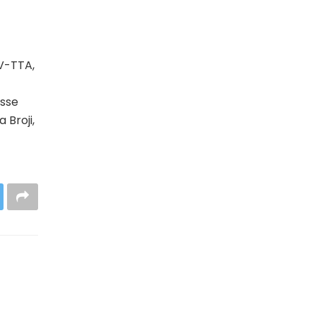
V-TTA,
isse
 Broji,