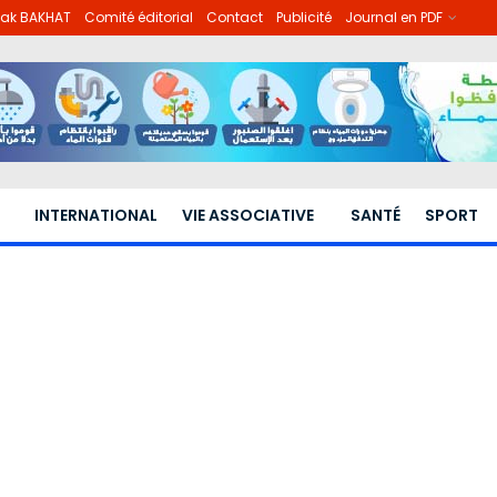
lhak BAKHAT
Comité éditorial
Contact
Publicité
Journal en PDF
INTERNATIONAL
VIE ASSOCIATIVE
SANTÉ
SPORT