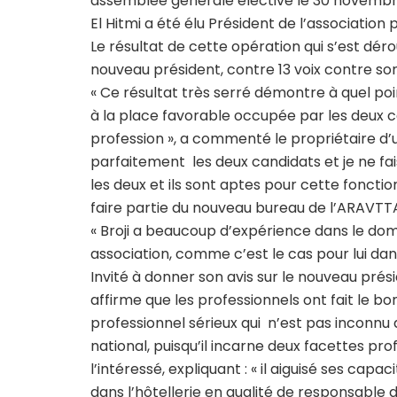
assemblée générale élective le 30 novembre
El Hitmi a été élu Président de l’associatio
Le résultat de cette opération qui s’est déro
nouveau président, contre 13 voix contre so
« Ce résultat très serré démontre à quel poi
à la place favorable occupée par les deux ca
profession », a commenté le propriétaire d’
parfaitement les deux candidats et je ne fais
les deux et ils sont aptes pour cette fonctio
faire partie du nouveau bureau de l’ARAVTT
« Broji a beaucoup d’expérience dans le doma
association, comme c’est le cas pour lui dans 
Invité à donner son avis sur le nouveau prés
affirme que les professionnels ont fait le b
professionnel sérieux qui n’est pas inconnu 
national, puisqu’il incarne deux facettes profe
l’intéressé, expliquant : « il aiguisé ses cap
dans l’hôtellerie en qualité de responsabl