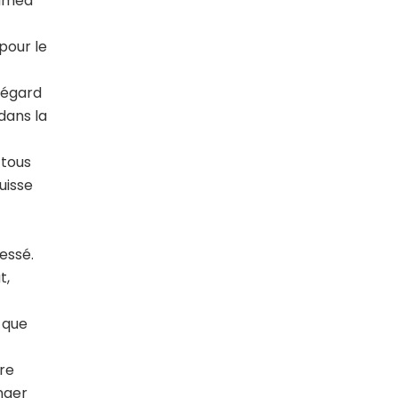
hamed
pour le
 égard
dans la
 tous
uisse
ressé.
t,
l que
ère
nger