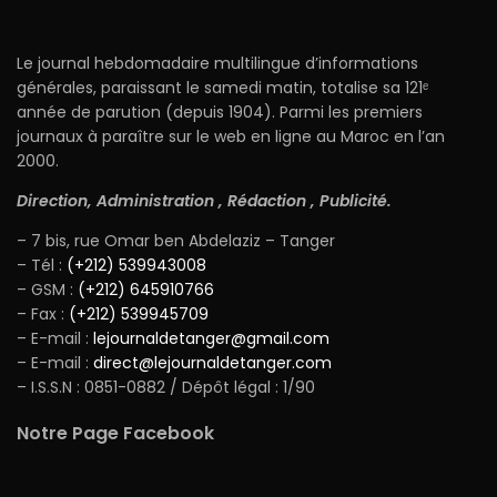
Le journal hebdomadaire multilingue d’informations
générales, paraissant le samedi matin, totalise sa 121ᵉ
année de parution (depuis 1904). Parmi les premiers
journaux à paraître sur le web en ligne au Maroc en l’an
2000.
Direction, Administration , Rédaction , Publicité.
– 7 bis, rue Omar ben Abdelaziz – Tanger
– Tél :
(+212) 539943008
– GSM :
(+212) 645910766
– Fax :
(+212) 539945709
– E-mail :
lejournaldetanger@gmail.com
– E-mail :
direct@lejournaldetanger.com
– I.S.S.N : 0851-0882 / Dépôt légal : 1/90
Notre Page Facebook