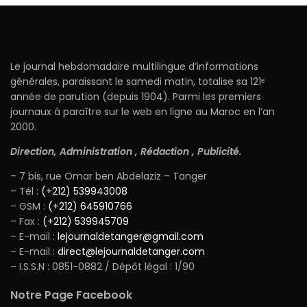
Le journal hebdomadaire multilingue d’informations
générales, paraissant le samedi matin, totalise sa 121ᵉ
année de parution (depuis 1904). Parmi les premiers
journaux à paraître sur le web en ligne au Maroc en l’an
2000.
Direction, Administration , Rédaction , Publicité.
– 7 bis, rue Omar ben Abdelaziz – Tanger
– Tél :
(+212) 539943008
– GSM :
(+212) 645910766
– Fax :
(+212) 539945709
– E-mail :
lejournaldetanger@gmail.com
– E-mail :
direct@lejournaldetanger.com
– I.S.S.N : 0851-0882 / Dépôt légal : 1/90
Notre Page Facebook