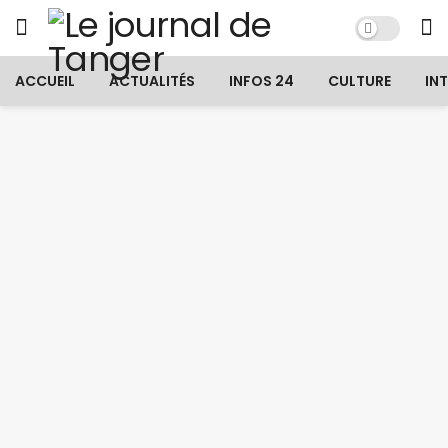
ACCUEIL
ACTUALITÉS
INFOS 24
CULTURE
IN