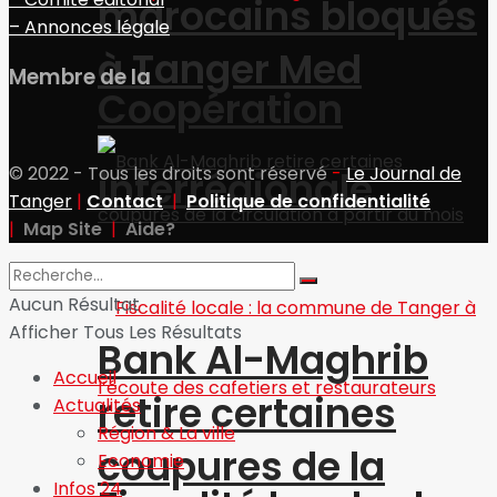
marocains bloqués
– Annonces légale
à Tanger Med
Membre de la
Coopération
© 2022 - Tous les droits sont réservé
-
Le Journal de
interrégionale
Tanger
|
Contact
|
Politique de confidentialité
|
Map Site
|
Aide?
Aucun Résultat
Afficher Tous Les Résultats
Bank Al-Maghrib
Accueil
retire certaines
Actualités
Région & La ville
coupures de la
Economie
Infos 24