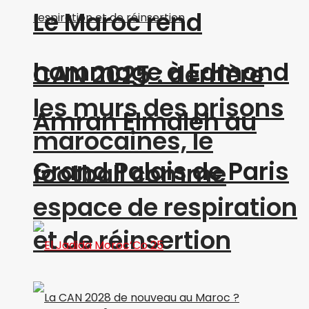
Le Maroc rend
hommage à Edmond
CAN 2025 : derrière
les murs des prisons
Amran Elmaleh au
marocaines, le
Grand Palais de Paris
football comme
espace de respiration
et de réinsertion