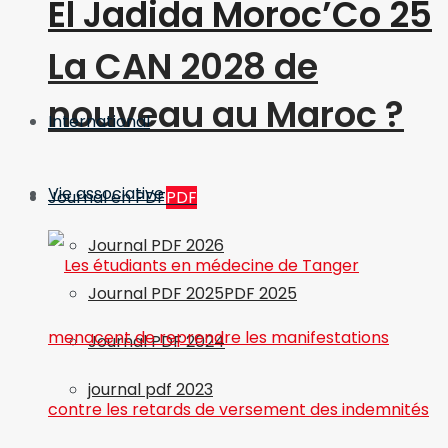
El Jadida Moroc’Co 25
La CAN 2028 de
nouveau au Maroc ?
International
Vie associative
Journal en PDF
PDF
Journal PDF 2026
Journal PDF 2025
PDF 2025
Journal PDF 2024
journal pdf 2023