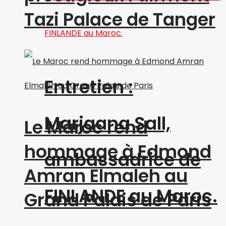
Tazi Palace de Tanger
Entretien :
Marjaana Sall,
Le Maroc rend
hommage à Edmond
ambassadrice de
Amran Elmaleh au
FINLANDE au Maroc.
Grand Palais de Paris