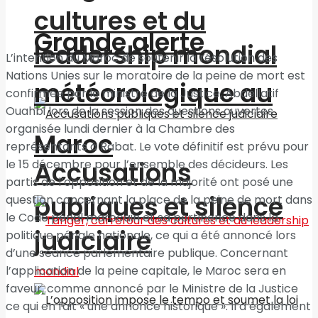
cultures et du
Grande alerte
leadership mondial
L’intention du Maroc de soutenir la résolution des
Nations Unies sur le moratoire de la peine de mort est
météorologique au
confirmée par le ministre de la Justice, Abdellatif
Ouahbi lors de la session des questions ouvertes
organisée lundi dernier à la Chambre des
Maroc
représentants à Rabat. Le vote définitif est prévu pour
Accusations
le 15 décembre pour l’ensemble des décideurs. Les
partis de l’opposition et de la majorité ont posé une
publiques et silence
question concernant la place de la peine de mort dans
le Code pénal marocain et sa pertinence dans la
judiciaire
politique pénale nationale, ce qui a été annoncé lors
d’une séance parlementaire publique. Concernant
l’application de la peine capitale, le Maroc sera en
faveur, comme annoncé par le Ministre de la Justice
ce qui en fait « une annonce historique ». Il a également