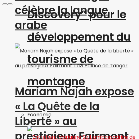
célèbre la langue
Discovery” pour le
arabe
développement du
tourisme de
montagne
Mariam Najah expose
« La Quête de la
Economie
Liberté » au
prestigieux Fairmont