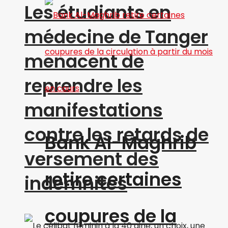
Les étudiants en
médecine de Tanger
menacent de
reprendre les
manifestations
contre les retards de
Bank Al-Maghrib
versement des
retire certaines
indemnités
coupures de la