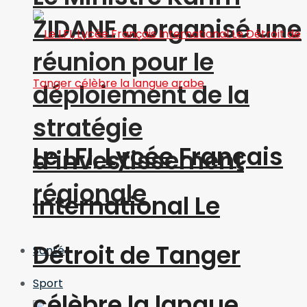
ZIDANE a organisé une
réunion pour le
déploiement de la
stratégie
Le LFI, Lycée Français
d’investissement
régionale
International Le
Détroit de Tanger
Santé
Sport
célèbre la langue