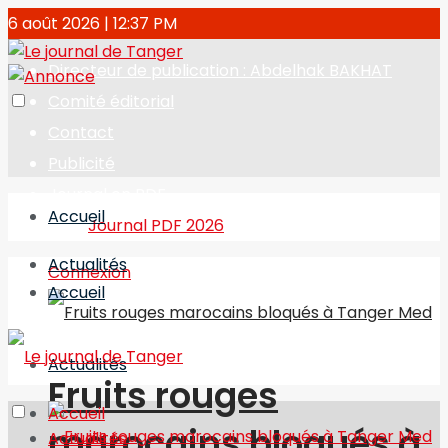
6 août 2026 | 12:37 PM
Directeur de publication : Abdelhak BAKHAT
Comité éditorial
Contact
Publicité
Journal en PDF
Accueil
Journal PDF 2026
Actualités
Connexion
Accueil
Actualités
Fruits rouges
Accueil
marocains bloqués à
Actualités