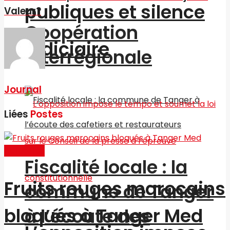
publiques et silence
Valeur?
Coopération
judiciaire
interrégionale
Journal
Liées
Postes
Actualités
Fiscalité locale : la
Fruits rouges marocains
commune de Tanger
bloqués à Tanger Med
à l’écoute des