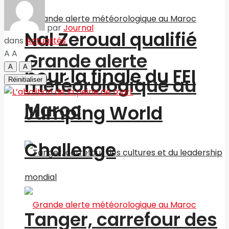
par
Journal
Nal Zeroual qualifié
dans
Actualités
A
A
Grande alerte
A
A
pour la finale du FEI
météorologique au
Réinitialiser
Maroc
Jumping World
Challenge
Tanger, carrefour des