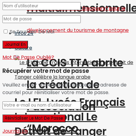
multidimensionnell
Se Souvenir De Moi
Infos 24
Culture
Mot De Passe Oublié?
La CCIS TTA abrite
Récupérer votre mot de passe
la création de
Veuillez entrer votre nom d'utilisateur ou adresse de
courriel pour réinitialiser votre mot de passe.
Le LFI, Lycée Français
l’association
International Le
“Morocco
Détroit de Tanger
Journal En