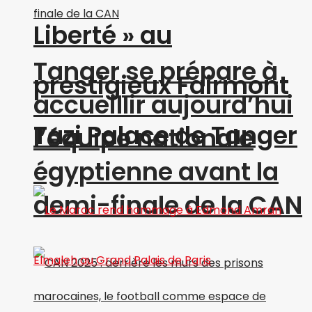
Liberté » au
Tanger se prépare à
prestigieux Fairmont
accueillir aujourd’hui
Tazi Palace de Tanger
l’équipe nationale
égyptienne avant la
demi-finale de la CAN