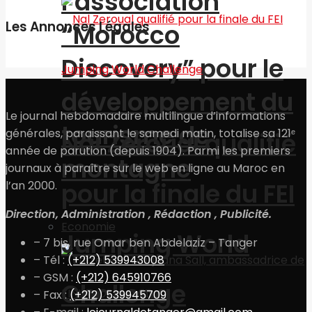
l’association
Les Annonces Légales
“Morocco
Discovery” pour le
développement du
Le journal hebdomadaire multilingue d’informations
tourisme de
générales, paraissant le samedi matin, totalise sa 121ᵉ
Nal Zeroual qualifié
année de parution (depuis 1904). Parmi les premiers
montagne
journaux à paraître sur le web en ligne au Maroc en
pour la finale du FEI
l’an 2000.
Direction, Administration , Rédaction , Publicité.
Economie
Jumping World
– 7 bis, rue Omar ben Abdelaziz – Tanger
– Tél :
(+212) 539943008
– GSM :
(+212) 645910766
Challenge
– Fax :
(+212) 539945709