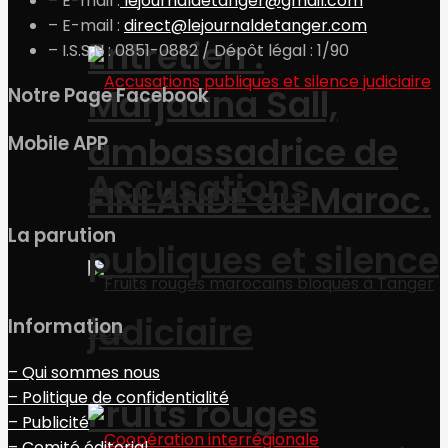
– E-mail :
lejournaldetanger@gmail.com
– E-mail :
direct@lejournaldetanger.com
Entretien :
– I.S.S.N : 0851-0882 / Dépôt légal : 1/90
Marjaana Sall,
Notre Page Facebook
ambassadrice de
Mobile APP
Accusations
FINLANDE au Maroc.
La parution
publiques et silence
judiciaire
Information
– Qui sommes nous
– Politique de confidentialité
Fruits rouges
– Publicité
– Comité éditorial