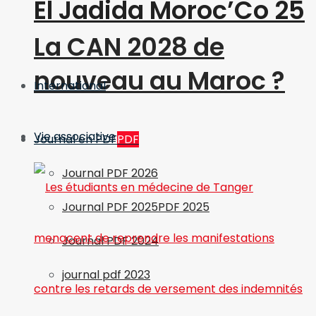
El Jadida Moroc’Co 25
La CAN 2028 de
nouveau au Maroc ?
International
Vie associative
Journal en PDF
PDF
Journal PDF 2026
Journal PDF 2025
PDF 2025
Journal PDF 2024
journal pdf 2023