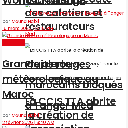
World Challenge
des cafetiers et
par
Mouna Nabil
restaurateurs
16 mars 2026 | 14:18 PM
Actualités
Grande alerte
Fruits rouges
météorologique au
marocains bloqués
Maroc
La CCIS TTA abrite
à Tanger Med
la création de
par
Mouna Nabil
2 février 2026 | 9:40 AM