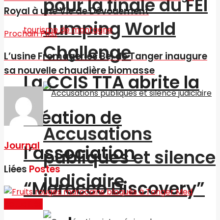
pour la finale du FEI
Royal à une Vie de Dévouement
Jumping World
Prochain Post
Challenge
L’usine Fromageries Bel de Tanger inaugure
sa nouvelle chaudière biomasse
La CCIS TTA abrite la
création de
Accusations
Journal
l’association
publiques et silence
Liées
Postes
judiciaire
“Morocco Discovery”
Actualités