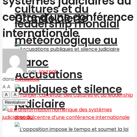
systèmes judiciaires au
cultures et du
centre d’une conférence
Grande alerte
leadership mondial
internationale
météorologique au
Maroc
Accusations
par
Journal
dans
Actualités
publiques et silence
A
A
A
A
judiciaire
Réinitialiser