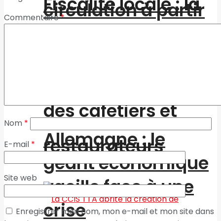
Fiscalité locale : la
circulation à partir
Commentaire
*
du mois en cours
commune de
Tanger à l’écoute
des cafetiers et
Nom
*
Allemagne : le
restaurateurs
E-mail
*
géant économique
Site web
vacille face à une
crise
Enregistrer mon nom, mon e-mail et mon site dans