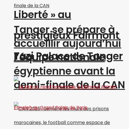
Liberté » au
Tanger se prépare à
prestigieux Fairmont
accueillir aujourd’hui
Tazi Palace de Tanger
l’équipe nationale
égyptienne avant la
demi-finale de la CAN