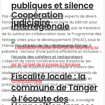
publiques et silence
Coopération
Pas moins de 200 dirigeants et 40 experts de divers
judiciaire
horizons se sont réunis dans la perle du Détroit pour
interrégionale
participer à cet événement organisé par le ministère
de la Justice en collaboration avec le Programme des
Nations Unies pour le développement (PNUD), sous le
thème « La transformation digitale du système
judiciaire : vecteur d’une justice efficiente et inclusive ».
L’objectif de cette conférence est d’explorer les
tendances de la justice électronique à travers des
ateliers d’échange, permettant aux participants de
Fiscalité locale : la
découvrir les programmes de justice existants et
prévus au niveau national, tout en partageant leurs
commune de Tanger
idées et leurs meilleures pratiques.
à l’écoute des
Abdellatif Ouahbi, ministre de la Justice, a souligné