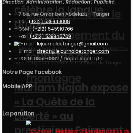
Direction, Administration , Rédaction , Publicité.
célèbre la langue
Discovery” pour le
– 7 bis, rue Omar ben Abdelaziz – Tanger
arabe
– Tél :
(+212) 539943008
– GSM :
(+212) 645910766
développement du
– Fax :
(+212) 539945709
– E-mail :
lejournaldetanger@gmail.com
– E-mail :
direct@lejournaldetanger.com
tourisme de
– I.S.S.N : 0851-0882 / Dépôt légal : 1/90
Notre Page Facebook
montagne
Mariam Najah expose
Mobile APP
« La Quête de la
Economie
Liberté » au
La parution
prestigieux Fairmont