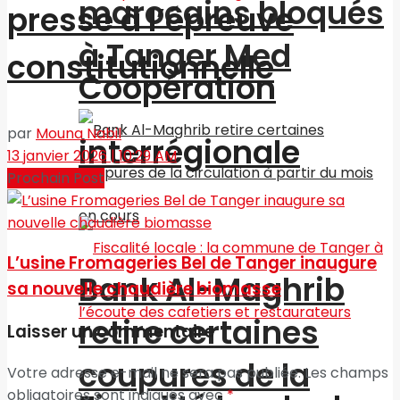
marocains bloqués
presse à l’épreuve
à Tanger Med
constitutionnelle
Coopération
par
Mouna Nabil
interrégionale
13 janvier 2026 | 10:29 AM
Prochain Post
L’usine Fromageries Bel de Tanger inaugure
Bank Al-Maghrib
sa nouvelle chaudière biomasse
retire certaines
Laisser un commentaire
coupures de la
Votre adresse e-mail ne sera pas publiée.
Les champs
obligatoires sont indiqués avec
*