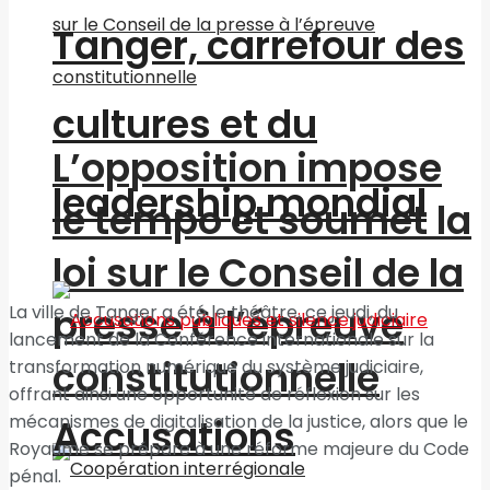
Tanger, carrefour des
cultures et du
L’opposition impose
leadership mondial
le tempo et soumet la
loi sur le Conseil de la
presse à l’épreuve
La ville de Tanger a été le théâtre, ce jeudi, du
lancement de la Conférence internationale sur la
constitutionnelle
transformation numérique du système judiciaire,
offrant ainsi une opportunité de réflexion sur les
mécanismes de digitalisation de la justice, alors que le
Accusations
Royaume se prépare à une réforme majeure du Code
pénal.