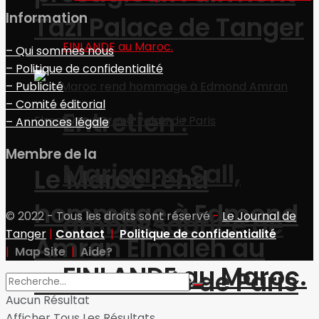
Information
Tazi Palace de Tanger
– Qui sommes nous
– Politique de confidentialité
– Publicité
– Comité éditorial
Entretien :
– Annonces légale
Membre de la
Marjaana Sall,
Le Maroc rend
hommage à Edmond
ambassadrice de
© 2022 - Tous les droits sont réservé
-
Le Journal de
Tanger
|
Contact
|
Politique de confidentialité
Amran Elmaleh au
|
Map Site
|
Aide?
FINLANDE au Maroc.
Grand Palais de Paris
Aucun Résultat
Afficher Tous Les Résultats