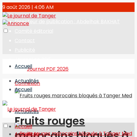
9 août 2026 | 4:06 AM
Directeur de publication : Abdelhak BAKHAT
Comité éditorial
Contact
Publicité
Journal en PDF
Accueil
Journal PDF 2026
Actualités
Connexion
Accueil
Actualités
Fruits rouges
Accueil
marocains bloqués à
Actualités