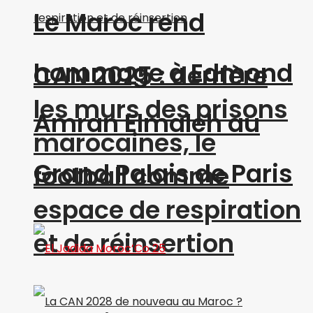
Le Maroc rend
hommage à Edmond
CAN 2025 : derrière
les murs des prisons
Amran Elmaleh au
marocaines, le
Grand Palais de Paris
football comme
espace de respiration
et de réinsertion