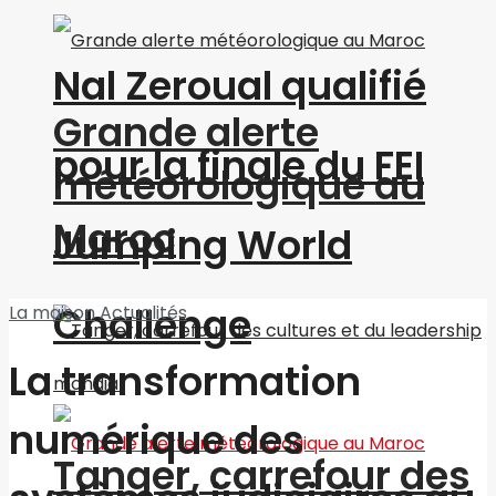
Nal Zeroual qualifié
Grande alerte
pour la finale du FEI
météorologique au
Maroc
Jumping World
Challenge
La maison
Actualités
La transformation
numérique des
Tanger, carrefour des