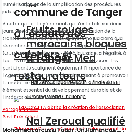
numérisation et de la simplification des procédures
commune de Tanger
judiciaires.
À noter que cet événement, qui s’est étalé sur deux
Fruits rouges
à l’écoute des
jours, vise à mettre en avant la contribution de la
transformation numérique du système judiciaire à la
marocains bloqués
réalisation des Objectifs de développement durable
cafetiers et
(ODD), en particulier ceux liés à la justice, à l’égalité, à
à Tanger Med
l’accès à la justice et aux institutions efficaces. Les
participants soulignent également l’importance de
restaurateurs
l’Agenda 2063 de l’Union africaine, visant à promouvoir
la modernisation du système judiciaire comme un
élément essentiel du développement durable et de
l’intégration continentale.
Partager
Tweet
Post Précédent
Nal Zeroual qualifié
Mohamed Laroussi Tahiri : Un Hommage