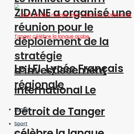
ZIDANE a organisé une
réunion pour le
déploiement de la
stratégie
Le LFI, Lycée Français
d’investissement
régionale
International Le
Détroit de Tanger
Santé
Sport
célèbre la langue