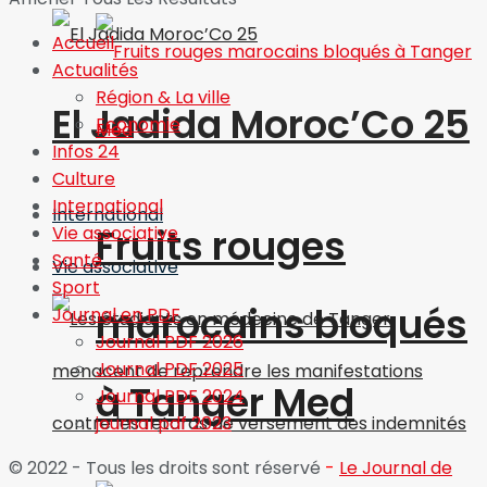
Accueil
Actualités
Région & La ville
El Jadida Moroc’Co 25
Economie
Infos 24
Culture
International
International
Fruits rouges
Vie associative
Santé
Vie associative
Sport
marocains bloqués
Journal en PDF
Journal PDF 2026
Journal PDF 2025
à Tanger Med
Journal PDF 2024
journal pdf 2023
© 2022 - Tous les droits sont réservé
-
Le Journal de