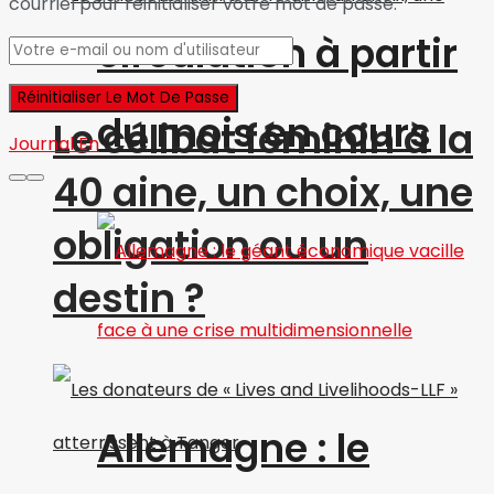
courriel pour réinitialiser votre mot de passe.
circulation à partir
du mois en cours
Le célibat féminin à la
Journal En
40 aine, un choix, une
obligation ou un
destin ?
Allemagne : le