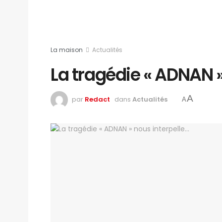
La maison
Actualités
La tragédie « ADNAN »
A
par
Redact
dans
Actualités
A