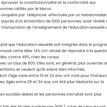
prouver la constitutionnalité et la conformité aux
Homme ratifiés par le Maroc.
te enquête par téléphone effectuée par un hebdomadai
18, auprès d’un échantillon de 1000 personnes, avait révélé
l’instauration de l’enseignement de l’éducation sexuelle
epté que l’éducation sexuelle soit intégrée dans le prog
rouvé cette idée. 14% ont refusé de répondre à la questio
dée, contre 48% chez les ruraux.
vec un taux de 60% Elles sont, en général, plus ouvertes a
nfants, et veulent qu’ils soient bien informés.
ont l’âge varie entre 15 et 24 ans, ont voté pour l’instaur
es, âgés entre 25 et 34 ans, ont été plus hésitants sur la
 sociales aisées et les personnes instruites sont plus
nt fait des études supérieures (63%), suivis de ceux qui ont