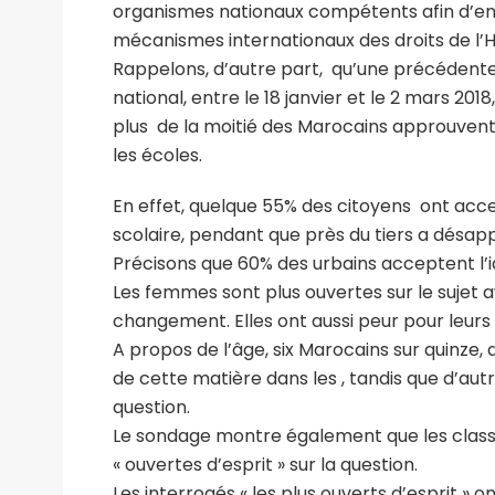
organismes nationaux compétents afin d’en é
mécanismes internationaux des droits de l’
Rappelons, d’autre part, qu’une précéden
national, entre le 18 janvier et le 2 mars 20
plus de la moitié des Marocains approuvent 
les écoles.
En effet, quelque 55% des citoyens ont acc
scolaire, pendant que près du tiers a désapp
Précisons que 60% des urbains acceptent l’i
Les femmes sont plus ouvertes sur le sujet a
changement. Elles ont aussi peur pour leurs e
A propos de l’âge, six Marocains sur quinze, d
de cette matière dans les , tandis que d’autr
question.
Le sondage montre également que les classes
« ouvertes d’esprit » sur la question.
Les interrogés « les plus ouverts d’esprit » o