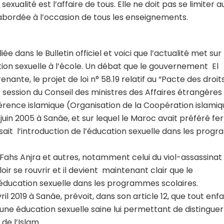
exualité est l’affaire de tous. Elle ne doit pas se limiter a
abordée à l’occasion de tous les enseignements.
e dans le Bulletin officiel et voici que l’actualité met sur 
ation sexuelle à l’école. Un débat que le gouvernement El
nante, le projet de loi n° 58.19 relatif au “Pacte des droit
e session du Conseil des ministres des Affaires étrangères
rence islamique (Organisation de la Coopération islamiq
 juin 2005 à Sanâe, et sur lequel le Maroc avait préféré f
ait l’introduction de l’éducation sexuelle dans les pro
 Fahs Anjra et autres, notamment celui du viol-assassinat
ir se rouvrir et il devient maintenant clair que le
’éducation sexuelle dans les programmes scolaires.
l 2019 à Sanâe, prévoit, dans son article 12, que tout enf
une éducation sexuelle saine lui permettant de distinguer
 de l’Islam.