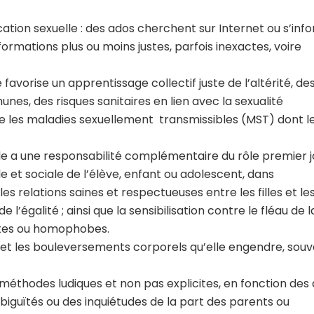
ation sexuelle : des ados cherchent sur Internet ou s’inf
formations plus ou moins justes, parfois inexactes, voire
 favorise un apprentissage collectif juste de l’altérité, de
unes, des risques sanitaires en lien avec la sexualité
 les maladies sexuellement transmissibles (MST) dont le
ole a une responsabilité complémentaire du rôle premier 
le et sociale de l’élève, enfant ou adolescent, dans
es relations saines et respectueuses entre les filles et le
l’égalité ; ainsi que la sensibilisation contre le fléau de l
istes ou homophobes.
é et les bouleversements corporels qu’elle engendre, sou
s méthodes ludiques et non pas explicites, en fonction des 
iguïtés ou des inquiétudes de la part des parents ou