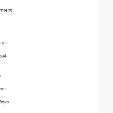
orment
s
 VIH
joué
s
a
vent
âges.