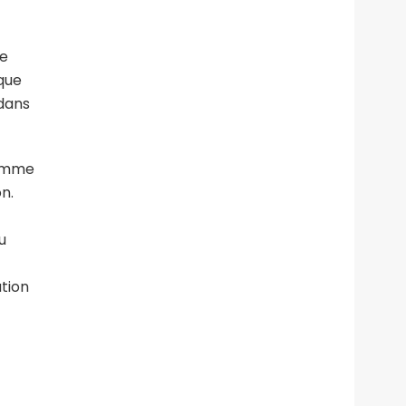
re
 que
 dans
ramme
n.
u
ation