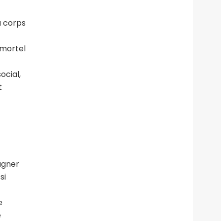
u corps
i mortel
ocial,
t
agner
si
e
e