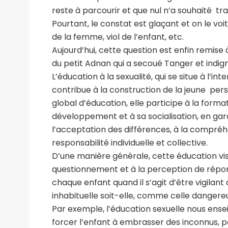
reste à parcourir et que nul n’a souhaité tr
Pourtant, le constat est glaçant et on le vo
de la femme, viol de l’enfant, etc.
Aujourd’hui, cette question est enfin remise à
du petit Adnan qui a secoué Tanger et indign
L’éducation à la sexualité, qui se situe à l’in
contribue à la construction de la jeune per
global d’éducation, elle participe à la format
développement et à sa socialisation, en garda
l’acceptation des différences, à la compréhens
responsabilité individuelle et collective.
D’une manière générale, cette éducation vis
questionnement et à la perception de répo
chaque enfant quand il s’agit d’être vigilant 
inhabituelle soit-elle, comme celle dangereus
Par exemple, l’éducation sexuelle nous ensei
forcer l’enfant à embrasser des inconnus, pa