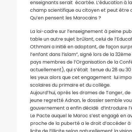
enseignants serait écartée. L’éducation à la s
champ scientifique ou citoyen et peut être 
Qu’en pensent les Marocains ?
La loi-cadre sur l’enseignement à peine publié
table un autre sujet brûlant, celui de l’Educ
Othmani a initié en adoptant, de façon surpre
l’enfant dans l’islam”, signé lors de la 32èm
pays membres de l’Organisation de la Confé
actuellement), qui s’était tenue du 28 au 30
les yeux alors que cet engagement lui impos
scolaires du primaire et du collège.
Aujourd’hui, après les drames de Tanger, de
jeune regretté Adnan, le dossier semble voulo
gouvernement a enfin décidé d’introduire l
Le Pacte auquel le Maroc s’est engagé en avri
proche de la puberté a le droit d’accéder à 
licite de l’illicite selon naturellement la vision