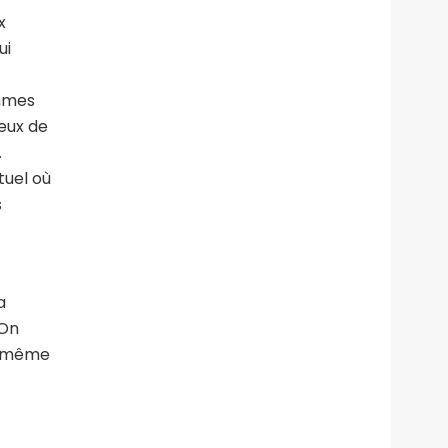
x
ui
ammes
ieux de
.
tuel où
s
a
 On
rs même