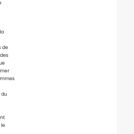
u
la
s de
 des
ue
ermer
grammes
 du
ant
 le