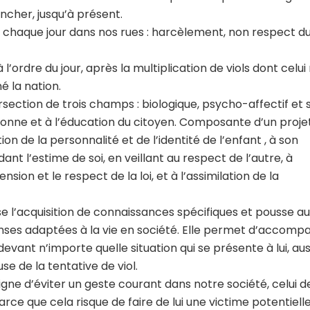
ancher, jusqu’à présent.
it chaque jour dans nos rues : harcèlement, non respect d
 l’ordre du jour, après la multiplication de viols dont celu
é la nation.
tersection de trois champs : biologique, psycho-affectif et s
sonne et à l’éducation du citoyen. Composante d’un proje
ion de la personnalité et de l’identité de l’enfant , à son
nt l’estime de soi, en veillant au respect de l’autre, à
ion et le respect de la loi, et à l’assimilation de la
e l’acquisition de connaissances spécifiques et pousse au
nses adaptées à la vie en société. Elle permet d’accomp
devant n’importe quelle situation qui se présente à lui, aus
e de la tentative de viol.
gne d’éviter un geste courant dans notre société, celui d
rce que cela risque de faire de lui une victime potentiell