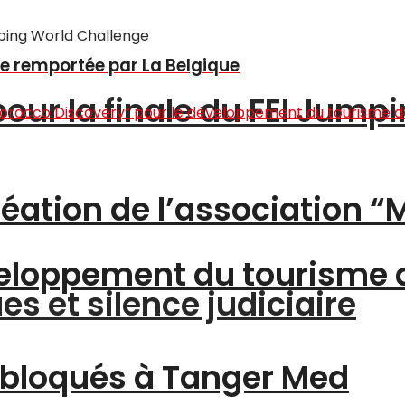
he remportée par La Belgique
pour la finale du FEI Jump
création de l’association 
éveloppement du tourisme
s et silence judiciaire
 bloqués à Tanger Med