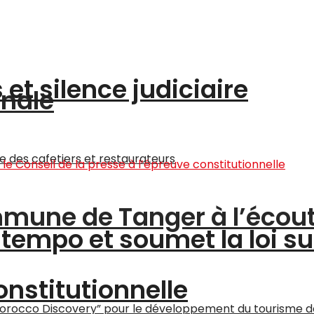
et silence judiciaire
onale
ommune de Tanger à l’écou
tempo et soumet la loi su
onstitutionnelle