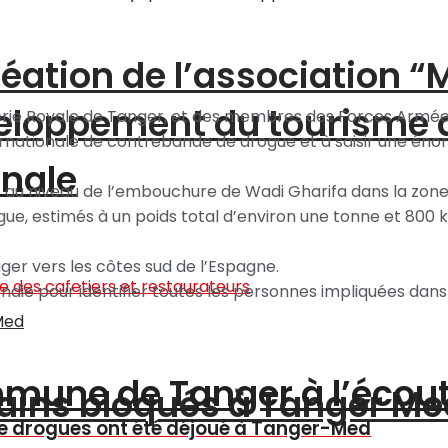
création de l’association 
éveloppement du tourisme
merie Royale de Tanger, et des membres des Forces Armée
nternationale de contrebande de drogue et à saisir une én
onale
e au niveau de l’embouchure de Wadi Gharifa dans la zone 
rogue, estimés à un poids total d’environ une tonne et 800
iger vers les côtes sud de l’Espagne.
e pour identifier toutes les personnes impliquées dans l
ommune de Tanger à l’écou
ains bloqués à Tanger Me
 de drogues ont été déjoué à Tanger-Med