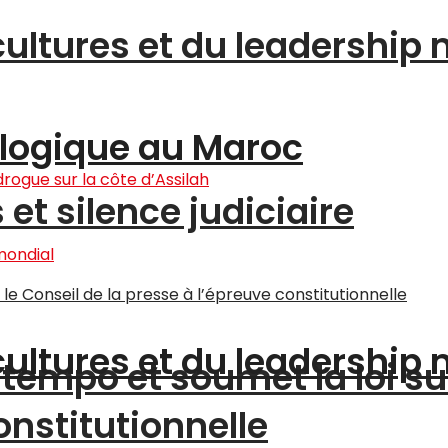
cultures et du leadership
logique au Maroc
et silence judiciaire
cultures et du leadership
tempo et soumet la loi su
onstitutionnelle