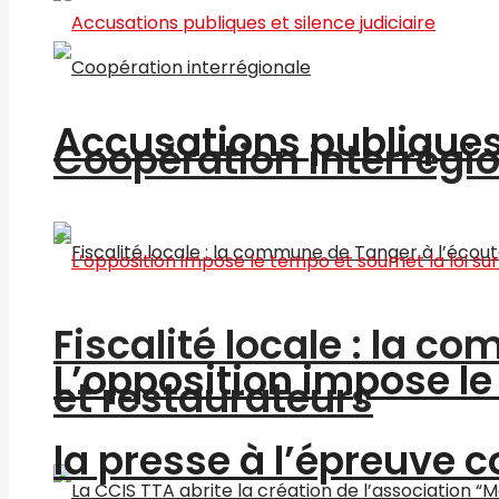
Accusations publiques 
Coopération interrégi
Fiscalité locale : la c
L’opposition impose le 
et restaurateurs
la presse à l’épreuve c