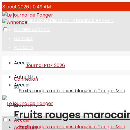
8 août 2026 | 0:49 AM
Directeur de publication : Abdelhak BAKHAT
Comité éditorial
Contact
Publicité
Journal en PDF
Accueil
Journal PDF 2026
Actualités
Connexion
Accueil
Actualités
Fruits rouges marocai
Accueil
Actualités