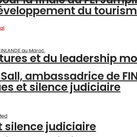
 développement du touris
ltures et du leadership m
a Sall, ambassadrice de F
s et silence judiciaire
silence judiciaire