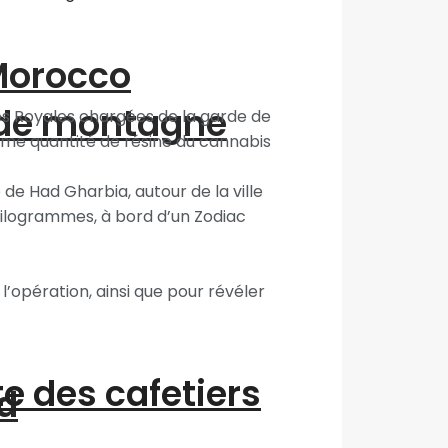
“Morocco
 de montagne
s Royales chargées de la garde de
orme quantité de résine du cannabis
de Had Gharbia, autour de la ville
 kilogrammes, à bord d’un Zodiac
’opération, ainsi que pour révéler
te des cafetiers
d