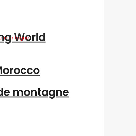
ing World
“Morocco
 de montagne