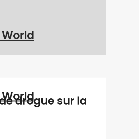
g World
g World
de drogue sur la