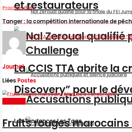
et restaurateurs
Prochain Post
Tanger : la compétition internationale de pêc
Nal Zeroual qualifié 
Challenge
La CCIS TTA abrite la 
Journal
Liées
Postes
Discovery” pour le d
Accusations publique
Actualités
Fruits rouges marocains
Les Tendances Les Tags