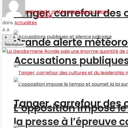
Tanger, carrefour des 
par
Journal
dans
Actualités
A
A
A
A
Grande alerte météoro
Réinitialiser
Accusations publiques 
Tanger, carrefour des 
L’opposition impose le 
la presse à l’épreuve c