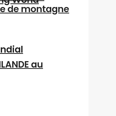
me de montagne
ondial
INLANDE au