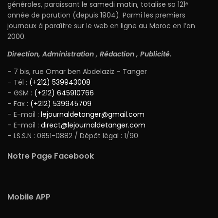
générales, paraissant le samedi matin, totalise sa 121ᵉ
année de parution (depuis 1904). Parmi les premiers
journaux à paraître sur le web en ligne au Maroc en l’an
2000.
Direction, Administration , Rédaction , Publicité.
– 7 bis, rue Omar ben Abdelaziz – Tanger
– Tél :
(+212) 539943008
– GSM :
(+212) 645910766
– Fax :
(+212) 539945709
– E-mail :
lejournaldetanger@gmail.com
– E-mail :
direct@lejournaldetanger.com
– I.S.S.N : 0851-0882 / Dépôt légal : 1/90
Notre Page Facebook
Mobile APP