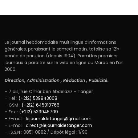
Le journal hebdomadaire multilingue d’informations
générales, paraissant le samedi matin, totalise sa 121ᵉ
année de parution (depuis 1904). Parmi les premiers
journaux à paraître sur le web en ligne au Maroc en l’an
2000.
Direction, Administration , Rédaction , Publicité.
– 7 bis, rue Omar ben Abdelaziz – Tanger
– Tél :
(+212) 539943008
– GSM :
(+212) 645910766
– Fax :
(+212) 539945709
– E-mail :
lejournaldetanger@gmail.com
– E-mail :
direct@lejournaldetanger.com
– I.S.S.N : 0851-0882 / Dépôt légal : 1/90