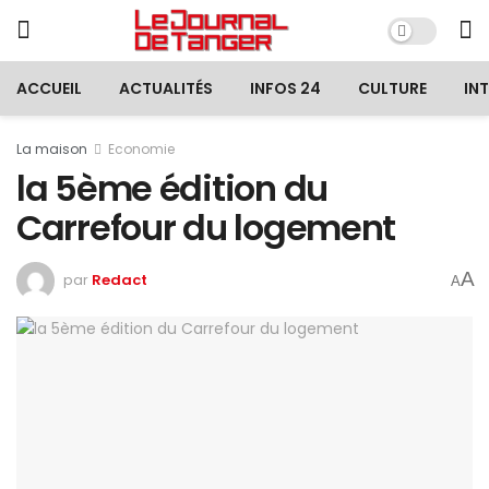
ACCUEIL
ACTUALITÉS
INFOS 24
CULTURE
IN
La maison
Economie
la 5ème édition du
Carrefour du logement
A
par
Redact
A