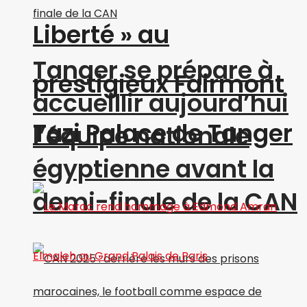
Liberté » au
Tanger se prépare à
prestigieux Fairmont
accueillir aujourd’hui
Tazi Palace de Tanger
l’équipe nationale
égyptienne avant la
demi-finale de la CAN