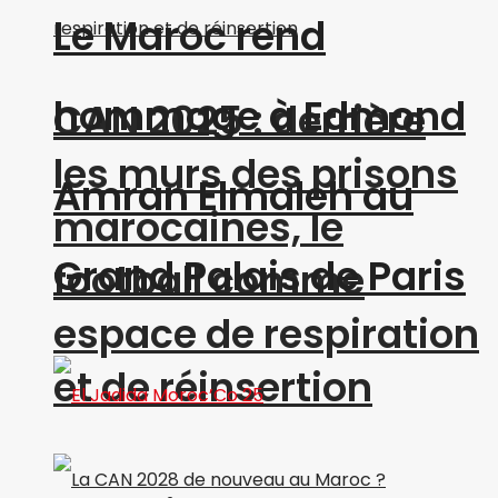
Le Maroc rend
hommage à Edmond
CAN 2025 : derrière
les murs des prisons
Amran Elmaleh au
marocaines, le
Grand Palais de Paris
football comme
espace de respiration
et de réinsertion