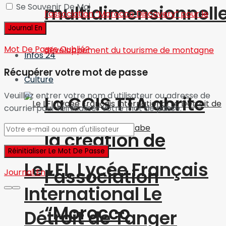
multidimensionnell
Se Souvenir De Moi
Mot De Passe Oublié?
Infos 24
Récupérer votre mot de passe
Culture
Veuillez entrer votre nom d'utilisateur ou adresse de
La CCIS TTA abrite
courriel pour réinitialiser votre mot de passe.
la création de
Le LFI, Lycée Français
l’association
Journal En
International Le
“Morocco
Détroit de Tanger