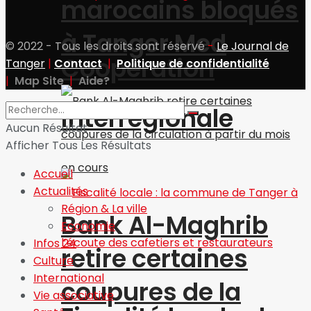
marocains bloqués
à Tanger Med
© 2022 - Tous les droits sont réservé
-
Le Journal de
Coopération
Tanger
|
Contact
|
Politique de confidentialité
|
Map Site
|
Aide?
interrégionale
Aucun Résultat
Afficher Tous Les Résultats
Accueil
Actualités
Région & La ville
Bank Al-Maghrib
Economie
Infos 24
retire certaines
Culture
International
coupures de la
Vie associative