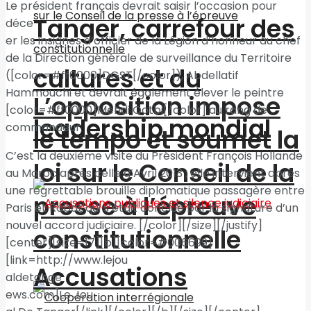
Le président français devrait saisir l’occasion pour
Tanger, carrefour des
déce
er les insignes d’officier de la Légion d’honneur au chef
de la Direction générale de surveillance du Territoire
cultures et du
([color=#ff0000]DGST[/color]), Abdellatif
Hammouchi et devrait également élever le peintre
L’opposition impose
[color=#ff0000]Mehdi Qotbi[/color] au rang de
leadership mondial
commandeur.
le tempo et soumet la
C’est la deuxième visite du Président François Hollande
loi sur le Conseil de la
au Maroc après celle d’Avril 2013 ; elle intervient après
une regrettable brouille diplomatique passagère entre
presse à l’épreuve
Paris et Rabat qui s’était conclue par la signature d’un
nouvel accord judiciaire. [/color][/size][/justify]
constitutionnelle
[center][size=17][b][color=#006699]
[link=http://www.lejou
Accusations
aldetange
ews.com]Le Jou