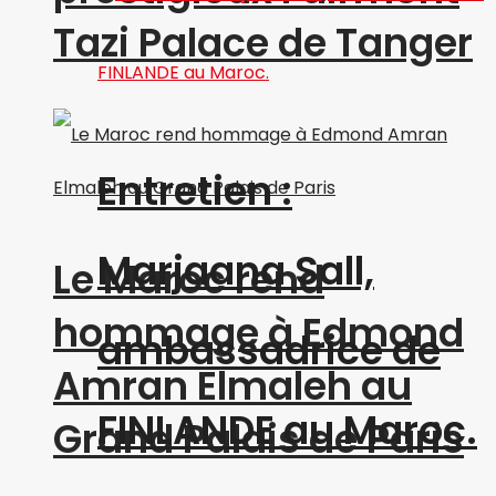
Tazi Palace de Tanger
Entretien :
Marjaana Sall,
Le Maroc rend
hommage à Edmond
ambassadrice de
Amran Elmaleh au
FINLANDE au Maroc.
Grand Palais de Paris