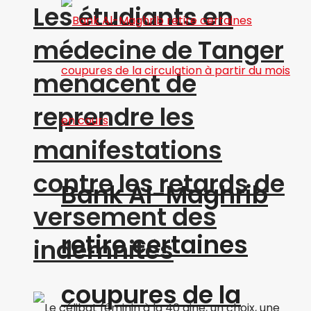
Les étudiants en
médecine de Tanger
menacent de
reprendre les
manifestations
contre les retards de
Bank Al-Maghrib
versement des
retire certaines
indemnités
coupures de la