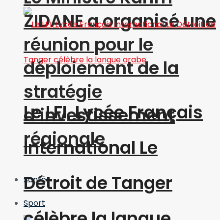
ZIDANE a organisé une
réunion pour le
déploiement de la
stratégie
Le LFI, Lycée Français
d’investissement
régionale
International Le
Détroit de Tanger
Santé
Sport
célèbre la langue