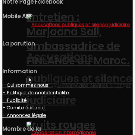
Notre Page Facebook
Entretien :
Mobile APP
Marjaana Sall,
ambassadrice de
La parution
Accusations
FINLANDE au Maroc.
Information
publiques et silence
– Qui sommes nous
– Politique de confidentialité
judiciaire
– Publicité
– Comité éditorial
– Annonces légale
Fruits rouges
Membre de la