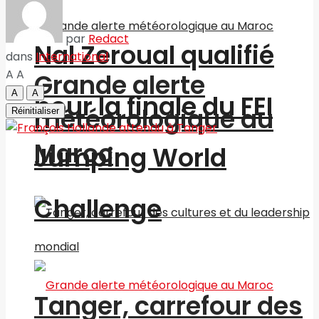
par
Redact
Nal Zeroual qualifié
dans
International
A
A
Grande alerte
A
A
pour la finale du FEI
météorologique au
Réinitialiser
Maroc
Jumping World
Challenge
Tanger, carrefour des