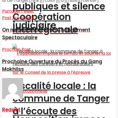
al De Tanger[/link][/color][/b][/size][/center]
publiques et silence
Partager
Tweet
Coopération
Post Précédent
judiciaire
interrégionale
On ne peut Espérer un Changement
Spectaculaire
Prochain Post
Prochaine Ouverture du Procès du Gang
Mokhliss
Fiscalité locale : la
commune de Tanger
à l’écoute des
Redact