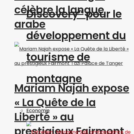
célèbre la langue
Discovery” pour le
arabe
développement du
tourisme de
montagne
Mariam Najah expose
« La Quête de la
Economie
Liberté » au
prestigieux Fairmont