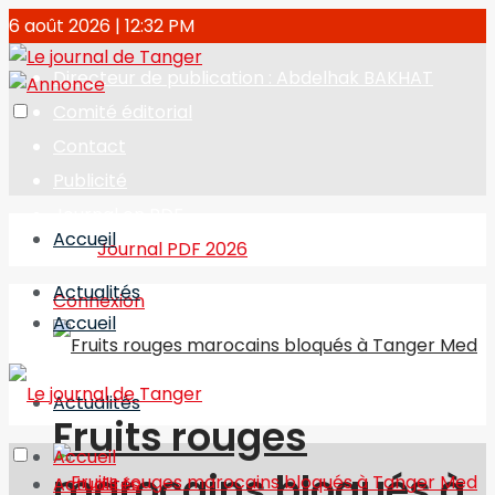
6 août 2026 | 12:32 PM
Directeur de publication : Abdelhak BAKHAT
Comité éditorial
Contact
Publicité
Journal en PDF
Accueil
Journal PDF 2026
Actualités
Connexion
Accueil
Actualités
Fruits rouges
Accueil
marocains bloqués à
Actualités