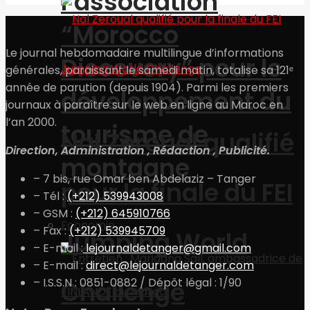
l’association
“Morocco
Le journal hebdomadaire multilingue d’informations
Discovery” pour le
générales, paraissant le samedi matin, totalise sa 121ᵉ
année de parution (depuis 1904). Parmi les premiers
développement du
journaux à paraître sur le web en ligne au Maroc en
l’an 2000.
tourisme de
Nal Zeroual qualifié
Direction, Administration , Rédaction , Publicité.
montagne
– 7 bis, rue Omar ben Abdelaziz – Tanger
pour la finale du FEI
– Tél :
(+212) 539943008
– GSM :
(+212) 645910766
Economie
– Fax :
(+212) 539945709
Jumping World
– E-mail :
lejournaldetanger@gmail.com
– E-mail :
direct@lejournaldetanger.com
– I.S.S.N : 0851-0882 / Dépôt légal : 1/90
Challenge