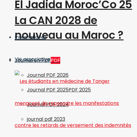
El Jadida Moroc’Co 25
La CAN 2028 de
nouveau au Maroc ?
International
Vie associative
Journal en PDF
PDF
Journal PDF 2026
Journal PDF 2025
PDF 2025
Journal PDF 2024
journal pdf 2023