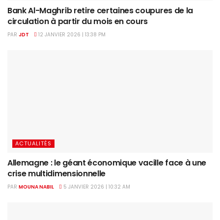
Bank Al-Maghrib retire certaines coupures de la
circulation à partir du mois en cours
PAR
JDT
12 JANVIER 2026 | 13:38 PM
ACTUALITÉS
Allemagne : le géant économique vacille face à une
crise multidimensionnelle
PAR
MOUNA NABIL
5 JANVIER 2026 | 10:32 AM