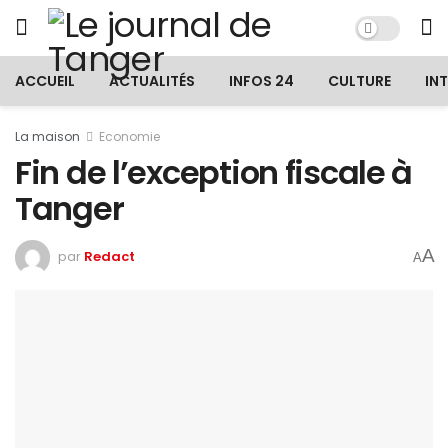
ACCUEIL
ACTUALITÉS
INFOS 24
CULTURE
IN
La maison
Economie
Fin de l’exception fiscale à
Tanger
A
par
Redact
A