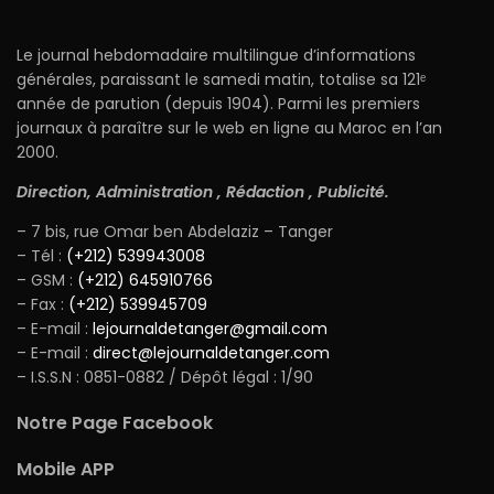
Le journal hebdomadaire multilingue d’informations
générales, paraissant le samedi matin, totalise sa 121ᵉ
année de parution (depuis 1904). Parmi les premiers
journaux à paraître sur le web en ligne au Maroc en l’an
2000.
Direction, Administration , Rédaction , Publicité.
– 7 bis, rue Omar ben Abdelaziz – Tanger
– Tél :
(+212) 539943008
– GSM :
(+212) 645910766
– Fax :
(+212) 539945709
– E-mail :
lejournaldetanger@gmail.com
– E-mail :
direct@lejournaldetanger.com
– I.S.S.N : 0851-0882 / Dépôt légal : 1/90
Notre Page Facebook
Mobile APP